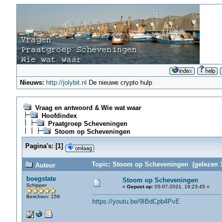
Nieuws:
http://jolybit.nl
De nieuwe crypto hulp
Vraag en antwoord & Wie wat waar
Hoofdindex
Praatgroep Scheveningen
Stoom op Scheveningen
Pagina's:
[
1
]
Topic: Stoom op Scheveningen (gelezen 1
Auteur
boegstate
Stoom op Scheveningen
Schipper
«
Gepost op:
05-07-2021, 19:23:45 »
Berichten: 159
https://youtu.be/9IBdCpb4PvE