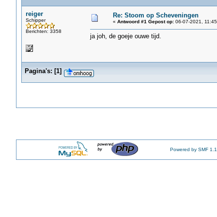
reiger
Re: Stoom op Scheveningen
Schipper
«
Antwoord #1 Gepost op:
06-07-2021, 11:45
Berichten: 3358
ja joh, de goeje ouwe tijd.
Pagina's:
[
1
]
Powered by SMF 1.1