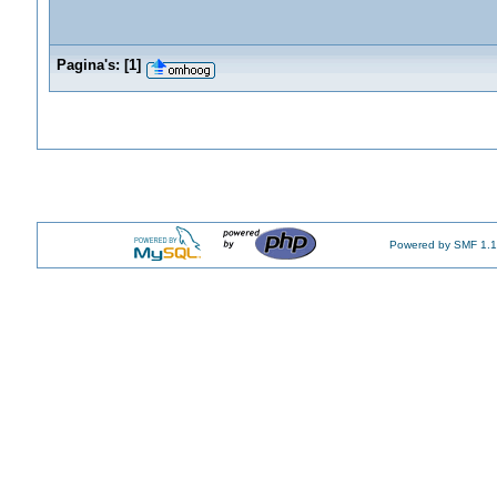
Pagina's:
[
1
]
Powered by SMF 1.1