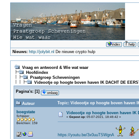
Nieuws:
http://jolybit.nl
De nieuwe crypto hulp
Vraag en antwoord & Wie wat waar
Hoofdindex
Praatgroep Scheveningen
Videootje op hoogte boven haven IK DACHT DE EER
Pagina's:
[
1
]
Topic: Videootje op hoogte boven haven
Auteur
boegstate
Videootje op hoogte boven haven 
Schipper
«
Gepost op:
05-07-2021, 18:46:42 »
Berichten: 159
https://youtu.be/3x0uuTSWgnA