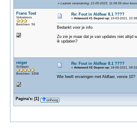
«
Laatste verandering: 21-05-2023, 11:06:56 door koos
Frans Toet
Re: Fout in Aldfear 8.1 ????
Volmatroos
«
Antwoord #1 Gepost op:
10-03-2021, 22:36
Berichten: 56
Bedankt voor je info.
Zo zie je maar dat je van updates niet altijd
ik updaten?
reiger
Re: Fout in Aldfear 8.1 ????
Schipper
«
Antwoord #2 Gepost op:
18-08-2021, 09:31
Berichten: 3358
Wie heeft ervaringen met Aldfaer, versie 10?
Pagina's:
[
1
]