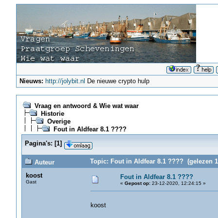
Nieuws:
http://jolybit.nl
De nieuwe crypto hulp
Vraag en antwoord & Wie wat waar
Historie
Overige
Fout in Aldfear 8.1 ????
Pagina's:
[
1
]
Topic: Fout in Aldfear 8.1 ???? (gelezen 1
Auteur
koost
Fout in Aldfear 8.1 ????
Gast
«
Gepost op:
23-12-2020, 12:24:15 »
koost