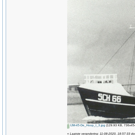
IJM-45-De_Hoop_I_3.jpg
(129.93 KB, 736x454
«
Laatste verandering: 11-08-2020, 18:57:33 do