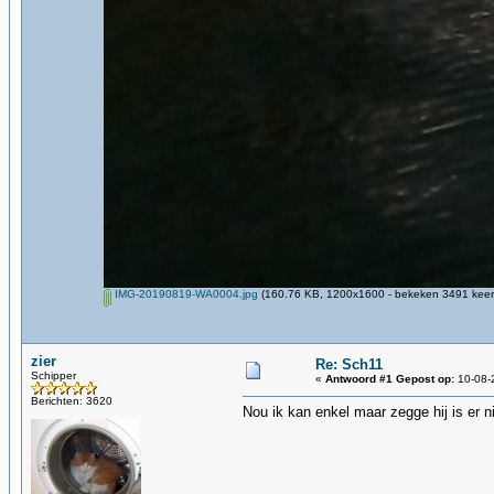
IMG-20190819-WA0004.jpg
(160.76 KB, 1200x1600 - bekeken 3491 keer.
zier
Re: Sch11
Schipper
«
Antwoord #1 Gepost op:
10-08-
Berichten: 3620
Nou ik kan enkel maar zegge hij is er 