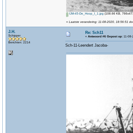
IJM-45-De_Hoop_I_1.jpg
(108.66 KB, 766x473
«
Laatste verandering: 11-08-2020, 18:56:51 do
J.H.
Re: Sch11
Schipper
«
Antwoord #6 Gepost op:
11-08-
Berichten: 2214
Sch-11-Leendert Jacoba-