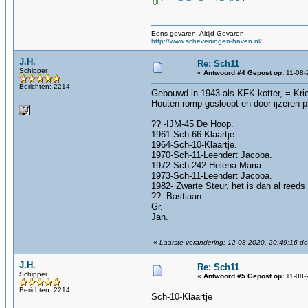
Eens gevaren Altijd Gevaren
http://www.scheveningen-haven.nl/
J.H.
Re: Sch11
Schipper
«
Antwoord #4 Gepost op:
11-08-
Berichten: 2214
Gebouwd in 1943 als KFK kotter, = Kri
Houten romp gesloopt en door ijzeren p
?? -IJM-45 De Hoop.
1961-Sch-66-Klaartje.
1964-Sch-10-Klaartje.
1970-Sch-11-Leendert Jacoba.
1972-Sch-242-Helena Maria.
1973-Sch-11-Leendert Jacoba.
1982- Zwarte Steur, het is dan al reeds
??--Bastiaan-
Gr.
Jan.
«
Laatste verandering: 12-08-2020, 20:49:16 do
J.H.
Re: Sch11
Schipper
«
Antwoord #5 Gepost op:
11-08-
Berichten: 2214
Sch-10-Klaartje