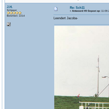
J.H.
Re: Sch11
Schipper
«
Antwoord #8 Gepost op:
11-08-
Berichten: 2214
Leendert Jacoba-