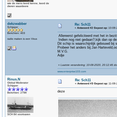
wie de mens leerd kenne, leerd de
dieren waardeere
dekzwabber
Re: Sch11
Schipper
«
Antwoord #2 Gepost op:
10-08-
Berichten: 403
Allereerst gefeliciteerd met het in bezit
radio maken is een Virus
Indien nog niet gedaan?,kijk dan op de
Dit schip is waarschijnlijk gebouwd bi
Probeer het anders bij:Jan Harteveld,oo
M.V.G.
Adje
«
Laatste verandering: 10-08-2020, 20:12:46 d
www.enterprise103.com
Rinus.N
Re: Sch11
Global Moderator
«
Antwoord #3 Gepost op:
11-08-
Schipper
deze
Berichten: 2798
SCH 84 voortvaren