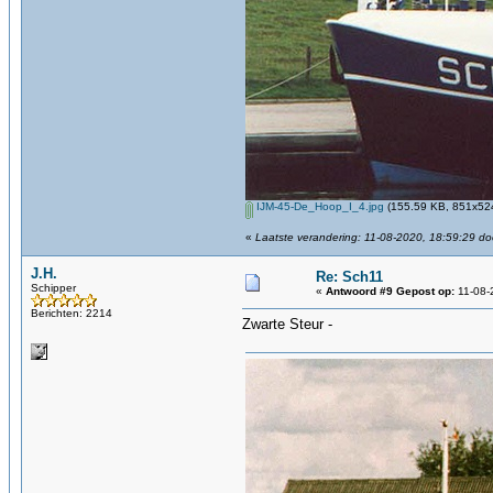
IJM-45-De_Hoop_I_4.jpg
(155.59 KB, 851x524
«
Laatste verandering: 11-08-2020, 18:59:29 do
J.H.
Re: Sch11
Schipper
«
Antwoord #9 Gepost op:
11-08-
Berichten: 2214
Zwarte Steur -