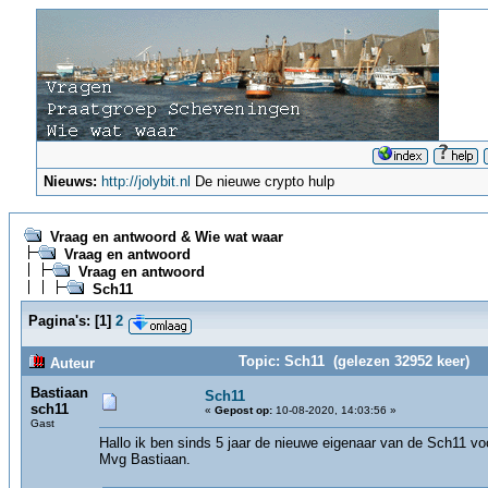
Nieuws:
http://jolybit.nl
De nieuwe crypto hulp
Vraag en antwoord & Wie wat waar
Vraag en antwoord
Vraag en antwoord
Sch11
Pagina's:
[
1
]
2
Topic: Sch11 (gelezen 32952 keer)
Auteur
Bastiaan
Sch11
sch11
«
Gepost op:
10-08-2020, 14:03:56 »
Gast
Hallo ik ben sinds 5 jaar de nieuwe eigenaar van de Sch11 voo
Mvg Bastiaan.