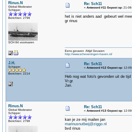
Rinus.N
Re: Sch11
Global Moderator
«
Antwoord #11 Gepost op:
21-08-
Schipper
het is niet anders aad gebeurt wel mee
Berichten: 2798
gr rinus
SCH 84 voortvaren
Eens gevaren Altijd Gevaren
http://www.scheveningen-haven.nl/
J.H.
Re: Sch11
Schipper
«
Antwoord #12 Gepost op:
12-09
Berichten: 2214
Heb nog wat foto's gevonden uit de tijd
Vr.gr.
Jan.
Rinus.N
Re: Sch11
Global Moderator
«
Antwoord #13 Gepost op:
12-09
Schipper
kan je ze mij mailen jan
Berichten: 2798
marinusnutbeij@ziggo.nl
bvd rinus