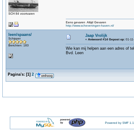
SCH 84 voortvaren
Eens gevaren Altijd Gevaren
http://www.scheveningen-haven.nl/
leen/spaans/
Jaap Vrolijk
Schipper
«
Antwoord #14 Gepost op:
01-11-
Berichten: 183
Wie kan mij helpen aan een adres of tel
Bvd. Leen
Pagina's:
[
1
]
2
Powered by SMF 1.1