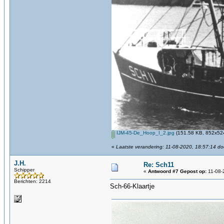
IJM-45-De_Hoop_I_2.jpg
(151.58 KB, 852x524
«
Laatste verandering: 11-08-2020, 18:57:14 do
J.H.
Re: Sch11
Schipper
«
Antwoord #7 Gepost op:
11-08-
Berichten: 2214
Sch-66-Klaartje