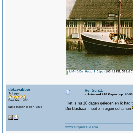
IJM-45-De_Hoop_I_5.jpg
(103.42 KB, 578x357
dekzwabber
Re: Sch11
Schipper
«
Antwoord #10 Gepost op:
20-08
Berichten: 403
Het is nu 10 dagen geleden,en ik had t
radio maken is een Virus
Die Bastiaan moet z,n eigen schamen
www.enterprise103.com