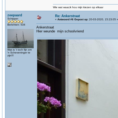
Wie wat waar,ik hou mijn kiezen op elkaar
zeepaard
Re: Ankerstraat
Schipper
«
Antwoord #6 Gepost op:
20-03-2020, 15:23:05 
Berichten: 534
Ankerstraat
Hier weunde mijn schoolvriend
Wat is 't toch fijn om
'n Scheveninger te
zijn!!!