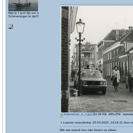
Wat is 't toch fijn om 'n
Scheveninger te zijn!!!
Ankerstraat_A_n.jpg
(34.39 KB, 480x359 - bekeke
«
Laatste verandering: 20-03-2020, 14:16:11 door 
Wie wat waar,ik hou mijn kiezen op elkaar