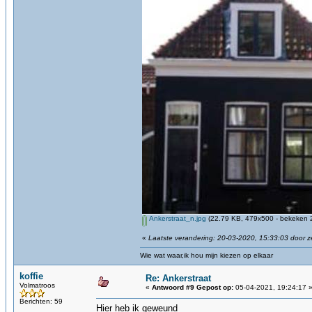
Ankerstraat_n.jpg
(22.79 KB, 479x500 - bekeken 2
«
Laatste verandering: 20-03-2020, 15:33:03 door 
Wie wat waar,ik hou mijn kiezen op elkaar
koffie
Re: Ankerstraat
Volmatroos
«
Antwoord #9 Gepost op:
05-04-2021, 19:24:17 
Berichten: 59
Hier heb ik geweund