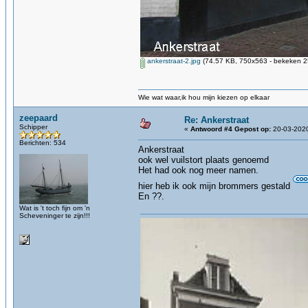
ankerstraat-2.jpg
(74.57 KB, 750x563 - bekeken 25
Wie wat waar,ik hou mijn kiezen op elkaar
zeepaard
Re: Ankerstraat
Schipper
«
Antwoord #4 Gepost op:
20-03-2020
Berichten: 534
Ankerstraat
ook wel vuilstort plaats genoemd
Het had ook nog meer namen.
hier heb ik ook mijn brommers gestald
En ??.
Wat is 't toch fijn om 'n
Scheveninger te zijn!!!