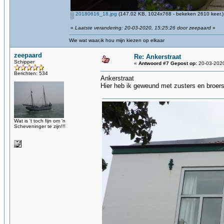
20180616_18.jpg
(147.02 KB, 1024x768 - bekeken 2610 keer.)
«
Laatste verandering: 20-03-2020, 15:25:26 door zeepaard
»
Wie wat waar,ik hou mijn kiezen op elkaar
zeepaard
Re: Ankerstraat
Schipper
«
Antwoord #7 Gepost op:
20-03-2020
Berichten: 534
Ankerstraat
Hier heb ik geweund met zusters en broer
Wat is 't toch fijn om 'n
Scheveninger te zijn!!!