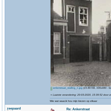
ankerstraat_stalling_n.jpg
(15.89 KB, 336x480 - b
«
Laatste verandering: 20-03-2020, 15:39:52 door 
Wie wat waar,ik hou mijn kiezen op elkaar
zeepaard
Re: Ankerstraat