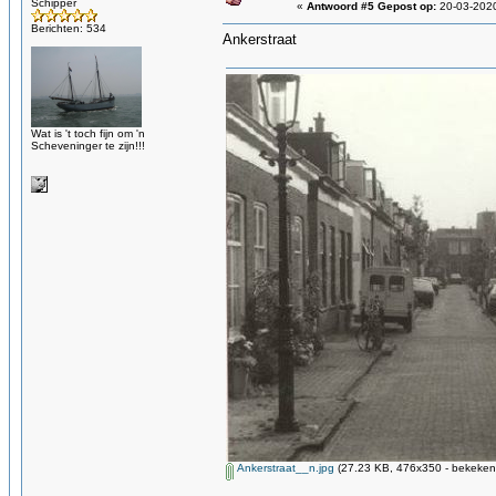
Schipper
«
Antwoord #5 Gepost op:
20-03-2020
Berichten: 534
Ankerstraat
Wat is 't toch fijn om 'n
Scheveninger te zijn!!!
Ankerstraat__n.jpg
(27.23 KB, 476x350 - bekeken 