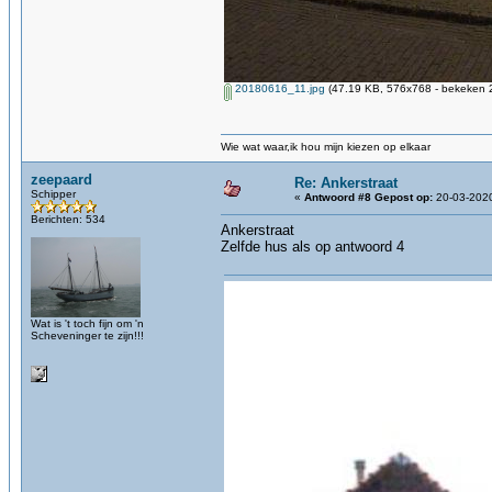
20180616_11.jpg
(47.19 KB, 576x768 - bekeken 2
Wie wat waar,ik hou mijn kiezen op elkaar
zeepaard
Re: Ankerstraat
Schipper
«
Antwoord #8 Gepost op:
20-03-2020
Berichten: 534
Ankerstraat
Zelfde hus als op antwoord 4
Wat is 't toch fijn om 'n
Scheveninger te zijn!!!