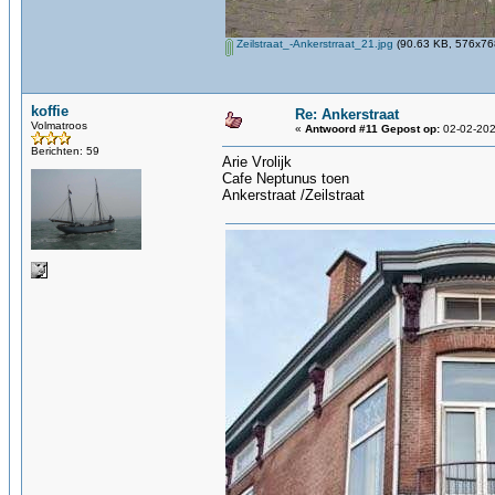
Zeilstraat_-Ankerstrraat_21.jpg
(90.63 KB, 576x768
koffie
Re: Ankerstraat
Volmatroos
«
Antwoord #11 Gepost op:
02-02-202
Berichten: 59
Arie Vrolijk
Cafe Neptunus toen
Ankerstraat /Zeilstraat