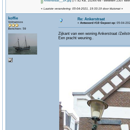
Ankerstraat__3A.jpg
(77.42 KB, 1024x768 - bekeken 2307 keer.
«
Laatste verandering: 05-04-2021, 19:33:19 door kluismat
»
koffie
Re: Ankerstraat
Volmatroos
«
Antwoord #10 Gepost op:
05-04-202
Berichten: 59
Zijkant van een woning Ankerstraat /Zeilst
Een pracht weuning..