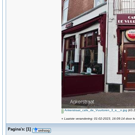
Ankerstraat_cafe_de_Vuurtoren_3_a__n.jpg
(43.2
«
Laatste verandering: 01-02-2023, 16:09:14 door ko
Pagina's:
[
1
]