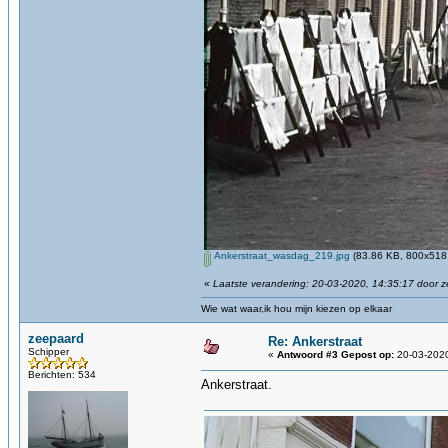
Ankerstraat_wasdag_219.jpg
(83.86 KB, 800x518 
«
Laatste verandering: 20-03-2020, 14:35:17 door 
Wie wat waar,ik hou mijn kiezen op elkaar
zeepaard
Re: Ankerstraat
Schipper
«
Antwoord #3 Gepost op:
20-03-2020
Berichten: 534
Ankerstraat.