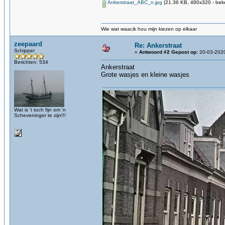
Ankerstraat_ABC_n.jpg
(21.36 KB, 480x320 - bek
Wie wat waar,ik hou mijn kiezen op elkaar
zeepaard
Re: Ankerstraat
Schipper
«
Antwoord #2 Gepost op:
20-03-2020
Berichten: 534
Ankerstraat
Grote wasjes en kleine wasjes
Wat is 't toch fijn om 'n
Scheveninger te zijn!!!