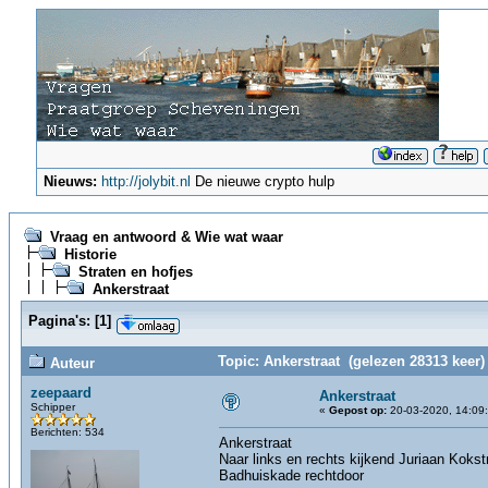
Nieuws:
http://jolybit.nl
De nieuwe crypto hulp
Vraag en antwoord & Wie wat waar
Historie
Straten en hofjes
Ankerstraat
Pagina's:
[
1
]
Topic: Ankerstraat (gelezen 28313 keer)
Auteur
zeepaard
Ankerstraat
Schipper
«
Gepost op:
20-03-2020, 14:09
Berichten: 534
Ankerstraat
Naar links en rechts kijkend Juriaan Kokst
Badhuiskade rechtdoor