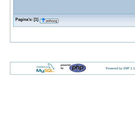
Pagina's:
[
1
]
Powered by SMF 1.1