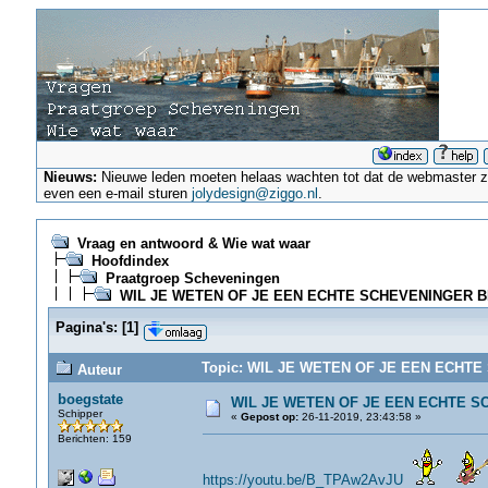
Nieuws:
Nieuwe leden moeten helaas wachten tot dat de webmaster ze a
even een e-mail sturen
jolydesign@ziggo.nl
.
Vraag en antwoord & Wie wat waar
Hoofdindex
Praatgroep Scheveningen
WIL JE WETEN OF JE EEN ECHTE SCHEVENINGER BE
Pagina's:
[
1
]
Topic: WIL JE WETEN OF JE EEN ECHTE 
Auteur
boegstate
WIL JE WETEN OF JE EEN ECHTE S
Schipper
«
Gepost op:
26-11-2019, 23:43:58 »
Berichten: 159
https://youtu.be/B_TPAw2AvJU