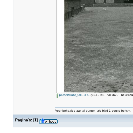
pluvierstraat_001.JPG
(91.19 KB, 731x620 - bekeken 
Voor behaalde aantal punten, zie blad 1 eerste bericht.
Pagina's:
[
1
]