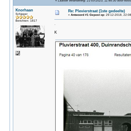
«
Laatste verandering: 21-05-2023, 11:46:30 door koos
Knorhaan
Re: Plevierstraat (1ste gedeelte)
Schipper
«
Antwoord #1 Gepost op:
29-12-2018, 22:08
Berichten: 1817
.
K