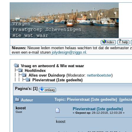
Nieuws:
Nieuwe leden moeten helaas wachten tot dat de webmaster ze a
even een e-mail sturen
jolydesign@ziggo.nl
.
Vraag en antwoord & Wie wat waar
Hoofdindex
Alles over Duindorp
(Moderator:
nettenboetster
)
Plevierstraat (1ste gedeelte)
Pagina's:
[
1
]
Topic: Plevierstraat (1ste gedeelte) (gelez
Auteur
koost
Plevierstraat (1ste gedeelte)
Gast
«
Gepost op:
28-12-2018, 12:03:28 »
koost