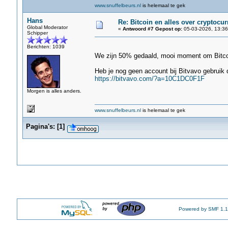
www.snuffelbeurs.nl
is helemaal te gek
Hans
Re: Bitcoin en alles over cryptocu
Global Moderator
«
Antwoord #7 Gepost op:
05-03-2026, 13:36
Schipper
Berichten: 1039
We zijn 50% gedaald, mooi moment om Bitco
Heb je nog geen account bij Bitvavo gebruik 
https://bitvavo.com/?a=10C1DC0F1F
Morgen is alles anders.
www.snuffelbeurs.nl
is helemaal te gek
Pagina's:
[
1
]
Powered by SMF 1.1