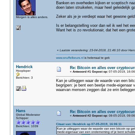
Banken en overheden kijken er sceptisch naar
doen laten struikelen, maar heel geleidelijk 
Zeker als je je verdiept waar het gewone gel
Morgen is alles anders.
Is er belangstelling voor dan wil ik wel het e
Want het is zo revolutionair, dat het een grote
«
Laatste verandering: 23-04-2018, 21:46:10 door Han
www.snuffelbeurs.nl
is helemaal te gek
Hendrick
Re: Bitcoin en alles over cryptocu
Hooploper
«
Antwoord #1 Gepost op:
07-05-2019, 16:06
Berichten: 3
Kan je uitleggen waar de waarde van een bitc
begrijpen: je bent een beetje mede-eigenaar 
waarvan mensen zeggen dat ze erin belegge
Hans
Re: Bitcoin en alles over cryptocu
Global Moderator
«
Antwoord #2 Gepost op:
08-05-2019, 09:06
Schipper
Citaat van: Hendrick op 07-05-2019, 16:06:11
Berichten: 1039
Kan je uitleggen waar de waarde van een bitcoin op geb
mede-eigenaar van een onderneming of je bent schuldei