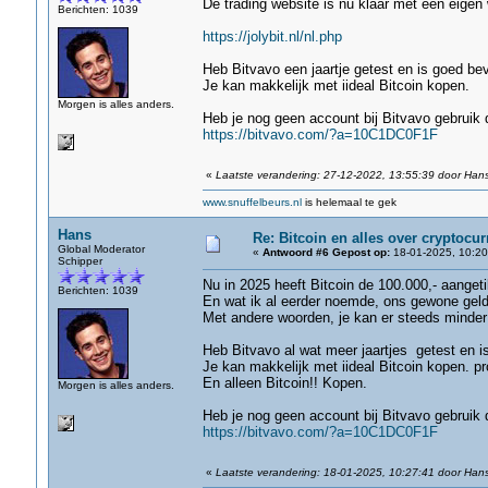
De trading website is nu klaar met een eigen
Berichten: 1039
https://jolybit.nl/nl.php
Heb Bitvavo een jaartje getest en is goed be
Je kan makkelijk met iideal Bitcoin kopen.
Morgen is alles anders.
Heb je nog geen account bij Bitvavo gebruik 
https://bitvavo.com/?a=10C1DC0F1F
«
Laatste verandering: 27-12-2022, 13:55:39 door Han
www.snuffelbeurs.nl
is helemaal te gek
Hans
Re: Bitcoin en alles over cryptocu
Global Moderator
«
Antwoord #6 Gepost op:
18-01-2025, 10:20
Schipper
Nu in 2025 heeft Bitcoin de 100.000,- aangeti
Berichten: 1039
En wat ik al eerder noemde, ons gewone geld
Met andere woorden, je kan er steeds minder
Heb Bitvavo al wat meer jaartjes getest en 
Je kan makkelijk met iideal Bitcoin kopen. p
En alleen Bitcoin!! Kopen.
Morgen is alles anders.
Heb je nog geen account bij Bitvavo gebruik 
https://bitvavo.com/?a=10C1DC0F1F
«
Laatste verandering: 18-01-2025, 10:27:41 door Han