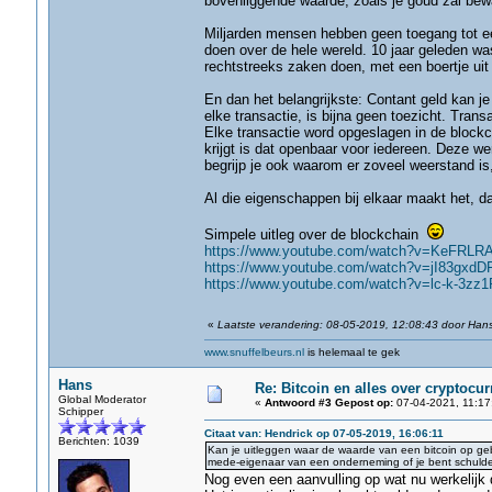
bovenliggende waarde, zoals je goud zal bewa
Miljarden mensen hebben geen toegang tot ee
doen over de hele wereld. 10 jaar geleden was
rechtstreeks zaken doen, met een boertje uit 
En dan het belangrijkste: Contant geld kan j
elke transactie, is bijna geen toezicht. Trans
Elke transactie word opgeslagen in de blockch
krijgt is dat openbaar voor iedereen. Deze we
begrijp je ook waarom er zoveel weerstand
Al die eigenschappen bij elkaar maakt het, da
Simpele uitleg over de blockchain
https://www.youtube.com/watch?v=KeFRLR
https://www.youtube.com/watch?v=jI83gxdD
https://www.youtube.com/watch?v=lc-k-3zz1
«
Laatste verandering: 08-05-2019, 12:08:43 door Han
www.snuffelbeurs.nl
is helemaal te gek
Hans
Re: Bitcoin en alles over cryptocu
Global Moderator
«
Antwoord #3 Gepost op:
07-04-2021, 11:17
Schipper
Citaat van: Hendrick op 07-05-2019, 16:06:11
Berichten: 1039
Kan je uitleggen waar de waarde van een bitcoin op geb
mede-eigenaar van een onderneming of je bent schuldei
Nog even een aanvulling op wat nu werkelijk 