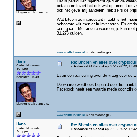
Het is particulier ingebracht geld en de waar
betalen en levert het ook wat op, neemt de vr
ook het geval mij aandelen, heb zelfs de prijs z
Morgen is alles anders.
Wat bitcoin zo interessant maakt is het maxi
schaarste wilt men er in investeren. En omda
cent gaan. Met andere woorden, je kan met je
31.273 gulden.
www.snuffelbeurs.nl
is helemaal te gek
Hans
Re: Bitcoin en alles over cryptocu
Global Moderator
«
Antwoord #4 Gepost op:
27-12-2022, 13:40
Schipper
Even een aanvulling over de vraag over de w
Berichten: 1039
De waarde wordt ook bepaald door het aantal 
Facebook heeft een waarde mede door zijn ge
Morgen is alles anders.
www.snuffelbeurs.nl
is helemaal te gek
Hans
Re: Bitcoin en alles over cryptocu
Global Moderator
«
Antwoord #5 Gepost op:
27-12-2022, 13:42
Schipper