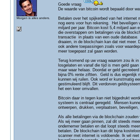
Goede vraag
De waarde van bitcoin wordt bepaald door wa
Betalen over het spijkerbed van het internet 
Morgen is alles anders.
nog eens voor hun rekening. Het beveiligen
miljard per jaar. Bitcoin kost 5,4 miljard aan
die overstappen om betalingen via de blockch
transactie in plaats van een oude database. 
draaien, in de blockchain kan dat niet meer.
ook andere toepassingen zoals voor waardepap
meer toegepast zal gaan worden.
Terug komend op uw vraag waarom zou ik in B
losgelaten en vanaf die tijd is men geld gaan
maar waar helaas. Doordat er geld gecreëerd
bijna 0% rente ziftten. Geld is dus eigenlij
kunnen wij ruilen. Ook word er kunstmatig e
gestimuleerd blijft. Dit verdorven geldsystee
het een keer omvallen.
Bitcoin daar in tegen kan niet bijgedrukt wor
systeem is centraal geregeld. Mensen kunnen
ontwerpen, drukken, verplaatsen, beveiligen, 
Als alle betalingen via de blockchain zouden
Als wij meer gaan pinnen, zal dit steeds mee
ondernemer betalen en dat loopt steeds meer
betalen. De blockchain kan dit bijna kostel
scanner met internet is voldoende. Ik wil niet