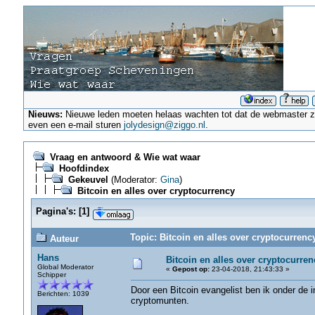
Nieuws:
Nieuwe leden moeten helaas wachten tot dat de webmaster ze a
even een e-mail sturen
jolydesign@ziggo.nl
.
Vraag en antwoord & Wie wat waar
Hoofdindex
Gekeuvel
(Moderator:
Gina
)
Bitcoin en alles over cryptocurrency
Pagina's:
[
1
]
Topic: Bitcoin en alles over cryptocurrenc
Auteur
Hans
Bitcoin en alles over cryptocurren
Global Moderator
«
Gepost op:
23-04-2018, 21:43:33 »
Schipper
Door een Bitcoin evangelist ben ik onder de 
Berichten: 1039
cryptomunten.