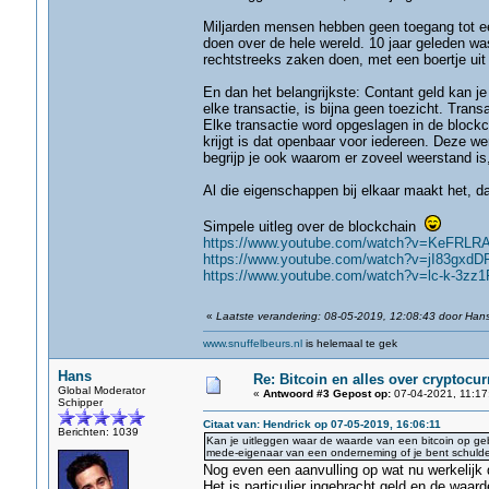
Miljarden mensen hebben geen toegang tot ee
doen over de hele wereld. 10 jaar geleden was
rechtstreeks zaken doen, met een boertje uit 
En dan het belangrijkste: Contant geld kan j
elke transactie, is bijna geen toezicht. Trans
Elke transactie word opgeslagen in de blockch
krijgt is dat openbaar voor iedereen. Deze we
begrijp je ook waarom er zoveel weerstand
Al die eigenschappen bij elkaar maakt het, da
Simpele uitleg over de blockchain
https://www.youtube.com/watch?v=KeFRLR
https://www.youtube.com/watch?v=jI83gxdD
https://www.youtube.com/watch?v=lc-k-3zz1
«
Laatste verandering: 08-05-2019, 12:08:43 door Han
www.snuffelbeurs.nl
is helemaal te gek
Hans
Re: Bitcoin en alles over cryptocu
Global Moderator
«
Antwoord #3 Gepost op:
07-04-2021, 11:17
Schipper
Citaat van: Hendrick op 07-05-2019, 16:06:11
Berichten: 1039
Kan je uitleggen waar de waarde van een bitcoin op geb
mede-eigenaar van een onderneming of je bent schuldei
Nog even een aanvulling op wat nu werkelijk 
Het is particulier ingebracht geld en de waar