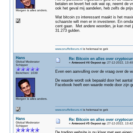
betalen en levert het ook wat op, neemt de vr
ook het geval mij aandelen, heb zelfs de prijs z
Morgen is alles anders.
Wat bitcoin zo interessant maakt is het maxi
schaarste wilt men er in investeren. En omda
cent gaan. Met andere woorden, je kan met je
31.273 gulden.
www.snuffelbeurs.nl
is helemaal te gek
Hans
Re: Bitcoin en alles over cryptocu
Global Moderator
«
Antwoord #4 Gepost op:
27-12-2022, 13:40
Schipper
Even een aanvulling over de vraag over de w
Berichten: 1039
De waarde wordt ook bepaald door het aantal 
Facebook heeft een waarde mede door zijn ge
Morgen is alles anders.
www.snuffelbeurs.nl
is helemaal te gek
Hans
Re: Bitcoin en alles over cryptocu
Global Moderator
«
Antwoord #5 Gepost op:
27-12-2022, 13:42
Schipper
De trading website is nu klaar met een eigen