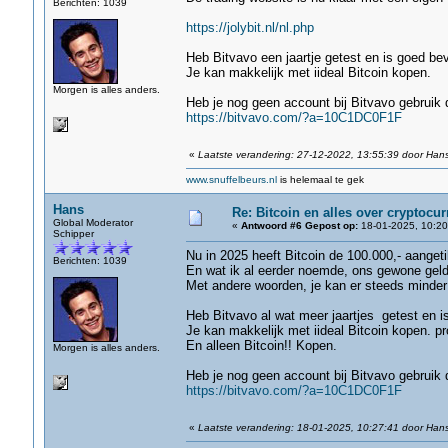
Berichten: 1039
https://jolybit.nl/nl.php
Heb Bitvavo een jaartje getest en is goed be
Je kan makkelijk met iideal Bitcoin kopen.
Morgen is alles anders.
Heb je nog geen account bij Bitvavo gebruik 
https://bitvavo.com/?a=10C1DC0F1F
«
Laatste verandering: 27-12-2022, 13:55:39 door Han
www.snuffelbeurs.nl
is helemaal te gek
Hans
Re: Bitcoin en alles over cryptocu
Global Moderator
«
Antwoord #6 Gepost op:
18-01-2025, 10:20
Schipper
Nu in 2025 heeft Bitcoin de 100.000,- aangeti
Berichten: 1039
En wat ik al eerder noemde, ons gewone geld
Met andere woorden, je kan er steeds minder
Heb Bitvavo al wat meer jaartjes getest en 
Je kan makkelijk met iideal Bitcoin kopen. p
En alleen Bitcoin!! Kopen.
Morgen is alles anders.
Heb je nog geen account bij Bitvavo gebruik 
https://bitvavo.com/?a=10C1DC0F1F
«
Laatste verandering: 18-01-2025, 10:27:41 door Han