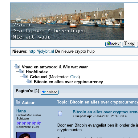
Nieuws:
http://jolybit.nl
De nieuwe crypto hulp
Vraag en antwoord & Wie wat waar
Hoofdindex
Gekeuvel
(Moderator:
Gina
)
Bitcoin en alles over cryptocurrency
Pagina's:
[
1
]
Topic: Bitcoin en alles over cryptocurrenc
Auteur
Hans
Bitcoin en alles over cryptocurren
Global Moderator
«
Gepost op:
23-04-2018, 21:43:33 »
Schipper
Door een Bitcoin evangelist ben ik onder de 
Berichten: 1039
cryptomunten.