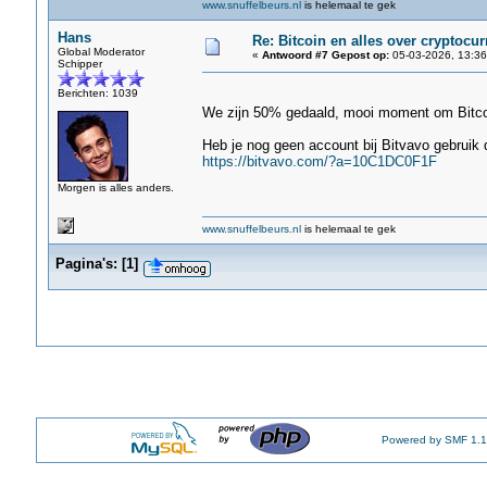
www.snuffelbeurs.nl
is helemaal te gek
Hans
Re: Bitcoin en alles over cryptocu
Global Moderator
«
Antwoord #7 Gepost op:
05-03-2026, 13:36
Schipper
Berichten: 1039
We zijn 50% gedaald, mooi moment om Bitco
Heb je nog geen account bij Bitvavo gebruik 
https://bitvavo.com/?a=10C1DC0F1F
Morgen is alles anders.
www.snuffelbeurs.nl
is helemaal te gek
Pagina's:
[
1
]
Powered by SMF 1.1