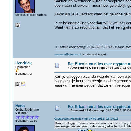
Banken en overheden kijken er sceptisch naar
doen laten struikelen, maar heel geleidelijk 
Zeker als je je verdiept waar het gewone gel
Morgen is alles anders.
Is er belangstelling voor dan wil ik wel het e
Want het is zo revolutionair, dat het een grote
«
Laatste verandering: 23-04-2018, 21:46:10 door Han
www.snuffelbeurs.nl
is helemaal te gek
Hendrick
Re: Bitcoin en alles over cryptocu
Hooploper
«
Antwoord #1 Gepost op:
07-05-2019, 16:06
Berichten: 3
Kan je uitleggen waar de waarde van een bitc
begrijpen: je bent een beetje mede-eigenaar 
waarvan mensen zeggen dat ze erin belegge
Hans
Re: Bitcoin en alles over cryptocu
Global Moderator
«
Antwoord #2 Gepost op:
08-05-2019, 09:06
Schipper
Citaat van: Hendrick op 07-05-2019, 16:06:11
Berichten: 1039
Kan je uitleggen waar de waarde van een bitcoin op geb
mede-eigenaar van een onderneming of je bent schuldei