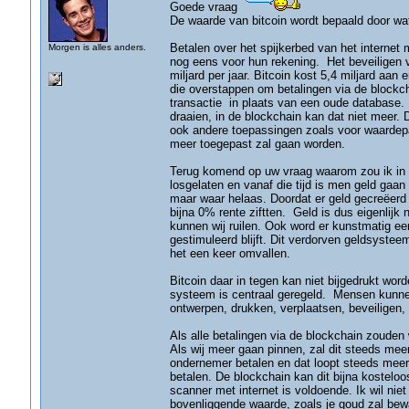
Goede vraag
De waarde van bitcoin wordt bepaald door wa
Betalen over het spijkerbed van het internet 
Morgen is alles anders.
nog eens voor hun rekening. Het beveiligen
miljard per jaar. Bitcoin kost 5,4 miljard aan
die overstappen om betalingen via de blockch
transactie in plaats van een oude database. 
draaien, in de blockchain kan dat niet meer.
ook andere toepassingen zoals voor waardepap
meer toegepast zal gaan worden.
Terug komend op uw vraag waarom zou ik in B
losgelaten en vanaf die tijd is men geld gaan
maar waar helaas. Doordat er geld gecreëerd
bijna 0% rente ziftten. Geld is dus eigenlij
kunnen wij ruilen. Ook word er kunstmatig e
gestimuleerd blijft. Dit verdorven geldsystee
het een keer omvallen.
Bitcoin daar in tegen kan niet bijgedrukt wor
systeem is centraal geregeld. Mensen kunnen
ontwerpen, drukken, verplaatsen, beveiligen, 
Als alle betalingen via de blockchain zouden
Als wij meer gaan pinnen, zal dit steeds mee
ondernemer betalen en dat loopt steeds meer
betalen. De blockchain kan dit bijna kostel
scanner met internet is voldoende. Ik wil niet
bovenliggende waarde, zoals je goud zal bewa