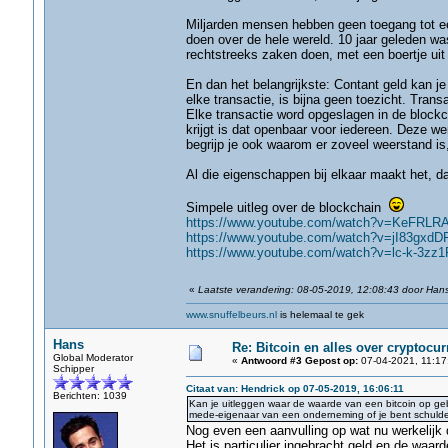
Miljarden mensen hebben geen toegang tot ee
doen over de hele wereld. 10 jaar geleden was
rechtstreeks zaken doen, met een boertje uit 
En dan het belangrijkste: Contant geld kan j
elke transactie, is bijna geen toezicht. Trans
Elke transactie word opgeslagen in de blockch
krijgt is dat openbaar voor iedereen. Deze we
begrijp je ook waarom er zoveel weerstand
Al die eigenschappen bij elkaar maakt het, da
Simpele uitleg over de blockchain
https://www.youtube.com/watch?v=KeFRLR
https://www.youtube.com/watch?v=jI83gxdD
https://www.youtube.com/watch?v=lc-k-3zz1
«
Laatste verandering: 08-05-2019, 12:08:43 door Han
www.snuffelbeurs.nl
is helemaal te gek
Hans
Re: Bitcoin en alles over cryptocu
Global Moderator
«
Antwoord #3 Gepost op:
07-04-2021, 11:17
Schipper
Citaat van: Hendrick op 07-05-2019, 16:06:11
Berichten: 1039
Kan je uitleggen waar de waarde van een bitcoin op geb
mede-eigenaar van een onderneming of je bent schuldei
Nog even een aanvulling op wat nu werkelijk 
Het is particulier ingebracht geld en de waar