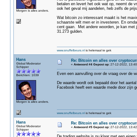
betalen en levert het ook wat op, neemt de vr
ook het geval mij aandelen, heb zelfs de prijs z
Morgen is alles anders.
Wat bitcoin zo interessant maakt is het maxi
schaarste wilt men er in investeren. En omda
cent gaan. Met andere woorden, je kan met je
31.273 gulden.
www.snuffelbeurs.nl
is helemaal te gek
Hans
Re: Bitcoin en alles over cryptocu
Global Moderator
«
Antwoord #4 Gepost op:
27-12-2022, 13:40
Schipper
Even een aanvulling over de vraag over de w
Berichten: 1039
De waarde wordt ook bepaald door het aantal 
Facebook heeft een waarde mede door zijn ge
Morgen is alles anders.
www.snuffelbeurs.nl
is helemaal te gek
Hans
Re: Bitcoin en alles over cryptocu
Global Moderator
«
Antwoord #5 Gepost op:
27-12-2022, 13:42
Schipper
De trading website is nu klaar met een eigen