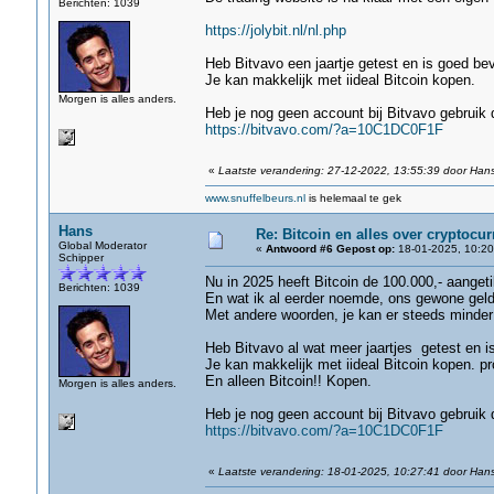
Berichten: 1039
https://jolybit.nl/nl.php
Heb Bitvavo een jaartje getest en is goed be
Je kan makkelijk met iideal Bitcoin kopen.
Morgen is alles anders.
Heb je nog geen account bij Bitvavo gebruik 
https://bitvavo.com/?a=10C1DC0F1F
«
Laatste verandering: 27-12-2022, 13:55:39 door Han
www.snuffelbeurs.nl
is helemaal te gek
Hans
Re: Bitcoin en alles over cryptocu
Global Moderator
«
Antwoord #6 Gepost op:
18-01-2025, 10:20
Schipper
Nu in 2025 heeft Bitcoin de 100.000,- aangeti
Berichten: 1039
En wat ik al eerder noemde, ons gewone geld
Met andere woorden, je kan er steeds minder
Heb Bitvavo al wat meer jaartjes getest en 
Je kan makkelijk met iideal Bitcoin kopen. p
En alleen Bitcoin!! Kopen.
Morgen is alles anders.
Heb je nog geen account bij Bitvavo gebruik 
https://bitvavo.com/?a=10C1DC0F1F
«
Laatste verandering: 18-01-2025, 10:27:41 door Han