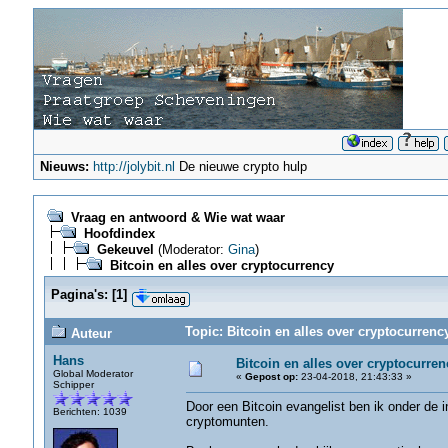
Nieuws:
http://jolybit.nl
De nieuwe crypto hulp
Vraag en antwoord & Wie wat waar
Hoofdindex
Gekeuvel
(Moderator:
Gina
)
Bitcoin en alles over cryptocurrency
Pagina's:
[
1
]
Topic: Bitcoin en alles over cryptocurrenc
Auteur
Hans
Bitcoin en alles over cryptocurren
Global Moderator
«
Gepost op:
23-04-2018, 21:43:33 »
Schipper
Door een Bitcoin evangelist ben ik onder de 
Berichten: 1039
cryptomunten.