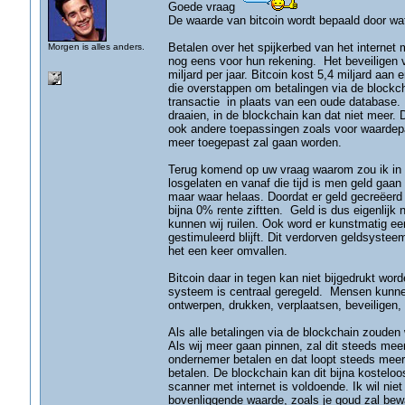
Goede vraag
De waarde van bitcoin wordt bepaald door wa
Betalen over het spijkerbed van het internet 
Morgen is alles anders.
nog eens voor hun rekening. Het beveiligen
miljard per jaar. Bitcoin kost 5,4 miljard aan
die overstappen om betalingen via de blockch
transactie in plaats van een oude database. 
draaien, in de blockchain kan dat niet meer.
ook andere toepassingen zoals voor waardepap
meer toegepast zal gaan worden.
Terug komend op uw vraag waarom zou ik in B
losgelaten en vanaf die tijd is men geld gaan
maar waar helaas. Doordat er geld gecreëerd
bijna 0% rente ziftten. Geld is dus eigenlij
kunnen wij ruilen. Ook word er kunstmatig e
gestimuleerd blijft. Dit verdorven geldsystee
het een keer omvallen.
Bitcoin daar in tegen kan niet bijgedrukt wor
systeem is centraal geregeld. Mensen kunnen
ontwerpen, drukken, verplaatsen, beveiligen, 
Als alle betalingen via de blockchain zouden
Als wij meer gaan pinnen, zal dit steeds mee
ondernemer betalen en dat loopt steeds meer
betalen. De blockchain kan dit bijna kostel
scanner met internet is voldoende. Ik wil niet
bovenliggende waarde, zoals je goud zal bewa