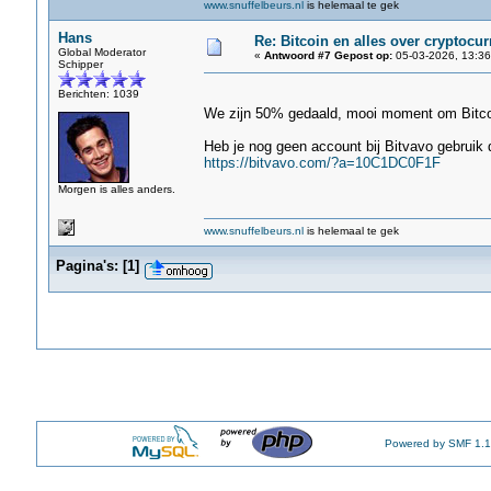
www.snuffelbeurs.nl
is helemaal te gek
Hans
Re: Bitcoin en alles over cryptocu
Global Moderator
«
Antwoord #7 Gepost op:
05-03-2026, 13:36
Schipper
Berichten: 1039
We zijn 50% gedaald, mooi moment om Bitco
Heb je nog geen account bij Bitvavo gebruik 
https://bitvavo.com/?a=10C1DC0F1F
Morgen is alles anders.
www.snuffelbeurs.nl
is helemaal te gek
Pagina's:
[
1
]
Powered by SMF 1.1