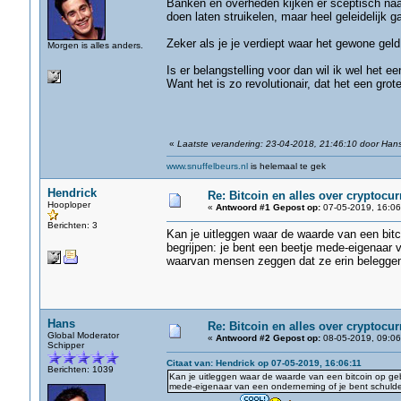
Banken en overheden kijken er sceptisch naar
doen laten struikelen, maar heel geleidelijk 
Zeker als je je verdiept waar het gewone gel
Morgen is alles anders.
Is er belangstelling voor dan wil ik wel het e
Want het is zo revolutionair, dat het een grote
«
Laatste verandering: 23-04-2018, 21:46:10 door Han
www.snuffelbeurs.nl
is helemaal te gek
Hendrick
Re: Bitcoin en alles over cryptocu
Hooploper
«
Antwoord #1 Gepost op:
07-05-2019, 16:06
Berichten: 3
Kan je uitleggen waar de waarde van een bitc
begrijpen: je bent een beetje mede-eigenaar 
waarvan mensen zeggen dat ze erin belegge
Hans
Re: Bitcoin en alles over cryptocu
Global Moderator
«
Antwoord #2 Gepost op:
08-05-2019, 09:06
Schipper
Citaat van: Hendrick op 07-05-2019, 16:06:11
Berichten: 1039
Kan je uitleggen waar de waarde van een bitcoin op geb
mede-eigenaar van een onderneming of je bent schuldei