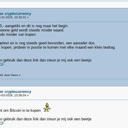
ver cryptocurrency
-01-2025, 10:20:31 »
,- aangetikt en dit is nog maar het begin.
ewone geld wordt steeds minder waard.
eds minder van kopen.
getest en is nog steeds goed bevonden, een aanrader dus.
n kopen. probeer in positie te komen met elke maand een klein bedrag.
o gebruik dan deze link dan steun je mij ook een beetje
F1F
:41 door Hans
»
ver cryptocurrency
-03-2026, 13:36:04 »
t om Bitcoin in te kopen
o gebruik dan deze link dan steun je mij ook een beetje
F1F