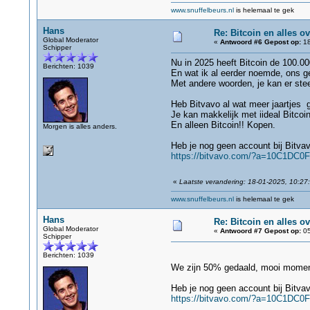
www.snuffelbeurs.nl
is helemaal te gek
Hans
Re: Bitcoin en alles o
Global Moderator
«
Antwoord #6 Gepost op:
18
Schipper
Nu in 2025 heeft Bitcoin de 100.000
Berichten: 1039
En wat ik al eerder noemde, ons g
Met andere woorden, je kan er ste
Heb Bitvavo al wat meer jaartjes 
Je kan makkelijk met iideal Bitcoi
En alleen Bitcoin!! Kopen.
Morgen is alles anders.
Heb je nog geen account bij Bitvav
https://bitvavo.com/?a=10C1DC0
«
Laatste verandering: 18-01-2025, 10:27
www.snuffelbeurs.nl
is helemaal te gek
Hans
Re: Bitcoin en alles o
Global Moderator
«
Antwoord #7 Gepost op:
05
Schipper
Berichten: 1039
We zijn 50% gedaald, mooi momen
Heb je nog geen account bij Bitvav
https://bitvavo.com/?a=10C1DC0