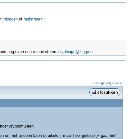
ft
inloggen
of
registreren
.
e ons nog even een e-mail sturen
jolydesign@ziggo.nl
.
« vorige
volgende »
ander cryptomunten.
n om het te doen laten struikelen, maar heel geleidelijk gaat het