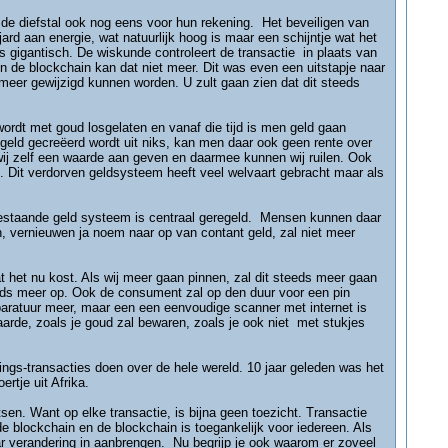
 de diefstal ook nog eens voor hun rekening. Het beveiligen van
rd aan energie, wat natuurlijk hoog is maar een schijntje wat het
 gigantisch. De wiskunde controleert de transactie in plaats van
n de blockchain kan dat niet meer. Dit was even een uitstapje naar
eer gewijzigd kunnen worden. U zult gaan zien dat dit steeds
rdt met goud losgelaten en vanaf die tijd is men geld gaan
 geld gecreëerd wordt uit niks, kan men daar ook geen rente over
 wij zelf een waarde aan geven en daarmee kunnen wij ruilen. Ook
. Dit verdorven geldsysteem heeft veel welvaart gebracht maar als
t bestaande geld systeem is centraal geregeld. Mensen kunnen daar
n, vernieuwen ja noem naar op van contant geld, zal niet meer
t het nu kost. Als wij meer gaan pinnen, zal dit steeds meer gaan
eeds meer op. Ook de consument zal op den duur voor een pin
paratuur meer, maar een een eenvoudige scanner met internet is
aarde, zoals je goud zal bewaren, zoals je ook niet met stukjes
ngs-transacties doen over de hele wereld. 10 jaar geleden was het
rtje uit Afrika.
sen. Want op elke transactie, is bijna geen toezicht. Transactie
de blockchain en de blockchain is toegankelijk voor iedereen. Als
aar verandering in aanbrengen. Nu begrijp je ook waarom er zoveel