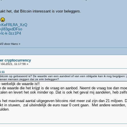
kt het, dat Bitcoin interessant is voor beleggers.
n
?v=KeFRLRA_XzQ
=jI83gxdDFso
=lc-k-3zz1P4
:43 door Hans
»
ver cryptocurrency
-04-2021, 11:17:56 »
6:11
itcoin op gebaseerd is? De waarde van een aandeel of van een obligatie kan ik nog begrijpen: 
waarvan mensen zeggen dat ze erin beleggen?
werkelijk de waarde is!!
 en de waarde die het krijgt is de vraag en aanbod. Neemt de vraag toe dan moe
alen en levert het ook minder op. Dat is ook het geval mij aandelen, heb zelfs de 
s het maximaal aantal uitgegeven bitcoins niet meer zal zijn dan 21 miljoen.
 in stuwen, zal uiteindelijk de euro naar 0 cent gaan. Met andere woorden, 
ulden.