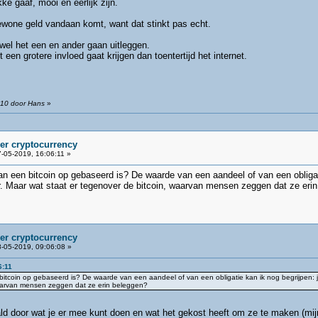
e gaaf, mooi en eerlijk zijn.
gewone geld vandaan komt, want dat stinkt pas echt.
k wel het een en ander gaan uitleggen.
t een grotere invloed gaat krijgen dan toentertijd het internet.
:10 door Hans
»
ver cryptocurrency
-05-2019, 16:06:11 »
an een bitcoin op gebaseerd is? De waarde van een aandeel of van een obligat
r. Maar wat staat er tegenover de bitcoin, waarvan mensen zeggen dat ze eri
ver cryptocurrency
-05-2019, 09:06:08 »
6:11
itcoin op gebaseerd is? De waarde van een aandeel of van een obligatie kan ik nog begrijpen: 
waarvan mensen zeggen dat ze erin beleggen?
ld door wat je er mee kunt doen en wat het gekost heeft om ze te maken (mij