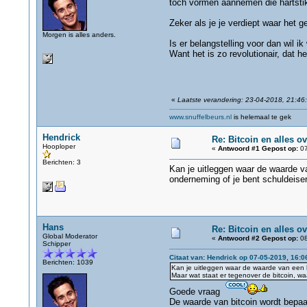
toch vormen aannemen die hartstikk
Zeker als je je verdiept waar het 
Morgen is alles anders.
Is er belangstelling voor dan wil i
Want het is zo revolutionair, dat he
«
Laatste verandering: 23-04-2018, 21:46
www.snuffelbeurs.nl
is helemaal te gek
Hendrick
Re: Bitcoin en alles o
Hooploper
«
Antwoord #1 Gepost op:
07
Berichten: 3
Kan je uitleggen waar de waarde v
onderneming of je bent schuldeise
Hans
Re: Bitcoin en alles o
Global Moderator
«
Antwoord #2 Gepost op:
08
Schipper
Citaat van: Hendrick op 07-05-2019, 16:0
Berichten: 1039
Kan je uitleggen waar de waarde van een b
Maar wat staat er tegenover de bitcoin, 
Goede vraag
De waarde van bitcoin wordt bepaa