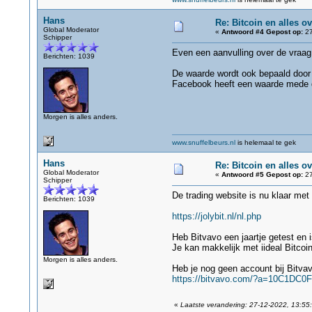
Hans
Re: Bitcoin en alles o
Global Moderator
«
Antwoord #4 Gepost op:
27
Schipper
Even een aanvulling over de vraag
Berichten: 1039
De waarde wordt ook bepaald door 
Facebook heeft een waarde mede do
Morgen is alles anders.
www.snuffelbeurs.nl
is helemaal te gek
Hans
Re: Bitcoin en alles o
Global Moderator
«
Antwoord #5 Gepost op:
27
Schipper
De trading website is nu klaar met
Berichten: 1039
https://jolybit.nl/nl.php
Heb Bitvavo een jaartje getest en
Je kan makkelijk met iideal Bitco
Morgen is alles anders.
Heb je nog geen account bij Bitvav
https://bitvavo.com/?a=10C1DC0
«
Laatste verandering: 27-12-2022, 13:55