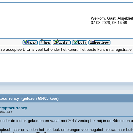
Welkom,
Gast
. Alsjeblie
07-08-2026, 06:14:49
 accepteert. Er is veel kaf onder het koren. Het beste kunt u na registrati
ptocurrency (gelezen 69405 keer)
 cryptocurrency
1:43:33 »
 onder de indruk gekomen en vanaf mei 2017 verdiept ik mij in de Bitcoin en 
tisch naar en vinden het niet leuk en brengen veel negatief nieuws naar buite