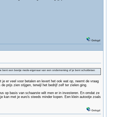
Gelogd
je bent een beetje mede-eigenaar van een onderneming of je bent schuldeiser.
t je er veel voor betalen en levert het ook wat op, neemt de vraag
prijs zien stijgen, terwijl het bedrijf zelf ter zielen ging.
 Dus op basis van schaarste wilt men er in investeren. En omdat ze
je kan met je euro's steeds minder kopen. Een klein autootje zoals
Gelogd