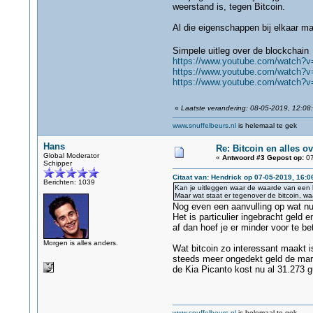
weerstand is, tegen Bitcoin.
Al die eigenschappen bij elkaar maa
Simpele uitleg over de blockchai
https://www.youtube.com/watch
https://www.youtube.com/watch?v
https://www.youtube.com/watch?v
«
Laatste verandering: 08-05-2019, 12:08
www.snuffelbeurs.nl
is helemaal te gek
Hans
Re: Bitcoin en alles o
Global Moderator
«
Antwoord #3 Gepost op:
07
Schipper
Citaat van: Hendrick op 07-05-2019, 16:0
Berichten: 1039
Kan je uitleggen waar de waarde van een b
Maar wat staat er tegenover de bitcoin, 
Nog even een aanvulling op wat nu 
Het is particulier ingebracht geld
af dan hoef je er minder voor te bet
Morgen is alles anders.
Wat bitcoin zo interessant maakt i
steeds meer ongedekt geld de markt
de Kia Picanto kost nu al 31.273 g
www.snuffelbeurs.nl
is helemaal te gek