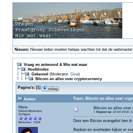
Nieuws:
Nieuwe leden moeten helaas wachten tot dat de webmaster ze
Vraag en antwoord & Wie wat waar
Hoofdindex
Gekeuvel
(Moderator:
Gina
)
Bitcoin en alles over cryptocurrency
Pagina's:
[
1
]
Topic: Bitcoin en alles over cry
Auteur
Hans
Bitcoin en alles over
Global Moderator
«
Gepost op:
23-04-2018, 2
Schipper
Door een Bitcoin evangelist ben ik
Berichten: 1039
Banken en overheden kijken er scep