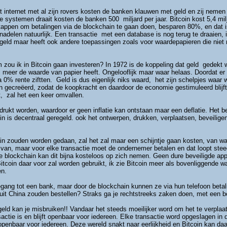
t internet met al zijn rovers kosten de banken klauwen met geld en zij nemen
systemen draait kosten de banken 500 miljard per jaar. Bitcoin kost 5,4 milja
appen om betalingen via de blockchain te gaan doen, besparen 80%, en dat is
adelen natuurlijk. Een transactie met een database is nog terug te draaien, i
eld maar heeft ook andere toepassingen zoals voor waardepapieren die niet m
ou ik in Bitcoin gaan investeren? In 1972 is de koppeling dat geld gedekt wo
s meer de waarde van papier heeft. Ongelooflijk maar waar helaas. Doordat er
 0% rente ziftten. Geld is dus eigenlijk niks waard, het zijn schelpjes waar
n gecreëerd, zodat de koopkracht en daardoor de economie gestimuleerd blijft
, zal het een keer omvallen.
gedrukt worden, waardoor er geen inflatie kan ontstaan maar een deflatie. He
 is decentraal geregeld. ook het ontwerpen, drukken, verplaatsen, beveilige
ain zouden worden gedaan, zal het zal maar een schijntje gaan kosten, van wa
l van, maar voor elke transactie moet de ondernemer betalen en dat loopt st
e blockchain kan dit bijna kosteloos op zich nemen. Geen dure beveiligde ap
Bitcoin daar voor zal worden gebruikt, ik zie Bitcoin meer als bovenliggende w
en.
ang tot een bank, maar door de blockchain kunnen ze via hun telefoon betali
 uit China zouden bestellen? Straks ga je rechtstreeks zaken doen, met een boe
geld kan je misbruiken!! Vandaar het steeds moeilijker word om het te verplaat
actie is en blijft openbaar voor iedereen. Elke transactie word opgeslagen in 
at openbaar voor iedereen. Deze wereld snakt naar eerlijkheid en Bitcoin kan d