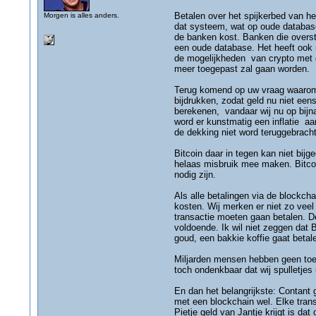
Betalen over het spijkerbed van he
Morgen is alles anders.
dat systeem, wat op oude database 
de banken kost. Banken die overst
een oude database. Het heeft ook n
de mogelijkheden van crypto met g
meer toegepast zal gaan worden.
Terug komend op uw vraag waarom z
bijdrukken, zodat geld nu niet een
berekenen, vandaar wij nu op bijna
word er kunstmatig een inflatie aa
de dekking niet word teruggebracht
Bitcoin daar in tegen kan niet bij
helaas misbruik mee maken. Bitcoin
nodig zijn.
Als alle betalingen via de blockch
kosten. Wij merken er niet zo vee
transactie moeten gaan betalen. D
voldoende. Ik wil niet zeggen dat 
goud, een bakkie koffie gaat betal
Miljarden mensen hebben geen toeg
toch ondenkbaar dat wij spulletjes
En dan het belangrijkste: Contant 
met een blockchain wel. Elke trans
Pietje geld van Jantje krijgt is d