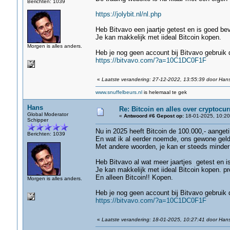
Berichten: 1039
https://jolybit.nl/nl.php
Heb Bitvavo een jaartje getest en is goed be
Je kan makkelijk met iideal Bitcoin kopen.
Morgen is alles anders.
Heb je nog geen account bij Bitvavo gebruik 
https://bitvavo.com/?a=10C1DC0F1F
«
Laatste verandering: 27-12-2022, 13:55:39 door Han
www.snuffelbeurs.nl
is helemaal te gek
Hans
Re: Bitcoin en alles over cryptocu
Global Moderator
«
Antwoord #6 Gepost op:
18-01-2025, 10:20
Schipper
Nu in 2025 heeft Bitcoin de 100.000,- aangeti
Berichten: 1039
En wat ik al eerder noemde, ons gewone geld
Met andere woorden, je kan er steeds minder
Heb Bitvavo al wat meer jaartjes getest en 
Je kan makkelijk met iideal Bitcoin kopen. p
En alleen Bitcoin!! Kopen.
Morgen is alles anders.
Heb je nog geen account bij Bitvavo gebruik 
https://bitvavo.com/?a=10C1DC0F1F
«
Laatste verandering: 18-01-2025, 10:27:41 door Han