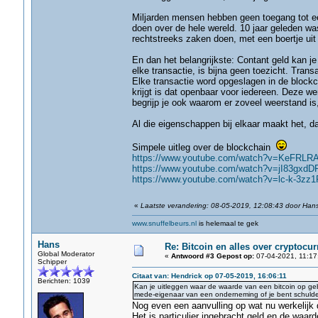
Miljarden mensen hebben geen toegang tot ee
doen over de hele wereld. 10 jaar geleden was
rechtstreeks zaken doen, met een boertje uit 
En dan het belangrijkste: Contant geld kan j
elke transactie, is bijna geen toezicht. Trans
Elke transactie word opgeslagen in de blockch
krijgt is dat openbaar voor iedereen. Deze we
begrijp je ook waarom er zoveel weerstand
Al die eigenschappen bij elkaar maakt het, da
Simpele uitleg over de blockchain
https://www.youtube.com/watch?v=KeFRLR
https://www.youtube.com/watch?v=jI83gxdD
https://www.youtube.com/watch?v=lc-k-3zz1
«
Laatste verandering: 08-05-2019, 12:08:43 door Han
www.snuffelbeurs.nl
is helemaal te gek
Hans
Re: Bitcoin en alles over cryptocu
Global Moderator
«
Antwoord #3 Gepost op:
07-04-2021, 11:17
Schipper
Citaat van: Hendrick op 07-05-2019, 16:06:11
Berichten: 1039
Kan je uitleggen waar de waarde van een bitcoin op geb
mede-eigenaar van een onderneming of je bent schuldei
Nog even een aanvulling op wat nu werkelijk 
Het is particulier ingebracht geld en de waar