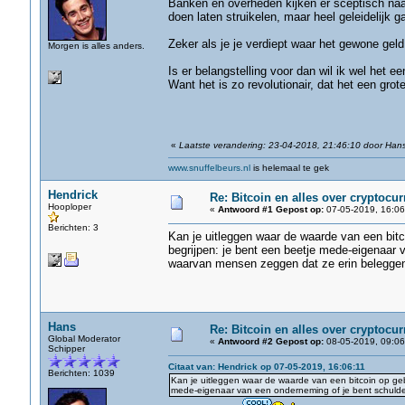
Banken en overheden kijken er sceptisch naar
doen laten struikelen, maar heel geleidelijk 
Zeker als je je verdiept waar het gewone gel
Morgen is alles anders.
Is er belangstelling voor dan wil ik wel het e
Want het is zo revolutionair, dat het een grote
«
Laatste verandering: 23-04-2018, 21:46:10 door Han
www.snuffelbeurs.nl
is helemaal te gek
Hendrick
Re: Bitcoin en alles over cryptocu
Hooploper
«
Antwoord #1 Gepost op:
07-05-2019, 16:06
Berichten: 3
Kan je uitleggen waar de waarde van een bitc
begrijpen: je bent een beetje mede-eigenaar 
waarvan mensen zeggen dat ze erin belegge
Hans
Re: Bitcoin en alles over cryptocu
Global Moderator
«
Antwoord #2 Gepost op:
08-05-2019, 09:06
Schipper
Citaat van: Hendrick op 07-05-2019, 16:06:11
Berichten: 1039
Kan je uitleggen waar de waarde van een bitcoin op geb
mede-eigenaar van een onderneming of je bent schuldei