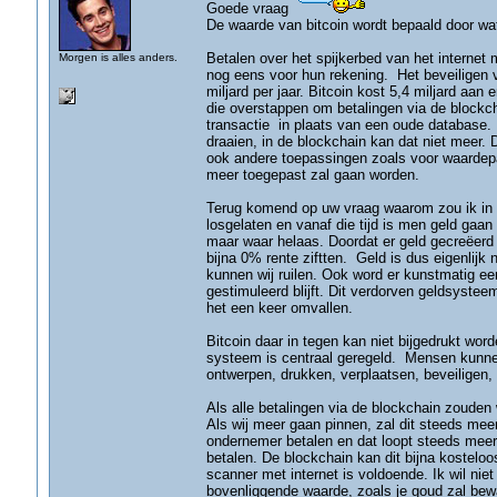
Goede vraag
De waarde van bitcoin wordt bepaald door wa
Betalen over het spijkerbed van het internet 
Morgen is alles anders.
nog eens voor hun rekening. Het beveiligen
miljard per jaar. Bitcoin kost 5,4 miljard aan
die overstappen om betalingen via de blockch
transactie in plaats van een oude database. 
draaien, in de blockchain kan dat niet meer.
ook andere toepassingen zoals voor waardepap
meer toegepast zal gaan worden.
Terug komend op uw vraag waarom zou ik in B
losgelaten en vanaf die tijd is men geld gaan
maar waar helaas. Doordat er geld gecreëerd
bijna 0% rente ziftten. Geld is dus eigenlij
kunnen wij ruilen. Ook word er kunstmatig e
gestimuleerd blijft. Dit verdorven geldsystee
het een keer omvallen.
Bitcoin daar in tegen kan niet bijgedrukt wor
systeem is centraal geregeld. Mensen kunnen
ontwerpen, drukken, verplaatsen, beveiligen, 
Als alle betalingen via de blockchain zouden
Als wij meer gaan pinnen, zal dit steeds mee
ondernemer betalen en dat loopt steeds meer
betalen. De blockchain kan dit bijna kostel
scanner met internet is voldoende. Ik wil niet
bovenliggende waarde, zoals je goud zal bewa