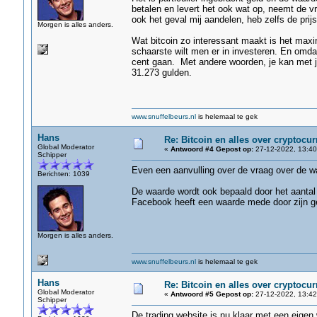
betalen en levert het ook wat op, neemt de vr
ook het geval mij aandelen, heb zelfs de prijs z
Morgen is alles anders.
Wat bitcoin zo interessant maakt is het maxi
schaarste wilt men er in investeren. En omda
cent gaan. Met andere woorden, je kan met je
31.273 gulden.
www.snuffelbeurs.nl
is helemaal te gek
Hans
Re: Bitcoin en alles over cryptocu
Global Moderator
«
Antwoord #4 Gepost op:
27-12-2022, 13:40
Schipper
Even een aanvulling over de vraag over de w
Berichten: 1039
De waarde wordt ook bepaald door het aantal 
Facebook heeft een waarde mede door zijn ge
Morgen is alles anders.
www.snuffelbeurs.nl
is helemaal te gek
Hans
Re: Bitcoin en alles over cryptocu
Global Moderator
«
Antwoord #5 Gepost op:
27-12-2022, 13:42
Schipper
De trading website is nu klaar met een eigen