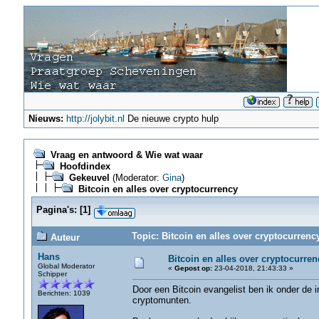
Nieuws:
http://jolybit.nl
De nieuwe crypto hulp
Vraag en antwoord & Wie wat waar
Hoofdindex
Gekeuvel
(Moderator:
Gina
)
Bitcoin en alles over cryptocurrency
Pagina's:
[
1
]
Topic: Bitcoin en alles over cryptocurrenc
Auteur
Hans
Bitcoin en alles over cryptocurren
Global Moderator
«
Gepost op:
23-04-2018, 21:43:33 »
Schipper
Door een Bitcoin evangelist ben ik onder de 
Berichten: 1039
cryptomunten.