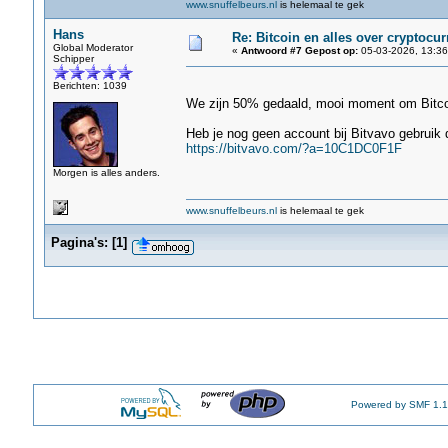
www.snuffelbeurs.nl
is helemaal te gek
Hans
Re: Bitcoin en alles over cryptocu
Global Moderator
«
Antwoord #7 Gepost op:
05-03-2026, 13:36
Schipper
Berichten: 1039
We zijn 50% gedaald, mooi moment om Bitco
Heb je nog geen account bij Bitvavo gebruik 
https://bitvavo.com/?a=10C1DC0F1F
Morgen is alles anders.
www.snuffelbeurs.nl
is helemaal te gek
Pagina's:
[
1
]
Powered by SMF 1.1