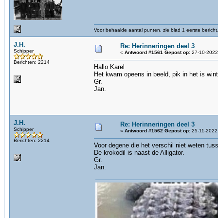
Voor behaalde aantal punten, zie blad 1 eerste bericht
J.H.
Re: Herinneringen deel 3
Schipper
«
Antwoord #1561 Gepost op:
27-10-2022,
Berichten: 2214
Hallo Karel
Het kwam opeens in beeld, pik in het is wint
Gr.
Jan.
J.H.
Re: Herinneringen deel 3
Schipper
«
Antwoord #1562 Gepost op:
25-11-2022,
Berichten: 2214
Voor degene die het verschil niet weten tuss
De krokodil is naast de Alligator.
Gr.
Jan.