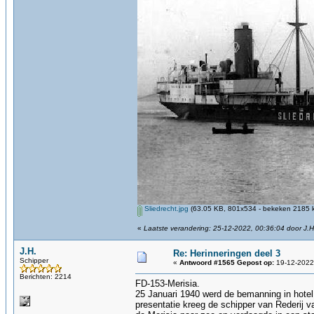
Sliedrecht.jpg
(63.05 KB, 801x534 - bekeken 2185 k
«
Laatste verandering: 25-12-2022, 00:36:04 door J.H
J.H.
Re: Herinneringen deel 3
Schipper
«
Antwoord #1565 Gepost op:
19-12-2022,
Berichten: 2214
FD-153-Merisia.
25 Januari 1940 werd de bemanning in hotel
presentatie kreeg de schipper van Rederij 