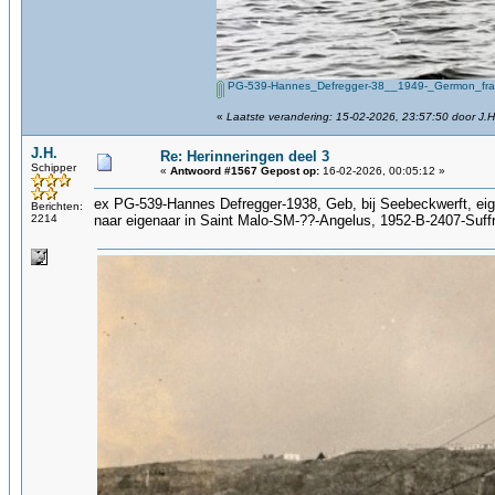
PG-539-Hannes_Defregger-38__1949-_Germon_fran
«
Laatste verandering: 15-02-2026, 23:57:50 door J.H
J.H.
Re: Herinneringen deel 3
Schipper
«
Antwoord #1567 Gepost op:
16-02-2026, 00:05:12 »
ex PG-539-Hannes Defregger-1938, Geb, bij Seebeckwerft, ei
Berichten:
2214
naar eigenaar in Saint Malo-SM-??-Angelus, 1952-B-2407-Suffr