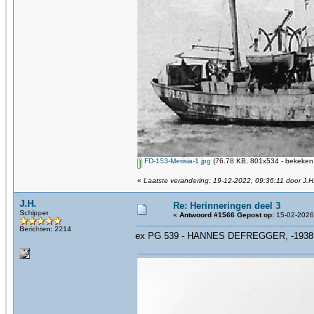
FD-153-Merisia-1.jpg
(76.78 KB, 801x534 - bekeken 
«
Laatste verandering: 19-12-2022, 09:36:11 door J.H
J.H.
Re: Herinneringen deel 3
Schipper
«
Antwoord #1566 Gepost op:
15-02-2026,
Berichten: 2214
ex PG 539 - HANNES DEFREGGER, -1938, 19