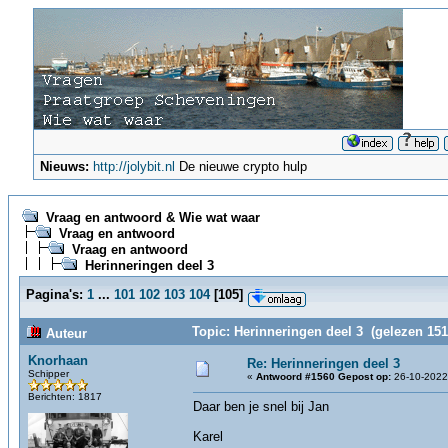
Nieuws:
http://jolybit.nl
De nieuwe crypto hulp
Vraag en antwoord & Wie wat waar
Vraag en antwoord
Vraag en antwoord
Herinneringen deel 3
Pagina's:
1
...
101
102
103
104
[
105
]
Topic: Herinneringen deel 3 (gelezen 151
Auteur
Knorhaan
Re: Herinneringen deel 3
Schipper
«
Antwoord #1560 Gepost op:
26-10-2022,
Berichten: 1817
Daar ben je snel bij Jan
Karel