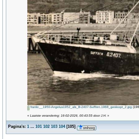
frankr.__1950-Angelus1952_als_B-2407-Suffren.1968_gesloopt_2.jpg
(196
«
Laatste verandering: 16-02-2026, 00:43:55 door J.H.
»
Pagina's:
1
...
101
102
103
104
[
105
]