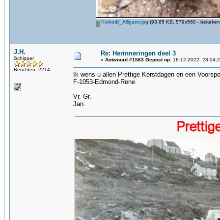
Krokodil_Alligator.jpg
(93.65 KB, 579x560 - bekeken 
J.H.
Re: Herinneringen deel 3
Schipper
«
Antwoord #1563 Gepost op:
18-12-2022, 23:04:2
Berichten: 2214
Ik wens u allen Prettige Kerstdagen en een Voorsp
F-1053-Edmond-Rene
Vr. Gr.
Jan.