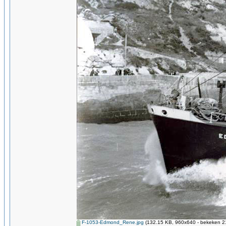
F-1053-Edmond_Rene.jpg
(132.15 KB, 960x640 - bekeken 21