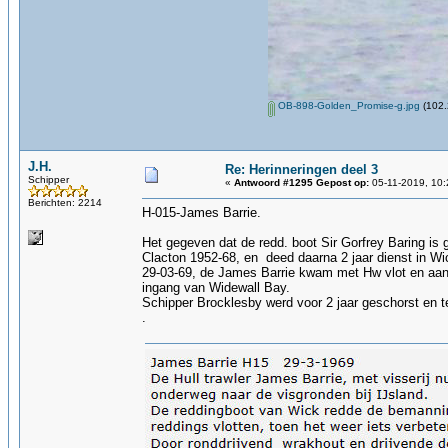
OB-898-Golden_Promise-g.jpg
(102.
J.H.
Re: Herinneringen deel 3
Schipper
«
Antwoord #1295 Gepost op:
05-11-2019, 10:
Berichten: 2214
H-015-James Barrie.
Het gegeven dat de redd. boot Sir Gorfrey Baring is
Clacton 1952-68, en deed daarna 2 jaar dienst in Wick
29-03-69, de James Barrie kwam met Hw vlot en aange
ingang van Widewall Bay.
Schipper Brocklesby werd voor 2 jaar geschorst en 
.