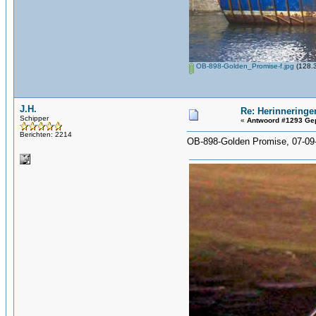
OB-898-Golden_Promise-f.jpg
(128.3
J.H.
Re: Herinneringe
Schipper
«
Antwoord #1293 Gep
Berichten: 2214
OB-898-Golden Promise, 07-09-