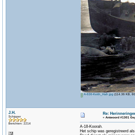
A-636-Keith_Hall-.jpg
(114.36 KB, 80
J.H.
Re: Herinneringe
Schipper
«
Antwoord #1301 Gep
Berichten: 2214
A-18-Koorah.
Het schip was geregistreerd al