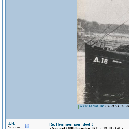
A-018-Koorah-.jpg
(74.99 KB, 801x5
J.H.
Re: Herinneringen deel 3
Schipper
«
Antwoord #1303 Gepost op:
06-11-2019, 00:24:41 »