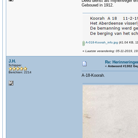
Deed dienst als mijnenveger en 
Gebouwd in 1912.
A-018-Koorah_info.jpg
(41.04 KB, 11
«
Laatste verandering: 05-11-2019, 19
J.H.
Re: Herinneringe
Schipper
«
Antwoord #1302 Gep
Berichten: 2214
A-18-Koorah.