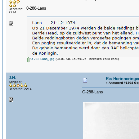
0-288-Lans
Berichten:
2214
O-288-Lans_.jpg
(98.01 KB, 1506x126 - bekeken 1688 keer.)
J.H.
Re: Herinneringe
Schipper
«
Antwoord #1304 Gep
Berichten: 2214
O-288-Lans