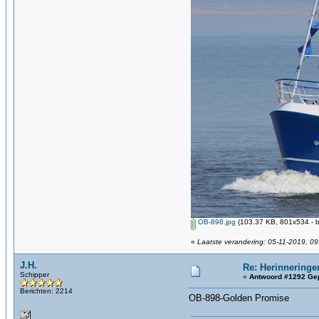
OB-898.jpg
(103.37 KB, 801x534 - b
«
Laatste verandering: 05-11-2019, 09
J.H.
Re: Herinneringe
Schipper
«
Antwoord #1292 Gep
Berichten: 2214
OB-898-Golden Promise