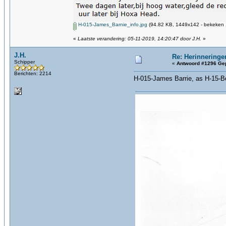
H-015-James_Barnie_info.jpg
(94.82 KB, 1449x142 - bekeken 
«
Laatste verandering: 05-11-2019, 14:20:47 door J.H.
»
J.H.
Re: Herinneringe
Schipper
«
Antwoord #1296 Gep
Berichten: 2214
H-015-James Barrie, as H-15-Be