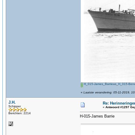
H_015-James_Barrieas_H_015-Benel
«
Laatste verandering: 05-11-2019, 10
J.H.
Re: Herinneringe
Schipper
«
Antwoord #1297 Gep
Berichten: 2214
H-015-James Barrie