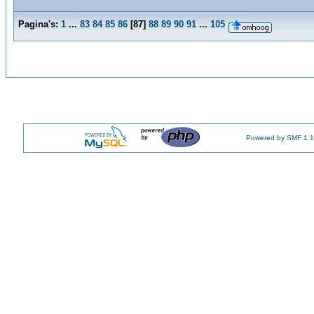
Pagina's:
1
...
83
84
85
86
[
87
]
88
89
90
91
...
105
Powered by SMF 1.1