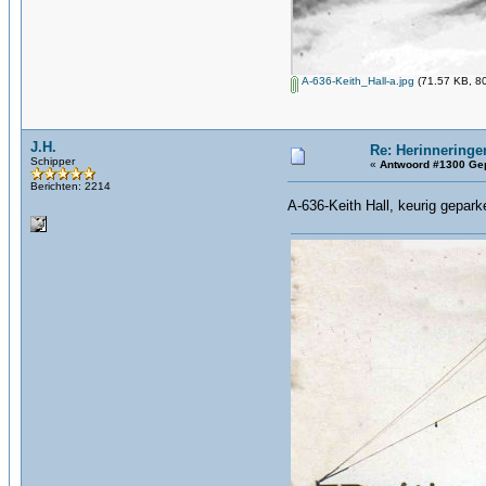
A-636-Keith_Hall-a.jpg
(71.57 KB, 80
J.H.
Re: Herinneringe
Schipper
«
Antwoord #1300 Gep
Berichten: 2214
A-636-Keith Hall, keurig gepark