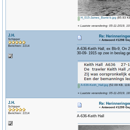
H_015-James_Barrie-b.jpg
(85.93 KB
«
Laatste verandering: 05-11-2019, 10
J.H.
Re: Herinneringe
Schipper
«
Antwoord #1298 Gep
Berichten: 2214
A-636-Keith Hall, ex Bb-9, On 
30-09- 1915 op zee in beslag g
A-636-Keith_Hall.jpg
(52.09 KB, 1192
«
Laatste verandering: 05-11-2019, 18
J.H.
Re: Herinneringe
Schipper
«
Antwoord #1299 Gep
Berichten: 2214
A-636-Keith Hall