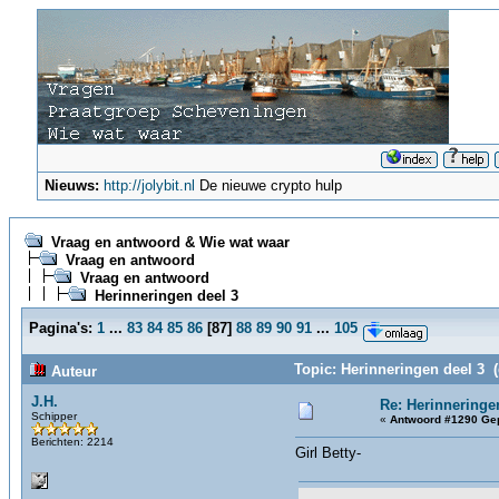
Nieuws:
http://jolybit.nl
De nieuwe crypto hulp
Vraag en antwoord & Wie wat waar
Vraag en antwoord
Vraag en antwoord
Herinneringen deel 3
Pagina's:
1
...
83
84
85
86
[
87
]
88
89
90
91
...
105
Topic: Herinneringen deel 3 
Auteur
J.H.
Re: Herinneringe
Schipper
«
Antwoord #1290 Gep
Berichten: 2214
Girl Betty-