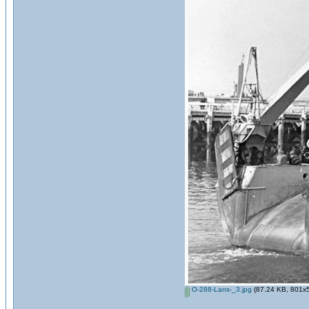
O-288-Lans-_3.jpg
(87.24 KB, 801x5