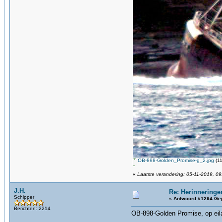
OB-898-Golden_Promise-g_2.jpg
(11
«
Laatste verandering: 05-11-2019, 09
J.H.
Re: Herinneringe
Schipper
«
Antwoord #1294 Gep
Berichten: 2214
OB-898-Golden Promise, op eil