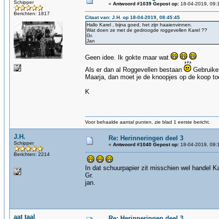
Schipper
«
Antwoord #1039 Gepost op:
18-04-2019, 09:
Berichten: 1817
Citaat van: J.H. op 18-04-2019, 08:45:45
Hallo Karel , bijna goed, het zijn haaienvinnen.
Wat doen ze met de gedroogde roggevellen Karel ??
Gr.
Jan
Geen idee. Ik gokte maar wat
Als er dan al Roggevellen bestaan
Gebruike
Maarja, dan moet je de knoopjes op de koop t
K
Voor behaalde aantal punten, zie blad 1 eerste bericht.
J.H.
Re: Herinneringen deel 3
Schipper
«
Antwoord #1040 Gepost op:
18-04-2019, 09:
Berichten: 2214
In dat schuurpapier zit misschien wel handel Ka
Gr.
jan.
aat taal
Re: Herinneringen deel 3