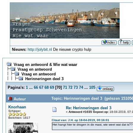
Nieuws:
http://jolybit.nl
De nieuwe crypto hulp
Vraag en antwoord & Wie wat waar
Vraag en antwoord
Vraag en antwoord
Herinneringen deel 3
Pagina's:
1
...
66
67
68
69
[
70
]
71
72
73
74
...
105
Topic: Herinneringen deel 3 (gelezen 151056
Auteur
Knorhaan
Re: Herinneringen deel 3
Schipper
«
Antwoord #1035 Gepost op:
18-04-2019, 07:
Berichten: 1817
Citaat van: J.H. op 18-04-2019, 00:16:01
Het hangt hier te drogen in de mast, wie weet wat dat is??