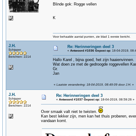
Blinde gok: Rogge vellen
K
Voor behaalde aantal punten, zie blad 1 eerste bericht.
J.H.
Re: Herinneringen deel 3
Schipper
«
Antwoord #1036 Gepost op:
18-04-2019, 08:
Berichten: 2214
Hallo Karel , bijna goed, het zijn haaienvinnen.
Wat doen ze met de gedroogde roggevellen Kar
Gr.
Jan
«
Laatste verandering: 18-04-2019, 08:49:09 door J.H.
»
J.H.
Re: Herinneringen deel 3
Schipper
«
Antwoord #1037 Gepost op:
18-04-2019, 08:59:26 »
Berichten: 2214
Over smaak valt niet te twisten.
Kan best lekker zijn, men kan het thuis proberen, even
vandaan komt.