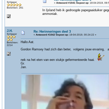
Schipper
«
Antwoord #1041 Gepost op:
18-04-2019, 09:
Berichten: 261
In Ijsland heb ik gedroogde papegaaiduiker geg
ammoniak.
J.H.
Re: Herinneringen deel 3
Schipper
«
Antwoord #1042 Gepost op:
19-04-2019, 00:24:22 »
Hallo Aat.
Berichten:
2214
Gordon Ramsey had zich dan beter, volgens jouw ervaring, aan
nek na het eten van een stukje gefermenteerde haai.
Gr.
Jan.