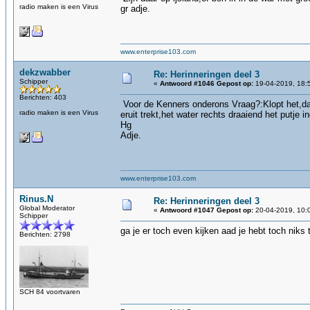
radio maken is een Virus
gr adje.
www.enterprise103.com
dekzwabber
Re: Herinneringen deel 3
Schipper
«
Antwoord #1046 Gepost op:
19-04-2019, 18:
Berichten: 403
Voor de Kenners onderons Vraag?:Klopt het,dat
radio maken is een Virus
eruit trekt,het water rechts draaiend het putje 
Hg
Adje.
www.enterprise103.com
Rinus.N
Re: Herinneringen deel 3
Global Moderator
«
Antwoord #1047 Gepost op:
20-04-2019, 10:
Schipper
ga je er toch even kijken aad je hebt toch niks
Berichten: 2798
SCH 84 voortvaren