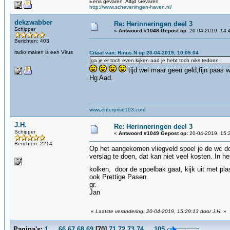
Eens gevaren Altijd Gevaren
http://www.scheveningen-haven.nl/
dekzwabber
Re: Herinneringen deel 3
Schipper
«
Antwoord #1048 Gepost op:
20-04-2019, 14:
Berichten: 403
radio maken is een Virus
Citaat van: Rinus.N op 20-04-2019, 10:09:04
ga je er toch even kijken aad je hebt toch niks tedoen
tijd wel maar geen geld,fijn paas 
Hg Aad.
www.enterprise103.com
J.H.
Re: Herinneringen deel 3
Schipper
«
Antwoord #1049 Gepost op:
20-04-2019, 15:
Berichten: 2214
Op het aangekomen vliegveld spoel je de wc do
verslag te doen, dat kan niet veel kosten. In het
kolken, door de spoelbak gaat, kijk uit met pl
ook Prettige Pasen.
gr.
Jan
«
Laatste verandering: 20-04-2019, 15:29:13 door J.H.
»
Pagina's:
1
...
66
67
68
69
[
70
]
71
72
73
74
...
105