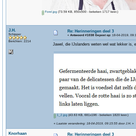
Forel.jpg
(73.59 KB, 850x500 - bekeken 1717 keer.)
J.H.
Re: Herinneringen deel 3
Schipper
«
Antwoord #1038 Gepost op:
18-04-2019, 09:
Berichten: 2214
Jawel, die IJslanders weten wel wat lekker is, 
1_2.jpg
(43.63 KB, 681x196 - bekeken 1820 keer.)
«
Laatste verandering: 18-04-2019, 09:15:55 door J.H.
»
Knorhaan
Re: Herinneringen deel 3