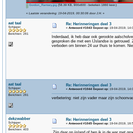
Gordon_Ramsey.jpg
(58.39 KB, 900x600 - bekeken 1860 keer.)
«
Laatste verandering: 19-04-2019, 00:30:06 door J.H.
»
aat taal
Re: Herinneringen deel 3
Schipper
«
Antwoord #1043 Gepost op:
19-04-2019, 14:
Berichten: 261
Inderdaad, ik heb daar ook gerookte aalscholve
gesproken die met een IJslandse is getrouwd. Zi
verboden om binnen 24 uur thuis te komen. Ni
aat taal
Re: Herinneringen deel 3
Schipper
«
Antwoord #1044 Gepost op:
19-04-2019, 14:
Berichten: 261
verbetering: niet zijn vader maar zijn schoonvad
dekzwabber
Re: Herinneringen deel 3
Schipper
«
Antwoord #1045 Gepost op:
19-04-2019, 16:
Berichten: 403
Zijn daar op ijsland,of ben ik in de war met g