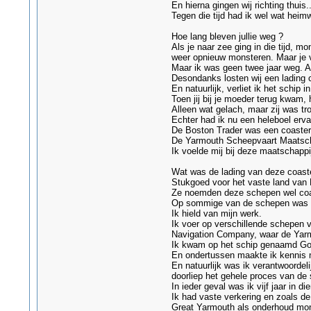
En hierna gingen wij richting thui
Tegen die tijd had ik wel wat heim
Hoe lang bleven jullie weg ?
Als je naar zee ging in die tijd, m
weer opnieuw monsteren. Maar je ve
Maar ik was geen twee jaar weg. Al
Desondanks losten wij een lading 
En natuurlijk, verliet ik het schi
Toen jij bij je moeder terug kwam, 
Alleen wat gelach, maar zij was tr
Echter had ik nu een heleboel erv
De Boston Trader was een coaster
De Yarmouth Scheepvaart Maatscha
Ik voelde mij bij deze maatschappij
Wat was de lading van deze coaste
Stukgoed voor het vaste land van
Ze noemden deze schepen wel coast
Op sommige van de schepen was ik
Ik hield van mijn werk.
Ik voer op verschillende schepen 
Navigation Company, waar de Yar
Ik kwam op het schip genaamd Gold
En ondertussen maakte ik kennis m
En natuurlijk was ik verantwoordeli
doorliep het gehele proces van de
In ieder geval was ik vijf jaar in d
Ik had vaste verkering en zoals de 
Great Yarmouth als onderhoud mont