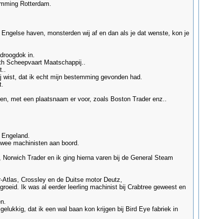
temming Rotterdam.
en Engelse haven, monsterden wij af en dan als je dat wenste, kon je
droogdok in.
uth Scheepvaart Maatschappij..
t..
zij wist, dat ik echt mijn bestemming gevonden had.
t.
n, met een plaatsnaam er voor, zoals Boston Trader enz..
 Engeland.
wee machinisten aan boord.
 Norwich Trader en ik ging hierna varen bij de General Steam
-Atlas, Crossley en de Duitse motor Deutz,
groeid. Ik was al eerder leerling machinist bij Crabtree geweest en
en.
gelukkig, dat ik een wal baan kon krijgen bij Bird Eye fabriek in