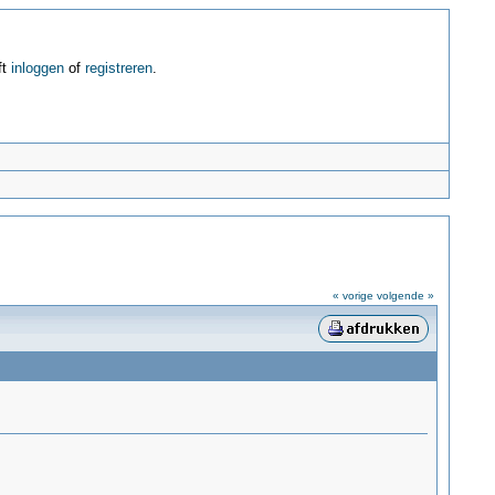
ft
inloggen
of
registreren
.
« vorige
volgende »