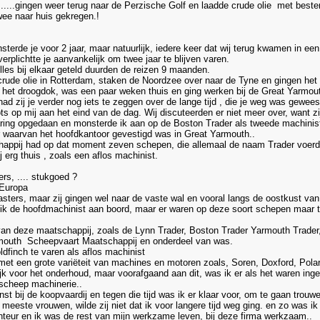
s.......gingen weer terug naar de Perzische Golf en laadde crude olie met bes
wee naar huis gekregen.!
onsterde je voor 2 jaar, maar natuurlijk, iedere keer dat wij terug kwamen in e
rplichtte je aanvankelijk om twee jaar te blijven varen.
les bij elkaar geteld duurden de reizen 9 maanden.
crude olie in Rotterdam, staken de Noordzee over naar de Tyne en gingen het 
p in het droogdok, was een paar weken thuis en ging werken bij de Great Yarmo
had zij je verder nog iets te zeggen over de lange tijd , die je weg was gewees
ots op mij aan het eind van de dag. Wij discuteerden er niet meer over, want 
aring opgedaan en monsterde ik aan op de Boston Trader als tweede machinis
 waarvan het hoofdkantoor gevestigd was in Great Yarmouth..
ppij had op dat moment zeven schepen, die allemaal de naam Trader voerde
 erg thuis , zoals een aflos machinist.
rs, .... stukgoed ?
 Europa
ers, maar zij gingen wel naar de vaste wal en vooral langs de oostkust van
 de hoofdmachinist aan boord, maar er waren op deze soort schepen maar t
van deze maatschappij, zoals de Lynn Trader, Boston Trader Yarmouth Trader,
mouth Scheepvaart Maatschappij en onderdeel van was.
finch te varen als aflos machinist
et een grote variëteit van machines en motoren zoals, Soren, Doxford, Polar
jk voor het onderhoud, maar voorafgaand aan dit, was ik er als het waren inge
 scheep machinerie..
ienst bij de koopvaardij en tegen die tijd was ik er klaar voor, om te gaan trouw
meeste vrouwen, wilde zij niet dat ik voor langere tijd weg ging. en zo was ik 
eur en ik was de rest van mijn werkzame leven, bij deze firma werkzaam..