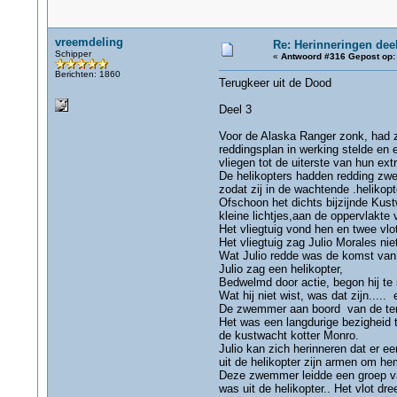
vreemdeling
Re: Herinneringen deel
Schipper
«
Antwoord #316 Gepost op:
Berichten: 1860
Terugkeer uit de Dood
Deel 3
Voor de Alaska Ranger zonk, had z
reddingsplan in werking stelde en 
vliegen tot de uiterste van hun ex
De helikopters hadden redding zwe
zodat zij in de wachtende .heliko
Ofschoon het dichts bijzijnde Kust
kleine lichtjes,aan de oppervlakte
Het vliegtuig vond hen en twee vl
Het vliegtuig zag Julio Morales n
Wat Julio redde was de komst van d
Julio zag een helikopter,
Bedwelmd door actie, begon hij te
Wat hij niet wist, was dat zijn...
De zwemmer aan boord van de teru
Het was een langdurige bezigheid 
de kustwacht kotter Monro.
Julio kan zich herinneren dat er e
uit de helikopter zijn armen om h
Deze zwemmer leidde een groep van
was uit de helikopter.. Het vlot d