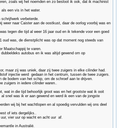
ren, zoals wij het noemden en zo besloot ik ook, dat ik machinist
als een vis in het water.
n schrijfwerk verbeterde.
j weer naar Caister aan de oostkust, daar de oorlog voorbij was en
was tegen die tijd al weer 16 jaar oud en ik tekende voor een goed
 21 oud was, de dienstplicht was op dat moment nog steeds van
nker Maatschappij te varen.
n dubbeldeks autobus en ik was altijd gewend om op
 maar zij was uniek, daar zij twee zuigers in elke cilinder had.
tof injectie werd gedaan in het centrum, tussen de twee zuigers.
 de bodem van het schip, om de schroef aan te drijven.
e zuigers in iedere cilinder waren..
 wat in die tijd behoorlijk groot was en het grootste wat ik ooit
, al snel was ik er aan gewend en werd ik een van de jongste
den wij bij het wachtlopen en al spoedig vervulden wij ons deel
st of iets dergelijks..
 uur, vier uur op wacht en acht uur af.
emantle in Australië.