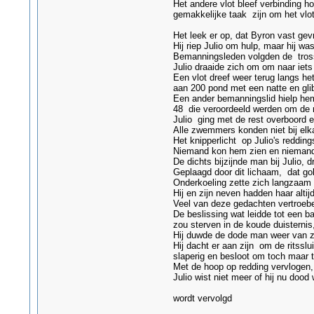
Het andere vlot bleef verbinding 
gemakkelijke taak zijn om het vlot
Het leek er op, dat Byron vast gev
Hij riep Julio om hulp, maar hij w
Bemanningsleden volgden de trossen
Julio draaide zich om om naar iets
Een vlot dreef weer terug langs he
aan 200 pond met een natte en glib
Een ander bemanningslid hielp hem
48 die veroordeeld werden om de r
Julio ging met de rest overboord 
Alle zwemmers konden niet bij elka
Het knipperlicht op Julio's reddin
Niemand kon hem zien en niemand
De dichts bijzijnde man bij Julio,
Geplaagd door dit lichaam, dat gol
Onderkoeling zette zich langzaam i
Hij en zijn neven hadden haar alti
Veel van deze gedachten vertroebel
De beslissing wat leidde tot een ba
zou sterven in de koude duisternis,
Hij duwde de dode man weer van zic
Hij dacht er aan zijn om de ritssl
slaperig en besloot om toch maar t
Met de hoop op redding vervlogen
Julio wist niet meer of hij nu dood 
wordt vervolgd