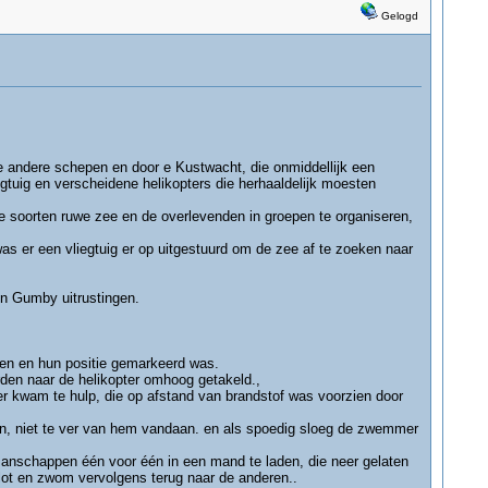
Gelogd
e andere schepen en door e Kustwacht, die onmiddellijk een
egtuig en verscheidene helikopters die herhaaldelijk moesten
e soorten ruwe zee en de overlevenden in groepen te organiseren,
was er een vliegtuig er op uitgestuurd om de zee af te zoeken naar
un Gumby uitrustingen.
ien en hun positie gemarkeerd was.
en naar de helikopter omhoog getakeld.,
r kwam te hulp, die op afstand van brandstof was voorzien door
jven, niet te ver van hem vandaan. en als spoedig sloeg de zwemmer
anschappen één voor één in een mand te laden, die neer gelaten
vlot en zwom vervolgens terug naar de anderen..