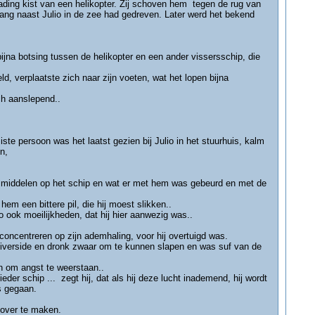
lading kist van een helikopter. Zij schoven hem tegen de rug van
lang naast Julio in de zee had gedreven. Later werd het bekend
jna botsing tussen de helikopter en een ander vissersschip, die
ld, verplaatste zich naar zijn voeten, wat het lopen bijna
h aanslepend..
e persoon was het laatst gezien bij Julio in het stuurhuis, kalm
n,
id middelen op het schip en wat er met hem was gebeurd en met de
m een bittere pil, die hij moest slikken..
o ook moeilijkheden, dat hij hier aanwezig was..
 concentreren op zijn ademhaling, voor hij overtuigd was.
n Riverside en dronk zwaar om te kunnen slapen en was suf van de
en om angst te weerstaan..
eder schip ... zegt hij, dat als hij deze lucht inademend, hij wordt
s gegaan.
n over te maken.