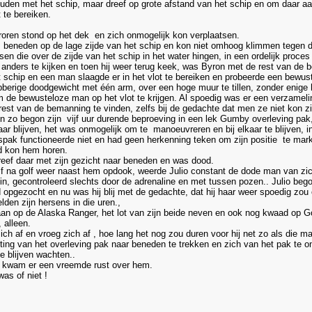
houden met het schip, maar dreef op grote afstand van het schip en om daar a
 te bereiken.
roren stond op het dek en zich onmogelijk kon verplaatsen.
as beneden op de lage zijde van het schip en kon niet omhoog klimmen tegen de
 die over de zijde van het schip in het water hingen, in een ordelijk proces 
 anders te kijken en toen hij weer terug keek, was Byron met de rest van de 
t schip en een man slaagde er in het vlot te bereiken en probeerde een bewu
berige doodgewicht met één arm, over een hoge muur te tillen, zonder enige h
 de bewusteloze man op het vlot te krijgen. Al spoedig was er een verzamel
est van de bemanning te vinden, zelfs bij de gedachte dat men ze niet kon zi
en zo begon zijn vijf uur durende beproeving in een lek Gumby overleving pa
ar blijven, het was onmogelijk om te manoeuvreren en bij elkaar te blijven, i
gspak functioneerde niet en had geen herkenning teken om zijn positie te mark
 kon hem horen.
 dreef daar met zijn gezicht naar beneden en was dood.
f na golf weer naast hem opdook, weerde Julio constant de dode man van zich 
n, gecontroleerd slechts door de adrenaline en met tussen pozen.. Julio bego
jd opgezocht en nu was hij blij met de gedachte, dat hij haar weer spoedig zou
den zijn hersens in die uren.,
an op de Alaska Ranger, het lot van zijn beide neven en ook nog kwaad op God, 
 alleen.
h af en vroeg zich af , hoe lang het nog zou duren voor hij net zo als die ma
uiting van het overleving pak naar beneden te trekken en zich van het pak te
e blijven wachten..
, kwam er een vreemde rust over hem.
was of niet !