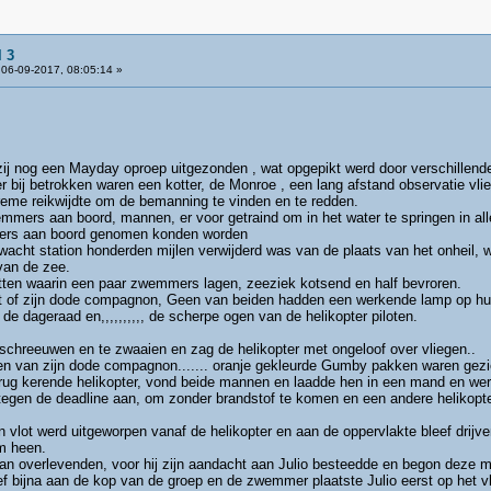
 3
06-09-2017, 08:05:14 »
ij nog een Mayday oproep uitgezonden , wat opgepikt werd door verschillend
er bij betrokken waren een kotter, de Monroe , een lang afstand observatie vli
treme reikwijdte om de bemanning te vinden en te redden.
mmers aan boord, mannen, er voor getraind om in het water te springen in all
pters aan boord genomen konden worden
wacht station honderden mijlen verwijderd was van de plaats van het onheil, 
 van de zee.
otten waarin een paar zwemmers lagen, zeeziek kotsend en half bevroren.
iet of zijn dode compagnon, Geen van beiden hadden een werkende lamp op h
e dageraad en,,,,,,,,,, de scherpe ogen van de helikopter piloten.
 schreeuwen en te zwaaien en zag de helikopter met ongeloof over vliegen..
.. en van zijn dode compagnon....... oranje gekleurde Gumby pakken waren gez
g kerende helikopter, vond beide mannen en laadde hen in een mand en werd
tegen de deadline aan, om zonder brandstof te komen en een andere helikopte
en vlot werd uitgeworpen vanaf de helikopter en aan de oppervlakte bleef dri
em heen.
 overlevenden, voor hij zijn aandacht aan Julio besteedde en begon deze m
reef bijna aan de kop van de groep en de zwemmer plaatste Julio eerst op het 