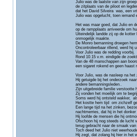
Julio was de laatste van zijn groe
de zitplaats van de piloot en leg
dat het David Silveira was, een v
Julio was opgelucht, toen iemand 
Het was maar goed, dat Julio en de
op de rampplaats arriveerde om hul
Uiteindelijk landde zij op de kotte
onmogelijk maakte.
De Monro bemanning droegen hem o
Oncontroleerbaar rillend, werd hij
Voor Julio was de redding voorbij.
Rond 10.15 v.m. eindigde de zoek
Van de 48 manschappen aan boord, 
een sigaret rokend en geen haast 
Voor Julio, was de nasleep na het z
Hij getuigde bij het onderzoek na
andere bemanningsleden..
Zijn uitgebreide familie verstoott
Zij vonden het moeilijk om te begri
Soms werd hij ontsteld wakker, al
Het kostte hem tijd om zichzelf ge
Een lange tijd na het zinken, bezo
nachtmerries, dat hij in het donker
Hij loofde de mensen die hij ontmo
Ofschoon hij nog steeds de lucht va
terug gebracht naar de smaak van di
Toch deed het Julio niet weerhoude
Hij zegt, dat zolang hij hier in het