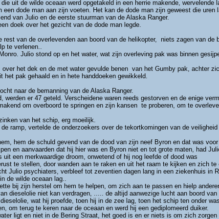
p die uit de wilde oceaan werd opgetakeld in een herrie makende, wervelende 
den een dode man aan zijn voeten. Het kan de dode man zijn geweest die uren 
riend van Julio en de eerste stuurman van de Alaska Ranger.
een doek over het gezicht van de dode man legde.
 rest van de overlevenden aan boord van de helikopter, niets zagen van de bi
p te verlenen..
r Monro. Julio stond op en het water, wat zijn overleving pak was binnen gesijpe
ver het dek en de met water gevulde benen van het Gumby pak, achter zic
 uit het pak gehaald en in hete handdoeken gewikkeld.
tocht naar de bemanning van de Alaska Ranger.
werden er 47 geteld. Verscheidene waren reeds gestorven en de enige vermist
makend om overboord te springen en zijn kansen te proberen, om te overleve
inken van het schip, erg moeilijk.
ar de ramp, vertelde de onderzoekers over de tekortkomingen van de veilighe
e hem, hem de schuld gevend van de dood van zijn neef Byron en dat was voor he
jpen en aanvaarden dat hij hier was en Byron niet en tot grote maten, had Juli
s uit een merkwaardige droom, onwetend of hij nog leefde of dood was
rust te stellen, door wanden aan te raken en uit het raam te kijken en zich te
cht Julio psychiaters, verbleef tot zeventien dagen lang in een ziekenhuis i
 in de wilde oceaan lag..
ette bij zijn herstel om hem te helpen, om zich aan te passen en hielp ander
n dieselolie niet kan verdragen, ..... de altijd aanwezige lucht aan boord van i
eselolie, wat hij proefde, toen hij in de zee lag, toen het schip ten onder wa
n, om terug te keren naar de oceaan en werd hij een gediplomeerd duiker.
 water ligt en niet in de Bering Straat, het goed is en er niets is om zich zorge