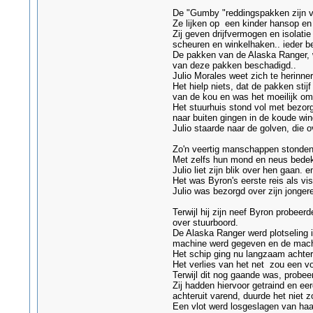
De "Gumby "reddingspakken zijn va
Ze lijken op een kinder hansop en z
Zij geven drijfvermogen en isolati
scheuren en winkelhaken.. ieder be
De pakken van de Alaska Ranger, wa
van deze pakken beschadigd..
Julio Morales weet zich te herinne
Het hielp niets, dat de pakken st
van de kou en was het moeilijk om 
Het stuurhuis stond vol met bezo
naar buiten gingen in de koude win
Julio staarde naar de golven, die
Zo'n veertig manschappen stonden 
Met zelfs hun mond en neus bedekt 
Julio liet zijn blik over hen gaan.
Het was Byron's eerste reis als vi
Julio was bezorgd over zijn jonge
Terwijl hij zijn neef Byron probee
over stuurboord.
De Alaska Ranger werd plotseling i
machine werd gegeven en de machin
Het schip ging nu langzaam achteru
Het verlies van het net zou een v
Terwijl dit nog gaande was, probee
Zij hadden hiervoor getraind en ee
achteruit varend, duurde het niet z
Een vlot werd losgeslagen van haar