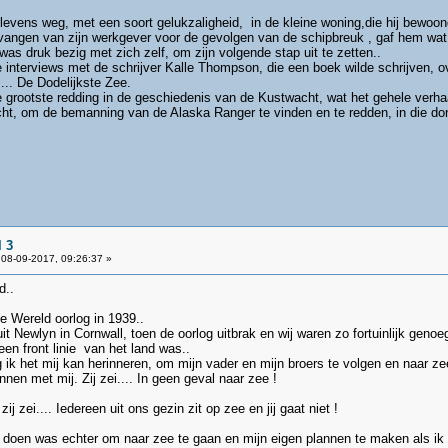
n levens weg, met een soort gelukzaligheid, in de kleine woning,die hij bewoo
angen van zijn werkgever voor de gevolgen van de schipbreuk , gaf hem wat sta
was druk bezig met zich zelf, om zijn volgende stap uit te zetten..
 interviews met de schrijver Kalle Thompson, die een boek wilde schrijven, 
.... De Dodelijkste Zee.
e grootste redding in de geschiedenis van de Kustwacht, wat het gehele verhaa
t, om de bemanning van de Alaska Ranger te vinden en te redden, in die don
 3
08-09-2017, 09:26:37 »
d..
e Wereld oorlog in 1939..
t Newlyn in Cornwall, toen de oorlog uitbrak en wij waren zo fortuinlijk gen
n front linie van het land was..
 ik het mij kan herinneren, om mijn vader en mijn broers te volgen en naar ze
nen met mij. Zij zei.... In geen geval naar zee !
j zei.... Iedereen uit ons gezin zit op zee en jij gaat niet !
 doen was echter om naar zee te gaan en mijn eigen plannen te maken als ik