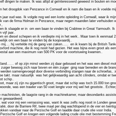
lf dingen te maken. Ik was altijd al geïnteresseerd geweest in bouten en moe
in het droogdok van Penzance in Cornwall en ik nam die baan en ik voelde mij 
ien jaar oud was. Ik volgde nog wel een korte opleiding in Cornwall, waar ik mij
dok van de firma Holman in Penzance, maar negen maanden later verhuisden wi
.,
n ik slaagde er in om een baan te vinden bij Crabtree in Great Yarmouth. Ik 
vijf jaar..
om en diesel schepen en ik verdiepte mij in het werk.. Maar toen ik eenmaal
eilijk om een baan te vinden bij de koopvaardij..
lp mij.... hij vertelde mij de gang van zaken...... en ik kwam bij de British Ta
oxford machine, die ik nog nooit had gezien. Het was bijna even groot als ee
eestal aan een maximum van 500 PK voor de voortstuwing kwamen..
d....... of op zijn minst werden zij daar gebouwd en het was een diesel motor,
 zuiger bewoog zich naar boven en één zuiger ging naar beneden en de brands
 werden samengevoegd door diverse verbinding stangen naar de schroefas, .in
ee takt. maar natuurlijk was het gelijkwaardig aan acht cilinders, omdat er twe
ot schip..
ot, maar zij zijn nu gigantisch groot, maar dat schip was toch 15.000 ton groot,
oonde, was een trawler van 50 voet lengte voor mij wel het grootste.. Echter
e machinisten, de laagste rang in de machinekamer, maar desondanks assisteer
en gewaardeerd.
, wat voor mij een verrassing was, want ik was zelfs nog nooit in Londen gewee
ralië, door de Barriere Rif, twee maal per dag wachtlopend in de vier en twintig
trokken vandaar naar de Perzische Golf en laadde daar crude olie voor India.
 Perzische Golf en kregen een volgende lading crude olie met bestemming Fre