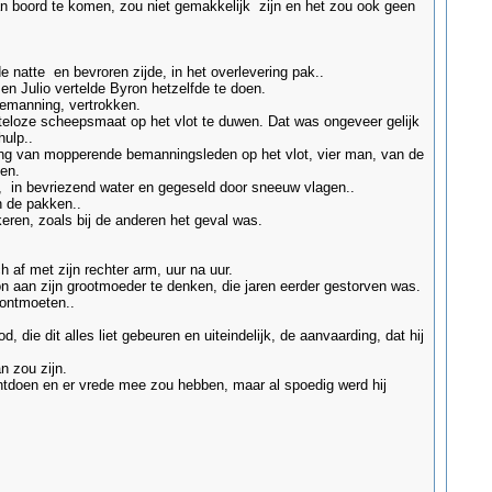
an boord te komen, zou niet gemakkelijk zijn en het zou ook geen
 natte en bevroren zijde, in het overlevering pak..
en Julio vertelde Byron hetzelfde te doen.
bemanning, vertrokken.
steloze scheepsmaat op het vlot te duwen. Dat was ongeveer gelijk
ulp..
ing van mopperende bemanningsleden op het vlot, vier man, van de
en.
k, in bevriezend water en gegeseld door sneeuw vlagen..
n de pakken..
eren, zoals bij de anderen het geval was.
af met zijn rechter arm, uur na uur.
n aan zijn grootmoeder te denken, die jaren eerder gestorven was.
 ontmoeten..
die dit alles liet gebeuren en uiteindelijk, de aanvaarding, dat hij
n zou zijn.
 ontdoen en er vrede mee zou hebben, maar al spoedig werd hij