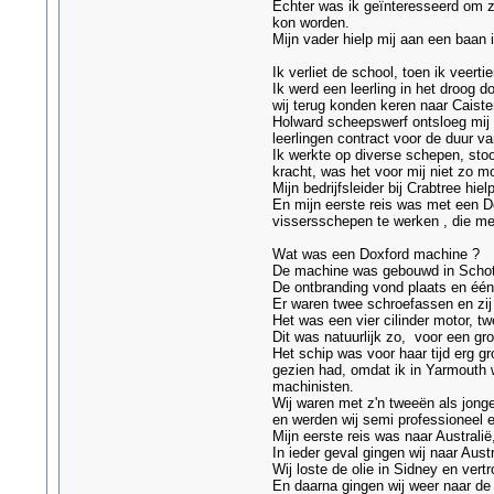
Echter was ik geïnteresseerd om ze
kon worden.
Mijn vader hielp mij aan een baan 
Ik verliet de school, toen ik veert
Ik werd een leerling in het droog 
wij terug konden keren naar Caister
Holward scheepswerf ontsloeg mij e
leerlingen contract voor de duur van 
Ik werkte op diverse schepen, sto
kracht, was het voor mij niet zo mo
Mijn bedrijfsleider bij Crabtree hie
En mijn eerste reis was met een D
vissersschepen te werken , die m
Wat was een Doxford machine ?
De machine was gebouwd in Schotlan
De ontbranding vond plaats en één
Er waren twee schroefassen en zij
Het was een vier cilinder motor, tw
Dit was natuurlijk zo, voor een gro
Het schip was voor haar tijd erg gro
gezien had, omdat ik in Yarmouth w
machinisten.
Wij waren met z'n tweeën als jong
en werden wij semi professioneel 
Mijn eerste reis was naar Australië
In ieder geval gingen wij naar Aust
Wij loste de olie in Sidney en ver
En daarna gingen wij weer naar de