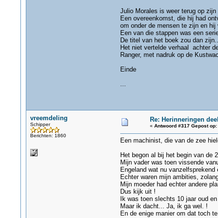
Julio Morales is weer terug op zij
Een overeenkomst, die hij had ontv
om onder de mensen te zijn en hij 
Een van die stappen was een serie
De titel van het boek zou dan zijn.
Het niet vertelde verhaal achter d
Ranger, met nadruk op de Kustwach
Einde
...
vreemdeling
Re: Herinneringen deel
Schipper
«
Antwoord #317 Gepost op:
Berichten: 1860
Een machinist, die van de zee hiel
Het begon al bij het begin van de 2
Mijn vader was toen vissende vanui
Engeland wat nu vanzelfsprekend ee
Echter waren mijn ambities, zolang
Mijn moeder had echter andere plan
Dus kijk uit !
Ik was toen slechts 10 jaar oud en zi
Maar ik dacht... Ja, ik ga wel. !
En de enige manier om dat toch te