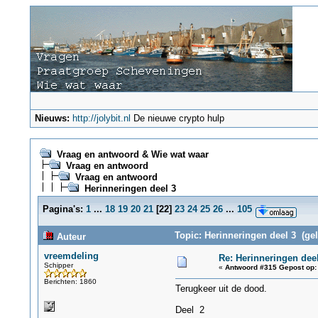
Nieuws:
http://jolybit.nl
De nieuwe crypto hulp
Vraag en antwoord & Wie wat waar
Vraag en antwoord
Vraag en antwoord
Herinneringen deel 3
Pagina's:
1
...
18
19
20
21
[
22
]
23
24
25
26
...
105
Topic: Herinneringen deel 3 (gel
Auteur
vreemdeling
Re: Herinneringen deel
Schipper
«
Antwoord #315 Gepost op:
Berichten: 1860
Terugkeer uit de dood.
Deel 2