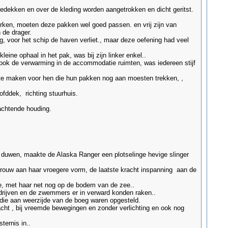
edekken en over de kleding worden aangetrokken en dicht geritst.
erken, moeten deze pakken wel goed passen. en vrij zijn van
 de drager.
g, voor het schip de haven verliet., maar deze oefening had veel
ine ophaal in het pak, was bij zijn linker enkel..
 ook de verwarming in de accommodatie ruimten, was iedereen stijf
te maken voor hen die hun pakken nog aan moesten trekken, ,
fddek, richting stuurhuis.
achtende houding.
st duwen, maakte de Alaska Ranger een plotselinge hevige slinger
 trouw aan haar vroegere vorm, de laatste kracht inspanning aan de
lde, met haar net nog op de bodem van de zee..
 drijven en de zwemmers er in verward konden raken..
 die aan weerzijde van de boeg waren opgesteld.
acht , bij vreemde bewegingen en zonder verlichting en ook nog
ternis in..