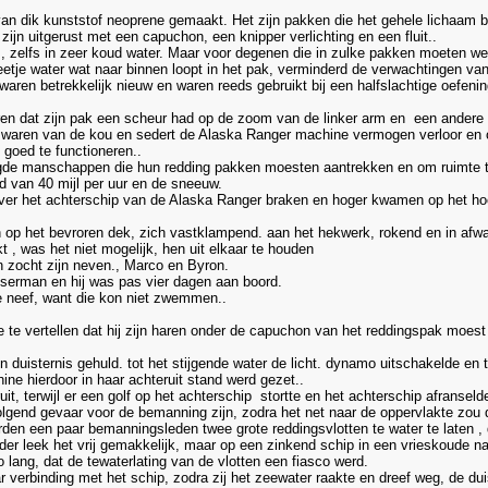
n dik kunststof neoprene gemaakt. Het zijn pakken die het gehele lichaam b
ijn uitgerust met een capuchon, een knipper verlichting en een fluit..
e , zelfs in zeer koud water. Maar voor degenen die in zulke pakken moeten w
etje water wat naar binnen loopt in het pak, verminderd de verwachtingen van
ren betrekkelijk nieuw en waren reeds gebruikt bij een halfslachtige oefenin
ren dat zijn pak een scheur had op de zoom van de linker arm en een andere kle
ijf waren van de kou en sedert de Alaska Ranger machine vermogen verloor en
goed te functioneren..
rgde manschappen die hun redding pakken moesten aantrekken en om ruimte 
d van 40 mijl per uur en de sneeuw.
 over het achterschip van de Alaska Ranger braken en hoger kwamen op het hoo
op het bevroren dek, zich vastklampend. aan het hekwerk, rokend en in afw
, was het niet mogelijk, hen uit elkaar te houden
 en zocht zijn neven., Marco en Byron.
sserman en hij was pas vier dagen aan boord.
re neef, want die kon niet zwemmen..
rde te vertellen dat hij zijn haren onder de capuchon van het reddingspak moe
n duisternis gehuld. tot het stijgende water de licht. dynamo uitschakelde en
e hierdoor in haar achteruit stand werd gezet..
it, terwijl er een golf op het achterschip stortte en het achterschip afranse
olgend gevaar voor de bemanning zijn, zodra het net naar de oppervlakte zou
rden een paar bemanningsleden twee grote reddingsvlotten te water te laten ,
rder leek het vrij gemakkelijk, maar op een zinkend schip in een vrieskoude n
o lang, dat de tewaterlating van de vlotten een fiasco werd.
 verbinding met het schip, zodra zij het zeewater raakte en dreef weg, de duis