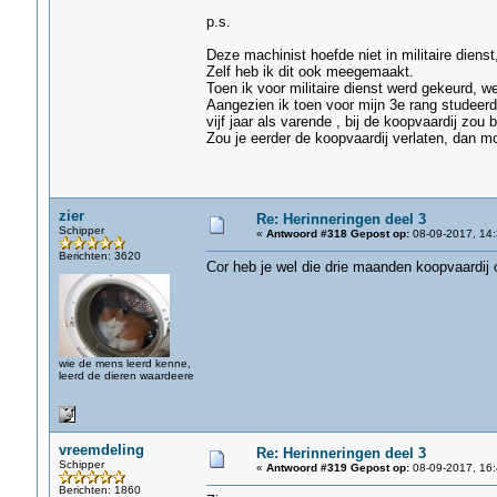
p.s.
Deze machinist hoefde niet in militaire diens
Zelf heb ik dit ook meegemaakt.
Toen ik voor militaire dienst werd gekeurd, w
Aangezien ik toen voor mijn 3e rang studeerde 
vijf jaar als varende , bij de koopvaardij zou 
Zou je eerder de koopvaardij verlaten, dan moes
zier
Re: Herinneringen deel 3
Schipper
«
Antwoord #318 Gepost op:
08-09-2017, 14:
Berichten: 3620
Cor heb je wel die drie maanden koopvaardij 
wie de mens leerd kenne,
leerd de dieren waardeere
vreemdeling
Re: Herinneringen deel 3
Schipper
«
Antwoord #319 Gepost op:
08-09-2017, 16:
Berichten: 1860