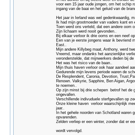
voor een 15 jaar oude jongen, om het schip ro
ingang van de baai en het geluid van de bran
Het jaar in Ierland was wel gedenkwaardig, m
Ik had mijn grootmoeder van vaders kant en 
Toen werd ons verteld, dat een andere oom o
Zijn lichaam werd nooit gevonden..
Bij elkaar verloor ik drie ooms en een neef op
Een van je eerste jongens waar ik bevriend m
East..
Mijn andere Killybeg maat, Anthony, werd twee
Vreemd, maar ondanks het aanzienlijke verlie
veronderstelde, dat mijnwerkers deden bij de
Het was het risico van de baan..
Mijn thuis haven verloor ook haar aandeel aa
Gedurende mijn levens periode waren de sche
De Resplendent, Caronia, Devotion, Trust,Pal
Renown. Valkyrie, Sapphire, Ben Aigan, Argos
te noemen..
Op zijn minst bij drie schepen betrof het de
ongevallen.
Verschillende indivuduele sterfgevallen op ze
Onze kleine haven verloor waarschijnlijk m
jaar..
In het gehele noorden van Schotland waren ge
opvarenden.
Zelden verliep er een winter, zonder dat er ee
wordt vervolgd.