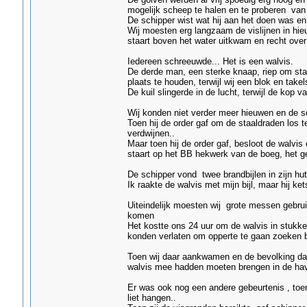
mogelijk scheep te halen en te proberen va
De schipper wist wat hij aan het doen was e
Wij moesten erg langzaam de vislijnen in hie
staart boven het water uitkwam en recht over 
Iedereen schreeuwde... Het is een walvis.
De derde man, een sterke knaap, riep om staa
plaats te houden, terwijl wij een blok en take
De kuil slingerde in de lucht, terwijl de kop
Wij konden niet verder meer hieuwen en de sc
Toen hij de order gaf om de staaldraden los te
verdwijnen..
Maar toen hij de order gaf, besloot de walvi
staart op het BB hekwerk van de boeg, het g
De schipper vond twee brandbijlen in zijn hu
Ik raakte de walvis met mijn bijl, maar hij ket
Uiteindelijk moesten wij grote messen gebru
komen
Het kostte ons 24 uur om de walvis in stukken 
konden verlaten om opperte te gaan zoeken bi
Toen wij daar aankwamen en de bevolking daar
walvis mee hadden moeten brengen in de have
Er was ook nog een andere gebeurtenis , toen
liet hangen..