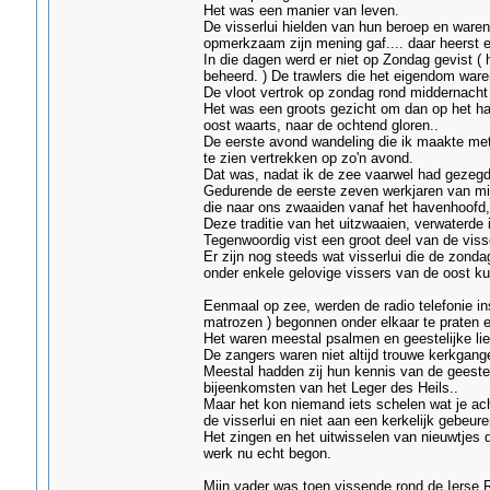
Het was een manier van leven.
De visserlui hielden van hun beroep en ware
opmerkzaam zijn mening gaf.... daar heerst 
In die dagen werd er niet op Zondag gevist ( h
beheerd. ) De trawlers die het eigendom ware
De vloot vertrok op zondag rond middernacht
Het was een groots gezicht om dan op het hav
oost waarts, naar de ochtend gloren..
De eerste avond wandeling die ik maakte met 
te zien vertrekken op zo'n avond.
Dat was, nadat ik de zee vaarwel had gezegd
Gedurende de eerste zeven werkjaren van mi
die naar ons zwaaiden vanaf het havenhoofd, 
Deze traditie van het uitzwaaien, verwaterde i
Tegenwoordig vist een groot deel van de vis
Er zijn nog steeds wat visserlui die de zond
onder enkele gelovige vissers van de oost ku
Eenmaal op zee, werden de radio telefonie in
matrozen ) begonnen onder elkaar te praten e
Het waren meestal psalmen en geestelijke lied
De zangers waren niet altijd trouwe kerkgang
Meestal hadden zij hun kennis van de geeste
bijeenkomsten van het Leger des Heils..
Maar het kon niemand iets schelen wat je ach
de visserlui en niet aan een kerkelijk gebeure
Het zingen en het uitwisselen van nieuwtjes 
werk nu echt begon.
Mijn vader was toen vissende rond de Ierse R