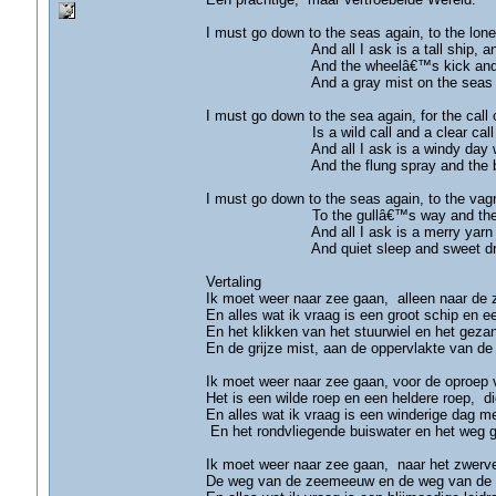
I must go down to the seas again, to the lone
And all I ask is a tall ship, and a s
And the wheelâ€™s kick and the wind
And a gray mist on the seas face, 
I must go down to the sea again, for the call o
Is a wild call and a clear call that
And all I ask is a windy day with th
And the flung spray and the blown s
I must go down to the seas again, to the vagr
To the gullâ€™s way and the whaleâ€
And all I ask is a merry yarn from a
And quiet sleep and sweet dream wh
Vertaling
Ik moet weer naar zee gaan, alleen naar de 
En alles wat ik vraag is een groot schip en e
En het klikken van het stuurwiel en het geza
En de grijze mist, aan de oppervlakte van de
Ik moet weer naar zee gaan, voor de oproep 
Het is een wilde roep en een heldere roep, di
En alles wat ik vraag is een winderige dag m
En het rondvliegende buiswater en het weg 
Ik moet weer naar zee gaan, naar het zwerve
De weg van de zeemeeuw en de weg van de wa