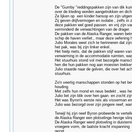
De "Gumby "reddingspakken zijn van dik kun
over de kleding worden aangetrokken en dicht 
Ze lijken op een kinder hansop en zijn uitger
Zij geven drijfvermogen en isolatie , zelfs 
deze pakken wel goed passen. en vrij zijn van
verminderd de verwachtingen van de drager.
De pakken van de Alaska Ranger, waren betrek
schip de haven verliet., maar deze oefening
Julio Morales weet zich te herinneren dat zi
het pak, was bij zijn linker enkel..
Het hielp niets, dat de pakken stijf waren v
verwarming in de accommodatie ruimten, was i
Het stuurhuis stond vol met bezorgde mansc
hen die hun pakken nog aan moesten trekken, 
Julio staarde naar de golven, die over het 
stuurhuis.
Zo'n veertig manschappen stonden op het be
houding.
Met zelfs hun mond en neus bedekt , was het 
Julio liet zijn blik over hen gaan. en zocht z
Het was Byron's eerste reis als visserman en
Julio was bezorgd over zijn jongere neef, wa
Terwijl hij zijn neef Byron probeerde te vert
de Alaska Ranger een plotselinge hevige slin
De Alaska Ranger werd plotseling in duisterni
vroegere vorm, de laatste kracht inspanning
gezet..