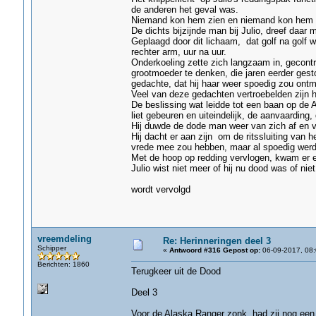
de anderen het geval was.
Niemand kon hem zien en niemand kon hem 
De dichts bijzijnde man bij Julio, dreef daar
Geplaagd door dit lichaam, dat golf na golf
rechter arm, uur na uur.
Onderkoeling zette zich langzaam in, gecontr
grootmoeder te denken, die jaren eerder gesto
gedachte, dat hij haar weer spoedig zou ontm
Veel van deze gedachten vertroebelden zijn h
De beslissing wat leidde tot een baan op de A
liet gebeuren en uiteindelijk, de aanvaarding, 
Hij duwde de dode man weer van zich af en vro
Hij dacht er aan zijn om de ritssluiting van 
vrede mee zou hebben, maar al spoedig werd h
Met de hoop op redding vervlogen, kwam er 
Julio wist niet meer of hij nu dood was of niet
wordt vervolgd
vreemdeling
Re: Herinneringen deel 3
Schipper
«
Antwoord #316 Gepost op:
06-09-2017, 08:
Berichten: 1860
Terugkeer uit de Dood
Deel 3
Voor de Alaska Ranger zonk, had zij nog een