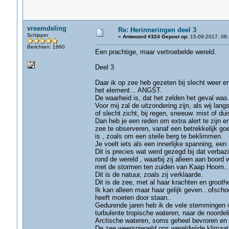
vreemdeling
Re: Herinneringen deel 3
Schipper
«
Antwoord #324 Gepost op:
15-09-2017, 08:
Berichten: 1860
Een prachtige, maar vertroebelde wereld.
Deel 3
Daar ik op zee heb gezeten bij slecht weer e
het element... ANGST.
De waarheid is, dat het zelden het geval was
Voor mij zal de uitzondering zijn, als wij lan
of slecht zicht, bij regen, sneeuw. mist of duis
Dan heb je een reden om extra alert te zijn e
zee te observeren, vanaf een betrekkelijk goe
is , zoals om een steile berg te beklimmen.
Je voelt iets als een innerlijke spanning, een
Dit is precies wat werd gezegd bij dat verb
rond de wereld , waarbij zij alleen aan boord
met de stormen ten zuiden van Kaap Hoorn..
Dit is de natuur, zoals zij verklaarde.
Dit is de zee, met al haar krachten en groothe
Ik kan alleen maar haar gelijk geven.. ofsch
heeft moeten door staan..
Gedurende jaren heb ik de vele stemmingen
turbulente tropische wateren, naar de noordel
Arctische wateren, soms geheel bevroren en 
De zee weerspiegeld ons wereldwijde klimaat