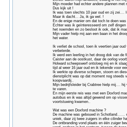
Mijn moeder had echter andere plannen met mij
Dus kijk uit !
Ik was toen slechts 10 jaar oud en zij zei.... I
Maar ik dacht... Ja, ik ga wel. !
En de enige manier om dat toch te doen was 
Echter was ik geïnteresseerd om zelf dingen 
het noemden en zo besloot ik ook, dat ik ma
Mijn vader hielp mij aan een baan in het dro
het water.
Ik verliet de school, toen ik veertien jaar ou
verbeterde.
Ik werd een leerling in het droog dok van d
Caister aan de oostkust, daar de oorlog voorb
Holward scheepswerf ontsloeg mij en ik slaag
tijd al weer 16 jaar oud en ik tekende voor een
Ik werkte op diverse schepen, stoom en diese
dienstplicht was op dat moment nog steeds va
koopvaardij..
Mijn bedrijfsleider bij Crabtree hielp mij.... 
te varen.
En mijn eerste reis was met een Doxford mach
autobus en ik was altijd gewend om op viss
voortstuwing kwamen..
Wat was een Doxford machine ?
De machine was gebouwd in Schotland....... o
uniek, daar zij twee zuigers in elke cilinder h
De ontbranding vond plaats en één zuiger be