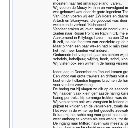
moesten naar het smaragd eiland varen..
Wij voeren de Moray Firth in en vervolgend in
wat gebouwd was door de grote ingenieur Tho
Van Oban voeren wij een ZW koers en daarna
Artach en Skerryvore, die gebouwd was door
welbekende verhaal "Kidnapped ".
Vandaar staken wij over naar de noord kust v
zuiden naar Rosan Point en Rathlin O'Birne e
Aankomend in Killybegs haven , na een 12 uu
ik zelf, na alle facetten van zeeziekte op de 
Maar binnen een paar weken had ik mijn zee
het niet meer konden verhinderen.
Gedurende het volgende jaar bezochten wij de
schelvis, kabeljauw, wijting, heek, schol, kn
Wij visten ook een winter in de haring visseri
Ieder jaar, in December en Januari komen grot
Een vloot van grote trawlers en drifters vist 
kust en de Hollandse loggers brachten de har
voor verdere verwerking.
De haring zat bij vlagen zo dik op de zeebod
Wij naaiden vaak klein gemaasde haring kuil
haring per trek.. Bij sommige trekken was de
Wij verkochten ook wat vangsten in Ierland 
prijzen te krijgen van de verwerkers, zoals de
Het weer in de winter op het gedeelte zeewat
Ik kan mij het schip nog voor geest halen al
weer omhoog te komen als een walvis, tot de
De ingang naar Milford haven was meestal gev
In het donker en bij slecht weer en zonder de