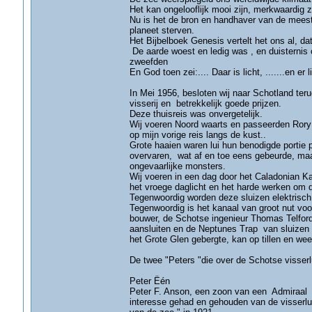
Het kan ongelooflijk mooi zijn, merkwaardig 
Nu is het de bron en handhaver van de meest
planeet sterven.
Het Bijbelboek Genesis vertelt het ons al, dat
De aarde woest en ledig was , en duisternis
zweefden
En God toen zei:.... Daar is licht, .......en er l
In Mei 1956, besloten wij naar Schotland teru
visserij en betrekkelijk goede prijzen.
Deze thuisreis was onvergetelijk.
Wij voeren Noord waarts en passeerden Rory 
op mijn vorige reis langs de kust..
Grote haaien waren lui hun benodigde portie p
overvaren, wat af en toe eens gebeurde, maa
ongevaarlijke monsters.
Wij voeren in een dag door het Caladonian Ka
het vroege daglicht en het harde werken om de
Tegenwoordig worden deze sluizen elektrisch
Tegenwoordig is het kanaal van groot nut vo
bouwer, de Schotse ingenieur Thomas Telford
aansluiten en de Neptunes Trap van sluizen 
het Grote Glen gebergte, kan op tillen en wee
De twee "Peters "die over de Schotse visserl
Peter Ëén
Peter F. Anson, een zoon van een Admiraal ui
interesse gehad en gehouden van de visserlu