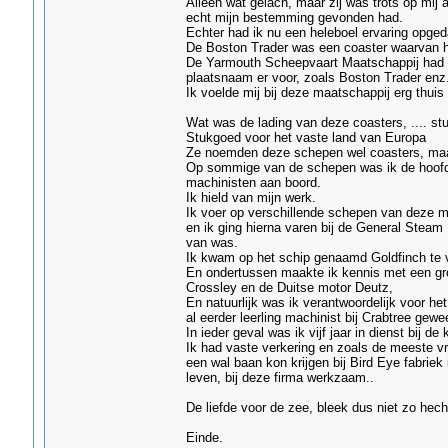
Alleen wat gelach, maar zij was trots op mij a
echt mijn bestemming gevonden had.
Echter had ik nu een heleboel ervaring opge
De Boston Trader was een coaster waarvan h
De Yarmouth Scheepvaart Maatschappij had 
plaatsnaam er voor, zoals Boston Trader enz.
Ik voelde mij bij deze maatschappij erg thuis 
Wat was de lading van deze coasters, .... st
Stukgoed voor het vaste land van Europa
Ze noemden deze schepen wel coasters, maar 
Op sommige van de schepen was ik de hoofd
machinisten aan boord.
Ik hield van mijn werk.
Ik voer op verschillende schepen van deze m
en ik ging hierna varen bij de General Ste
van was.
Ik kwam op het schip genaamd Goldfinch te v
En ondertussen maakte ik kennis met een gro
Crossley en de Duitse motor Deutz,
En natuurlijk was ik verantwoordelijk voor he
al eerder leerling machinist bij Crabtree gew
In ieder geval was ik vijf jaar in dienst bij d
Ik had vaste verkering en zoals de meeste vrou
een wal baan kon krijgen bij Bird Eye fabrie
leven, bij deze firma werkzaam..
De liefde voor de zee, bleek dus niet zo hecht
Einde.