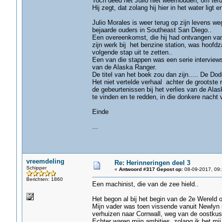
Toch deed het Julio niet weerhouden, om teru
Hij zegt, dat zolang hij hier in het water ligt
Julio Morales is weer terug op zijn levens we
bejaarde ouders in Southeast San Diego..
Een overeenkomst, die hij had ontvangen van 
zijn werk bij het benzine station, was hoofdz
volgende stap uit te zetten..
Een van die stappen was een serie interviews
van de Alaska Ranger.
De titel van het boek zou dan zijn..... De Dod
Het niet vertelde verhaal achter de grootste 
de gebeurtenissen bij het verlies van de A
te vinden en te redden, in die donkere nacht 
Einde
...
vreemdeling
Re: Herinneringen deel 3
Schipper
«
Antwoord #317 Gepost op:
08-09-2017, 09:
Berichten: 1860
Een machinist, die van de zee hield..
Het begon al bij het begin van de 2e Wereld o
Mijn vader was toen vissende vanuit Newlyn in
verhuizen naar Cornwall, weg van de oostkust
Echter waren mijn ambities, zolang ik het mij