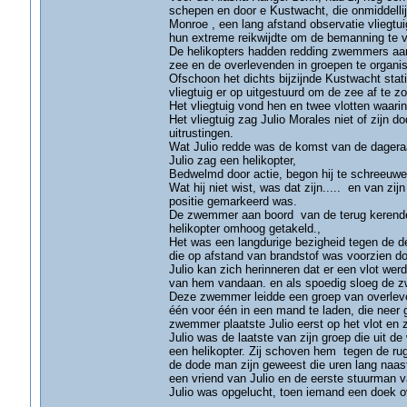
schepen en door e Kustwacht, die onmiddellijk
Monroe , een lang afstand observatie vliegtui
hun extreme reikwijdte om de bemanning te v
De helikopters hadden redding zwemmers aan b
zee en de overlevenden in groepen te organi
Ofschoon het dichts bijzijnde Kustwacht stat
vliegtuig er op uitgestuurd om de zee af te z
Het vliegtuig vond hen en twee vlotten waar
Het vliegtuig zag Julio Morales niet of zi
uitrustingen.
Wat Julio redde was de komst van de dageraad 
Julio zag een helikopter,
Bedwelmd door actie, begon hij te schreeuwen
Wat hij niet wist, was dat zijn..... en van 
positie gemarkeerd was.
De zwemmer aan boord van de terug kerende 
helikopter omhoog getakeld.,
Het was een langdurige bezigheid tegen de d
die op afstand van brandstof was voorzien d
Julio kan zich herinneren dat er een vlot werd
van hem vandaan. en als spoedig sloeg de z
Deze zwemmer leidde een groep van overleve
één voor één in een mand te laden, die neer g
zwemmer plaatste Julio eerst op het vlot en
Julio was de laatste van zijn groep die uit d
een helikopter. Zij schoven hem tegen de rug
de dode man zijn geweest die uren lang naast
een vriend van Julio en de eerste stuurman 
Julio was opgelucht, toen iemand een doek o