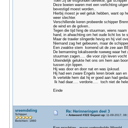
Toen zij de visgronden bereikte, gaf schippe
Deze boeien waren met een verlichting uitgeru
bevestigd moest worden..
Hierbij moest je wel geluk hebben, want op h
weer slechter.
Verschillende keren probeerde schipper Brenn
de wind en de golven..
Tegen die tijd hing de stuurman, wiens naam
hand, in afwachting om het oude licht los te s
Maar de trawler slingerde hevig en hij viel ov
Niemand zag het gebeuren, maar de schipper 
Een zwakke stem komend uit de zee aan BB
De bemanning lokaliseerde ruwweg waar het ge
stuurman zagen..... die voor zijn leven vocht
Uiteindelijk gelukte het ons om hem aan boord
tussen zijn lippen.
Hij was door en door nat en was ijskoud.
Hij had een zware Engels leren broek aan en 
Ik vertelde hem dat hij er goed aan had ged
Ik had daar..... verdorie..... toch niet de he
Einde
vreemdeling
Re: Herinneringen deel 3
Schipper
«
Antwoord #322 Gepost op:
11-09-2017, 08:
Berichten: 1860
Een prachtige, maar vertroebelde Wereld.