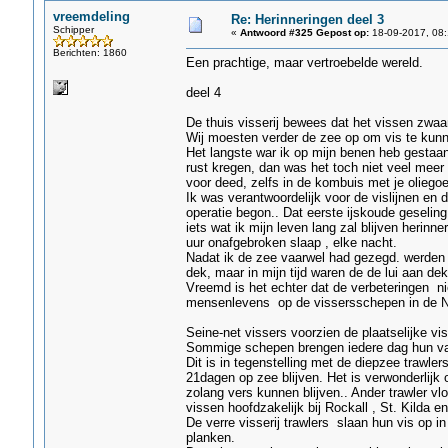
vreemdeling
Re: Herinneringen deel 3
Schipper
«
Antwoord #325 Gepost op:
18-09-2017, 08:
Berichten: 1860
Een prachtige, maar vertroebelde wereld.
deel 4
De thuis visserij bewees dat het vissen zwaar
Wij moesten verder de zee op om vis te kunn
Het langste war ik op mijn benen heb gestaa
rust kregen, dan was het toch niet veel meer 
voor deed, zelfs in de kombuis met je oliegoe
Ik was verantwoordelijk voor de vislijnen en
operatie begon.. Dat eerste ijskoude geselin
iets wat ik mijn leven lang zal blijven herin
uur onafgebroken slaap , elke nacht.
Nadat ik de zee vaarwel had gezegd. werden
dek, maar in mijn tijd waren de de lui aan de
Vreemd is het echter dat de verbeteringen ni
mensenlevens op de vissersschepen in de 
Seine-net vissers voorzien de plaatselijke v
Sommige schepen brengen iedere dag hun va
Dit is in tegenstelling met de diepzee trawler
21dagen op zee blijven. Het is verwonderlijk
zolang vers kunnen blijven.. Ander trawler vl
vissen hoofdzakelijk bij Rockall , St. Kilda 
De verre visserij trawlers slaan hun vis op in
planken.