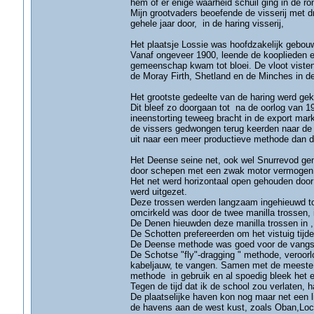
hem of er enige waarheid schuil ging in de ro
Mijn grootvaders beoefende de visserij met d
gehele jaar door, in de haring visserij,
Het plaatsje Lossie was hoofdzakelijk gebouwd
Vanaf ongeveer 1900, leende de kooplieden en
gemeenschap kwam tot bloei. De vloot visten b
de Moray Firth, Shetland en de Minches in de
Het grootste gedeelte van de haring werd gek
Dit bleef zo doorgaan tot na de oorlog van 
ineenstorting teweeg bracht in de export mark
de vissers gedwongen terug keerden naar de vi
uit naar een meer productieve methode dan de
Het Deense seine net, ook wel Snurrevod ge
door schepen met een zwak motor vermogen
Het net werd horizontaal open gehouden door e
werd uitgezet.
Deze trossen werden langzaam ingehieuwd tot 
omcirkeld was door de twee manilla trossen, 
De Denen hieuwden deze manilla trossen in , t
De Schotten prefereerden om het vistuig tijd
De Deense methode was goed voor de vangst 
De Schotse "fly"-dragging " methode, veroor
kabeljauw, te vangen. Samen met de meeste 
methode in gebruik en al spoedig bleek het een
Tegen de tijd dat ik de school zou verlaten, 
De plaatselijke haven kon nog maar net een l
de havens aan de west kust, zoals Oban,Loch