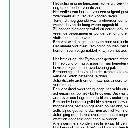
Het schip ging nu langzaam achteruit, terwijl
nog op de bodem van de zee..
Het verlies van het net zou een volgend geva
zwemmers er in verward konden raken..
Terwijl dit nog gaande was, probeerden een p
weerzijde van de boeg waren opgesteld.
Zij hadden hiervoor getraind en eerder leek h
vreemde bewegingen en zonder verlichting en 
vlotten een fiasco werd.
Een vlot werd losgeslagen van haar verbinding
Het andere vlot bleef verbinding houden met 
komen, zou niet gemakkelijk zijn en het zou 
Het leek er op, dat Byron vast gevroren ston
Hij riep Julio om hulp, maar hij was beneden
bevroren zijde, in het overlevering pak..
Bemanningsleden volgden de trossen die over 
vertelde Byron hetzelfde te doen.
Julio draaide zich om om naar iets anders te
vertrokken.
Een vlot dreef weer terug langs het schip en
scheepsmaat op het vlot te duwen. Dat was o
arm, over een hoge muur te tillen, zonder eni
Een ander bemanningslid hielp hem de bewust
mopperende bemanningsleden op het vlot, vi
zelfs bij de gedachte dat men ze niet kon zie
Julio ging met de rest overboord en zo begon
water en gegeseld door sneeuw vlagen..
Alle zwemmers konden niet bij elkaar blijven,
Het knipperlicht op Julio's reddingspak funct