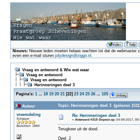
Nieuws:
Nieuwe leden moeten helaas wachten tot dat de webmaster ze a
even een e-mail sturen
jolydesign@ziggo.nl
.
Vraag en antwoord & Wie wat waar
Vraag en antwoord
Vraag en antwoord
Herinneringen deel 3
Pagina's:
1
...
18
19
20
21
[
22
]
23
24
25
26
...
105
Topic: Herinneringen deel 3 (gelezen 1511
Auteur
vreemdeling
Re: Herinneringen deel 3
Schipper
«
Antwoord #315 Gepost op:
04-09-2017, 09:
Berichten: 1860
Terugkeer uit de dood.
Deel 2