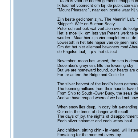
".faam is voor de boeren gemeenschappen in 
Ik had het voorrecht om bij de publicatie van 
"Mount Pleasant ", naar een locatie waar hij v
Zijn beste gedichten zijn.. The Mennin' Laft
Skipper's Wife en Buchan Beaty.
Peter schreef ook wat verhalen over de leefge
Het is moeilijk om iets van Peter's werk te s
worden.. Maar hier zijn vier coupletten uit d
Lowestoft in het late najaar van de jaren rond
Om dat het niet allemaal bewoners rond Aberde
de Engelse taal, i.p.v. het dialect.
November moon has waned; the sea is drear
December's greyness fills the lowering sky;
But we are homeward bound, our hearts are 
For far astern the Ridge and Cocle lie.
The silver harvest of the knoll's been gathere
The teeming millions from their haunts have 
From Ship to South -Ower Buoy, the sea's de
And we have reaped whereof we had not sow
When snow lies deep, in cosy loft a-mending
Our nets the times of danger we'll recall.
The days of joy, the nights of disappointment
Each silver shimmer and each weary haul.
And children. sitting chin - in -hand. will listen
Forsaking for the moment every toy.