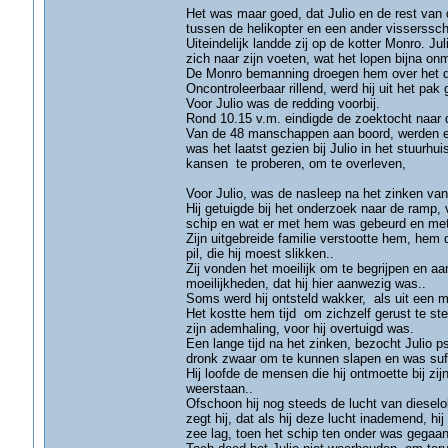
Het was maar goed, dat Julio en de rest van 
tussen de helikopter en een ander vissersschi
Uiteindelijk landde zij op de kotter Monro. Ju
zich naar zijn voeten, wat het lopen bijna on
De Monro bemanning droegen hem over het d
Oncontroleerbaar rillend, werd hij uit het pa
Voor Julio was de redding voorbij.
Rond 10.15 v.m. eindigde de zoektocht naar
Van de 48 manschappen aan boord, werden er
was het laatst gezien bij Julio in het stuurh
kansen te proberen, om te overleven,
Voor Julio, was de nasleep na het zinken van 
Hij getuigde bij het onderzoek naar de ramp,
schip en wat er met hem was gebeurd en me
Zijn uitgebreide familie verstootte hem, hem
pil, die hij moest slikken..
Zij vonden het moeilijk om te begrijpen en aa
moeilijkheden, dat hij hier aanwezig was..
Soms werd hij ontsteld wakker, als uit een 
Het kostte hem tijd om zichzelf gerust te ste
zijn ademhaling, voor hij overtuigd was.
Een lange tijd na het zinken, bezocht Julio p
dronk zwaar om te kunnen slapen en was suf v
Hij loofde de mensen die hij ontmoette bij z
weerstaan..
Ofschoon hij nog steeds de lucht van dieseloli
zegt hij, dat als hij deze lucht inademend, hi
zee lag, toen het schip ten onder was gegaan