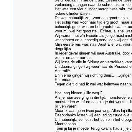
werd gedaan in het centrum, tussen de twee
verbinding stangen naar de schroefas, .in de
Het was een vier cilinder motor, twee takt. ma
iedere cilinder waren..
Dit was natuurlijk zo, voor een groot schip..
Het schip was voor haar tijd erg groot, maar z
behoorlijk groot was en het grootste wat ik 
voor mij wel het grootste.. Echter, al snel w
Wij waren met z'n tweeën als jonge machinis
wachtlopen en al spoedig vervulden wij ons d
Mijn eerste reis was naar Australië, wat voor
dergelijks..
In ieder geval gingen wij naar Australië, door
wacht en acht uur af.
Wij loste de olie in Sidney en vertrokken van
En daarna gingen wij weer naar de Perzische
Australië.
En hierna gingen wij richting thuis.......gin
Rotterdam.
Tegen die tijd had ik wel wat heimwee naar h
Hoe lang bleven jullie weg ?
Als je naar zee ging in die tijd, monsterde je
monsterden wij af en dan als je dat wenste, k
blijven varen.
Maar ik was geen twee jaar weg. Alles bij el
Desondanks losten wij een lading crude olie 
En natuurlijk, verliet ik het schip in het dr
Maatschappij..
Toen jij bij je moeder terug kwam, had zij je 