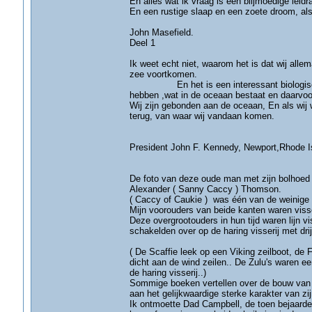
En alles wat ik vraag is een blijmoedige lei
En een rustige slaap en een zoete droom, als 
John Masefield.
Deel 1
Ik weet echt niet, waarom het is dat wij allem
zee v
En het is een interessant biologisch feit
hebben ,wat in de oceaan bestaat en daarvoor
Wij zijn gebonden aan de oceaan, En als wij 
terug, van w
President John F. Kennedy, Newport,Rhode I
De foto van deze oude man met zijn bolhoed en 
Alexander ( Sanny Caccy ) Thomson.
( Caccy of Caukie ) was één van de weinige
Mijn voorouders van beide kanten waren visse
Deze overgrootouders in hun tijd waren lijn v
schakelden over op de haring vis
( De Scaffie leek op een Viking zeilboot, de 
dicht aan de wind zeilen.. De Zulu's waren e
de haring visserij..)
Sommige boeken vertellen over de bouw van 
aan het gelijkwaardige sterke karakter van zi
Ik ontmoette Dad Campbell, de toen bejaarde