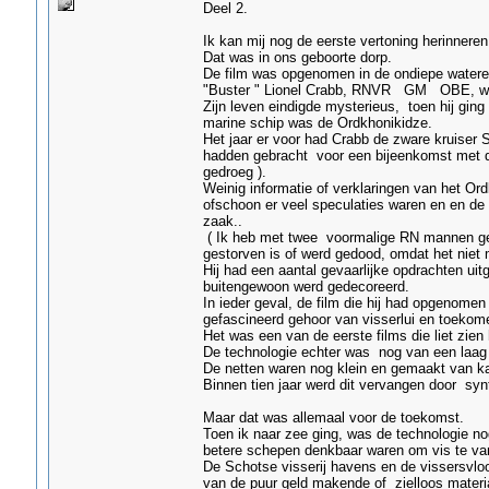
Deel 2.
Ik kan mij nog de eerste vertoning herinneren
Dat was in ons geboorte dorp.
De film was opgenomen in de ondiepe water
"Buster " Lionel Crabb, RNVR GM OBE, wiens
Zijn leven eindigde mysterieus, toen hij gi
marine schip was de Ordkhonikidze.
Het jaar er voor had Crabb de zware kruiser 
hadden gebracht voor een bijeenkomst met d
gedroeg ).
Weinig informatie of verklaringen van het Ord
ofschoon er veel speculaties waren en en de E
zaak..
( Ik heb met twee voormalige RN mannen ges
gestorven is of werd gedood, omdat het niet 
Hij had een aantal gevaarlijke opdrachten ui
buitengewoon werd gedecoreerd.
In ieder geval, de film die hij had opgenomen
gefascineerd gehoor van visserlui en toekome
Het was een van de eerste films die liet zie
De technologie echter was nog van een laag 
De netten waren nog klein en gemaakt van k
Binnen tien jaar werd dit vervangen door syn
Maar dat was allemaal voor de toekomst.
Toen ik naar zee ging, was de technologie nog
betere schepen denkbaar waren om vis te va
De Schotse visserij havens en de vissersvlo
van de puur geld makende of zielloos materi