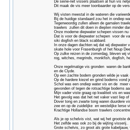
De seine-net vissers plaatsen al hun vis netj
Dit maak de vis meer toonbaarder op de vers
Wij visten meestal in de wateren die varieer
Bij de huidige standaard zou het in ondiep wat
Tegenwoordig zullen alleen de garnalen trawl
trawlers zullen dit doen in diepten minder d
Onze moderne diepwater schepen vissen nu 
Dat is voor de diepwater schepen voor de vangs
siki dogfish en black scabbard.
In onze dagen dachten wij dat wij diepwater 
skate hole voor Frasenburgh of het Noup Dee
Op zulke reizen in de zomerdag, bleven wij 
rog, witches, megrinds, monkfish, dogfish, hei
Onze regelmatige vis gronden waren de bank
en de Clyde.
Op een zachte bodem gronden wilde je vaak ee
Op de hardere kiezel en grind bodems vond j
Schol was een ondiep water vis en de meer d
gevonden of tegen de rotsachtige bodems aa
Mijn vader viste graag op kwaliteit vis en was
Het gevolg was dat het net vaker vast liep 
Dover tong en zwarte tong waren duurdere vi
zee en op de zuidelijke en westelijke Ierse v
Krachtige Hollandse boom trawlers concentree
Als je op schelvis vist, wat wij het grootste d
Het zelfde was ook zo bij de wijting visserij..
Grote schelvis, zo groot als grote kabeljau