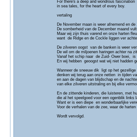
For there's a deep and wondrous fascination
in sea tales, for the heart of every boy.
vertaling
De November maan is weer afnemend en de z
De somberheid van de December maand vult 
Maar wij zijn thuis varend en onze harten fle
want de Ridge en de Cockle liggen ver achte
De zilveren oogst van de banken is weer ve
De wil om de miljoenen haringen achter na zit
Vanaf het schip naar de Zuid- Ower boei, is 
En wij hebben geoogst wat wij niet hadden g
Wanneer de sneeuw dik ligt op het gezellige
denken wij terug aan onze netten in tijden v
en aan de dagen van blijdschap en de nachten 
van elke zilveren uitstraling en bij elke vermo
En de zittende kinderen, die luisteren, met h
die al het speelgoed voor een ogenblik links l
Want er is een diepe en wonderbaarlijke ver
Voor de verhalen van de zee, waar de harten 
Wordt vervolgd.