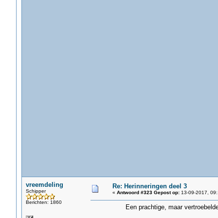
vreemdeling
Re: Herinneringen deel 3
Schipper
«
Antwoord #323 Gepost op:
13-09-2017, 09:
Berichten: 1860
Een prachtige, maar vertroebelde 