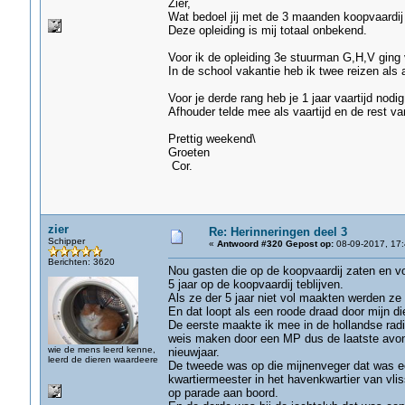
Zier,
Wat bedoel jij met de 3 maanden koopvaardij 
Deze opleiding is mij totaal onbekend.
Voor ik de opleiding 3e stuurman G,H,V ging 
In de school vakantie heb ik twee reizen als
Voor je derde rang heb je 1 jaar vaartijd nodig
Afhouder telde mee als vaartijd en de rest va
Prettig weekend\
Groeten
Cor.
zier
Re: Herinneringen deel 3
Schipper
«
Antwoord #320 Gepost op:
08-09-2017, 17:
Berichten: 3620
Nou gasten die op de koopvaardij zaten en 
5 jaar op de koopvaardij teblijven.
Als ze der 5 jaar niet vol maakten werden z
En dat loopt als een roode draad door mijn di
De eerste maakte ik mee in de hollandse radin
weis maken door een MP dus de laatste avond
wie de mens leerd kenne,
nieuwjaar.
leerd de dieren waardeere
De tweede was op die mijnenveger dat was ee
kwartiermeester in het havenkwartier van vliss
op parade aan boord.