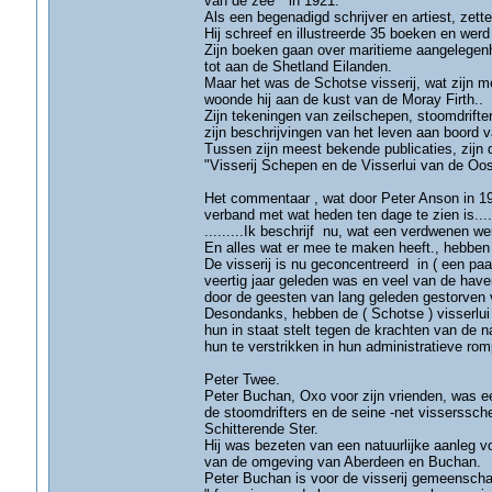
van de zee " in 1921.
Als een begenadigd schrijver en artiest, zett
Hij schreef en illustreerde 35 boeken en werd
Zijn boeken gaan over maritieme aangelegenh
tot aan de Shetland Eilanden.
Maar het was de Schotse visserij, wat zijn 
woonde hij aan de kust van de Moray Firth..
Zijn tekeningen van zeilschepen, stoomdrifte
zijn beschrijvingen van het leven aan boord
Tussen zijn meest bekende publicaties, zijn 
"Visserij Schepen en de Visserlui van de Oo
Het commentaar , wat door Peter Anson in 197
verband met wat heden ten dage te zien is......
.........Ik beschrijf nu, wat een verdwenen we
En alles wat er mee te maken heeft., hebben
De visserij is nu geconcentreerd in ( een paa
veertig jaar geleden was en veel van de have
door de geesten van lang geleden gestorven v
Desondanks, hebben de ( Schotse ) visserlui 
hun in staat stelt tegen de krachten van de n
hun te verstrikken in hun administratieve romp
Peter Twee.
Peter Buchan, Oxo voor zijn vrienden, was 
de stoomdrifters en de seine -net visserssc
Schitterende Ster.
Hij was bezeten van een natuurlijke aanleg vo
van de omgeving van Aberdeen en Buchan.
Peter Buchan is voor de visserij gemeensch