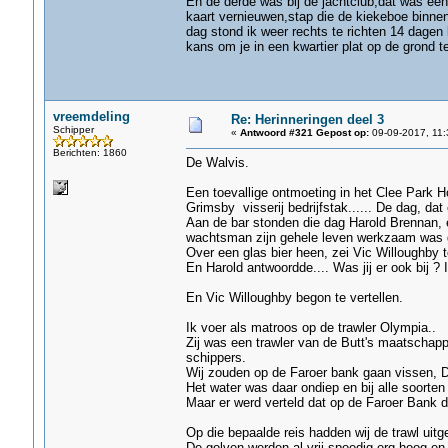
En de derde was bij de jachtclub,dat was een 
kaart vernieuwen,stap die de kiekeboe binnen
dag stond ik weer rechts te richten 14 dagen 
kans om je in een kwartier plat op de grond te
vreemdeling
Re: Herinneringen deel 3
Schipper
«
Antwoord #321 Gepost op:
09-09-2017, 11:
Berichten: 1860
De Walvis.
Een toevallige ontmoeting in het Clee Park H
Grimsby visserij bedrijfstak...... De dag, dat
Aan de bar stonden die dag Harold Brennan, 
wachtsman zijn gehele leven werkzaam was ge
Over een glas bier heen, zei Vic Willoughby t
En Harold antwoordde.... Was jij er ook bij ? 
En Vic Willoughby begon te vertellen.
Ik voer als matroos op de trawler Olympia..
Zij was een trawler van de Butt's maatschap
schippers.
Wij zouden op de Faroer bank gaan vissen, 
Het water was daar ondiep en bij alle soorten 
Maar er werd verteld dat op de Faroer Bank d
Op die bepaalde reis hadden wij de trawl uitge
De golven werden al vrij spoedig erg hoog en