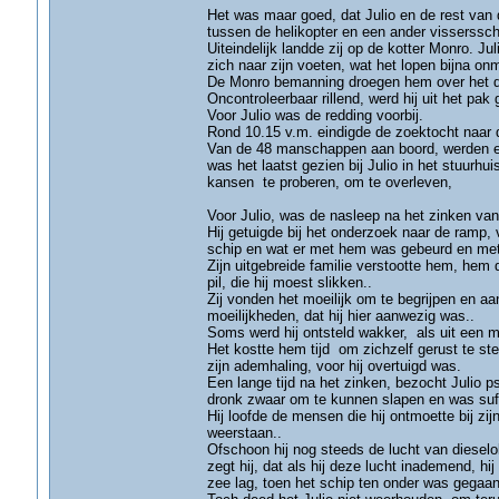
Het was maar goed, dat Julio en de rest van 
tussen de helikopter en een ander vissersschi
Uiteindelijk landde zij op de kotter Monro. Ju
zich naar zijn voeten, wat het lopen bijna on
De Monro bemanning droegen hem over het d
Oncontroleerbaar rillend, werd hij uit het pa
Voor Julio was de redding voorbij.
Rond 10.15 v.m. eindigde de zoektocht naar
Van de 48 manschappen aan boord, werden er
was het laatst gezien bij Julio in het stuurh
kansen te proberen, om te overleven,
Voor Julio, was de nasleep na het zinken van 
Hij getuigde bij het onderzoek naar de ramp,
schip en wat er met hem was gebeurd en me
Zijn uitgebreide familie verstootte hem, hem
pil, die hij moest slikken..
Zij vonden het moeilijk om te begrijpen en aa
moeilijkheden, dat hij hier aanwezig was..
Soms werd hij ontsteld wakker, als uit een 
Het kostte hem tijd om zichzelf gerust te ste
zijn ademhaling, voor hij overtuigd was.
Een lange tijd na het zinken, bezocht Julio p
dronk zwaar om te kunnen slapen en was suf v
Hij loofde de mensen die hij ontmoette bij z
weerstaan..
Ofschoon hij nog steeds de lucht van dieseloli
zegt hij, dat als hij deze lucht inademend, hi
zee lag, toen het schip ten onder was gegaan