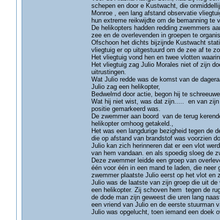
schepen en door e Kustwacht, die onmiddellijk
Monroe , een lang afstand observatie vliegtui
hun extreme reikwijdte om de bemanning te v
De helikopters hadden redding zwemmers aan b
zee en de overlevenden in groepen te organi
Ofschoon het dichts bijzijnde Kustwacht stat
vliegtuig er op uitgestuurd om de zee af te z
Het vliegtuig vond hen en twee vlotten waar
Het vliegtuig zag Julio Morales niet of zi
uitrustingen.
Wat Julio redde was de komst van de dageraad 
Julio zag een helikopter,
Bedwelmd door actie, begon hij te schreeuwen
Wat hij niet wist, was dat zijn..... en van 
positie gemarkeerd was.
De zwemmer aan boord van de terug kerende 
helikopter omhoog getakeld.,
Het was een langdurige bezigheid tegen de d
die op afstand van brandstof was voorzien d
Julio kan zich herinneren dat er een vlot werd
van hem vandaan. en als spoedig sloeg de z
Deze zwemmer leidde een groep van overleve
één voor één in een mand te laden, die neer g
zwemmer plaatste Julio eerst op het vlot en
Julio was de laatste van zijn groep die uit d
een helikopter. Zij schoven hem tegen de rug
de dode man zijn geweest die uren lang naast
een vriend van Julio en de eerste stuurman 
Julio was opgelucht, toen iemand een doek o