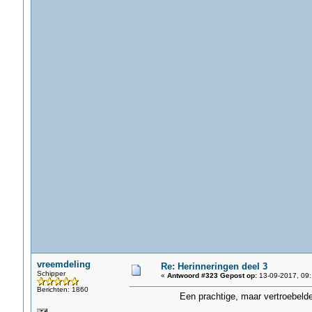
vreemdeling
Re: Herinneringen deel 3
Schipper
«
Antwoord #323 Gepost op:
13-09-2017, 09:
Berichten: 1860
Een prachtige, maar vertroebelde 