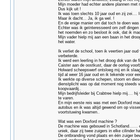
Mijn moeder had echter andere plannen met mij
Dus kijk uit !
Ik was toen slechts 10 jaar oud en zij zei.... I
Maar ik dacht... Ja, ik ga wel. !
En de enige manier om dat toch te doen was 
Echter was ik geïnteresseerd om zelf dingen 
het noemden en zo besloot ik ook, dat ik ma
Mijn vader hielp mij aan een baan in het dro
het water.
Ik verliet de school, toen ik veertien jaar ou
verbeterde.
Ik werd een leerling in het droog dok van d
Caister aan de oostkust, daar de oorlog voorb
Holward scheepswerf ontsloeg mij en ik slaag
tijd al weer 16 jaar oud en ik tekende voor een
Ik werkte op diverse schepen, stoom en diese
dienstplicht was op dat moment nog steeds va
koopvaardij..
Mijn bedrijfsleider bij Crabtree hielp mij.... 
te varen.
En mijn eerste reis was met een Doxford mach
autobus en ik was altijd gewend om op viss
voortstuwing kwamen..
Wat was een Doxford machine ?
De machine was gebouwd in Schotland....... o
uniek, daar zij twee zuigers in elke cilinder h
De ontbranding vond plaats en één zuiger be