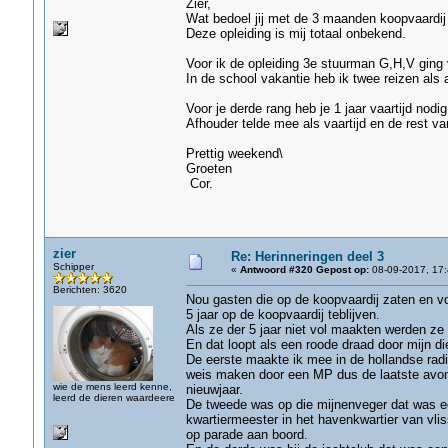
Zier,
Wat bedoel jij met de 3 maanden koopvaardij 
Deze opleiding is mij totaal onbekend.
Voor ik de opleiding 3e stuurman G,H,V ging 
In de school vakantie heb ik twee reizen als
Voor je derde rang heb je 1 jaar vaartijd nodig
Afhouder telde mee als vaartijd en de rest va
Prettig weekend\
Groeten
Cor.
zier
Re: Herinneringen deel 3
Schipper
«
Antwoord #320 Gepost op:
08-09-2017, 17:
Berichten: 3620
Nou gasten die op de koopvaardij zaten en 
5 jaar op de koopvaardij teblijven.
Als ze der 5 jaar niet vol maakten werden z
En dat loopt als een roode draad door mijn di
De eerste maakte ik mee in de hollandse radin
weis maken door een MP dus de laatste avond
wie de mens leerd kenne,
nieuwjaar.
leerd de dieren waardeere
De tweede was op die mijnenveger dat was ee
kwartiermeester in het havenkwartier van vliss
op parade aan boord.