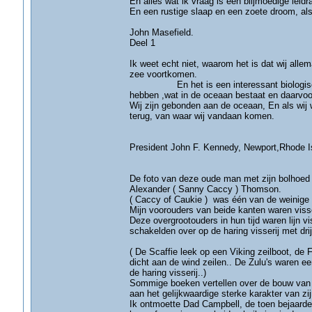
En alles wat ik vraag is een blijmoedige lei
En een rustige slaap en een zoete droom, als 
John Masefield.
Deel 1
Ik weet echt niet, waarom het is dat wij allem
zee v
En het is een interessant biologisch feit
hebben ,wat in de oceaan bestaat en daarvoor
Wij zijn gebonden aan de oceaan, En als wij 
terug, van w
President John F. Kennedy, Newport,Rhode I
De foto van deze oude man met zijn bolhoed en 
Alexander ( Sanny Caccy ) Thomson.
( Caccy of Caukie ) was één van de weinige
Mijn voorouders van beide kanten waren visse
Deze overgrootouders in hun tijd waren lijn v
schakelden over op de haring vis
( De Scaffie leek op een Viking zeilboot, de 
dicht aan de wind zeilen.. De Zulu's waren e
de haring visserij..)
Sommige boeken vertellen over de bouw van 
aan het gelijkwaardige sterke karakter van zi
Ik ontmoette Dad Campbell, de toen bejaarde