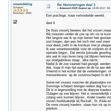
vreemdeling
Re: Herinneringen deel 3
Schipper
«
Antwoord #325 Gepost op:
18-09-2017, 08:
Berichten: 1860
Een prachtige, maar vertroebelde wereld.
deel 4
De thuis visserij bewees dat het vissen zwaar
Wij moesten verder de zee op om vis te kunn
Het langste war ik op mijn benen heb gestaa
rust kregen, dan was het toch niet veel meer 
voor deed, zelfs in de kombuis met je oliegoe
Ik was verantwoordelijk voor de vislijnen en
operatie begon.. Dat eerste ijskoude geselin
iets wat ik mijn leven lang zal blijven herin
uur onafgebroken slaap , elke nacht.
Nadat ik de zee vaarwel had gezegd. werden
dek, maar in mijn tijd waren de de lui aan de
Vreemd is het echter dat de verbeteringen ni
mensenlevens op de vissersschepen in de 
Seine-net vissers voorzien de plaatselijke v
Sommige schepen brengen iedere dag hun va
Dit is in tegenstelling met de diepzee trawler
21dagen op zee blijven. Het is verwonderlijk
zolang vers kunnen blijven.. Ander trawler vl
vissen hoofdzakelijk bij Rockall , St. Kilda 
De verre visserij trawlers slaan hun vis op in
planken.