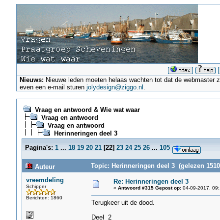
Nieuws:
Nieuwe leden moeten helaas wachten tot dat de webmaster ze a
even een e-mail sturen
jolydesign@ziggo.nl
.
Vraag en antwoord & Wie wat waar
Vraag en antwoord
Vraag en antwoord
Herinneringen deel 3
Pagina's:
1
...
18
19
20
21
[
22
]
23
24
25
26
...
105
Topic: Herinneringen deel 3 (gelezen 1510
Auteur
vreemdeling
Re: Herinneringen deel 3
Schipper
«
Antwoord #315 Gepost op:
04-09-2017, 09:
Berichten: 1860
Terugkeer uit de dood.
Deel 2