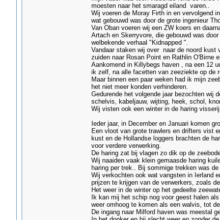
moesten naar het smaragd eiland varen..
Wij voeren de Moray Firth in en vervolgend in
wat gebouwd was door de grote ingenieur Tho
Van Oban voeren wij een ZW koers en daarna
Artach en Skerryvore, die gebouwd was door
welbekende verhaal "Kidnapped ".
Vandaar staken wij over naar de noord kust v
zuiden naar Rosan Point en Rathlin O'Birne e
Aankomend in Killybegs haven , na een 12 uu
ik zelf, na alle facetten van zeeziekte op de 
Maar binnen een paar weken had ik mijn zee
het niet meer konden verhinderen.
Gedurende het volgende jaar bezochten wij de
schelvis, kabeljauw, wijting, heek, schol, kn
Wij visten ook een winter in de haring visseri
Ieder jaar, in December en Januari komen grot
Een vloot van grote trawlers en drifters vist 
kust en de Hollandse loggers brachten de har
voor verdere verwerking.
De haring zat bij vlagen zo dik op de zeebod
Wij naaiden vaak klein gemaasde haring kuil
haring per trek.. Bij sommige trekken was de
Wij verkochten ook wat vangsten in Ierland 
prijzen te krijgen van de verwerkers, zoals de
Het weer in de winter op het gedeelte zeewat
Ik kan mij het schip nog voor geest halen al
weer omhoog te komen als een walvis, tot de
De ingang naar Milford haven was meestal gev
In het donker en bij slecht weer en zonder de