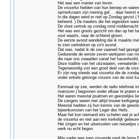
Het was een manier van leven.
De visserlui hielden van hun beroep en ware
opmerkzaam zijn mening gaf.... daar heerst 
In die dagen werd er niet op Zondag gevist ( h
beheerd. ) De trawlers die het eigendom ware
De vloot vertrok op zondag rond middernacht
Het was een groots gezicht om dan op het hav
oost waarts, naar de ochtend gloren..
De eerste avond wandeling die ik maakte met 
te zien vertrekken op zo'n avond.
Dat was, nadat ik de zee vaarwel had gezegd
Gedurende de eerste zeven werkjaren van mi
die naar ons zwaaiden vanaf het havenhoofd, 
Deze traditie van het uitzwaaien, verwaterde i
Tegenwoordig vist een groot deel van de vis
Er zijn nog steeds wat visserlui die de zond
onder enkele gelovige vissers van de oost ku
Eenmaal op zee, werden de radio telefonie in
matrozen ) begonnen onder elkaar te praten e
Het waren meestal psalmen en geestelijke lied
De zangers waren niet altijd trouwe kerkgang
Meestal hadden zij hun kennis van de geeste
bijeenkomsten van het Leger des Heils..
Maar het kon niemand iets schelen wat je ach
de visserlui en niet aan een kerkelijk gebeure
Het zingen en het uitwisselen van nieuwtjes 
werk nu echt begon.
Mijn vader was toen vissende rond de Ierse R