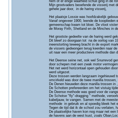
hem of er enige waarheid schuil ging in de ro
Mijn grootvaders beoefende de visserij met d
gehele jaar door, in de haring visserij,
Het plaatsje Lossie was hoofdzakelijk gebouwd
Vanaf ongeveer 1900, leende de kooplieden en
gemeenschap kwam tot bloei. De vloot visten b
de Moray Firth, Shetland en de Minches in de
Het grootste gedeelte van de haring werd gek
Dit bleef zo doorgaan tot na de oorlog van 
ineenstorting teweeg bracht in de export mark
de vissers gedwongen terug keerden naar de vi
uit naar een meer productieve methode dan de
Het Deense seine net, ook wel Snurrevod ge
door schepen met een zwak motor vermogen
Het net werd horizontaal open gehouden door e
werd uitgezet.
Deze trossen werden langzaam ingehieuwd tot 
omcirkeld was door de twee manilla trossen, 
De Denen hieuwden deze manilla trossen in , t
De Schotten prefereerden om het vistuig tijd
De Deense methode was goed voor de vangst 
De Schotse "fly"-dragging " methode, veroor
kabeljauw, te vangen. Samen met de meeste 
methode in gebruik en al spoedig bleek het een
Tegen de tijd dat ik de school zou verlaten, 
De plaatselijke haven kon nog maar net een l
de havens aan de west kust, zoals Oban,Loch