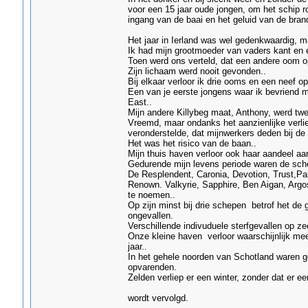
voor een 15 jaar oude jongen, om het schip ro
ingang van de baai en het geluid van de bran
Het jaar in Ierland was wel gedenkwaardig, m
Ik had mijn grootmoeder van vaders kant en 
Toen werd ons verteld, dat een andere oom o
Zijn lichaam werd nooit gevonden..
Bij elkaar verloor ik drie ooms en een neef op
Een van je eerste jongens waar ik bevriend m
East..
Mijn andere Killybeg maat, Anthony, werd twee
Vreemd, maar ondanks het aanzienlijke verlie
veronderstelde, dat mijnwerkers deden bij de
Het was het risico van de baan..
Mijn thuis haven verloor ook haar aandeel aa
Gedurende mijn levens periode waren de sche
De Resplendent, Caronia, Devotion, Trust,Pal
Renown. Valkyrie, Sapphire, Ben Aigan, Argos
te noemen..
Op zijn minst bij drie schepen betrof het de
ongevallen.
Verschillende indivuduele sterfgevallen op ze
Onze kleine haven verloor waarschijnlijk m
jaar..
In het gehele noorden van Schotland waren ge
opvarenden.
Zelden verliep er een winter, zonder dat er ee
wordt vervolgd.