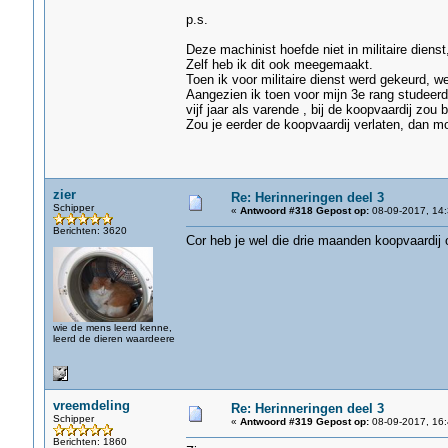
p.s.
Deze machinist hoefde niet in militaire diens
Zelf heb ik dit ook meegemaakt.
Toen ik voor militaire dienst werd gekeurd, w
Aangezien ik toen voor mijn 3e rang studeerde 
vijf jaar als varende , bij de koopvaardij zou 
Zou je eerder de koopvaardij verlaten, dan moes
zier
Re: Herinneringen deel 3
Schipper
«
Antwoord #318 Gepost op:
08-09-2017, 14:
Berichten: 3620
Cor heb je wel die drie maanden koopvaardij 
wie de mens leerd kenne,
leerd de dieren waardeere
vreemdeling
Re: Herinneringen deel 3
Schipper
«
Antwoord #319 Gepost op:
08-09-2017, 16:
Berichten: 1860