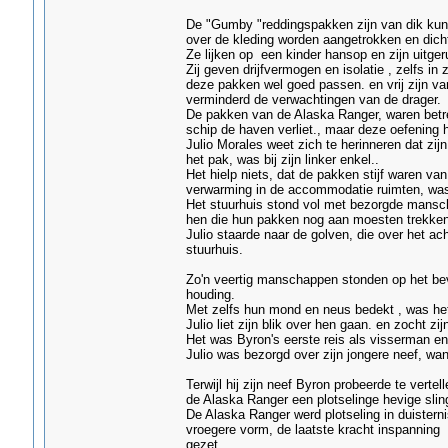
De "Gumby "reddingspakken zijn van dik kun
over de kleding worden aangetrokken en dicht 
Ze lijken op een kinder hansop en zijn uitger
Zij geven drijfvermogen en isolatie , zelfs 
deze pakken wel goed passen. en vrij zijn van
verminderd de verwachtingen van de drager.
De pakken van de Alaska Ranger, waren betrek
schip de haven verliet., maar deze oefening
Julio Morales weet zich te herinneren dat zi
het pak, was bij zijn linker enkel..
Het hielp niets, dat de pakken stijf waren v
verwarming in de accommodatie ruimten, was i
Het stuurhuis stond vol met bezorgde mansc
hen die hun pakken nog aan moesten trekken, 
Julio staarde naar de golven, die over het 
stuurhuis.
Zo'n veertig manschappen stonden op het be
houding.
Met zelfs hun mond en neus bedekt , was het 
Julio liet zijn blik over hen gaan. en zocht z
Het was Byron's eerste reis als visserman en
Julio was bezorgd over zijn jongere neef, wa
Terwijl hij zijn neef Byron probeerde te vert
de Alaska Ranger een plotselinge hevige slin
De Alaska Ranger werd plotseling in duisterni
vroegere vorm, de laatste kracht inspanning
gezet..