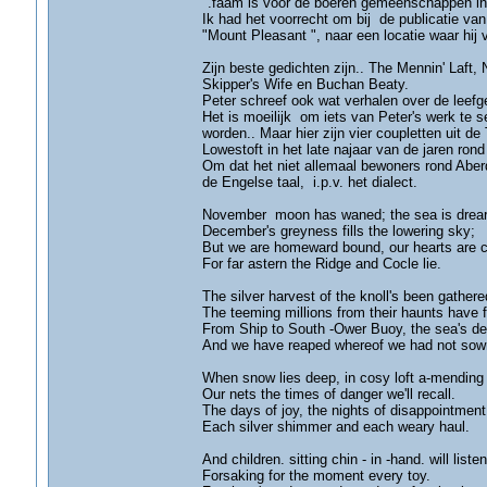
".faam is voor de boeren gemeenschappen in 
Ik had het voorrecht om bij de publicatie van 
"Mount Pleasant ", naar een locatie waar hij v
Zijn beste gedichten zijn.. The Mennin' Laft
Skipper's Wife en Buchan Beaty.
Peter schreef ook wat verhalen over de leefge
Het is moeilijk om iets van Peter's werk te s
worden.. Maar hier zijn vier coupletten uit d
Lowestoft in het late najaar van de jaren rond
Om dat het niet allemaal bewoners rond Aberde
de Engelse taal, i.p.v. het dialect.
November moon has waned; the sea is drear
December's greyness fills the lowering sky;
But we are homeward bound, our hearts are 
For far astern the Ridge and Cocle lie.
The silver harvest of the knoll's been gathere
The teeming millions from their haunts have 
From Ship to South -Ower Buoy, the sea's de
And we have reaped whereof we had not sow
When snow lies deep, in cosy loft a-mending
Our nets the times of danger we'll recall.
The days of joy, the nights of disappointment
Each silver shimmer and each weary haul.
And children. sitting chin - in -hand. will listen
Forsaking for the moment every toy.