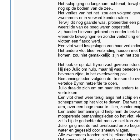
Het schip ging nu langzaam achteruit, terwijl
nog op de bodem van de zee..
Het verlies van het net zou een volgend geva
zwemmers er in verward konden raken..
Terwijl dit nog gaande was, probeerden een p
weerzijde van de boeg waren opgesteld.
Zij hadden hiervoor getraind en eerder leek h
vreemde bewegingen en zonder verlichting en 
vlotten een fiasco werd.
Een vlot werd losgeslagen van haar verbinding
Het andere vlot bleef verbinding houden met 
komen, zou niet gemakkelijk zijn en het zou 
Het leek er op, dat Byron vast gevroren ston
Hij riep Julio om hulp, maar hij was beneden
bevroren zijde, in het overlevering pak..
Bemanningsleden volgden de trossen die over 
vertelde Byron hetzelfde te doen.
Julio draaide zich om om naar iets anders te
vertrokken.
Een vlot dreef weer terug langs het schip en
scheepsmaat op het vlot te duwen. Dat was o
arm, over een hoge muur te tillen, zonder eni
Een ander bemanningslid hielp hem de bewust
mopperende bemanningsleden op het vlot, vi
zelfs bij de gedachte dat men ze niet kon zie
Julio ging met de rest overboord en zo begon
water en gegeseld door sneeuw vlagen..
Alle zwemmers konden niet bij elkaar blijven,
Het knipperlicht op Julio's reddingspak funct