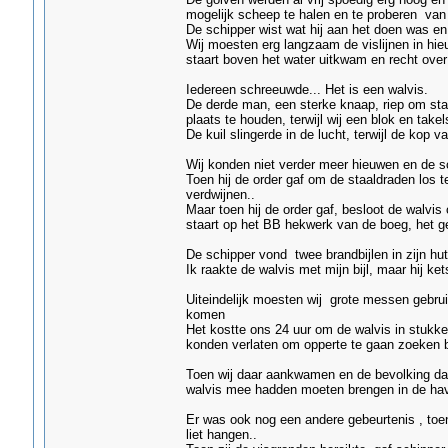
mogelijk scheep te halen en te proberen va
De schipper wist wat hij aan het doen was e
Wij moesten erg langzaam de vislijnen in hie
staart boven het water uitkwam en recht over 
Iedereen schreeuwde... Het is een walvis.
De derde man, een sterke knaap, riep om staa
plaats te houden, terwijl wij een blok en take
De kuil slingerde in de lucht, terwijl de kop
Wij konden niet verder meer hieuwen en de sc
Toen hij de order gaf om de staaldraden los te
verdwijnen..
Maar toen hij de order gaf, besloot de walvi
staart op het BB hekwerk van de boeg, het g
De schipper vond twee brandbijlen in zijn hu
Ik raakte de walvis met mijn bijl, maar hij ket
Uiteindelijk moesten wij grote messen gebru
komen
Het kostte ons 24 uur om de walvis in stukken 
konden verlaten om opperte te gaan zoeken bi
Toen wij daar aankwamen en de bevolking daar
walvis mee hadden moeten brengen in de have
Er was ook nog een andere gebeurtenis , toen
liet hangen..