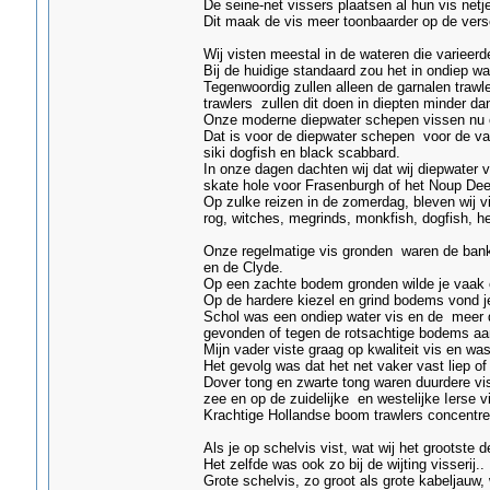
De seine-net vissers plaatsen al hun vis netj
Dit maak de vis meer toonbaarder op de vers
Wij visten meestal in de wateren die varieer
Bij de huidige standaard zou het in ondiep wat
Tegenwoordig zullen alleen de garnalen trawl
trawlers zullen dit doen in diepten minder d
Onze moderne diepwater schepen vissen nu 
Dat is voor de diepwater schepen voor de vangs
siki dogfish en black scabbard.
In onze dagen dachten wij dat wij diepwater 
skate hole voor Frasenburgh of het Noup Dee
Op zulke reizen in de zomerdag, bleven wij 
rog, witches, megrinds, monkfish, dogfish, hei
Onze regelmatige vis gronden waren de bank
en de Clyde.
Op een zachte bodem gronden wilde je vaak ee
Op de hardere kiezel en grind bodems vond j
Schol was een ondiep water vis en de meer d
gevonden of tegen de rotsachtige bodems aa
Mijn vader viste graag op kwaliteit vis en was
Het gevolg was dat het net vaker vast liep 
Dover tong en zwarte tong waren duurdere vi
zee en op de zuidelijke en westelijke Ierse v
Krachtige Hollandse boom trawlers concentree
Als je op schelvis vist, wat wij het grootste d
Het zelfde was ook zo bij de wijting visserij..
Grote schelvis, zo groot als grote kabeljau