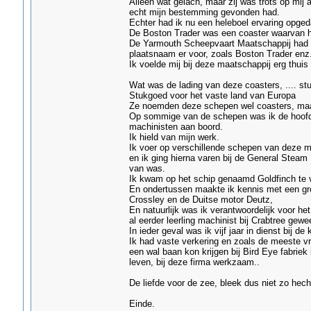
Alleen wat gelach, maar zij was trots op mij a
echt mijn bestemming gevonden had.
Echter had ik nu een heleboel ervaring opge
De Boston Trader was een coaster waarvan h
De Yarmouth Scheepvaart Maatschappij had 
plaatsnaam er voor, zoals Boston Trader enz.
Ik voelde mij bij deze maatschappij erg thuis 
Wat was de lading van deze coasters, .... st
Stukgoed voor het vaste land van Europa
Ze noemden deze schepen wel coasters, maar 
Op sommige van de schepen was ik de hoofd
machinisten aan boord.
Ik hield van mijn werk.
Ik voer op verschillende schepen van deze m
en ik ging hierna varen bij de General Ste
van was.
Ik kwam op het schip genaamd Goldfinch te v
En ondertussen maakte ik kennis met een gro
Crossley en de Duitse motor Deutz,
En natuurlijk was ik verantwoordelijk voor he
al eerder leerling machinist bij Crabtree gew
In ieder geval was ik vijf jaar in dienst bij d
Ik had vaste verkering en zoals de meeste vrou
een wal baan kon krijgen bij Bird Eye fabrie
leven, bij deze firma werkzaam..
De liefde voor de zee, bleek dus niet zo hecht
Einde.