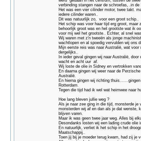
werd gedaan in het centrum, tussen de twee
verbinding stangen naar de schroefas, .in de
Het was een vier cilinder motor, twee takt. ma
iedere cilinder waren..
Dit was natuurlijk zo, voor een groot schip..
Het schip was voor haar tijd erg groot, maar z
behoorlijk groot was en het grootste wat ik 
voor mij wel het grootste.. Echter, al snel w
Wij waren met z'n tweeën als jonge machinis
wachtlopen en al spoedig vervulden wij ons d
Mijn eerste reis was naar Australië, wat voor
dergelijks..
In ieder geval gingen wij naar Australië, door
wacht en acht uur af.
Wij loste de olie in Sidney en vertrokken van
En daarna gingen wij weer naar de Perzische
Australië.
En hierna gingen wij richting thuis.......gin
Rotterdam.
Tegen die tijd had ik wel wat heimwee naar h
Hoe lang bleven jullie weg ?
Als je naar zee ging in die tijd, monsterde je
monsterden wij af en dan als je dat wenste, k
blijven varen.
Maar ik was geen twee jaar weg. Alles bij el
Desondanks losten wij een lading crude olie 
En natuurlijk, verliet ik het schip in het dr
Maatschappij..
Toen jij bij je moeder terug kwam, had zij je 