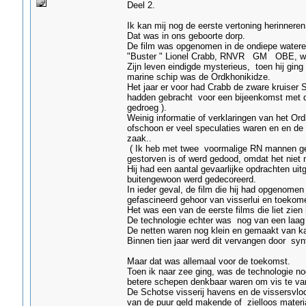
Deel 2.
Ik kan mij nog de eerste vertoning herinneren
Dat was in ons geboorte dorp.
De film was opgenomen in de ondiepe water
"Buster " Lionel Crabb, RNVR GM OBE, wiens
Zijn leven eindigde mysterieus, toen hij gi
marine schip was de Ordkhonikidze.
Het jaar er voor had Crabb de zware kruiser 
hadden gebracht voor een bijeenkomst met d
gedroeg ).
Weinig informatie of verklaringen van het Ord
ofschoon er veel speculaties waren en en de E
zaak..
( Ik heb met twee voormalige RN mannen ges
gestorven is of werd gedood, omdat het niet 
Hij had een aantal gevaarlijke opdrachten ui
buitengewoon werd gedecoreerd.
In ieder geval, de film die hij had opgenomen
gefascineerd gehoor van visserlui en toekome
Het was een van de eerste films die liet zie
De technologie echter was nog van een laag 
De netten waren nog klein en gemaakt van k
Binnen tien jaar werd dit vervangen door syn
Maar dat was allemaal voor de toekomst.
Toen ik naar zee ging, was de technologie nog
betere schepen denkbaar waren om vis te va
De Schotse visserij havens en de vissersvlo
van de puur geld makende of zielloos materi