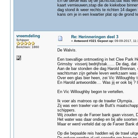
En de derde was bij de jachtclub,dat was een 
kaart vernieuwen,stap die de kiekeboe binnen
dag stond ik weer rechts te richten 14 dagen 
kans om je in een kwartier plat op de grond te
vreemdeling
Re: Herinneringen deel 3
Schipper
«
Antwoord #321 Gepost op:
09-09-2017, 11:
Berichten: 1860
De Walvis.
Een toevallige ontmoeting in het Clee Park H
Grimsby visserij bedrijfstak...... De dag, dat
Aan de bar stonden die dag Harold Brennan, 
wachtsman zijn gehele leven werkzaam was ge
Over een glas bier heen, zei Vic Willoughby t
En Harold antwoordde.... Was jij er ook bij ? 
En Vic Willoughby begon te vertellen.
Ik voer als matroos op de trawler Olympia..
Zij was een trawler van de Butt's maatschap
schippers.
Wij zouden op de Faroer bank gaan vissen, 
Het water was daar ondiep en bij alle soorten 
Maar er werd verteld dat op de Faroer Bank d
Op die bepaalde reis hadden wij de trawl uitge
De golven werden al vrij spoedig erg hoog en