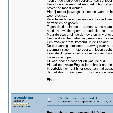
Toen zij de visgronden bereikte, gaf schippe
Deze boeien waren met een verlichting uitgeru
bevestigd moest worden..
Hierbij moest je wel geluk hebben, want op h
weer slechter.
Verschillende keren probeerde schipper Brenn
de wind en de golven..
Tegen die tijd hing de stuurman, wiens naam
hand, in afwachting om het oude licht los te s
Maar de trawler slingerde hevig en hij viel ov
Niemand zag het gebeuren, maar de schipper 
Een zwakke stem komend uit de zee aan BB
De bemanning lokaliseerde ruwweg waar het ge
stuurman zagen..... die voor zijn leven vocht
Uiteindelijk gelukte het ons om hem aan boord
tussen zijn lippen.
Hij was door en door nat en was ijskoud.
Hij had een zware Engels leren broek aan en 
Ik vertelde hem dat hij er goed aan had ged
Ik had daar..... verdorie..... toch niet de he
Einde
vreemdeling
Re: Herinneringen deel 3
Schipper
«
Antwoord #322 Gepost op:
11-09-2017, 08:
Berichten: 1860
Een prachtige, maar vertroebelde Wereld.