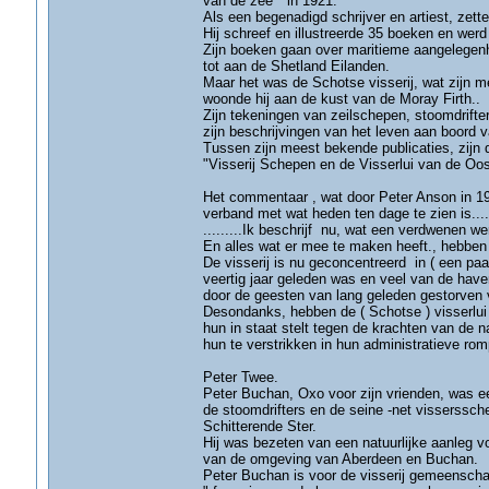
van de zee " in 1921.
Als een begenadigd schrijver en artiest, zett
Hij schreef en illustreerde 35 boeken en werd
Zijn boeken gaan over maritieme aangelegenh
tot aan de Shetland Eilanden.
Maar het was de Schotse visserij, wat zijn 
woonde hij aan de kust van de Moray Firth..
Zijn tekeningen van zeilschepen, stoomdrifte
zijn beschrijvingen van het leven aan boord
Tussen zijn meest bekende publicaties, zijn 
"Visserij Schepen en de Visserlui van de Oo
Het commentaar , wat door Peter Anson in 197
verband met wat heden ten dage te zien is......
.........Ik beschrijf nu, wat een verdwenen we
En alles wat er mee te maken heeft., hebben
De visserij is nu geconcentreerd in ( een paa
veertig jaar geleden was en veel van de have
door de geesten van lang geleden gestorven v
Desondanks, hebben de ( Schotse ) visserlui 
hun in staat stelt tegen de krachten van de n
hun te verstrikken in hun administratieve romp
Peter Twee.
Peter Buchan, Oxo voor zijn vrienden, was 
de stoomdrifters en de seine -net visserssc
Schitterende Ster.
Hij was bezeten van een natuurlijke aanleg vo
van de omgeving van Aberdeen en Buchan.
Peter Buchan is voor de visserij gemeensch