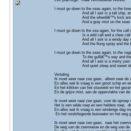
I must go down to the seas again, to the lone
And all I ask is a tall ship, and a s
And the wheelâ€™s kick and the wind
And a gray mist on the seas face, 
I must go down to the sea again, for the call o
Is a wild call and a clear call that
And all I ask is a windy day with th
And the flung spray and the blown s
I must go down to the seas again, to the vagr
To the gullâ€™s way and the whaleâ€
And all I ask is a merry yarn from a
And quiet sleep and sweet dream wh
Vertaling
Ik moet weer naar zee gaan, alleen naar de 
En alles wat ik vraag is een groot schip en e
En het klikken van het stuurwiel en het geza
En de grijze mist, aan de oppervlakte van de
Ik moet weer naar zee gaan, voor de oproep 
Het is een wilde roep en een heldere roep, di
En alles wat ik vraag is een winderige dag m
En het rondvliegende buiswater en het weg 
Ik moet weer naar zee gaan, naar het zwerve
De weg van de zeemeeuw en de weg van de wa