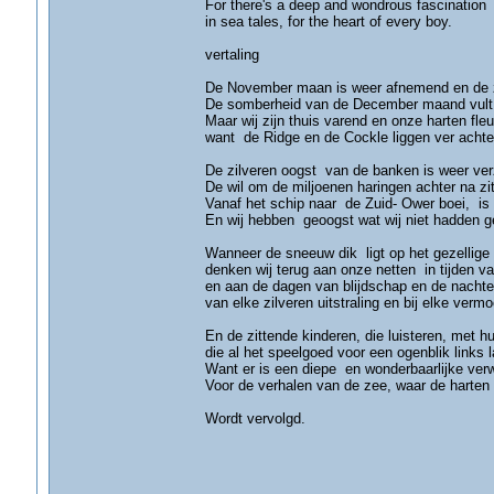
For there's a deep and wondrous fascination
in sea tales, for the heart of every boy.
vertaling
De November maan is weer afnemend en de z
De somberheid van de December maand vult 
Maar wij zijn thuis varend en onze harten fle
want de Ridge en de Cockle liggen ver achte
De zilveren oogst van de banken is weer ve
De wil om de miljoenen haringen achter na zit
Vanaf het schip naar de Zuid- Ower boei, is 
En wij hebben geoogst wat wij niet hadden g
Wanneer de sneeuw dik ligt op het gezellige
denken wij terug aan onze netten in tijden v
en aan de dagen van blijdschap en de nachten 
van elke zilveren uitstraling en bij elke vermo
En de zittende kinderen, die luisteren, met h
die al het speelgoed voor een ogenblik links l
Want er is een diepe en wonderbaarlijke ver
Voor de verhalen van de zee, waar de harten 
Wordt vervolgd.