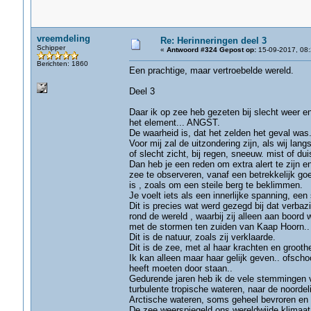
vreemdeling
Re: Herinneringen deel 3
Schipper
«
Antwoord #324 Gepost op:
15-09-2017, 08:
Berichten: 1860
Een prachtige, maar vertroebelde wereld.
Deel 3
Daar ik op zee heb gezeten bij slecht weer e
het element... ANGST.
De waarheid is, dat het zelden het geval was
Voor mij zal de uitzondering zijn, als wij lan
of slecht zicht, bij regen, sneeuw. mist of duis
Dan heb je een reden om extra alert te zijn e
zee te observeren, vanaf een betrekkelijk goe
is , zoals om een steile berg te beklimmen.
Je voelt iets als een innerlijke spanning, een
Dit is precies wat werd gezegd bij dat verb
rond de wereld , waarbij zij alleen aan boord
met de stormen ten zuiden van Kaap Hoorn..
Dit is de natuur, zoals zij verklaarde.
Dit is de zee, met al haar krachten en groothe
Ik kan alleen maar haar gelijk geven.. ofsch
heeft moeten door staan..
Gedurende jaren heb ik de vele stemmingen
turbulente tropische wateren, naar de noordel
Arctische wateren, soms geheel bevroren en 
De zee weerspiegeld ons wereldwijde klimaat