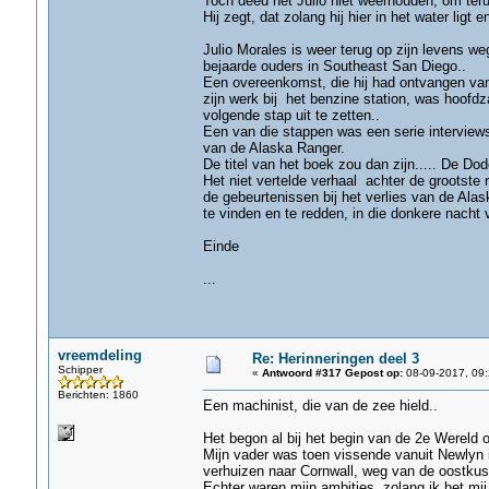
Toch deed het Julio niet weerhouden, om teru
Hij zegt, dat zolang hij hier in het water ligt
Julio Morales is weer terug op zijn levens we
bejaarde ouders in Southeast San Diego..
Een overeenkomst, die hij had ontvangen van 
zijn werk bij het benzine station, was hoofdz
volgende stap uit te zetten..
Een van die stappen was een serie interviews
van de Alaska Ranger.
De titel van het boek zou dan zijn..... De Dod
Het niet vertelde verhaal achter de grootste 
de gebeurtenissen bij het verlies van de A
te vinden en te redden, in die donkere nacht 
Einde
...
vreemdeling
Re: Herinneringen deel 3
Schipper
«
Antwoord #317 Gepost op:
08-09-2017, 09:
Berichten: 1860
Een machinist, die van de zee hield..
Het begon al bij het begin van de 2e Wereld o
Mijn vader was toen vissende vanuit Newlyn in
verhuizen naar Cornwall, weg van de oostkust
Echter waren mijn ambities, zolang ik het mij