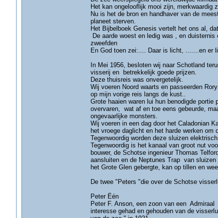
Het kan ongelooflijk mooi zijn, merkwaardig 
Nu is het de bron en handhaver van de meest
planeet sterven.
Het Bijbelboek Genesis vertelt het ons al, dat
De aarde woest en ledig was , en duisternis
zweefden
En God toen zei:.... Daar is licht, .......en er l
In Mei 1956, besloten wij naar Schotland teru
visserij en betrekkelijk goede prijzen.
Deze thuisreis was onvergetelijk.
Wij voeren Noord waarts en passeerden Rory 
op mijn vorige reis langs de kust..
Grote haaien waren lui hun benodigde portie p
overvaren, wat af en toe eens gebeurde, maa
ongevaarlijke monsters.
Wij voeren in een dag door het Caladonian Ka
het vroege daglicht en het harde werken om de
Tegenwoordig worden deze sluizen elektrisch
Tegenwoordig is het kanaal van groot nut vo
bouwer, de Schotse ingenieur Thomas Telford
aansluiten en de Neptunes Trap van sluizen 
het Grote Glen gebergte, kan op tillen en wee
De twee "Peters "die over de Schotse visserl
Peter Ëén
Peter F. Anson, een zoon van een Admiraal ui
interesse gehad en gehouden van de visserlu