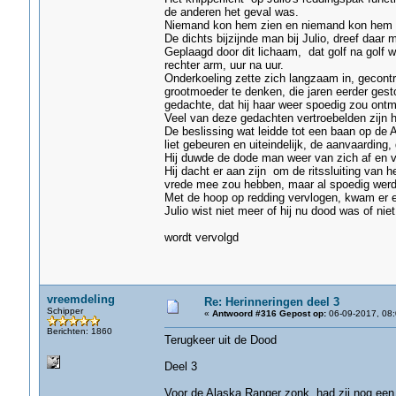
de anderen het geval was.
Niemand kon hem zien en niemand kon hem 
De dichts bijzijnde man bij Julio, dreef daar
Geplaagd door dit lichaam, dat golf na golf
rechter arm, uur na uur.
Onderkoeling zette zich langzaam in, gecontr
grootmoeder te denken, die jaren eerder gesto
gedachte, dat hij haar weer spoedig zou ontm
Veel van deze gedachten vertroebelden zijn h
De beslissing wat leidde tot een baan op de A
liet gebeuren en uiteindelijk, de aanvaarding, 
Hij duwde de dode man weer van zich af en vro
Hij dacht er aan zijn om de ritssluiting van 
vrede mee zou hebben, maar al spoedig werd h
Met de hoop op redding vervlogen, kwam er 
Julio wist niet meer of hij nu dood was of niet
wordt vervolgd
vreemdeling
Re: Herinneringen deel 3
Schipper
«
Antwoord #316 Gepost op:
06-09-2017, 08:
Berichten: 1860
Terugkeer uit de Dood
Deel 3
Voor de Alaska Ranger zonk, had zij nog een