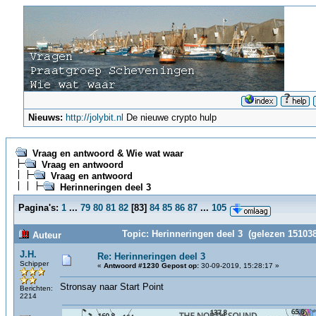
Nieuws:
http://jolybit.nl
De nieuwe crypto hulp
Vraag en antwoord & Wie wat waar
Vraag en antwoord
Vraag en antwoord
Herinneringen deel 3
Pagina's:
1
...
79
80
81
82
[
83
]
84
85
86
87
...
105
Topic: Herinneringen deel 3 (gelezen 151038
Auteur
J.H.
Re: Herinneringen deel 3
Schipper
«
Antwoord #1230 Gepost op:
30-09-2019, 15:28:17 »
Stronsay naar Start Point
Berichten:
2214