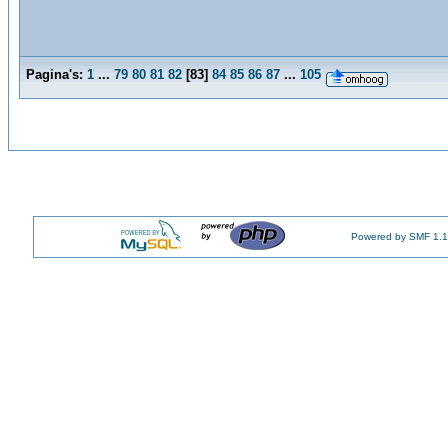
Pagina's:
1
...
79
80
81
82
[
83
]
84
85
86
87
...
105
Powered by SMF 1.1