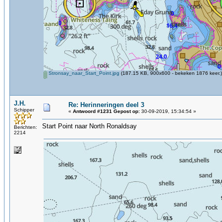
Stronsay_naar_Start_Point.jpg
(187.15 KB, 900x600 - bekeken 1876 keer.)
J.H.
Re: Herinneringen deel 3
Schipper
«
Antwoord #1231 Gepost op:
30-09-2019, 15:34:54 »
Start Point naar North Ronaldsay
Berichten:
2214