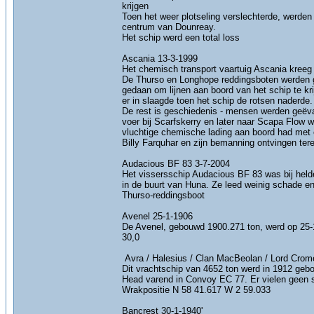
krijgen
Toen het weer plotseling verslechterde, werde
centrum van Dounreay.
Het schip werd een total loss
Ascania 13-3-1999
Het chemisch transport vaartuig Ascania kreeg
De Thurso en Longhope reddingsboten werden g
gedaan om lijnen aan boord van het schip te kr
er in slaagde toen het schip de rotsen naderde.
De rest is geschiedenis - mensen werden geëvac
voer bij Scarfskerry en later naar Scapa Flow w
vluchtige chemische lading aan boord had met
Billy Farquhar en zijn bemanning ontvingen te
Audacious BF 83 3-7-2004
Het vissersschip Audacious BF 83 was bij helde
in de buurt van Huna. Ze leed weinig schade en
Thurso-reddingsboot
Avenel 25-1-1906
De Avenel, gebouwd 1900.271 ton, werd op 25-
30,0
Avra / Halesius / Clan MacBeolan / Lord Crom
Dit vrachtschip van 4652 ton werd in 1912 geb
Head varend in Convoy EC 77. Er vielen geen s
Wrakpositie N 58 41.617 W 2 59.033
Bancrest 30-1-1940'