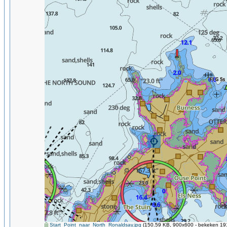
Start_Point_naar_North_Ronaldsay.jpg
(150.59 KB, 900x600 - bekeken 191