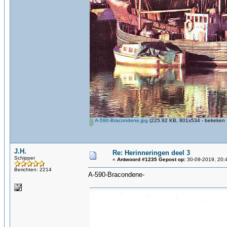
A-590-Bracondene.jpg
(225.92 KB, 801x534 - bekeken 
J.H.
Re: Herinneringen deel 3
Schipper
«
Antwoord #1235 Gepost op:
30-09-2019, 20:
Berichten: 2214
A-590-Bracondene-