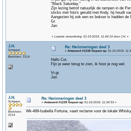
"Black Saturday."
Zijn lezing betrof natuurlijk de rampen in de Pe
sticks met foto's geruild met Andy, hij houdt va
Aangezien hij ook een ex bokser is hadden de l
Gr.
Jan.
«
Laatste verandering: 01-10-2019, 11:44:19 door J.H.
»
J.H.
Re: Herinneringen deel 3
Schipper
«
Antwoord #1238 Gepost op:
01-10-2019, 11:
Berichten: 2214
Hallo Cor,
Fijn je weer terug te zien, ik hoor je nog wel.
Vr.gr.
Jan
J.H.
Re: Herinneringen deel 3
Schipper
«
Antwoord #1239 Gepost op:
01-10-2019, 11:34:53 »
Wk-499-Isabella Fortuna, vaart reclame voor de lokale Whisky d
Berichten:
2214