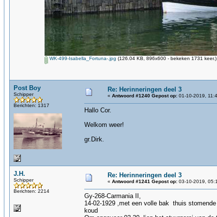
WK-499-Isabella_Fortuna-.jpg
(126.04 KB, 896x600 - bekeken 1731 keer.)
Post Boy
Re: Herinneringen deel 3
Schipper
«
Antwoord #1240 Gepost op:
01-10-2019, 11:
Berichten: 1317
Hallo Cor.
Welkom weer!
gr.Dirk.
J.H.
Re: Herinneringen deel 3
Schipper
«
Antwoord #1241 Gepost op:
03-10-2019, 05:
Berichten: 2214
Gy-268-Carmania II,
14-02-1929 ,met een volle bak thuis stomende 
koud