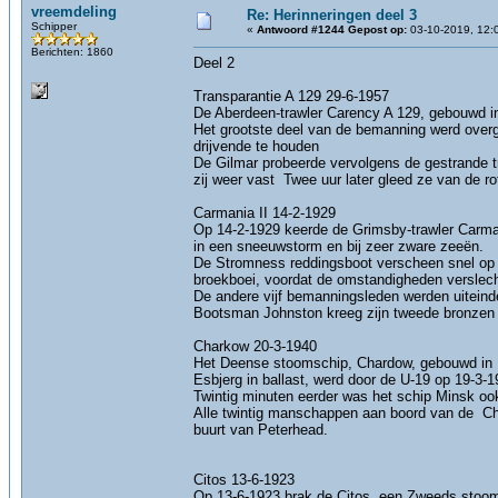
vreemdeling
Re: Herinneringen deel 3
Schipper
«
Antwoord #1244 Gepost op:
03-10-2019, 12:
Berichten: 1860
Deel 2
Transparantie A 129 29-6-1957
De Aberdeen-trawler Carency A 129, gebouwd in
Het grootste deel van de bemanning werd overge
drijvende te houden
De Gilmar probeerde vervolgens de gestrande tra
zij weer vast Twee uur later gleed ze van de r
Carmania II 14-2-1929
Op 14-2-1929 keerde de Grimsby-trawler Carman
in een sneeuwstorm en bij zeer zware zeeën.
De Stromness reddingsboot verscheen snel op 
broekboei, voordat de omstandigheden verslec
De andere vijf bemanningsleden werden uiteind
Bootsman Johnston kreeg zijn tweede bronzen 
Charkow 20-3-1940
Het Deense stoomschip, Chardow, gebouwd in 1
Esbjerg in ballast, werd door de U-19 op 19-3-1
Twintig minuten eerder was het schip Minsk ook
Alle twintig manschappen aan boord van de Cha
buurt van Peterhead.
Citos 13-6-1923
Op 13-6-1923 brak de Citos, een Zweeds stoomsc