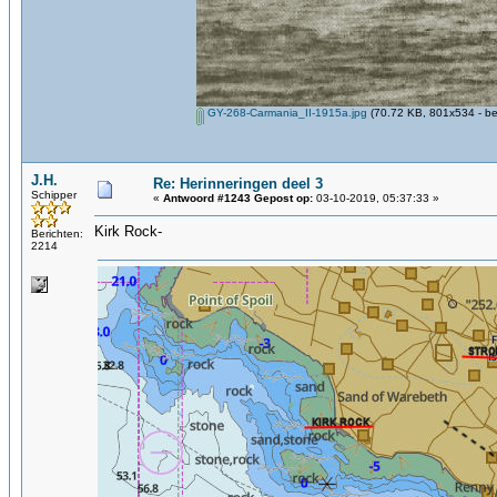
GY-268-Carmania_II-1915a.jpg
(70.72 KB, 801x534 - be
J.H.
Re: Herinneringen deel 3
Schipper
«
Antwoord #1243 Gepost op:
03-10-2019, 05:37:33 »
Kirk Rock-
Berichten:
2214