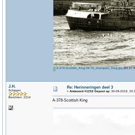
A-378-Scottish_King-59-78_Grampian_King.jpg
(65.57 K
J.H.
Re: Herinneringen deel 3
Schipper
«
Antwoord #1233 Gepost op:
30-09-2019, 20:
Berichten: 2214
A-378-Scottish King