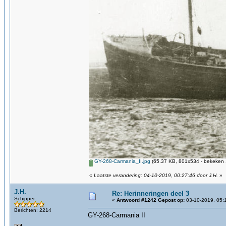
GY-268-Carmania_II.jpg
(65.37 KB, 801x534 - bekeken 
«
Laatste verandering: 04-10-2019, 00:27:46 door J.H.
»
J.H.
Re: Herinneringen deel 3
Schipper
«
Antwoord #1242 Gepost op:
03-10-2019, 05:
Berichten: 2214
GY-268-Carmania II