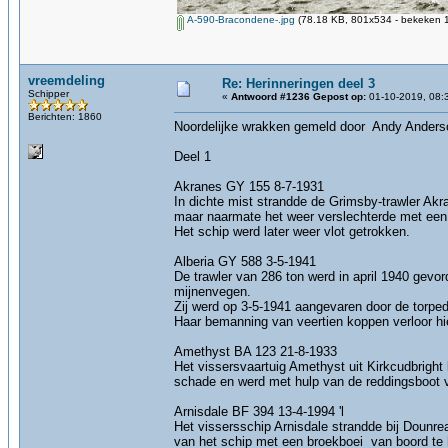
A-590-Bracondene-.jpg
(78.18 KB, 801x534 - bekeken 1
vreemdeling
Re: Herinneringen deel 3
Schipper
«
Antwoord #1236 Gepost op:
01-10-2019, 08:
Berichten: 1860
Noordelijke wrakken gemeld door Andy Anders
Deel 1
Akranes GY 155 8-7-1931
In dichte mist strandde de Grimsby-trawler Akra
maar naarmate het weer verslechterde met een 
Het schip werd later weer vlot getrokken.
Alberia GY 588 3-5-1941
De trawler van 286 ton werd in april 1940 gev
mijnenvegen.
Zij werd op 3-5-1941 aangevaren door de torpe
Haar bemanning van veertien koppen verloor hie
Amethyst BA 123 21-8-1933
Het vissersvaartuig Amethyst uit Kirkcudbright 
schade en werd met hulp van de reddingsboot 
Arnisdale BF 394 13-4-1994 'l
Het vissersschip Arnisdale strandde bij Dounr
van het schip met een broekboei van boord te h