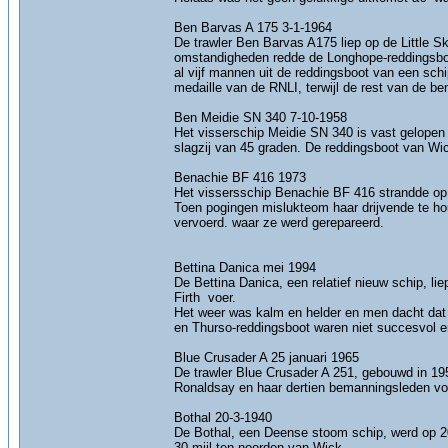
Ben Barvas A 175 3-1-1964
De trawler Ben Barvas A175 liep op de Little Sk
omstandigheden redde de Longhope-reddingsboo
al vijf mannen uit de reddingsboot van een sch
medaille van de RNLI, terwijl de rest van de b
Ben Meidie SN 340 7-10-1958
Het visserschip Meidie SN 340 is vast gelopen 
slagzij van 45 graden. De reddingsboot van Wic
Benachie BF 416 1973
Het vissersschip Benachie BF 416 strandde o
Toen pogingen mislukteom haar drijvende te ho
vervoerd. waar ze werd gerepareerd.
Bettina Danica mei 1994
De Bettina Danica, een relatief nieuw schip, li
Firth voer.
Het weer was kalm en helder en men dacht dat
en Thurso-reddingsboot waren niet succesvol en 
Blue Crusader A 25 januari 1965
De trawler Blue Crusader A 251, gebouwd in 195
Ronaldsay en haar dertien bemanningsleden vo
Bothal 20-3-1940
De Bothal, een Deense stoom schip, werd op 20
30 mijl ten noorden van Wick.