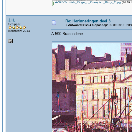
A-378-Scottish_King-r_n_Grampian_King-_2.jpg
(76.02 
J.H.
Re: Herinneringen deel 3
Schipper
«
Antwoord #1234 Gepost op:
30-09-2019, 20:
Berichten: 2214
A-590-Bracondene