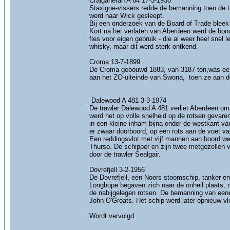
Craiganeran A 64 17-3-1938
Staxigoe-vissers redde de bemanning toen de tr
werd naar Wick gesleept.
Bij een onderzoek van de Board of Trade bleek 
Kort na het verlaten van Aberdeen werd de bon
fles voor eigen gebruik - die al weer heel sne
whisky, maar dit werd sterk ontkend.
Croma 13-7-1899
De Croma gebouwd 1883, van 3187 ton,was een
aan het ZO-uiteinde van Swona, toen ze aan de 
Dalewood A 481 3-3-1974
De trawler Dalewood A 481 verliet Aberdeen om 
werd het op volle snelheid op de rotsen gevare
in een kleine inham bijna onder de westkant va
er zwaar doorboord, op een rots aan de voet van
Een reddingsvlot met vijf mannen aan boord we
Thurso. De schipper en zijn twee metgezellen 
door de trawler Sealgair.
Dovrefjell 3-2-1956
De Dovrefjell, een Noors stoomschip, tanker en
Longhope begaven zich naar de onheil plaats, 
de nabijgelegen rotsen. De bemanning van eenen
John O'Groats. Het schip werd later opnieuw vl
Wordt vervolgd