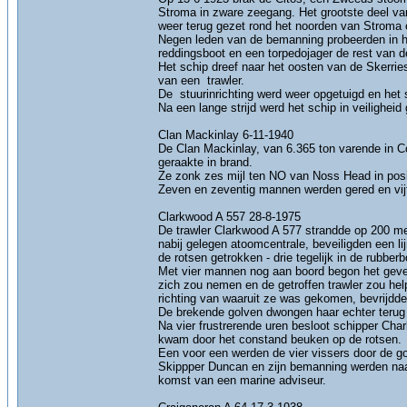
Stroma in zware zeegang. Het grootste deel va
weer terug gezet rond het noorden van Stroma 
Negen leden van de bemanning probeerden in h
reddingsboot en een torpedojager de rest van 
Het schip dreef naar het oosten van de Skerrie
van een trawler.
De stuurinrichting werd weer opgetuigd en het
Na een lange strijd werd het schip in veiligheid
Clan Mackinlay 6-11-1940
De Clan Mackinlay, van 6.365 ton varende in
geraakte in brand.
Ze zonk zes mijl ten NO van Noss Head in pos
Zeven en zeventig mannen werden gered en vij
Clarkwood A 557 28-8-1975
De trawler Clarkwood A 577 strandde op 200 me
nabij gelegen atoomcentrale, beveiligden een 
de rotsen getrokken - drie tegelijk in de rubberb
Met vier mannen nog aan boord begon het gevec
zich zou nemen en de getroffen trawler zou help
richting van waaruit ze was gekomen, bevrijdde 
De brekende golven dwongen haar echter terug 
Na vier frustrerende uren besloot schipper Cha
kwam door het constand beuken op de rotsen.
Een voor een werden de vier vissers door de go
Skippper Duncan en zijn bemanning werden naar
komst van een marine adviseur.