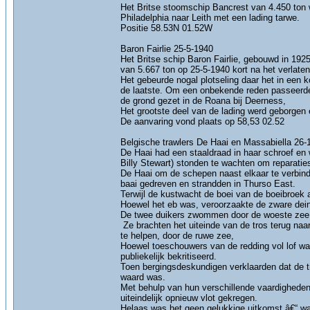
Het Britse stoomschip Bancrest van 4.450 ton 
Philadelphia naar Leith met een lading tarwe.
Positie 58.53N 01.52W
Baron Fairlie 25-5-1940
Het Britse schip Baron Fairlie, gebouwd in 19
van 5.667 ton op 25-5-1940 kort na het verlat
Het gebeurde nogal plotseling daar het in een 
de laatste. Om een ​​onbekende reden passeer
de grond gezet in de Roana bij Deerness,
Het grootste deel van de lading werd geborgen e
De aanvaring vond plaats op 58,53 02.52
Belgische trawlers De Haai en Massabiella 26-
De Haai had een staaldraad in haar schroef en
Billy Stewart) stonden te wachten om reparatie
De Haai om de schepen naast elkaar te verbin
baai gedreven en strandden in Thurso East.
Terwijl de kustwacht de boei van de boeibroek
Hoewel het eb was, veroorzaakte de zware dein
De twee duikers zwommen door de woeste zee, 
Ze brachten het uiteinde van de tros terug na
te helpen, door de ruwe zee,
Hoewel toeschouwers van de redding vol lof w
publiekelijk bekritiseerd.
Toen bergingsdeskundigen verklaarden dat de tr
waard was.
Met behulp van hun verschillende vaardigheden 
uiteindelijk opnieuw vlot gekregen.
Helaas was het geen gelukkige uitkomst â€“ wa