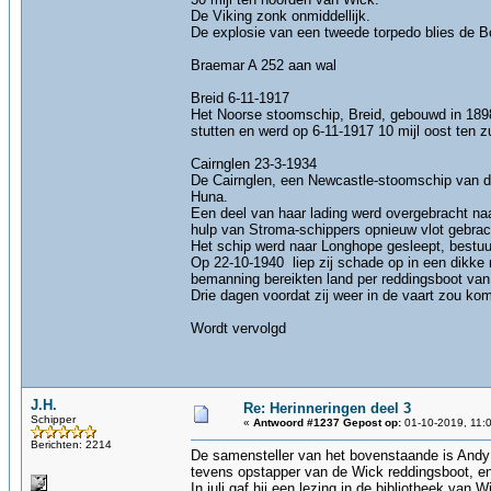
De Viking zonk onmiddellijk.
De explosie van een tweede torpedo blies de B
Braemar A 252 aan wal
Breid 6-11-1917
Het Noorse stoomschip, Breid, gebouwd in 1898
stutten en werd op 6-11-1917 10 mijl oost ten
Cairnglen 23-3-1934
De Cairnglen, een Newcastle-stoomschip van de
Huna.
Een deel van haar lading werd overgebracht naa
hulp van Stroma-schippers opnieuw vlot gebrach
Het schip werd naar Longhope gesleept, bestuur
Op 22-10-1940 liep zij schade op in een dikke 
bemanning bereikten land per reddingsboot van 
Drie dagen voordat zij weer in de vaart zou ko
Wordt vervolgd
J.H.
Re: Herinneringen deel 3
Schipper
«
Antwoord #1237 Gepost op:
01-10-2019, 11:
Berichten: 2214
De samensteller van het bovenstaande is Andy 
tevens opstapper van de Wick reddingsboot, en
In juli gaf hij een lezing in de bibliotheek v