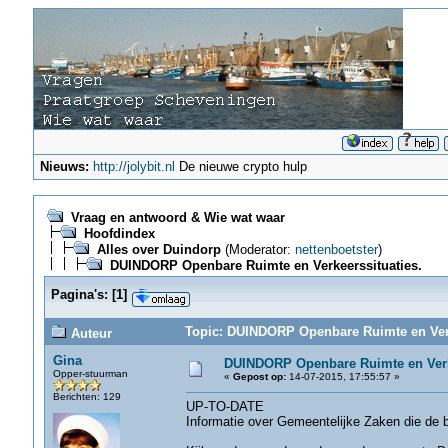
Nieuws:
http://jolybit.nl
De nieuwe crypto hulp
Vraag en antwoord & Wie wat waar
Hoofdindex
Alles over Duindorp
(Moderator:
nettenboetster
)
DUINDORP Openbare Ruimte en Verkeerssituaties.
Pagina's:
[
1
]
Topic: DUINDORP Openbare Ruimte en Verke
Auteur
Gina
DUINDORP Openbare Ruimte en Verke
Opper-stuurman
«
Gepost op:
14-07-2015, 17:55:57 »
Berichten: 129
UP-TO-DATE
Informatie over Gemeentelijke Zaken die de