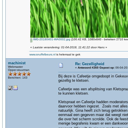
IMG-20180401-WA0002.jpg
(100.42 KB, 1080x640 - bekeken 2710 kee
«
Laatste verandering: 01-04-2018, 11:41:22 door Hans
»
www.snuffelbeurs.nl
is helemaal te gek
machinist
Re: Gezelligheid
Webmaster
«
Antwoord #260 Gepost op:
06-04-201
Opper-stuurman
Bij deze is Cafeetje omgedoopt in Gekeuv
Berichten: 143
gezellig te kletsen.
Cafeetje was een afsplitsing van Kletspr
te kunnen kletsen.
Kletspraat en Cafeetje hadden moderators 
daarvoor hebben ingezet. Zoals met alle
natuurlijk. Gina heeft zich terug getrokk
eenmaal een gegeven maar dat weegt niet
die over het scherm scrolde. Ook de feest
menige begrafenis kwam er een dankwoord 