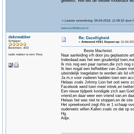
geweest. Wie wilt de nieuwe moderator 
«
Laatste verandering: 06-04-2018, 11:08:52 door 
www.snuffelbeurs.nl
dekzwabber
Re: Gezelligheid
Schipper
«
Antwoord #261 Gepost op:
11-04-201
Berichten: 403
Beste Machinist.
radio maken is een Virus
Naar aanleiding v/h door jou geplaatste art
Inderdaad,was het een goudentijd toen,maar
Ik mis nog een paar namen,die zich nog s
Ik ben nogal een liefhebber van Zware met
uiteindelijk toegelaten te worden als lid v
Ja m,n voor vaderen hadden toen een acca
Helaas zoals Johnny Lion het ooit eens zo
Facebook werd toen meer intrek,en twitter
Een nieuw tijdperk kondigde zich aan:God
vriend,en daar weer een vriend van,en da
Helaas het was niet te stoppen,en de site
Het spreekwoord zegt:Als er 1 schaap over
ouderwets willen Kallen zoals ze dat op 
Hg.
Adje.