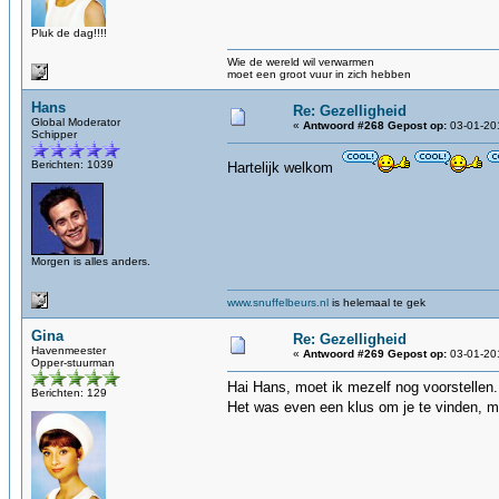
Pluk de dag!!!!
Wie de wereld wil verwarmen
moet een groot vuur in zich hebben
Hans
Re: Gezelligheid
Global Moderator
«
Antwoord #268 Gepost op:
03-01-201
Schipper
Berichten: 1039
Hartelijk welkom
Morgen is alles anders.
www.snuffelbeurs.nl
is helemaal te gek
Gina
Re: Gezelligheid
Havenmeester
«
Antwoord #269 Gepost op:
03-01-201
Opper-stuurman
Hai Hans, moet ik mezelf nog voorstellen.
Berichten: 129
Het was even een klus om je te vinden, m