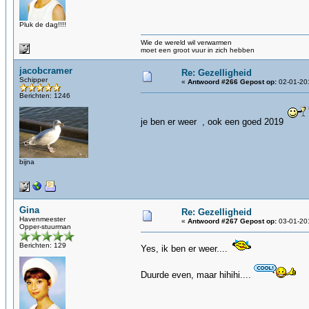
Pluk de dag!!!!
Wie de wereld wil verwarmen
moet een groot vuur in zich hebben
jacobcramer
Re: Gezelligheid
Schipper
«
Antwoord #266 Gepost op:
02-01-201
Berichten: 1246
je ben er weer , ook een goed 2019
bijna
Gina
Re: Gezelligheid
Havenmeester
«
Antwoord #267 Gepost op:
03-01-201
Opper-stuurman
Berichten: 129
Yes, ik ben er weer....
Duurde even, maar hihihi....