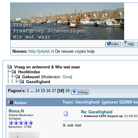
Nieuws:
http://jolybit.nl
De nieuwe crypto hulp
Vraag en antwoord & Wie wat waar
Hoofdindex
Gekeuvel
(Moderator:
Gina
)
Gezelligheid
Pagina's:
1
...
14
15
16
17
[
18
]
19
Topic: Gezelligheid (gelezen 522989 ke
Auteur
Rinus.N
Re: Gezelligheid
Global Moderator
«
Antwoord #255 Gepost op:
21-06-201
Schipper
ik ook niet
Berichten: 2798