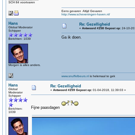
SCH 84 voortvaren
Eens gevaren Altijd Gevaren
http://www.scheveningen-haven.nl/
Hans
Re: Gezelligheid
Global Moderator
«
Antwoord #258 Gepost op:
24-10-201
Schipper
Ga ik doen.
Berichten: 1039
Morgen is alles anders.
www.snuffelbeurs.nl
is helemaal te gek
Hans
Re: Gezelligheid
Global
«
Antwoord #259 Gepost op:
01-04-2018, 11:39:03 »
Moderator
Schipper
Fijne paasdagen
Berichten:
1039