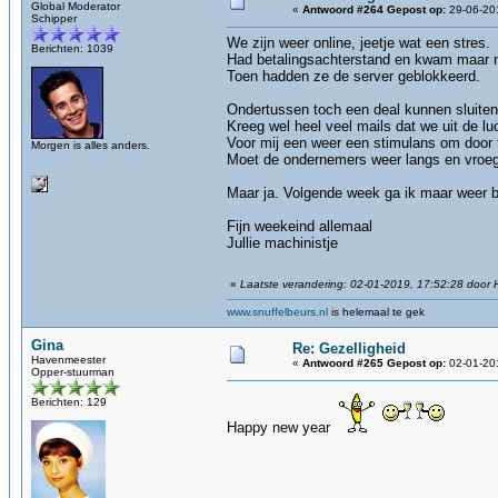
Global Moderator
«
Antwoord #264 Gepost op:
29-06-201
Schipper
We zijn weer online, jeetje wat een stres.
Berichten: 1039
Had betalingsachterstand en kwam maar ni
Toen hadden ze de server geblokkeerd.
Ondertussen toch een deal kunnen sluiten
Kreeg wel heel veel mails dat we uit de l
Voor mij een weer een stimulans om door 
Morgen is alles anders.
Moet de ondernemers weer langs en vroeger
Maar ja. Volgende week ga ik maar weer 
Fijn weekeind allemaal
Jullie machinistje
«
Laatste verandering: 02-01-2019, 17:52:28 door
www.snuffelbeurs.nl
is helemaal te gek
Gina
Re: Gezelligheid
Havenmeester
«
Antwoord #265 Gepost op:
02-01-201
Opper-stuurman
Berichten: 129
Happy new year