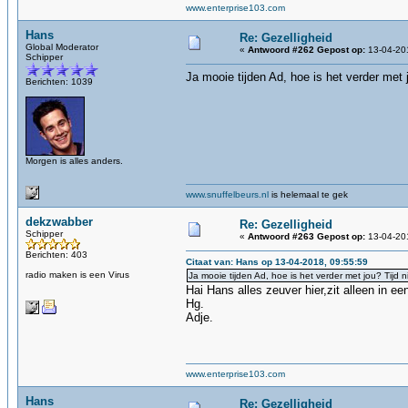
www.enterprise103.com
Hans
Re: Gezelligheid
Global Moderator
«
Antwoord #262 Gepost op:
13-04-201
Schipper
Ja mooie tijden Ad, hoe is het verder met 
Berichten: 1039
Morgen is alles anders.
www.snuffelbeurs.nl
is helemaal te gek
dekzwabber
Re: Gezelligheid
Schipper
«
Antwoord #263 Gepost op:
13-04-201
Berichten: 403
Citaat van: Hans op 13-04-2018, 09:55:59
radio maken is een Virus
Ja mooie tijden Ad, hoe is het verder met jou? Tijd n
Hai Hans alles zeuver hier,zit alleen in 
Hg.
Adje.
www.enterprise103.com
Hans
Re: Gezelligheid