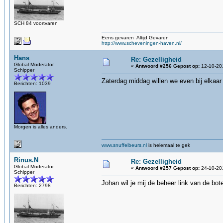
SCH 84 voortvaren
Eens gevaren Altijd Gevaren
http://www.scheveningen-haven.nl/
Hans
Re: Gezelligheid
Global Moderator
«
Antwoord #256 Gepost op:
12-10-201
Schipper
Zaterdag middag willen we even bij elkaar
Berichten: 1039
Morgen is alles anders.
www.snuffelbeurs.nl
is helemaal te gek
Rinus.N
Re: Gezelligheid
Global Moderator
«
Antwoord #257 Gepost op:
24-10-201
Schipper
Johan wil je mij de beheer link van de bot
Berichten: 2798