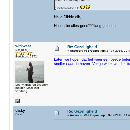
groetjes dikkie dik.
Hallo Dikkie dik,
Hoe is tie alles goed???lang geleden....
witkwast
Re: Gezelligheid
Schipper
«
Antwoord #61 Gepost op:
27-07-2015, 20:4
Berichten: 2272
Laten we hopen dat het weer een beetje bete
sneller naar de haven. Vorige week werd ik b
Leer v. gisteren Droom v.
morgen Maar leef
vandaag
dicky
Re: Gezelligheid
Gast
«
Antwoord #62 Gepost op:
28-07-2015, 14:4