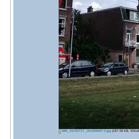
IMG_20150727_161456687-2.jpg
(187.58 KB, 506x9