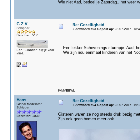
Wie niet Aad, bedoel je Zaterdag...het weer 
G.Z.V.
Re: Gezelligheid
Schipper
«
Antwoord #63 Gepost op:
28-07-2015, 18:4
Berichten: 517
Een lekker Schevenings sturmpje Aad, heb
Een "Eilander" blijf je voor
We zijn nou eenmaal kinderen van het Noo
altijd.
gz
IVMVEBWL
Hans
Re: Gezelligheid
Global Moderator
«
Antwoord #64 Gepost op:
28-07-2015, 19:1
Schipper
Gisteren waren ze nog steeds druk bezig met 
Berichten: 1039
Zijn ook geen bomen meer ook.