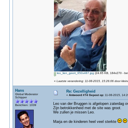
leo_lien_geert_650x487.jpg
(24.65 KB, 184x270 - be
«
Laatste verandering: 11-08-2015, 15:26:06 door klein
Hans
Re: Gezelligheid
Global Moderator
«
Antwoord #74 Gepost op:
11-08-2015, 14:2
Schipper
Leo van der Bruggen is afgelopen zaterdag over
Berichten: 1039
Zijn betrokkenheid met de site was groot.
We zullen je missen Leo.
Marja en de kinderen heel veel sterkte