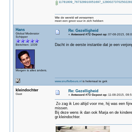
11781809_767328910051697_12800273702502281
Wie de wereld wil verwarmen
moet een groot vuur in zich hebben
Hans
Re: Gezelligheid
Global Moderator
«
Antwoord #72 Gepost op:
07-08-2015, 08:0
Schipper
Dacht in de eerste instantie dat je een verj
Berichten: 1039
Morgen is alles anders.
www.snuffelbeurs.nl
is helemaal te gek
kleindochter
Re: Gezelligheid
Gast
«
Antwoord #73 Gepost op:
11-08-2015, 09:5
Zo zag ik Leo altijd voor me, hij was een fi
missen.
Bij deze wens ik dan ook Marja en de kinderen
gr.kleindochter.