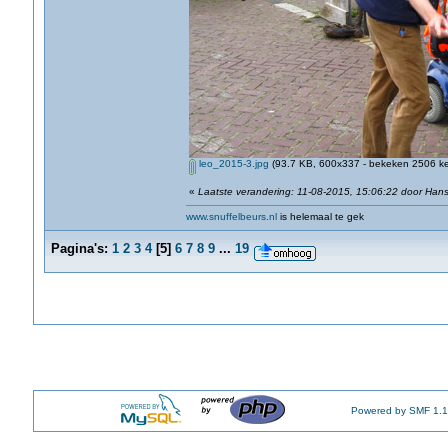
leo_2015-3.jpg
(93.7 KB, 600x337 - bekeken 2506 ke
«
Laatste verandering: 11-08-2015, 15:06:22 door Han
www.snuffelbeurs.nl
is helemaal te gek
Pagina's:
1
2
3
4
[
5
]
6
7
8
9
...
19
Powered by SMF 1.1