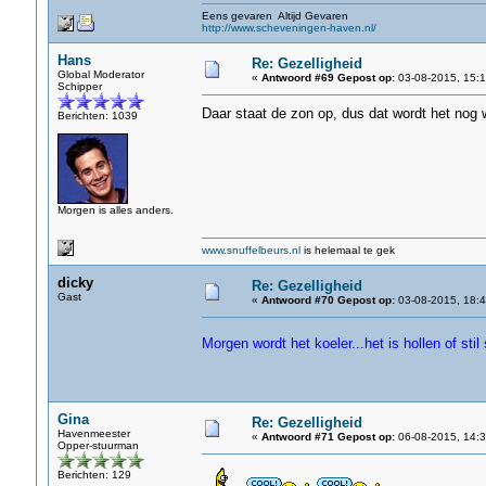
Eens gevaren Altijd Gevaren
http://www.scheveningen-haven.nl/
Hans
Re: Gezelligheid
Global Moderator
«
Antwoord #69 Gepost op:
03-08-2015, 15:1
Schipper
Daar staat de zon op, dus dat wordt het nog
Berichten: 1039
Morgen is alles anders.
www.snuffelbeurs.nl
is helemaal te gek
dicky
Re: Gezelligheid
Gast
«
Antwoord #70 Gepost op:
03-08-2015, 18:4
Morgen wordt het koeler...het is hollen of stil
Gina
Re: Gezelligheid
Havenmeester
«
Antwoord #71 Gepost op:
06-08-2015, 14:3
Opper-stuurman
Berichten: 129