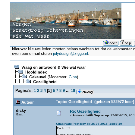
Nieuws:
Nieuwe leden moeten helaas wachten tot dat de webmaster ze a
even een e-mail sturen
jolydesign@ziggo.nl
.
Vraag en antwoord & Wie wat waar
Hoofdindex
Gekeuvel
(Moderator:
Gina
)
Gezelligheid
Pagina's:
1
2
3
4
[
5
]
6
7
8
9
...
19
Topic: Gezelligheid (gelezen 522972 keer)
Auteur
dicky
Re: Gezelligheid
Gast
«
Antwoord #60 Gepost op:
27-07-2015, 20:1
Citaat van: Post Boy op 26-07-2015, 14:59:10
En ik...!!!!
Ik ben er ook nog hoor!!!!!