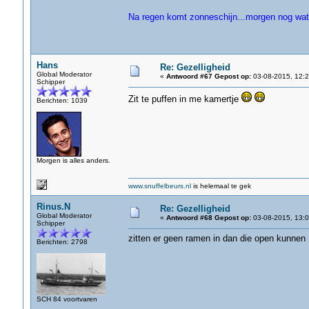
Na regen komt zonneschijn...morgen nog wat
Hans
Re: Gezelligheid
Global Moderator
«
Antwoord #67 Gepost op:
03-08-2015, 12:2
Schipper
Zit te puffen in me kamertje
Berichten: 1039
Morgen is alles anders.
www.snuffelbeurs.nl
is helemaal te gek
Rinus.N
Re: Gezelligheid
Global Moderator
«
Antwoord #68 Gepost op:
03-08-2015, 13:0
Schipper
zitten er geen ramen in dan die open kunnen
Berichten: 2798
SCH 84 voortvaren