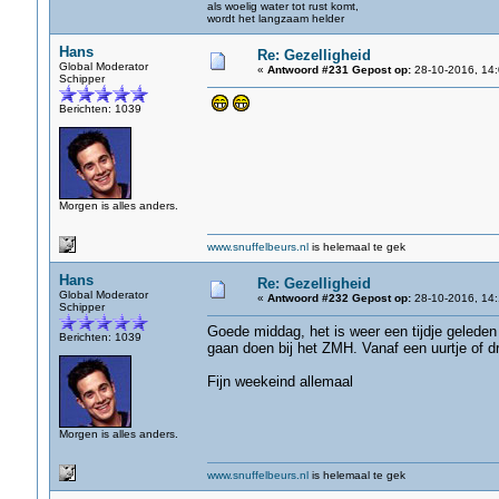
als woelig water tot rust komt,
wordt het langzaam helder
Hans
Re: Gezelligheid
Global Moderator
«
Antwoord #231 Gepost op:
28-10-2016, 14:
Schipper
Berichten: 1039
Morgen is alles anders.
www.snuffelbeurs.nl
is helemaal te gek
Hans
Re: Gezelligheid
Global Moderator
«
Antwoord #232 Gepost op:
28-10-2016, 14:
Schipper
Goede middag, het is weer een tijdje geleden 
Berichten: 1039
gaan doen bij het ZMH. Vanaf een uurtje of dr
Fijn weekeind allemaal
Morgen is alles anders.
www.snuffelbeurs.nl
is helemaal te gek