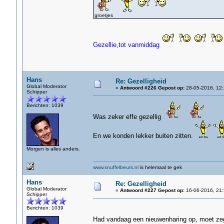
groetjes
Gezellie,tot vanmiddag
Hans
Re: Gezelligheid
Global Moderator
«
Antwoord #226 Gepost op:
28-05-2016, 12:
Schipper
Berichten: 1039
Was zeker effe gezellig
En we konden lekker buiten zitten.
Morgen is alles anders.
www.snuffelbeurs.nl
is helemaal te gek
Hans
Re: Gezelligheid
Global Moderator
«
Antwoord #227 Gepost op:
16-06-2016, 21:
Schipper
Berichten: 1039
Had vandaag een nieuwenharing op, moet ze