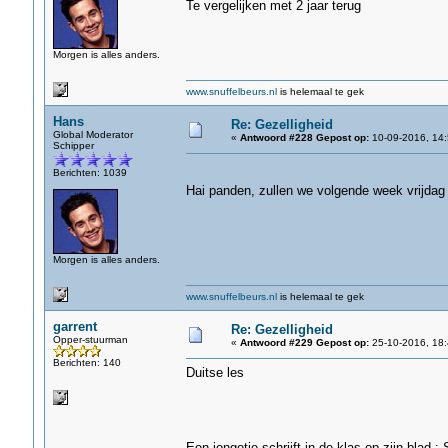
Te vergelijken met 2 jaar terug
Morgen is alles anders.
www.snuffelbeurs.nl
is helemaal te gek
Hans
Re: Gezelligheid
Global Moderator
«
Antwoord #228 Gepost op:
10-09-2016, 14:
Schipper
Berichten: 1039
Hai panden, zullen we volgende week vrijda
Morgen is alles anders.
www.snuffelbeurs.nl
is helemaal te gek
garrent
Re: Gezelligheid
Opper-stuurman
«
Antwoord #229 Gepost op:
25-10-2016, 18:
Berichten: 140
Duitse les
Een jongetje schrijft in de klas op zijn blad 