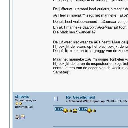
De juffrouw, uiteraard heel curieus, vraagt : 
â€˜Heel simpelâ€™ zegt het manneke : â€œS
De juf, heel verbouwereerd : â€œmaar ventje, 
En â€˜t manneke daarop : â€œMaar juf toch, 
Die Mädchen Swanger!â€
De juf weet niet waar ze â€˜t heeft! Maar geli
Hij bekijkt de letters op het blad, bekijkt de
De juf, lijkbleek en bijna groggy van de zenu
Maar het manneke zâ€™n oogjes fonkelen van
Hij bekijkt de juf en de inspecteur en zegt t
eerste letters van de dagen van de week in d
Samstag".
shipwis
Re: Gezelligheid
Scheepsjongen
«
Antwoord #230 Gepost op:
26-10-2016, 05:
Berichten: 26