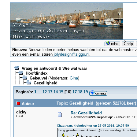
Nieuws:
Nieuwe leden moeten helaas wachten tot dat de webmaster ze a
even een e-mail sturen
jolydesign@ziggo.nl
.
Vraag en antwoord & Wie wat waar
Hoofdindex
Gekeuvel
(Moderator:
Gina
)
Gezelligheid
Pagina's:
1
...
12
13
14
15
[
16
]
17
18
19
Topic: Gezelligheid (gelezen 522781 keer)
Auteur
dicky
Re: Gezelligheid
Gast
«
Antwoord #225 Gepost op:
27-05-2016, 11:
Citaat van: kleindochter op 27-05-2016, 10:07:59
Lang geleden maar ik kom! ;)Tot vanmiddag ,ik probeer er