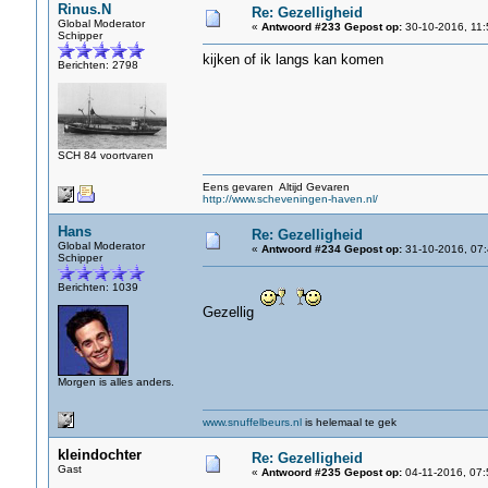
Rinus.N
Re: Gezelligheid
Global Moderator
«
Antwoord #233 Gepost op:
30-10-2016, 11:
Schipper
kijken of ik langs kan komen
Berichten: 2798
SCH 84 voortvaren
Eens gevaren Altijd Gevaren
http://www.scheveningen-haven.nl/
Hans
Re: Gezelligheid
Global Moderator
«
Antwoord #234 Gepost op:
31-10-2016, 07:
Schipper
Berichten: 1039
Gezellig
Morgen is alles anders.
www.snuffelbeurs.nl
is helemaal te gek
kleindochter
Re: Gezelligheid
Gast
«
Antwoord #235 Gepost op:
04-11-2016, 07: