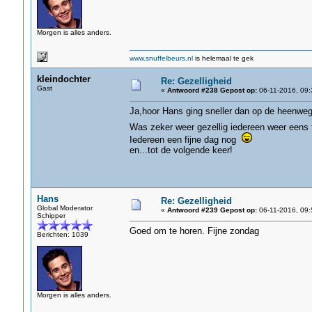
Morgen is alles anders.
www.snuffelbeurs.nl
is helemaal te gek
kleindochter
Re: Gezelligheid
Gast
«
Antwoord #238 Gepost op:
06-11-2016, 09:
Ja,hoor Hans ging sneller dan op de heenweg
Was zeker weer gezellig iedereen weer eens t
Iedereen een fijne dag nog
en...tot de volgende keer!
Hans
Re: Gezelligheid
Global Moderator
«
Antwoord #239 Gepost op:
06-11-2016, 09:
Schipper
Goed om te horen. Fijne zondag
Berichten: 1039
Morgen is alles anders.