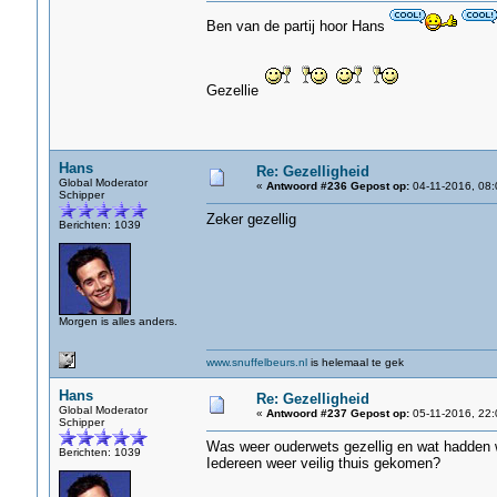
Ben van de partij hoor Hans
Gezellie
Hans
Re: Gezelligheid
Global Moderator
«
Antwoord #236 Gepost op:
04-11-2016, 08:
Schipper
Zeker gezellig
Berichten: 1039
Morgen is alles anders.
www.snuffelbeurs.nl
is helemaal te gek
Hans
Re: Gezelligheid
Global Moderator
«
Antwoord #237 Gepost op:
05-11-2016, 22:
Schipper
Was weer ouderwets gezellig en wat hadden w
Berichten: 1039
Iedereen weer veilig thuis gekomen?