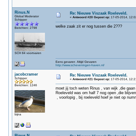
Rinus.N
Re: Nieuwe Viszaak Roeleveld.
Global Moderator
«
Antwoord #20 Gepost op:
17-05-2014, 12:0
Schipper
welke zaak zit er nog tussen die 2???
Berichten: 2798
SCH 84 voortvaren
Eens gevaren Altijd Gevaren
http://www.scheveningen-haven.nl/
jacobcramer
Re: Nieuwe Viszaak Roeleveld.
Schipper
«
Antwoord #21 Gepost op:
17-05-2014, 12:2
Berichten: 1246
moet jij toch weten Rinus , van wijk ,die gaan
Roeleveld was om half 7 nog open ,die blijven 
, voorlopig , bij roeleveld hoef je niet op nu
bijna
Rinus.N