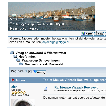
Nieuws:
Nieuwe leden moeten helaas wachten tot dat de webmaster ze a
even een e-mail sturen
jolydesign@ziggo.nl
.
Vraag en antwoord & Wie wat waar
Hoofdindex
Praatgroep Scheveningen
Nieuwe Viszaak Roeleveld.
Pagina's:
1
[
2
]
Topic: Nieuwe Viszaak Roeleveld. (gelezen
Auteur
zier
Re: Nieuwe Viszaak Roeleveld.
Schipper
«
Antwoord #15 Gepost op:
16-05-2014, 13:2
Berichten: 3620
De nonnen niet,maar dat soort de afgewerkte 