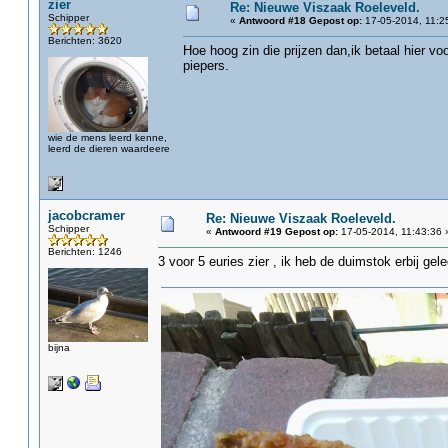
zier
Re: Nieuwe Viszaak Roeleveld.
Schipper
«
Antwoord #18 Gepost op:
17-05-2014, 11:2
Berichten: 3620
Hoe hoog zin die prijzen dan,ik betaal hier vo
piepers.
wie de mens leerd kenne,
leerd de dieren waardeere
jacobcramer
Re: Nieuwe Viszaak Roeleveld.
Schipper
«
Antwoord #19 Gepost op:
17-05-2014, 11:43:36 
Berichten: 1246
3 voor 5 euries zier , ik heb de duimstok erbij ge
bijna