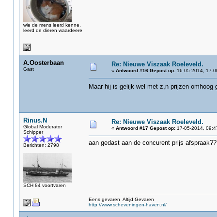
wie de mens leerd kenne,
leerd de dieren waardeere
A.Oosterbaan
Re: Nieuwe Viszaak Roeleveld.
Gast
«
Antwoord #16 Gepost op:
16-05-2014, 17:0
Maar hij is gelijk wel met z,n prijzen omhoo
Rinus.N
Re: Nieuwe Viszaak Roeleveld.
Global Moderator
«
Antwoord #17 Gepost op:
17-05-2014, 09:4
Schipper
aan gedast aan de concurent prijs afspraak??
Berichten: 2798
SCH 84 voortvaren
Eens gevaren Altijd Gevaren
http://www.scheveningen-haven.nl/