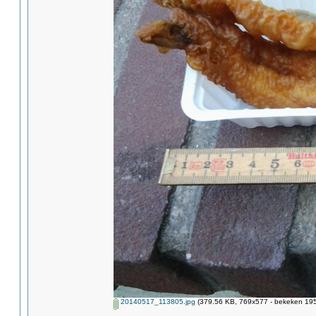
20140517_113805.jpg
(379.56 KB, 769x577 - bekeken 195