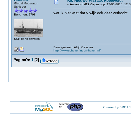
Re: Nieuwe Viszaak Roeleveld.
Global Moderator
«
Antwoord #22 Gepost op:
17-05-2014, 12:3
Schipper
wat ik niet wist dat v wijk ook daar verkocht
Berichten: 2798
SCH 84 voortvaren
Eens gevaren Altijd Gevaren
http://www.scheveningen-haven.nl/
Pagina's:
1
[
2
]
Powered by SMF 1.1