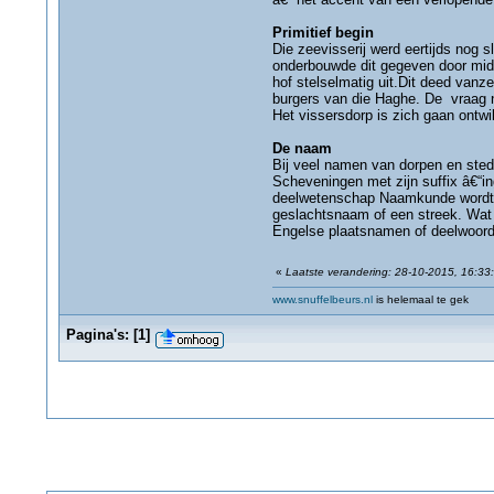
Primitief begin
Die zeevisserij werd eertijds nog 
onderbouwde dit gegeven door midd
hof stelselmatig uit.Dit deed vanz
burgers van die Haghe. De vraag
Het vissersdorp is zich gaan ontwi
De naam
Bij veel namen van dorpen en stede
Scheveningen met zijn suffix â€“i
deelwetenschap Naamkunde wordt ui
geslachtsnaam of een streek. Wat 
Engelse plaatsnamen of deelwoorde
«
Laatste verandering: 28-10-2015, 16:33
www.snuffelbeurs.nl
is helemaal te gek
Pagina's:
[
1
]