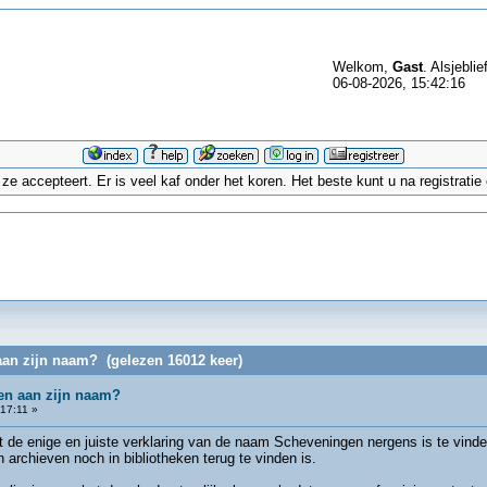
Welkom,
Gast
. Alsjeblie
06-08-2026, 15:42:16
 accepteert. Er is veel kaf onder het koren. Het beste kunt u na registrati
an zijn naam? (gelezen 16012 keer)
n aan zijn naam?
17:11 »
t de enige en juiste verklaring van de naam Scheveningen nergens is te vind
archieven noch in bibliotheken terug te vinden is.