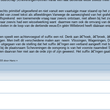
slechts primitief uitgeoefend en niet vanuit een vaartuigje maar staand op h
el van zowel tekst als afbeeldingen.Vanwege de aanwezigheid van het grafeli
elfsprekend een toenemende vraag naar zeevis ontstaan, niet alleen bij het z
 naar zeevis had een wisselwerking want daarmee nam ook de omvang van de
kkelen in de loop van de dertiende eeuw.En géén Willebrord heeft dááraan eni
n speelt een achtervoegsel of suffix een rol. Denk aan â€“hoek, â€“broek, â€
ngen. Men treft dit verscheidene malen aan: neem Vlissingen, Wageningen, De
tgegaan van de stelling dat het suffix â€“ingen een verband aangeeft met 
bij de plaatsnaam Scheveningen de oorsprong is van het voorste naamdeel Sch
n daarvan hier niet aan de orde zijn of zijn geweest. Het suffix â€“ingen ga
:55 door Hans
»