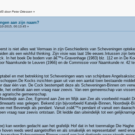
45 door Peter Driessen
»
ngen aan zijn naam?
10-2015, 00:13:45 »
erst is niet alles wat Vermaas in zijn Geschiedenis van Scheveningen opteke
iden als een wishful thinking. Zijn visie was laat 19e eeuws.Intussen zijn be
Cock. In het boek De bodem van â€™s-Gravenhage (1983) blz. 112 en in De K
oor Naamkunde te Leuven (1966) en de Commissie voor Naamkunde nr. 42 te A
eptabel en met betrekking tot Scheveningen wars van schijnbare Angelsaksis
sschoppen.De Kocks inzichten gaan uit van een aantal toen bestaande midde
 daar één van. De Cock bestempelt deze als Scheveningen-Binnen om verwis
rde, het ontbrak aan een vraag naar zeevis. Van een gemeenschap van visser
eve agrarische gemeenschap.
 Noordwijk aan Zee, Egmond aan Zee en Wijk aan Zee als voorbeeld maakt De 
ndinwaarts was gelegen. Bekend zijn bijvoorbeeld Katwijk-Binnen, Noordwijk-
ee met Beverwijk als pendant. Vanuit zoâ€™n pendant of vanuit een daaracht
een vraag naar zeevis ontstaan. Dit leidde dan uiteindelijk tot een gelijknami
e) kan worden gedacht aan het grafelijk Hof dat in het toenmalige Die Haghe 
re hoven reeds werd aangetroffen en als smakelijk en representatief werd er
 buurschap Scheveningen-Binnen vanaf een laat dertiende eeuw steeds meer 