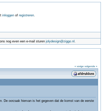
ft
inloggen
of
registreren
.
e ons nog even een e-mail sturen
jolydesign@ziggo.nl
.
« vorige
volgende »
en. De oorzaak hiervan is het gegeven dat de komst van de eerste