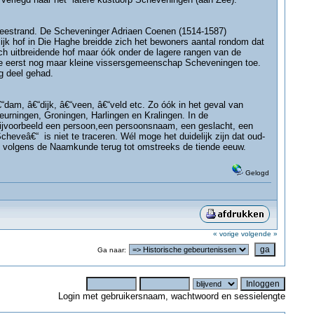
et zeestrand. De Scheveninger Adriaen Coenen (1514-1587)
jk hof in Die Haghe breidde zich het bewoners aantal rondom dat
ich uitbreidende hof maar óók onder de lagere rangen van de
 eerst nog maar kleine vissersgemeenschap Scheveningen toe.
g deel gehad.
“dam, â€“dijk, â€“veen, â€“veld etc. Zo óók in het geval van
urningen, Groningen, Harlingen en Kralingen. In de
bijvoorbeeld een persoon,een persoonsnaam, een geslacht, een
eveâ€“ is niet te traceren. Wél moge het duidelijk zijn dat oud-
at volgens de Naamkunde terug tot omstreeks de tiende eeuw.
Gelogd
« vorige
volgende »
Ga naar:
Login met gebruikersnaam, wachtwoord en sessielengte