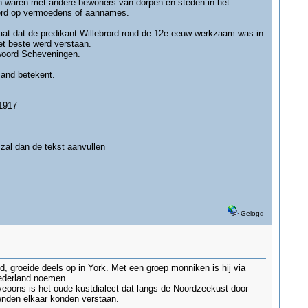
cten waren met andere bewoners van dorpen en steden in het
eerd op vermoedens of aannames.
aat dat de predikant Willebrord rond de 12e eeuw werkzaam was in
et beste werd verstaan.
 woord Scheveningen.
zand betekent.
 1917
zal dan de tekst aanvullen
Gelogd
, groeide deels op in York. Met een groep monniken is hij via
Nederland noemen.
oons is het oude kustdialect dat langs de Noordzeekust door
enden elkaar konden verstaan.