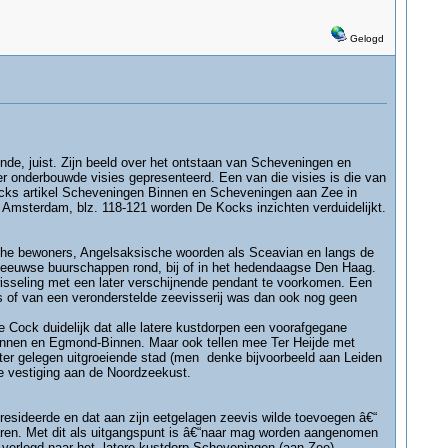
Gelogd
nde, juist. Zijn beeld over het ontstaan van Scheveningen en
ter onderbouwde visies gepresenteerd. Een van die visies is die van
ocks artikel Scheveningen Binnen en Scheveningen aan Zee in
msterdam, blz. 118-121 worden De Kocks inzichten verduidelijkt.
che bewoners, Angelsaksische woorden als Sceavian en langs de
leeuwse buurschappen rond, bij of in het hedendaagse Den Haag.
seling met een later verschijnende pendant te voorkomen. Een
s of van een veronderstelde zeevisserij was dan ook nog geen
Cock duidelijk dat alle latere kustdorpen een voorafgegane
Binnen en Egmond-Binnen. Maar ook tellen mee Ter Heijde met
er gelegen uitgroeiende stad (men denke bijvoorbeeld aan Leiden
ge vestiging aan de Noordzeekust.
resideerde en dat aan zijn eetgelagen zeevis wilde toevoegen â€“
varen. Met dit als uitgangspunt is â€“naar mag worden aangenomen
verlegd naar het latere kustdorp Scheveningen (aan Zee).