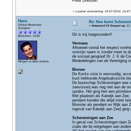
Peter Driessen
«
Laatste verandering: 19-07-2014, 14:47:
Hans
Re: Hoe komt Scheveni
Global Moderator
«
Antwoord #2 Gepost op:
21-
Schipper
Dit is mij toegezonden!!
Berichten: 1039
Vermaas
Alhoewel vooral het respect overhe
overzijn naam is zonder meer te du
de sociaal geograaf Dr. J. K de 
Mededelingen van de Vereniging v
Morgen is alles anders.
Binnen
De Kocks visie is eenvoudig, acc
kust trekkende Angelsaksische bi
De buurschap Scheveningen was er
zeevisserij was nog niet aan de o
sprake. Het ging hier een primiti
Met plaatsen als Katwijk aan Zee,
pendant kenden die altijd meer la
Monster als pendant en Wijk aan Z
ingeval van Katwijk aan Zee) ging 
Scheveningen aan Zee
In geval van Scheveningen (aan Ze
zoals die bij eetgelagen aan ande
â€“ het accent van een verlopende