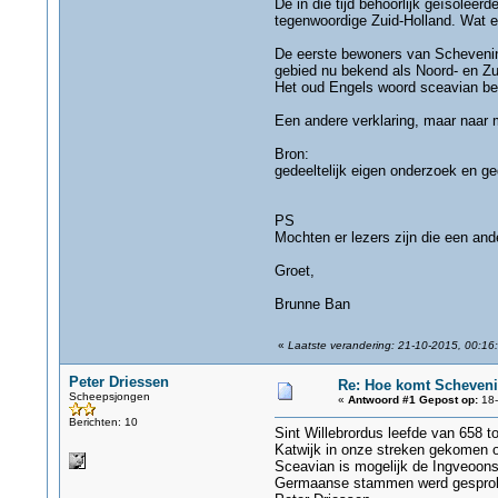
De in die tijd behoorlijk geïsolee
tegenwoordige Zuid-Holland. Wat 
De eerste bewoners van Schevening
gebied nu bekend als Noord- en Zui
Het oud Engels woord sceavian bet
Een andere verklaring, maar naar m
Bron:
gedeeltelijk eigen onderzoek en g
PS
Mochten er lezers zijn die een and
Groet,
Brunne Ban
«
Laatste verandering: 21-10-2015, 00:16
Peter Driessen
Re: Hoe komt Scheveni
Scheepsjongen
«
Antwoord #1 Gepost op:
18-
Berichten: 10
Sint Willebrordus leefde van 658 t
Katwijk in onze streken gekomen o
Sceavian is mogelijk de Ingveoon
Germaanse stammen werd gesproken 