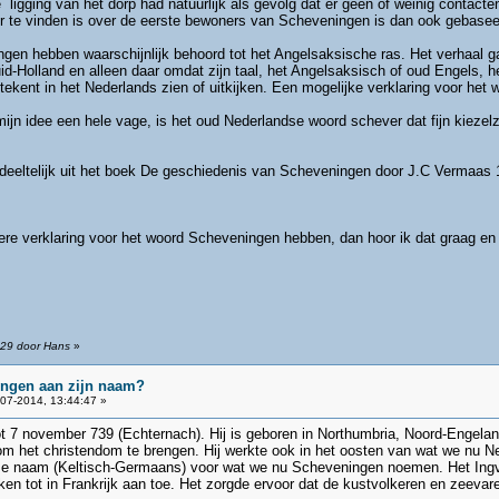
rde ligging van het dorp had natuurlijk als gevolg dat er geen of weinig conta
er te vinden is over de eerste bewoners van Scheveningen is dan ook gebas
en hebben waarschijnlijk behoord tot het Angelsaksische ras. Het verhaal g
d-Holland en alleen daar omdat zijn taal, het Angelsaksisch of oud Engels, h
ekent in het Nederlands zien of uitkijken. Een mogelijke verklaring voor het
ijn idee een hele vage, is het oud Nederlandse woord schever dat fijn kiezel
edeeltelijk uit het boek De geschiedenis van Scheveningen door J.C Vermaas
ere verklaring voor het woord Scheveningen hebben, dan hoor ik dat graag en 
:29 door Hans
»
ngen aan zijn naam?
07-2014, 13:44:47 »
ot 7 november 739 (Echternach). Hij is geboren in Northumbria, Noord-Engeland
m het christendom te brengen. Hij werkte ook in het oosten van wat we nu 
se naam (Keltisch-Germaans) voor wat we nu Scheveningen noemen. Het Ingve
tot in Frankrijk aan toe. Het zorgde ervoor dat de kustvolkeren en zeevar