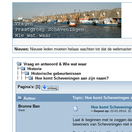
Nieuws:
Nieuwe leden moeten helaas wachten tot dat de webmaster ze
Vraag en antwoord & Wie wat waar
Historie
Historische gebeurtenissen
Hoe komt Scheveningen aan zijn naam?
Pagina's:
[
1
]
Topic: Hoe komt Scheveningen a
Auteur
Brunne Ban
Hoe komt Scheveninge
Gast
«
Gepost op:
22-01-2014, 11:
Laat ik beginnen met te zeggen da
bewoners van Scheveningen niet in 