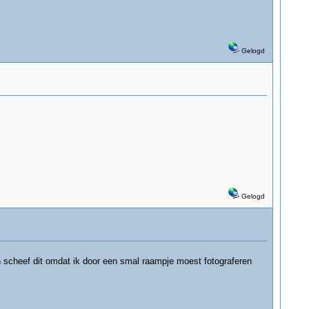
Gelogd
Gelogd
jn scheef dit omdat ik door een smal raampje moest fotograferen