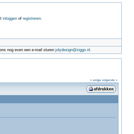
ft
inloggen
of
registreren
.
e ons nog even een e-mail sturen
jolydesign@ziggo.nl
.
« vorige
volgende »