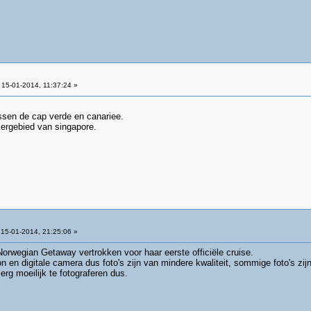
15-01-2014, 11:37:24 »
ssen de cap verde en canariee.
kergebied van singapore.
15-01-2014, 21:25:06 »
rwegian Getaway vertrokken voor haar eerste officiële cruise.
on en digitale camera dus foto's zijn van mindere kwaliteit, sommige foto's zi
rg moeilijk te fotograferen dus.