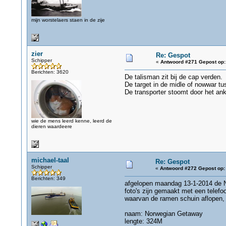
mijn worstelaers staen in de zije
zier
Re: Gespot
Schipper
«
Antwoord #271 Gepost op:
Berichten: 3620
De talisman zit bij de cap verden.
De target in de midle of nowwar tu
De transporter stoomt door het an
wie de mens leerd kenne, leerd de
dieren waardeere
michael-taal
Re: Gespot
Schipper
«
Antwoord #272 Gepost op:
Berichten: 349
afgelopen maandag 13-1-2014 de No
foto's zijn gemaakt met een telefo
waarvan de ramen schuin aflopen, e
naam: Norwegian Getaway
lengte: 324M