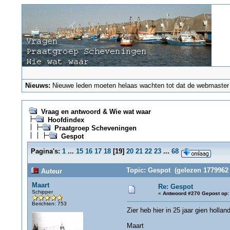
Nieuws:
Nieuwe leden moeten helaas wachten tot dat de webmaster ze
Vraag en antwoord & Wie wat waar
Hoofdindex
Praatgroep Scheveningen
Gespot
Pagina's:
1
...
15
16
17
18
[
19
]
20
21
22
23
...
68
Topic: Gespot (gelezen 1779962 
Auteur
Maart
Re: Gespot
Schipper
«
Antwoord #270 Gepost op:
Berichten: 753
Zier heb hier in 25 jaar gien holl
Maart