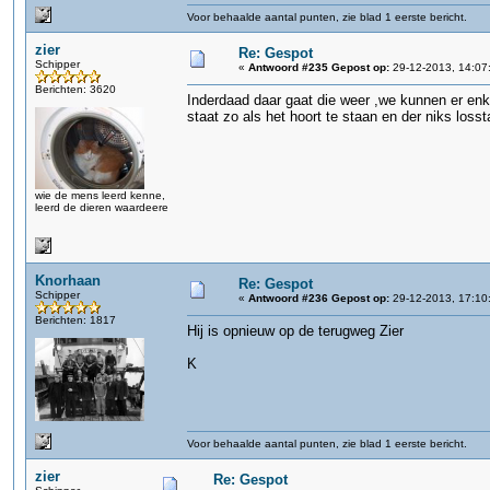
Voor behaalde aantal punten, zie blad 1 eerste bericht.
zier
Re: Gespot
Schipper
«
Antwoord #235 Gepost op:
29-12-2013, 14:07
Berichten: 3620
Inderdaad daar gaat die weer ,we kunnen er enk
staat zo als het hoort te staan en der niks loss
wie de mens leerd kenne,
leerd de dieren waardeere
Knorhaan
Re: Gespot
Schipper
«
Antwoord #236 Gepost op:
29-12-2013, 17:10
Berichten: 1817
Hij is opnieuw op de terugweg Zier
K
Voor behaalde aantal punten, zie blad 1 eerste bericht.
zier
Re: Gespot