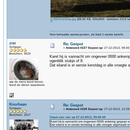
DSC01102aa.jpg
(88.82 KB, 600x800 - bekeken 2516 ke
Voor behaalde aantal punten, zie blad 1 eerste bericht.
zier
Re: Gespot
Schipper
«
Antwoord #227 Gepost op:
27-12-2013, 09:40
Berichten: 3620
Karel hij is vannacht om ongeveer 0000 ankerop
ogenblik stukje of 8.
Dat eiland is er eerste kerstdag in alle vroegt
wie de mens leerd kenne,
leerd de dieren waardeere
Knorhaan
Re: Gespot
Schipper
«
Antwoord #228 Gepost op:
27-12-2013, 12:29
Berichten: 1817
Citaat van: zier op 27-12-2013, 09:40:49
Karel hij is vannacht om ongeveer 0000 ankerop gegaan en 
Dat eiland is er eerste kerstdag in alle vroegte afgehaald