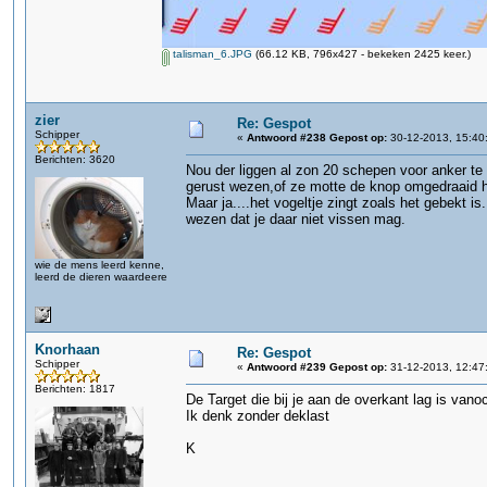
talisman_6.JPG
(66.12 KB, 796x427 - bekeken 2425 keer.)
zier
Re: Gespot
Schipper
«
Antwoord #238 Gepost op:
30-12-2013, 15:40
Berichten: 3620
Nou der liggen al zon 20 schepen voor anker te
gerust wezen,of ze motte de knop omgedraaid 
Maar ja....het vogeltje zingt zoals het gebekt i
wezen dat je daar niet vissen mag.
wie de mens leerd kenne,
leerd de dieren waardeere
Knorhaan
Re: Gespot
Schipper
«
Antwoord #239 Gepost op:
31-12-2013, 12:47
Berichten: 1817
De Target die bij je aan de overkant lag is van
Ik denk zonder deklast
K