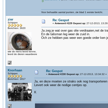
Voor behaalde aantal punten, zie blad 1 eerste bericht.
zier
Re: Gespot
Schipper
«
Antwoord #229 Gepost op:
27-12-2013, 13:29
Berichten: 3620
Ja zeg je wat over gas olie verdraaien,net de t
En de talisman leg weer de zuid in.
Och ze hebben pas weer een goede order ken je 
wie de mens leerd kenne,
leerd de dieren waardeere
Knorhaan
Re: Gespot
Schipper
«
Antwoord #230 Gepost op:
27-12-2013, 13:34:32 »
Berichten: 1817
Ja, en deze moeten ze straks ook nog transporteren 
Levert ook weer de nodige centjes op.
K