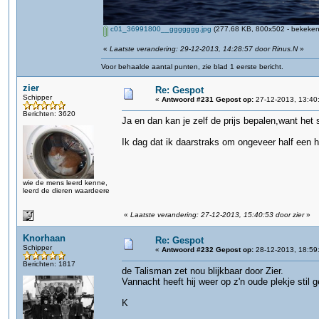
c01_36991800__ggggggg.jpg
(277.68 KB, 800x502 - bekeken
«
Laatste verandering: 29-12-2013, 14:28:57 door Rinus.N
»
Voor behaalde aantal punten, zie blad 1 eerste bericht.
zier
Re: Gespot
Schipper
«
Antwoord #231 Gepost op:
27-12-2013, 13:40
Berichten: 3620
Ja en dan kan je zelf de prijs bepalen,want het 
Ik dag dat ik daarstraks om ongeveer half een h
wie de mens leerd kenne,
leerd de dieren waardeere
«
Laatste verandering: 27-12-2013, 15:40:53 door zier
»
Knorhaan
Re: Gespot
Schipper
«
Antwoord #232 Gepost op:
28-12-2013, 18:59
Berichten: 1817
de Talisman zet nou blijkbaar door Zier.
Vannacht heeft hij weer op z'n oude plekje stil 
K