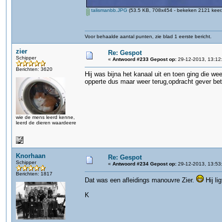
talismanbb.JPG
(53.5 KB, 708x454 - bekeken 2121 keer.
Voor behaalde aantal punten, zie blad 1 eerste bericht.
zier
Re: Gespot
Schipper
«
Antwoord #233 Gepost op:
29-12-2013, 13:12
Berichten: 3620
Hij was bijna het kanaal uit en toen ging die w
opperte dus maar weer terug,opdracht gever bet
wie de mens leerd kenne,
leerd de dieren waardeere
Knorhaan
Re: Gespot
Schipper
«
Antwoord #234 Gepost op:
29-12-2013, 13:53
Berichten: 1817
Dat was een afleidings manouvre Zier.
Hij li
K