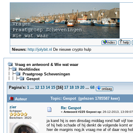
Nieuws:
http://jolybit.nl
De nieuwe crypto hulp
Vraag en antwoord & Wie wat waar
Hoofdindex
Praatgroep Scheveningen
Gespot
Pagina's:
1
...
12
13
14
15
[
16
]
17
18
19
20
...
68
Topic: Gespot (gelezen 1785587 keer)
Auteur
zier
Re: Gespot
Schipper
«
Antwoord #225 Gepost op:
26-12-2013, 13:09:07
Berichten: 3620
ja karel hij is een dinsdag middag rond half vijf 
of hij heb schade of hij denkt de volgende komt e
hier de margiris nog,ik vraag me af of daar nog hol