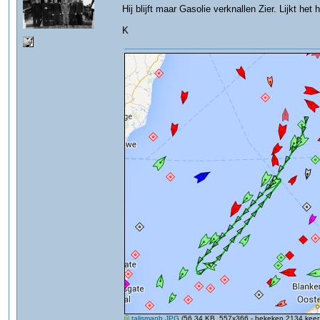
Hij blijft maar Gasolie verknallen Zier. Lijkt het
K
talismanb.JPG
(56.34 KB, 557x366 - bekeken 2134 keer.