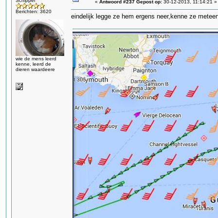
Schipper
«
Antwoord #237 Gepost op:
30-12-2013, 11:14:21 »
Berichten: 3620
eindelijk legge ze hem ergens neer,kenne ze meteen
wie de mens leerd
kenne, leerd de
dieren waardeere