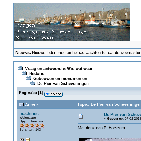
Nieuws:
Nieuwe leden moeten helaas wachten tot dat de webmaster ze
Vraag en antwoord & Wie wat waar
Historie
Gebouwen en monumenten
De Pier van Scheveningen
Pagina's:
[
1
]
Topic: De Pier van Scheveningen
Auteur
machinist
De Pier van Schev
Webmaster
«
Gepost op:
07-02-2018
Opper-stuurman
Met dank aan P. Hoekstra
Berichten: 143