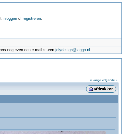
ft
inloggen
of
registreren
.
e ons nog even een e-mail sturen
jolydesign@ziggo.nl
.
« vorige
volgende »