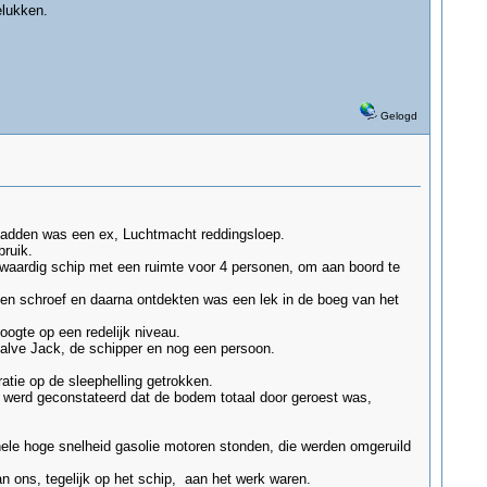
elukken.
Gelogd
 hadden was een ex, Luchtmacht reddingsloep.
ruik.
waardig schip met een ruimte voor 4 personen, om aan boord te
 een schroef en daarna ontdekten was een lek in de boeg van het
ogte op een redelijk niveau.
halve Jack, de schipper en nog een persoon.
atie op de sleephelling getrokken.
r werd geconstateerd dat de bodem totaal door geroest was,
inele hoge snelheid gasolie motoren stonden, die werden omgeruild
van ons, tegelijk op het schip, aan het werk waren.