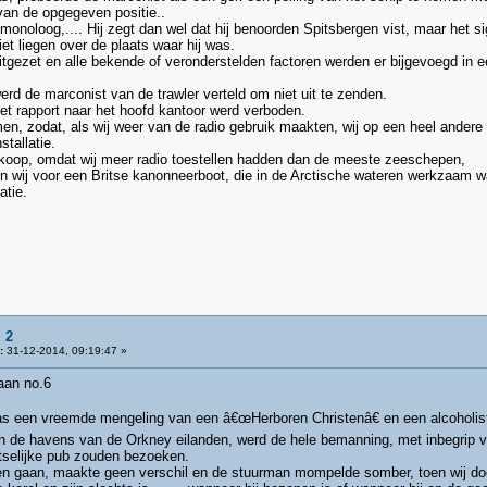
van de opgegeven positie..
oloog,.... Hij zegt dan wel dat hij benoorden Spitsbergen vist, maar het sig
et liegen over de plaats waar hij was.
uitgezet en alle bekende of veronderstelden factoren werden er bijgevoegd in 
erd de marconist van de trawler verteld om niet uit te zenden.
het rapport naar het hoofd kantoor werd verboden.
n, zodat, als wij weer van de radio gebruik maakten, wij op een heel andere
tallatie.
koop, omdat wij meer radio toestellen hadden dan de meeste zeeschepen,
n wij voor een Britse kanonneerboot, die in de Arctische wateren werkzaam wa
atie.
 2
:
31-12-2014, 09:19:47 »
no.6
as een vreemde mengeling van een â€œHerboren Christenâ€ en een alcoholis
 de havens van de Orkney eilanden, werd de hele bemanning, met inbegrip van
atselijke pub zouden bezoeken.
n gaan, maakte geen verschil en de stuurman mompelde somber, toen wij door