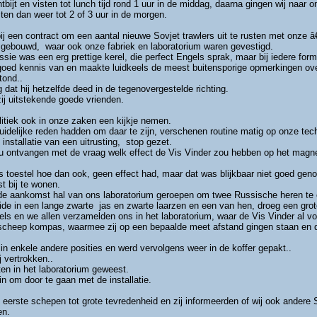
ijt en visten tot lunch tijd rond 1 uur in de middag, daarna gingen wij naar o
ten dan weer tot 2 of 3 uur in de morgen.
pij een contract om een aantal nieuwe Sovjet trawlers uit te rusten met onze
 gebouwd, waar ook onze fabriek en laboratorium waren gevestigd.
sie was een erg prettige kerel, die perfect Engels sprak, maar bij iedere for
goed kennis van en maakte luidkeels de meest buitensporige opmerkingen over
tond..
 dat hij hetzelfde deed in de tegenovergestelde richting.
j uitstekende goede vrienden.
itiek ook in onze zaken een kijkje nemen.
uidelijke reden hadden om daar te zijn, verschenen routine matig op onze tec
 installatie van een uitrusting, stop gezet.
ontvangen met de vraag welk effect de Vis Vinder zou hebben op het magnet
 toestel hoe dan ook, geen effect had, maar dat was blijkbaar niet goed gen
 bij te wonen.
 de aankomst hal van ons laboratorium geroepen om twee Russische heren te
Beide in een lange zwarte jas en zwarte laarzen en een van hen, droeg een grote
s en we allen verzamelden ons in het laboratorium, waar de Vis Vinder al vo
 scheep kompas, waarmee zij op een bepaalde meet afstand gingen staan en 
n enkele andere posities en werd vervolgens weer in de koffer gepakt..
 vertrokken..
ten in het laboratorium geweest.
in om door te gaan met de installatie.
 de eerste schepen tot grote tevredenheid en zij informeerden of wij ook ander
en.