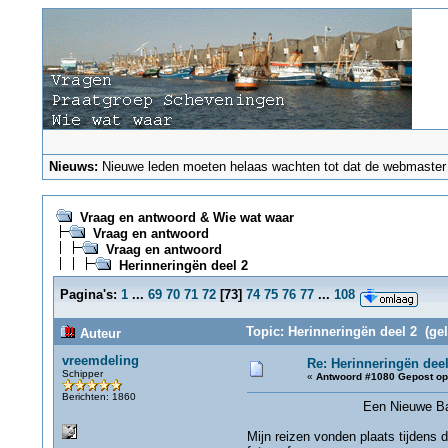
Nieuws:
Nieuwe leden moeten helaas wachten tot dat de webmaster ze
Vraag en antwoord & Wie wat waar
Vraag en antwoord
Vraag en antwoord
Herinneringën deel 2
Pagina's:
1
...
69
70
71
72
[
73
]
74
75
76
77
...
108
Topic: Herinneringën deel 2 (ge
Auteur
vreemdeling
Re: Herinneringën deel
Schipper
«
Antwoord #1080 Gepost op
Berichten: 1860
Een Nieuwe Baan 
Mijn reizen vonden plaats tijdens