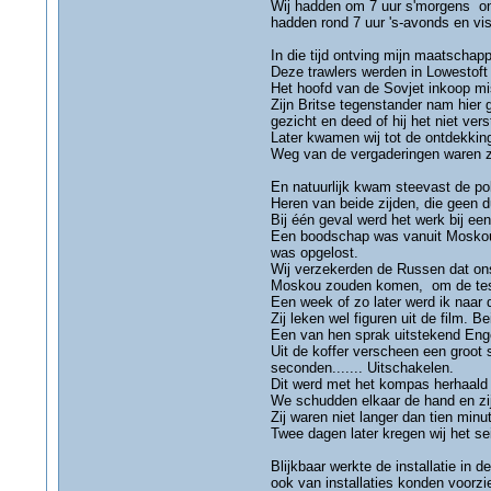
Wij hadden om 7 uur s'morgens ontb
hadden rond 7 uur 's-avonds en vis
In die tijd ontving mijn maatschap
Deze trawlers werden in Lowestoft
Het hoofd van de Sovjet inkoop mis
Zijn Britse tegenstander nam hier 
gezicht en deed of hij het niet vers
Later kwamen wij tot de ontdekking
Weg van de vergaderingen waren zi
En natuurlijk kwam steevast de pol
Heren van beide zijden, die geen d
Bij één geval werd het werk bij een
Een boodschap was vanuit Moskou 
was opgelost.
Wij verzekerden de Russen dat ons
Moskou zouden komen, om de test
Een week of zo later werd ik naar
Zij leken wel figuren uit de film. 
Een van hen sprak uitstekend Engel
Uit de koffer verscheen een groot
seconden....... Uitschakelen.
Dit werd met het kompas herhaald i
We schudden elkaar de hand en zij
Zij waren niet langer dan tien minu
Twee dagen later kregen wij het se
Blijkbaar werkte de installatie in
ook van installaties konden voorzi