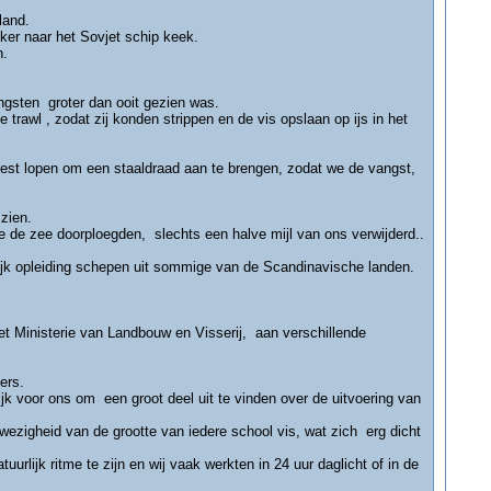
land.
ker naar het Sovjet schip keek.
n.
ngsten groter dan ooit gezien was.
rawl , zodat zij konden strippen en de vis opslaan op ijs in het
oest lopen om een staaldraad aan te brengen, zodat we de vangst,
zien.
 de zee doorploegden, slechts een halve mijl van ons verwijderd..
ijk opleiding schepen uit sommige van de Scandinavische landen.
t Ministerie van Landbouw en Visserij, aan verschillende
ers.
k voor ons om een groot deel uit te vinden over de uitvoering van
gheid van de grootte van iedere school vis, wat zich erg dicht
rlijk ritme te zijn en wij vaak werkten in 24 uur daglicht of in de