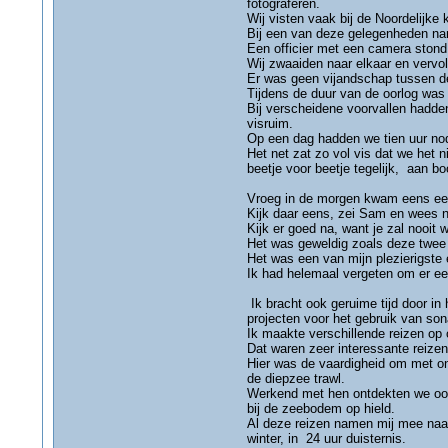
fotograferen.
Wij visten vaak bij de Noordelijke
Bij een van deze gelegenheden nam
Een officier met een camera stond
Wij zwaaiden naar elkaar en vervo
Er was geen vijandschap tussen d
Tijdens de duur van de oorlog was 
Bij verscheidene voorvallen hadden
visruim.
Op een dag hadden we tien uur nod
Het net zat zo vol vis dat we het
beetje voor beetje tegelijk, aan b
Vroeg in de morgen kwam eens een 
Kijk daar eens, zei Sam en wees n
Kijk er goed na, want je zal nooit
Het was geweldig zoals deze twee 
Het was een van mijn plezierigste
Ik had helemaal vergeten om er ee
Ik bracht ook geruime tijd door i
projecten voor het gebruik van sonar
Ik maakte verschillende reizen op
Dat waren zeer interessante reiz
Hier was de vaardigheid om met on
de diepzee trawl.
Werkend met hen ontdekten we ook
bij de zeebodem op hield.
Al deze reizen namen mij mee naar 
winter, in 24 uur duisternis.