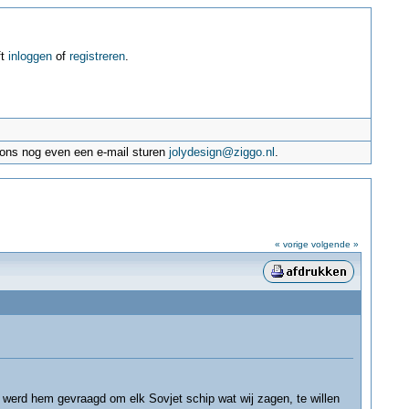
ft
inloggen
of
registreren
.
e ons nog even een e-mail sturen
jolydesign@ziggo.nl
.
« vorige
volgende »
 werd hem gevraagd om elk Sovjet schip wat wij zagen, te willen