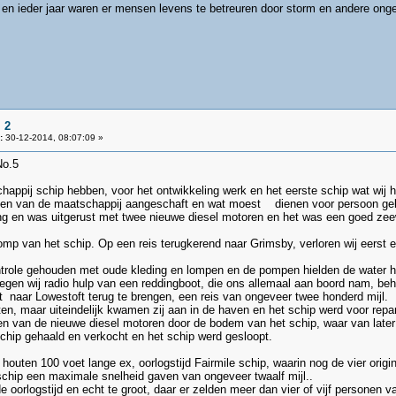
 en ieder jaar waren er mensen levens te betreuren door storm en andere ong
 2
:
30-12-2014, 08:07:09 »
.5
appij schip hebben, voor het ontwikkeling werk en het eerste schip wat wij
en van de maatschappij aangeschaft en wat moest dienen voor persoon geb
g en was uitgerust met twee nieuwe diesel motoren en het was een goed zee
romp van het schip. Op een reis terugkerend naar Grimsby, verloren wij eerst
ontrole gehouden met oude kleding en lompen en de pompen hielden de water ho
oegen wij radio hulp van een reddingboot, die ons allemaal aan boord nam, be
 naar Lowestoft terug te brengen, een reis van ongeveer twee honderd mijl.
, maar uiteindelijk kwamen zij aan in de haven en het schip werd voor repar
 een van de nieuwe diesel motoren door de bodem van het schip, waar van late
chip gehaald en verkocht en het schip werd gesloopt.
outen 100 voet lange ex, oorlogstijd Fairmile schip, waarin nog de vier orig
schip een maximale snelheid gaven van ongeveer twaalf mijl..
de oorlogstijd en echt te groot, daar er zelden meer dan vier of vijf personen 