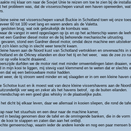
kte mij klaar om naar de Sovjet Unie te reizen om toe te zien bij de installati
at het probleem was, dat de vissersschepen vanuit een haven opereerden, wa
rs.
leine seine net vissersschepen vanuit Buckie in Schotland toen wij onze toest
veer 60 tot 100 voet lang en waren anders als de Valetta.
gesloten brug, wat ook gebruikelijk de kombuis was.
aar de vangst in werd opgeslagen op ijs en op het achterschip waren de leef
 een Gardner diesel motor en de bij behorende mechanische uitrusting.
eb gevaren, stond een Gardner diesel motor, omdat deze machine een uitsteken
t zo'n klein schip in slecht weer terecht kwam.
n kleine haven aan de Noord kust van Schotland vertrokken en onverwachts in 
chotland en de Orkney eilanden en door het tij en het weer, was de zee zo ru
r op volle kracht draaiend..
eerszijde durfden we de motor niet met minder omwentelingen laten draaien, w
in mijn kooi te liggen, mij stevig vast klemmend en te weten dat er slechts 
ten dat wij een betrouwbare motor hadden.
t weer, de tij stroom werd minder en wij slaagden er in om een kleine haven 
e Schotse kust en ik moest wat van deze kleine vissershavens aan de Noord
zonderlijk ver weg en zeker als het havens betrof, op de buiten eilanden.
vriendschap en een goed glas whisky in de plaatselijke pubs.
et dicht bij elkaar leven, daar we allemaal in kooien sliepen, die rond de ta
rap naar het stuurhuis en een deur naar de machine kamer,
 in beslag genomen door de tafel en de omringende banken, die in de vorm 
 de kooi te stappen en zaten dan aan het ontbijt.
hechte gemeenschap, waarin ieder de andere kende en nog een paar mensen buit