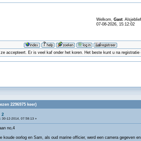
Welkom,
Gast
. Alsjeblie
07-08-2026, 15:12:02
 accepteert. Er is veel kaf onder het koren. Het beste kunt u na registrati
lezen 2296975 keer)
 2
:
30-12-2014, 07:58:13 »
no,4
 de koude oorlog en Sam, als oud marine officier, werd een camera gegeven en