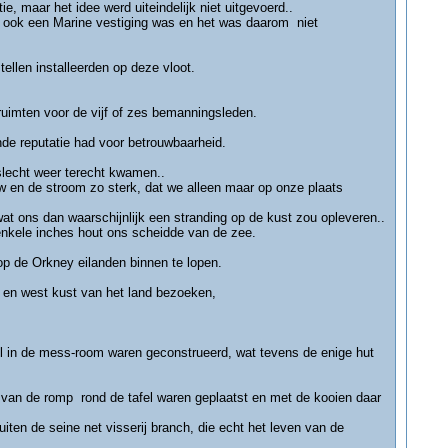
e, maar het idee werd uiteindelijk niet uitgevoerd..
t ook een Marine vestiging was en het was daarom niet
ellen installeerden op deze vloot.
ruimten voor de vijf of zes bemanningsleden.
de reputatie had voor betrouwbaarheid.
slecht weer terecht kwamen..
w en de stroom zo sterk, dat we alleen maar op onze plaats
at ons dan waarschijnlijk een stranding op de kust zou opleveren..
enkele inches hout ons scheidde van de zee.
op de Orkney eilanden binnen te lopen.
 en west kust van het land bezoeken,
fel in de mess-room waren geconstrueerd, wat tevens de enige hut
van de romp rond de tafel waren geplaatst en met de kooien daar
en de seine net visserij branch, die echt het leven van de