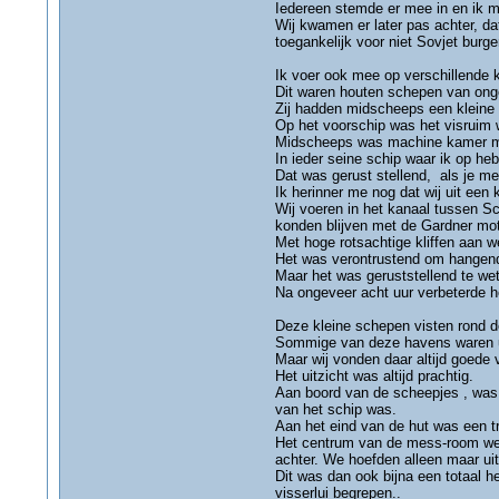
Iedereen stemde er mee in en ik maa
Wij kwamen er later pas achter, d
toegankelijk voor niet Sovjet burge
Ik voer ook mee op verschillende k
Dit waren houten schepen van onge
Zij hadden midscheeps een kleine 
Op het voorschip was het visruim w
Midscheeps was machine kamer met
In ieder seine schip waar ik op h
Dat was gerust stellend, als je me
Ik herinner me nog dat wij uit ee
Wij voeren in het kanaal tussen S
konden blijven met de Gardner moto
Met hoge rotsachtige kliffen aan w
Het was verontrustend om hangend 
Maar het was geruststellend te we
Na ongeveer acht uur verbeterde he
Deze kleine schepen visten rond d
Sommige van deze havens waren uit
Maar wij vonden daar altijd goede 
Het uitzicht was altijd prachtig.
Aan boord van de scheepjes , was h
van het schip was.
Aan het eind van de hut was een t
Het centrum van de mess-room werd
achter. We hoefden alleen maar uit
Dit was dan ook bijna een totaal 
visserlui begrepen..