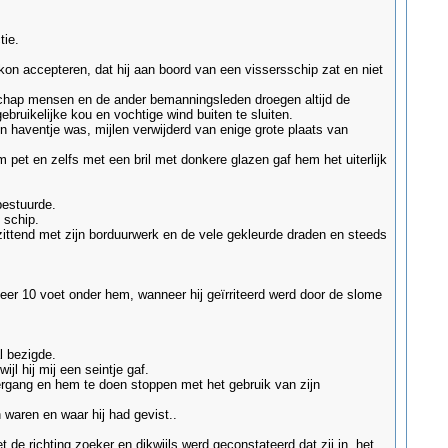
tie.
kon accepteren, dat hij aan boord van een vissersschip zat en niet
enschap mensen en de ander bemanningsleden droegen altijd de
bruikelijke kou en vochtige wind buiten te sluiten.
n haventje was, mijlen verwijderd van enige grote plaats van
 pet en zelfs met een bril met donkere glazen gaf hem het uiterlijk
bestuurde.
 schip.
 zittend met zijn borduurwerk en de vele gekleurde draden en steeds
eer 10 voet onder hem, wanneer hij geïrriteerd werd door de slome
l bezigde.
l hij mij een seintje gaf.
gang en hem te doen stoppen met het gebruik van zijn
waren en waar hij had gevist..
de richting zoeker en dikwijls werd geconstateerd dat zij in het