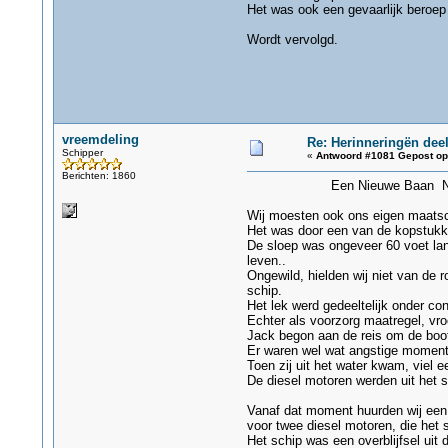
Het was ook een gevaarlijk beroep
Wordt vervolgd.
vreemdeling
Re: Herinneringën deel
Schipper
«
Antwoord #1081 Gepost op
Berichten: 1860
Een Nieuwe Baan No
Wij moesten ook ons eigen maatsch
Het was door een van de kopstukk
De sloep was ongeveer 60 voet lan
leven..
Ongewild, hielden wij niet van de 
schip.
Het lek werd gedeeltelijk onder c
Echter als voorzorg maatregel, vr
Jack begon aan de reis om de boot
Er waren wel wat angstige momenten
Toen zij uit het water kwam, viel
De diesel motoren werden uit het s
Vanaf dat moment huurden wij een h
voor twee diesel motoren, die het 
Het schip was een overblijfsel uit 