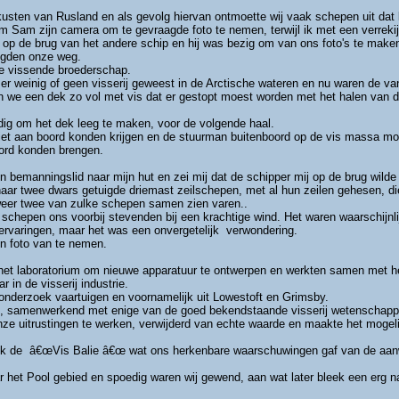
 kusten van Rusland en als gevolg hiervan ontmoette wij vaak schepen uit dat 
 Sam zijn camera om te gevraagde foto te nemen, terwijl ik met een verrekij
 op de brug van het andere schip en hij was bezig om van ons foto's te make
lgden onze weg.
e vissende broederschap.
er weinig of geen visserij geweest in de Arctische wateren en nu waren de va
 we een dek zo vol met vis dat er gestopt moest worden met het halen van de t
ig om het dek leeg te maken, voor de volgende haal.
 niet aan boord konden krijgen en de stuurman buitenboord op de vis massa m
oord konden brengen.
bemanningslid naar mijn hut en zei mij dat de schipper mij op de brug wilde 
aar twee dwars getuigde driemast zeilschepen, met al hun zeilen gehesen, die
 weer twee van zulke schepen samen zien varen..
schepen ons voorbij stevenden bij een krachtige wind. Het waren waarschijnl
 ervaringen, maar het was een onvergetelijk verwondering.
n foto van te nemen.
n het laboratorium om nieuwe apparatuur te ontwerpen en werkten samen met he
 in de visserij industrie.
 onderzoek vaartuigen en voornamelijk uit Lowestoft en Grimsby.
en, samenwerkend met enige van de goed bekendstaande visserij wetenschapp
ze uitrustingen te werken, verwijderd van echte waarde en maakte het mogelij
 de â€œVis Balie â€œ wat ons herkenbare waarschuwingen gaf van de aanwezi
het Pool gebied en spoedig waren wij gewend, aan wat later bleek een erg natuu