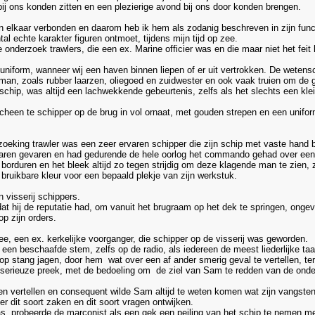
 bij ons konden zitten en een plezierige avond bij ons door konden brengen.
 elkaar verbonden en daarom heb ik hem als zodanig beschreven in zijn func
al echte karakter figuren ontmoet, tijdens mijn tijd op zee.
onderzoek trawlers, die een ex. Marine officier was en die maar niet het feit 
ig uniform, wanneer wij een haven binnen liepen of er uit vertrokken. De wet
rman, zoals rubber laarzen, oliegoed en zuidwester en ook vaak truien om de ge
chip, was altijd een lachwekkende gebeurtenis, zelfs als het slechts een klei
heen te schipper op de brug in vol ornaat, met gouden strepen en een uniform
oeking trawler was een zeer ervaren schipper die zijn schip met vaste hand 
e jaren gevaren en had gedurende de hele oorlog het commando gehad over een
 borduren en het bleek altijd zo tegen strijdig om deze klagende man te zien,
bruikbare kleur voor een bepaald plekje van zijn werkstuk.
n visserij schippers.
 hij de reputatie had, om vanuit het brugraam op het dek te springen, ongev
p zijn orders.
, een ex. kerkelijke voorganger, die schipper op de visserij was geworden.
een beschaafde stem, zelfs op de radio, als iedereen de meest liederlijke taa
 stang jagen, door hem wat over een af ander smerig geval te vertellen, terwij
erieuze preek, met de bedoeling om de ziel van Sam te redden van de onder
 vertellen en consequent wilde Sam altijd te weten komen wat zijn vangsten 
r dit soort zaken en dit soort vragen ontwijken.
, probeerde de marconist als een gek een peiling van het schip te nemen met 