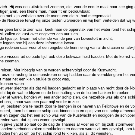
h. Hij was een uitstekend zeeman, die voor de eerste maal naar zee ging op
tiger jaren, een kleine man, maar fit en betrouwbaar..
den met zijn verhalen over de avonturen die hij had meegemaakt.
de Noordzee terwijl wij onze testen uitvoerden en wij hem vertelden dat wij w
er geen land te zien was, keek naar de oppervlak van het water rond het schip 
ij zullen de kust over ongeveer een uur zien.
e tijdstip, kwam het uiteinde van de pier van Lowestoft in zicht,
te leggen hoe hij aan deze informatie kwam.
tige redenen daar voor of een ongekende herinnering van al de draaien en af
deze vissers uit de oude tijd, ook deze bekwaamheid hadden. Met de komst van
rne zeeman.
eizen. Met inbegrip van te worden achtervolgd door de Kustwacht.
onze uitrusting te demonstreren en wij hadden daar de verrukking om het ver
t maar net een klein stukje te groot was,
 kunnen varen.
t weer slechter als dat wij hadden gedacht en in plaats van recht door de Noo
icht bij de wal te blijven en de beschutting van de buiten banken te zoeken.
vier af waren, konden wij een ander schip zien, die hetzelfde was als ons s
et ons, maar was een paar mijl verder in zee.
ij besloten om te nacht door te brengen in de haven van Felixtowe en de vo
emeerd, toen het andere schip ook binnen liep en opzij van ons schip afmeerd
n en zagen dat het een schip was van de Kustwacht en nodigden de schipper e
 reden was, dat zij ons waren gevolgd.
een privé yacht zo laat op de dag de Thames af voer en om bij zulk stormweer 
 of andere verboden zaken smokkelden en daarom waren zij ons gevolgd, om te
igden hen uit om op het schip rond te kijken, als zij dit wensten..