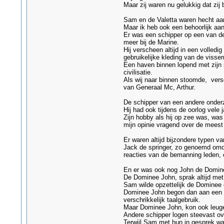
Maar zij waren nu gelukkig dat zij
Sam en de Valetta waren hecht aan
Maar ik heb ook een behoorlijk aant
Er was een schipper op een van de 
meer bij de Marine.
Hij verscheen altijd in een volled
gebruikelijke kleding van de visse
Een haven binnen lopend met zijn s
civilisatie.
Als wij naar binnen stoomde, versc
van Generaal Mc, Arthur.
De schipper van een andere onderz
Hij had ook tijdens de oorlog vel
Zijn hobby als hij op zee was, was
mijn opinie vragend over de meest 
Er waren altijd bijzondere typen va
Jack de springer, zo genoemd omdat
reacties van de bemanning leden, o
En er was ook nog John de Dominee
De Dominee John, sprak altijd met 
Sam wilde opzettelijk de Dominee op
Dominee John begon dan aan een s
verschrikkelijk taalgebruik.
Maar Dominee John, kon ook leugen
Andere schipper logen steevast ove
Terwijl Sam met hun in gesprek was