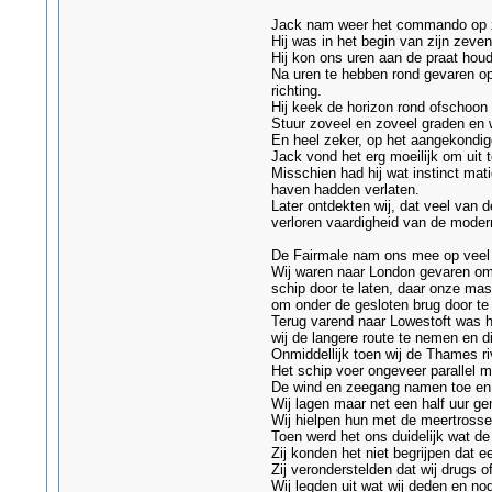
Jack nam weer het commando op zic
Hij was in het begin van zijn zeven
Hij kon ons uren aan de praat hou
Na uren te hebben rond gevaren op 
richting.
Hij keek de horizon rond ofschoon 
Stuur zoveel en zoveel graden en w
En heel zeker, op het aangekondigd
Jack vond het erg moeilijk om uit 
Misschien had hij wat instinct ma
haven hadden verlaten.
Later ontdekten wij, dat veel van 
verloren vaardigheid van de mode
De Fairmale nam ons mee op veel r
Wij waren naar London gevaren om 
schip door te laten, daar onze mas
om onder de gesloten brug door te
Terug varend naar Lowestoft was he
wij de langere route te nemen en d
Onmiddellijk toen wij de Thames ri
Het schip voer ongeveer parallel m
De wind en zeegang namen toe en w
Wij lagen maar net een half uur g
Wij hielpen hun met de meertrosse
Toen werd het ons duidelijk wat de
Zij konden het niet begrijpen dat 
Zij veronderstelden dat wij drugs
Wij legden uit wat wij deden en nod