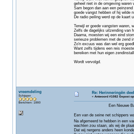
geheel niet in de omgeving waren 
Sam begon dan aan een peinzend mon
goede vangst hebben of hij wilde ni
De radio peiling werd op de kaart 
Terwijl er goede vangsten waren, w
Zelfs de dagelijks uitzending van 
Daarna, moesten wij een eind stome
serieuze problemen met de zend ins
Zo'n excuus was dan wel erg goed
Want zelfs tijdens een reis moeste
bereiken met hun eigen zendinstall
Wordt vervolgd.
vreemdeling
Re: Herinneringën deel
Schipper
«
Antwoord #1082 Gepost op
Berichten: 1860
Een Nieuwe Baan 
Een van de seine net schippers w
Na afgemeerd te hebben in een van
wachten zou staan, als wij de pla
Dat wij nergens anders heen konde