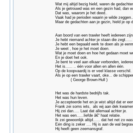
Wat mij altijd bezig hield, waren de gedachten
Als je getrouwd was en een gezin had, dan w
Dat was, waarom je het deed..
Vaak had je perioden waarin je wilde zeggen.
Maar de gedachten aan je gezin, hield je op 
( Peter Wright W
Aan boord van een trawler heeft iedereen zijn
Je hebt niemand achter je staan die zegt......
Je hebt een bepaald werk te doen als je een
Je weet , hoe je het moet doen.
Wat je moet doen en hoe het gedaan moet w
En je doet het ook.
Je bent te veel aan elkaar verbonden, iedereen 
Het is...... .. één voor allen en allen één.
Op de koopvaardij is er veel klasse verschil.
Als je op een trawler vaart, oke... de schi
( George Brown-Hull )
Het was de hardste bedrijfs tak.
Het was hun leven.
Je accepteerde het en je wist altijd dat er 
Frank zei soms iets, als wij aan dek kwamen
Hij zei dan..... Laat dat allemaal achter je.
Het was een......liefde â€“ haat relatie.
Ik zei gewoonlijk altijd...... dat het net zo w
Eén ding is zeker .... Hij is aan de wal begra
Hij heeft geen zeemansgraf. ( Jos