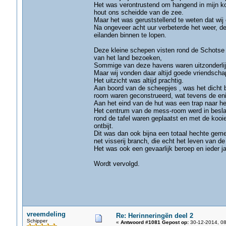
Het was verontrustend om hangend in mijn koo
hout ons scheidde van de zee.
Maar het was geruststellend te weten dat wi
Na ongeveer acht uur verbeterde het weer, de
eilanden binnen te lopen.
Deze kleine schepen visten rond de Schotse 
van het land bezoeken,
Sommige van deze havens waren uitzonderlijk
Maar wij vonden daar altijd goede vriendscha
Het uitzicht was altijd prachtig.
Aan boord van de scheepjes , was het dicht bi
room waren geconstrueerd, wat tevens de eni
Aan het eind van de hut was een trap naar h
Het centrum van de mess-room werd in besla
rond de tafel waren geplaatst en met de kooi
ontbijt.
Dit was dan ook bijna een totaal hechte gem
net visserij branch, die echt het leven van de
Het was ook een gevaarlijk beroep en ieder 
Wordt vervolgd.
vreemdeling
Re: Herinneringën deel 2
Schipper
«
Antwoord #1081 Gepost op:
30-12-2014, 08