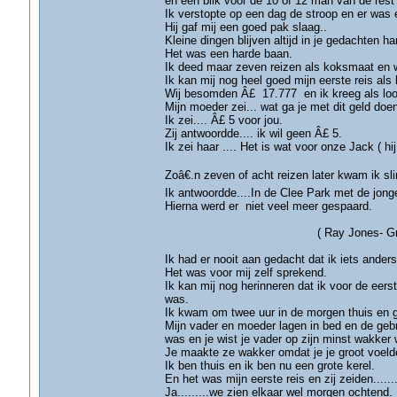
en een blik voor de 10 of 12 man van de res
Ik verstopte op een dag de stroop en er wa
Hij gaf mij een goed pak slaag..
Kleine dingen blijven altijd in je gedachten h
Het was een harde baan.
Ik deed maar zeven reizen als koksmaat en w
Ik kan mij nog heel goed mijn eerste reis als
Wij besomden Â£ 17.777 en ik kreeg als loon
Mijn moeder zei... wat ga je met dit geld doen
Ik zei.... Â£ 5 voor jou.
Zij antwoordde.... ik wil geen Â£ 5.
Ik zei haar .... Het is wat voor onze Jack ( 
Zoâ€.n zeven of acht reizen later kwam ik sli
Ik antwoordde....In de Clee Park met de jong
Hierna werd er niet veel meer gesp
( Ray Jones- Grims
Ik had er nooit aan gedacht dat ik iets ander
Het was voor mij zelf sprekend.
Ik kan mij nog herinneren dat ik voor de ee
was.
Ik kwam om twee uur in de morgen thuis en g
Mijn vader en moeder lagen in bed en de gebru
was en je wist je vader op zijn minst wakker
Je maakte ze wakker omdat je je groot voelde 
Ik ben thuis en ik ben nu een grote kerel.
En het was mijn eerste reis en zij zeiden.......
Ja.........we zien elkaar wel morgen ochtend.