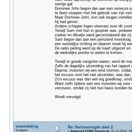
seintje gaf.
Dominee John begon dan aan een serieuze p
te doen stoppen met het gebruik van zijn vers
Maar Dominee John, kon ook leugen vertellen
hij had gevist..
Andere schipper logen steevast over dit soort
Terwijl Sam met hun in gesprek was, probeerd
zoeker en dikwijls werd geconstateerd dat zi
Sam begon dan aan een peinzend monoloog,....
een oostelijke richting en daarom moet hij ee
De radio peiling werd op de kaart uitgezet e
de werkelijke positie te weten te komen.
Terwijl er goede vangsten waren, werd de marc
Zelfs de dagelijks uitzending van het rapport
Daarna, moesten wij een eind stomen, zodat, 
het excuus over het niet uitzenden, was dan,
Zo'n excuus was dan wel erg goedkoop, omda
Want zelfs tijdens een reis moesten wij voor
versturen, omdat zij niet hun basis konden be
Wordt vervolgd.
vreemdeling
Re: Herinneringën deel 2
Schipper
«
Antwoord #1082 Gepost op:
31-12-2014, 09