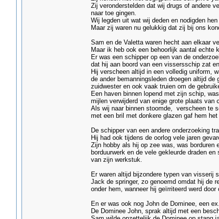
Zij veronderstelden dat wij drugs of andere
naar toe gingen.
Wij legden uit wat wij deden en nodigden hen u
Maar zij waren nu gelukkig dat zij bij ons ko
Sam en de Valetta waren hecht aan elkaar ve
Maar ik heb ook een behoorlijk aantal echte ka
Er was een schipper op een van de onderzoek t
dat hij aan boord van een vissersschip zat en
Hij verscheen altijd in een volledig uniform
de ander bemanningsleden droegen altijd de g
zuidwester en ook vaak truien om de gebruikel
Een haven binnen lopend met zijn schip, was 
mijlen verwijderd van enige grote plaats van ci
Als wij naar binnen stoomde, verscheen te sc
met een bril met donkere glazen gaf hem het u
De schipper van een andere onderzoeking tra
Hij had ook tijdens de oorlog vele jaren ge
Zijn hobby als hij op zee was, was borduren e
borduurwerk en de vele gekleurde draden en s
van zijn werkstuk.
Er waren altijd bijzondere typen van visserij 
Jack de springer, zo genoemd omdat hij de re
onder hem, wanneer hij geïrriteerd werd door
En er was ook nog John de Dominee, een ex. 
De Dominee John, sprak altijd met een beschaa
Sam wilde opzettelijk de Dominee op stang jag