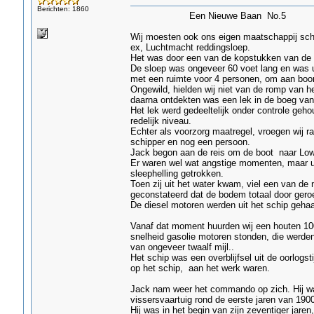
Berichten: 1860
Een Nieuwe Baan No.5
Wij moesten ook ons eigen maatschappij schi
ex, Luchtmacht reddingsloep.
Het was door een van de kopstukken van de
De sloep was ongeveer 60 voet lang en was 
met een ruimte voor 4 personen, om aan boor
Ongewild, hielden wij niet van de romp van he
daarna ontdekten was een lek in de boeg van
Het lek werd gedeeltelijk onder controle ge
redelijk niveau.
Echter als voorzorg maatregel, vroegen wij r
schipper en nog een persoon.
Jack begon aan de reis om de boot naar Lowe
Er waren wel wat angstige momenten, maar uit
sleephelling getrokken.
Toen zij uit het water kwam, viel een van de
geconstateerd dat de bodem totaal door gero
De diesel motoren werden uit het schip gehaa
Vanaf dat moment huurden wij een houten 100 v
snelheid gasolie motoren stonden, die werde
van ongeveer twaalf mijl..
Het schip was een overblijfsel uit de oorlogst
op het schip, aan het werk waren.
Jack nam weer het commando op zich. Hij wa
vissersvaartuig rond de eerste jaren van 1900
Hij was in het begin van zijn zeventiger jaren