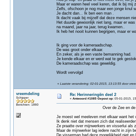
Maar er waren heel veel keren, dat ik bij mij 
Zelfs, ofschoon je nog maar een jonge knul
Je dacht dan... Ik ben een man .
Ik dacht vaak bij mijzelf dat deze mensen nie
Het duurde gewoonlijk niet lang, maar er was
na maand, jaar na jaar, terug kwamen..
Ik heb het nooit kunnen begrijpen, maar er 
( Ray Smith-
Ik ging voor de kameraadschap.
De was groot onder elkaar.
En zeker, als je een vaste bemanning had.
Je kende elkaar en er werd wat te gek gest
De kameraadschap was geweldig. (
Wordt vervolgd
«
Laatste verandering: 02-01-2015, 13:13:55 door vree
vreemdeling
Re: Herinneringën deel 2
Schipper
«
Antwoord #1085 Gepost op:
05-01-2015, 15
Berichten: 1860
Over de Zee en de Schep
Je moest wel meeleven met elkaar want het w
Ik denk niet dat mensen zich dat realiseerden
Ze praatte over mijnwerkers en visserlui als 
Maar de mijnwerker lag iedere nacht in zijn be
De visserman had deze mogelijkheid niet en 