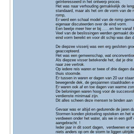
geïnteresseerd in het ontwerp proces.
Het was naar verhouding gemakkelijk de lengt
standaard, maar als het om de vorm van de 
romp,
Er werd een schaal model van de romp gemaak
eigenaar discuteerden over de eind vorm.
Een beetje meer hier er bij ......en hier vanaf 
Veel van de beslissingen werden gemaakt door
eind vorm bereikt en voor dit schip was dan d
De diepzee visserij was een erg gesloten gr
geaccepteerd.
Het was een gemeenschap, wat onconvention
Als diepzee visser betekende het, dat je dri
naar zee vertrok.
Op iedere reis waren er twee of drie dagen da
thuis stoomde.
Er tussen in waren er dagen van 20 uur staand
bewegende dek, de gespannen staaldraden en 
Er waren ook af en toe dagen van warme zon
De beloningen waren hoog voor de succesvoll
verdienste minimaal zijn.
Dit alles scheen deze mensen te binden aan 
Gevaar was er altijd en gedurende de jaren d
Stormen konden plotseling opsteken en het w
verdween onder het water, als we in een golf 
aangebracht. !
Ieder jaar in dit soort dagen, verdwenen er w
niets anders op om de storm te liggen uitrijd