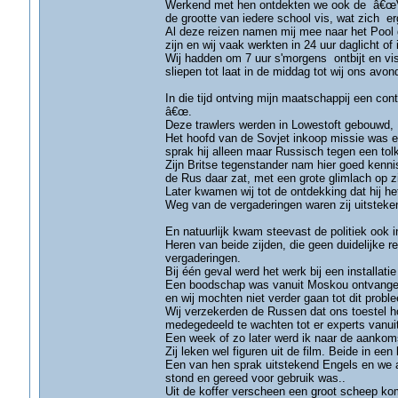
Werkend met hen ontdekten we ook de â€œV
de grootte van iedere school vis, wat zich er
Al deze reizen namen mij mee naar het Pool g
zijn en wij vaak werkten in 24 uur daglicht of 
Wij hadden om 7 uur s'morgens ontbijt en vist
sliepen tot laat in de middag tot wij ons avo
In die tijd ontving mijn maatschappij een co
â€œ.
Deze trawlers werden in Lowestoft gebouwd, 
Het hoofd van de Sovjet inkoop missie was een
sprak hij alleen maar Russisch tegen een tolk
Zijn Britse tegenstander nam hier goed kenni
de Rus daar zat, met een grote glimlach op zij
Later kwamen wij tot de ontdekking dat hij he
Weg van de vergaderingen waren zij uitsteke
En natuurlijk kwam steevast de politiek ook 
Heren van beide zijden, die geen duidelijke 
vergaderingen.
Bij één geval werd het werk bij een installati
Een boodschap was vanuit Moskou ontvangen
en wij mochten niet verder gaan tot dit prob
Wij verzekerden de Russen dat ons toestel h
medegedeeld te wachten tot er experts vanu
Een week of zo later werd ik naar de aankom
Zij leken wel figuren uit de film. Beide in ee
Een van hen sprak uitstekend Engels en we al
stond en gereed voor gebruik was..
Uit de koffer verscheen een groot scheep k