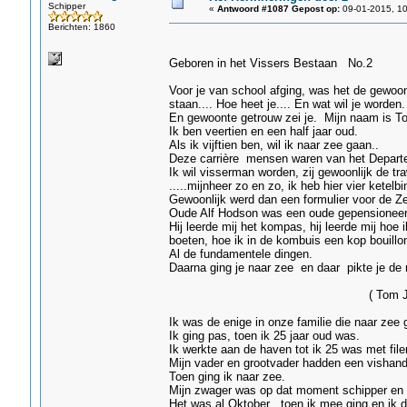
Schipper
«
Antwoord #1087 Gepost op:
09-01-2015, 10
Berichten: 1860
Geboren in het Vissers Bestaan No.2
Voor je van school afging, was het de gewoont
staan.... Hoe heet je.... En wat wil je worden.
En gewoonte getrouw zei je. Mijn naam is 
Ik ben veertien en een half jaar oud.
Als ik vijftien ben, wil ik naar zee gaan..
Deze carrière mensen waren van het Departem
Ik wil visserman worden, zij gewoonlijk de tr
.....mijnheer zo en zo, ik heb hier vier ketelb
Gewoonlijk werd dan een formulier voor de Z
Oude Alf Hodson was een oude gepensioneer
Hij leerde mij het kompas, hij leerde mij hoe
boeten, hoe ik in de kombuis een kop bouillo
Al de fundamentele dingen.
Daarna ging je naar zee en daar pikte je d
( Tom Jacombe â€“ 
Ik was de enige in onze familie die naar zee 
Ik ging pas, toen ik 25 jaar oud was.
Ik werkte aan de haven tot ik 25 was met filer
Mijn vader en grootvader hadden een vishande
Toen ging ik naar zee.
Mijn zwager was op dat moment schipper en 
Het was al Oktober , toen ik mee ging en ik da