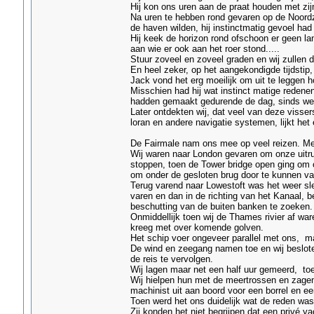
Hij kon ons uren aan de praat houden met zi
Na uren te hebben rond gevaren op de Noordzee
de haven wilden, hij instinctmatig gevoel had 
Hij keek de horizon rond ofschoon er geen la
aan wie er ook aan het roer stond.....
Stuur zoveel en zoveel graden en wij zullen 
En heel zeker, op het aangekondigde tijdstip,
Jack vond het erg moeilijk om uit te leggen 
Misschien had hij wat instinct matige redene
hadden gemaakt gedurende de dag, sinds we
Later ontdekten wij, dat veel van deze visse
loran en andere navigatie systemen, lijkt he
De Fairmale nam ons mee op veel reizen. Met
Wij waren naar London gevaren om onze uitru
stoppen, toen de Tower bridge open ging om o
om onder de gesloten brug door te kunnen va
Terug varend naar Lowestoft was het weer sle
varen en dan in de richting van het Kanaal, be
beschutting van de buiten banken te zoeken.
Onmiddellijk toen wij de Thames rivier af war
kreeg met over komende golven.
Het schip voer ongeveer parallel met ons, ma
De wind en zeegang namen toe en wij beslot
de reis te vervolgen.
Wij lagen maar net een half uur gemeerd, toe
Wij hielpen hun met de meertrossen en zagen
machinist uit aan boord voor een borrel en ee
Toen werd het ons duidelijk wat de reden was
Zij konden het niet begrijpen dat een privé 