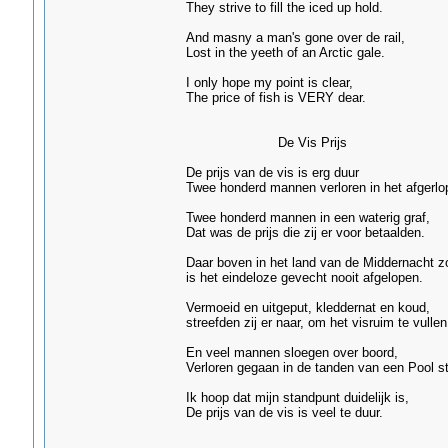
They strive to fill the iced up hold.
And masny a man's gone over de rail,
Lost in the yeeth of an Arctic gale.
I only hope my point is clear,
The price of fish is VERY dear.
De Vis Prijs
De prijs van de vis is erg duur
Twee honderd mannen verloren in het afgerlope
Twee honderd mannen in een waterig graf,
Dat was de prijs die zij er voor betaalden.
Daar boven in het land van de Middernacht z
is het eindeloze gevecht nooit afgelopen.
Vermoeid en uitgeput, kleddernat en koud,
streefden zij er naar, om het visruim te vullen
En veel mannen sloegen over boord,
Verloren gegaan in de tanden van een Pool s
Ik hoop dat mijn standpunt duidelijk is,
De prijs van de vis is veel te duur.