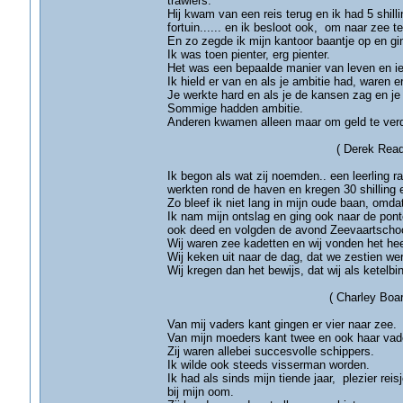
trawlers.
Hij kwam van een reis terug en ik had 5 shilli
fortuin...... en ik besloot ook, om naar zee 
En zo zegde ik mijn kantoor baantje op en gi
Ik was toen pienter, erg pienter.
Het was een bepaalde manier van leven en ie
Ik hield er van en als je ambitie had, waren 
Je werkte hard en als je de kansen zag en je d
Sommige hadden ambitie.
Anderen kwamen alleen maar om ge
( Derek Reader- Flee
Ik begon als wat zij noemden.. een leerling r
werkten rond de haven en kregen 30 shilling e
Zo bleef ik niet lang in mijn oude baan, omd
Ik nam mijn ontslag en ging ook naar de ponto
ook deed en volgden de avond Zeevaartschoo
Wij waren zee kadetten en wij vonden het heer
Wij keken uit naar de dag, dat we zestien w
Wij kregen dan het bewijs, dat wij als ketelb
( Charley Board- Gri
Van mij vaders kant gingen er vier naar zee.
Van mijn moeders kant twee en ook haar vad
Zij waren allebei succesvolle schippers.
Ik wilde ook steeds visserman worden.
Ik had als sinds mijn tiende jaar, plezier re
bij mijn oom.