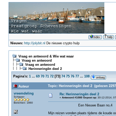
Nieuws:
http://jolybit.nl
De nieuwe crypto hulp
Vraag en antwoord & Wie wat waar
Vraag en antwoord
Vraag en antwoord
Herinneringën deel 2
Pagina's:
1
...
69
70
71
72
[
73
]
74
75
76
77
...
108
Topic: Herinneringën deel 2 (gelezen 2297
Auteur
vreemdeling
Re: Herinneringën deel 2
Schipper
«
Antwoord #1080 Gepost op:
30-12-2014, 07
Berichten: 1860
Een Nieuwe Baan no,4
Mijn reizen vonden plaats tijdens de koude 