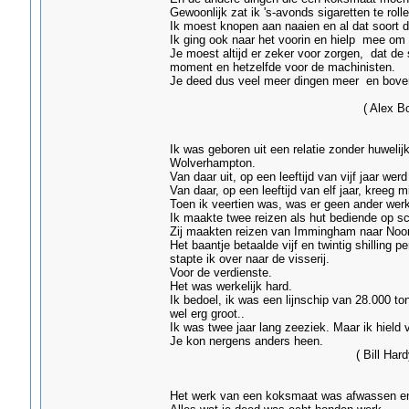
Gewoonlijk zat ik 's-avonds sigaretten te rolle
Ik moest knopen aan naaien en al dat soort d
Ik ging ook naar het voorin en hielp mee om
Je moest altijd er zeker voor zorgen, dat de 
moment en hetzelfde voor de machinisten.
Je deed dus veel meer dingen meer en bove
( Alex Bovill â€“ G
Ik was geboren uit een relatie zonder huwelij
Wolverhampton.
Van daar uit, op een leeftijd van vijf jaar w
Van daar, op een leeftijd van elf jaar, kree
Toen ik veertien was, was er geen ander wer
Ik maakte twee reizen als hut bediende op s
Zij maakten reizen van Immingham naar Noo
Het baantje betaalde vijf en twintig shilling p
stapte ik over naar de visserij.
Voor de verdienste.
Het was werkelijk hard.
Ik bedoel, ik was een lijnschip van 28.000 to
wel erg groot..
Ik was twee jaar lang zeeziek. Maar ik hield v
Je kon nergens anders heen
( Bill Hardy- Grim
Het werk van een koksmaat was afwassen en