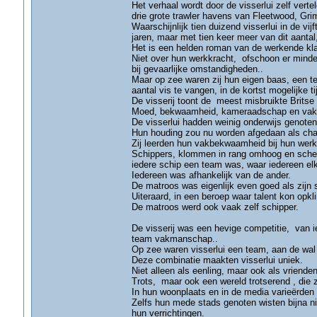
Het verhaal wordt door de visserlui zelf vert
drie grote trawler havens van Fleetwood, Gri
Waarschijnlijk tien duizend visserlui in de vij
jaren, maar met tien keer meer van dit aanta
Het is een helden roman van de werkende kl
Niet over hun werkkracht, ofschoon er minder
bij gevaarlijke omstandigheden..
Maar op zee waren zij hun eigen baas, een
aantal vis te vangen, in de kortst mogelijke ti
De visserij toont de meest misbruikte Britse
Moed, bekwaamheid, kameraadschap en vakke
De visserlui hadden weinig onderwijs genoten
Hun houding zou nu worden afgedaan als chau
Zij leerden hun vakbekwaamheid bij hun werk
Schippers, klommen in rang omhoog en scherp
iedere schip een team was, waar iedereen el
Iedereen was afhankelijk van de ander.
De matroos was eigenlijk even goed als zijn 
Uiteraard, in een beroep waar talent kon opk
De matroos werd ook vaak zelf schipper.
De visserij was een hevige competitie, van
team vakmanschap..
Op zee waren visserlui een team, aan de wa
Deze combinatie maakten visserlui uniek.
Niet alleen als eenling, maar ook als vriende
Trots, maar ook een wereld trotserend , die z
In hun woonplaats en in de media varieërden
Zelfs hun mede stads genoten wisten bijna ni
hun verrichtingen.