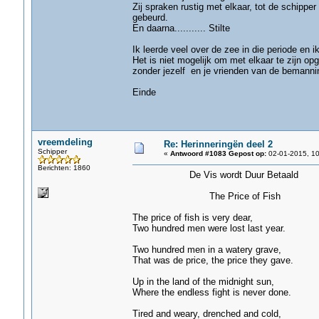
Zij spraken rustig met elkaar, tot de schippe
gebeurd.
En daarna........... Stilte
Ik leerde veel over de zee in die periode en 
Het is niet mogelijk om met elkaar te zijn o
zonder jezelf en je vrienden van de bemanni
Einde
vreemdeling
Re: Herinneringën deel 2
Schipper
«
Antwoord #1083 Gepost op:
02-01-2015, 10
Berichten: 1860
De Vis wordt Duur Betaald
The Price of Fish
The price of fish is very dear,
Two hundred men were lost last year.
Two hundred men in a watery grave,
That was de price, the price they gave.
Up in the land of the midnight sun,
Where the endless fight is never done.
Tired and weary, drenched and cold,