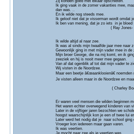
Zij konden goed met elkaar opschieten.
Ik ging vaak in de zomer vakanties mee, maar
dan was. ..
En ik wilde nog steeds mee.
Ik geloof niet dat je visserman wordt omdat je
Ik ben van mening, dat je zo iets in je bl
( Ray Jones- Grims
Ik wilde altijd al naar zee.
Ik was al sinds mijn twaalfde jaar mee naar 
Gewoonlijk ging in met mijn vader mee in de
Mijn broer George, die na mij komt, en ik gin
zeeziek en hij is nooit meer mee gegaan.
Van af dat ogenblik af tot dat mijn vader te
Wij visten in de Noordzee.
Maar een beetje â€œaanklooienâ€ noemden 
Je visten alleen maar in de Noordzee e
( Charley Board- Gr
Er waren veel mensen die wilden beginnen m
Het waren echter overwegend kinderen van vis
Later in de vijftiger jaren bezochten we schol
hoogst waarschijnlijk kon je een of twee lui er
Later werd het nodig dat je naar school ging 
Vroeger kon iedereen maar gaan varen.
Ik was veertien.
Je mocht naar zee als je veertien was.