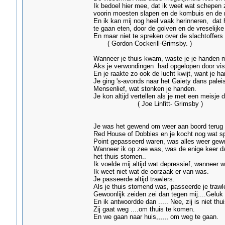
Ik bedoel hier mee, dat ik weet wat schepen zi
voorin moesten slapen en de kombuis en de 
En ik kan mij nog heel vaak herinneren, dat 
te gaan eten, door de golven en de vreselij
En maar niet te spreken over de 
( Gordon Cockerill-Grimsby. )
Wanneer je thuis kwam, waste je je handen me
Aks je verwondingen had opgelopen door visg
En je raakte zo ook de lucht kwijt, want je h
Je ging 's-avonds naar het Gaiety dans palei
Mensenlief, wat stonken je handen.
Je kon altijd vertellen als je met een meis
( Joe Linfitt- Grimsby )
Je was het gewend om weer aan boord terug te
Red House of Dobbies en je kocht nog wat spul
Point gepasseerd waren, was alles weer gew
Wanneer ik op zee was, was de enige keer dat 
het thuis stomen..
Ik voelde mij altijd wat depressief, wanneer 
Ik weet niet wat de oorzaak er van was.
Je passeerde altijd trawlers.
Als je thuis stomend was, passeerde je trawler
Gewoonlijk zeiden zei dan tegen mij....Geluk v
En ik antwoordde dan ..... Nee, zij is niet th
Zij gaat weg ....om thuis te komen.
En we gaan naar huis,,,,,, om weg t