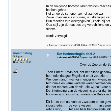
In de volgende hoofdstukken worden reacties 
hebben gehad.
Het zij op de schepen zelf of aan de wal.
Zowel mannen als vrouwen, uit alle lagen van
Hun reacties zijn weergegeven , zoals zij het
Qua stijl zijn de reacties erg verschillend en
geven.
wordt vervolgd.
«
Laatste verandering: 02-01-2015, 13:05:27 door vree
vreemdeling
Re: Herinneringën deel 2
Schipper
«
Antwoord #1084 Gepost op:
02-01-2015, 10
Berichten: 1860
Over de Zee en de Sche
Toen Ernest Bevin zei, dat het eiland gebou
het hedendaagse Engeland er uit zou zien..
Wel geen land, wat van honger om kwam, maa
territoriale en verre wateren waren verdwen
dat het meeste van de vis, die wij ooit voor o
De inkrimping van de visserij is groter dan i
bouw en auto industrie, waarop de Britse in
Dit is het verhaal van de zwaarste en de geva
industrieën,..... de verre visserij,...... in v
witvis ving,...... tot aan haar bedroevende ink