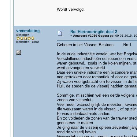
Wordt vervolgd.
vreemdeling
Re: Herinneringën deel 2
Schipper
«
Antwoord #1086 Gepost op:
09-01-2015, 10
Berichten: 1860
Geboren in het Vissers Bestaa
In de oude industriële wereld, wat het Engels
Verschillende industrieën schiepen een vers
waren gebouwd., zoals in de kolen mijnen, sta
werd gevangen en verwerkt.
Daar een unieke industrie een bijzondere man
nog getrokken door romantiek of door de grot
Zij waren voortgebracht om te vissen in de 
Hull, de steden die de visserij hadden gemaa
Sommige, misschien wel een derde volgens de 
zonen van visserlui..
Veel meer, waarschijnlijk de meesten, kwame
die werkzaam waren in de visserij., of op zij
Er was inderdaad niets anders.
En zo voldeden de zonen van de trawler sted
geen keus te maken.
Je ging naar de visserij op een zeventien jarig
rond de visserij haven.
Gewoonlijk gingen zij, omdat zij meer konden 