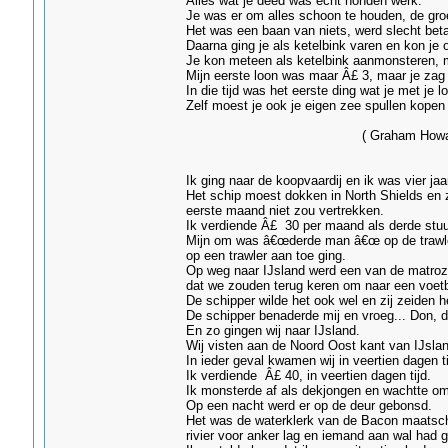
Alles wat je deed was echt honden werk.
Je was er om alles schoon te houden, de gro
Het was een baan van niets, werd slecht be
Daarna ging je als ketelbink varen en kon je
Je kon meteen als ketelbink aanmonsteren, m
Mijn eerste loon was maar Â£ 3, maar je zag n
In die tijd was het eerste ding wat je met je 
Zelf moest je ook je eigen zee spullen kopen 
( Graham Howard â€“ G
Ik ging naar de koopvaardij en ik was vier jaar
Het schip moest dokken in North Shields en z
eerste maand niet zou vertrekken.
Ik verdiende Â£ 30 per maand als derde stu
Mijn om was â€œderde man â€œ op de trawler 
op een trawler aan toe ging.
Op weg naar IJsland werd een van de matroz
dat we zouden terug keren om naar een voetbal
De schipper wilde het ook wel en zij zeiden h
De schipper benaderde mij en vroeg... Don, d
En zo gingen wij naar IJsland.
Wij visten aan de Noord Oost kant van IJslan
In ieder geval kwamen wij in veertien dagen ti
Ik verdiende Â£ 40, in veertien dagen tijd.
Ik monsterde af als dekjongen en wachtte om
Op een nacht werd er op de deur gebonsd.
Het was de waterklerk van de Bacon maatschap
rivier voor anker lag en iemand aan wal had g