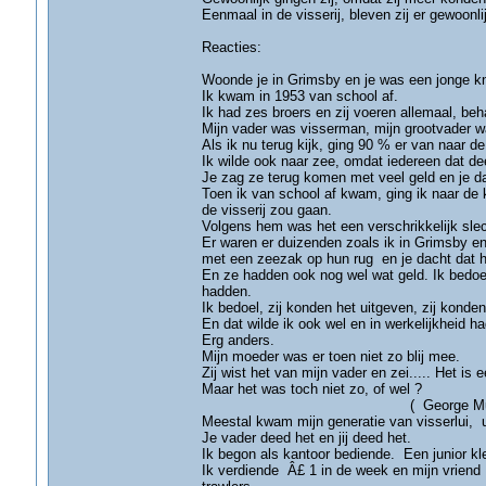
Eenmaal in de visserij, bleven zij er gewoonli
Reacties:
Woonde je in Grimsby en je was een jonge knu
Ik kwam in 1953 van school af.
Ik had zes broers en zij voeren allemaal, beh
Mijn vader was visserman, mijn grootvader 
Als ik nu terug kijk, ging 90 % er van naar de 
Ik wilde ook naar zee, omdat iedereen dat de
Je zag ze terug komen met veel geld en je da
Toen ik van school af kwam, ging ik naar de k
de visserij zou gaan.
Volgens hem was het een verschrikkelijk slecht
Er waren er duizenden zoals ik in Grimsby en
met een zeezak op hun rug en je dacht dat h
En ze hadden ook nog wel wat geld. Ik bedoel 
hadden.
Ik bedoel, zij konden het uitgeven, zij konde
En dat wilde ik ook wel en in werkelijkheid ha
Erg anders.
Mijn moeder was er toen niet zo blij mee.
Zij wist het van mijn vader en zei..... Het is e
Maar het was toch niet zo, of wel 
( George Mussell- G
Meestal kwam mijn generatie van visserlui, ui
Je vader deed het en jij deed het.
Ik begon als kantoor bediende. Een junior kle
Ik verdiende Â£ 1 in de week en mijn vriend