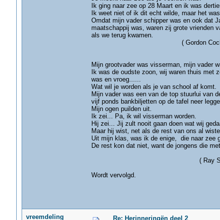
Ik ging naar zee op 28 Maart en ik was dertie
Ik weet niet of ik dit echt wilde, maar het wa
Omdat mijn vader schipper was en ook dat Ja
maatschappij was, waren zij grote vrienden v
als we terug kwamen.
( Gordon Cockerill- G
Mijn grootvader was visserman, mijn vader w
Ik was de oudste zoon, wij waren thuis met ze
was en vroeg......
Wat wil je worden als je van school af komt.
Mijn vader was een van de top stuurlui van 
vijf ponds bankbiljetten op de tafel neer leg
Mijn ogen puilden uit.
Ik zei... Pa, ik wil visserman worden.
Hij zei... Jij zult nooit gaan doen wat wij ge
Maar hij wist, net als de rest van ons al wist
Uit mijn klas, was ik de enige, die naar zee g
De rest kon dat niet, want de jongens di
( Ray Smith- Gri
Wordt vervolgd.
vreemdeling
Re: Herinneringën deel 2