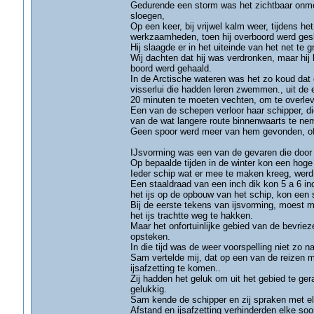
Gedurende een storm was het zichtbaar onmo
sloegen,
Op een keer, bij vrijwel kalm weer, tijdens he
werkzaamheden, toen hij overboord werd gesl
Hij slaagde er in het uiteinde van het net te gr
Wij dachten dat hij was verdronken, maar hi
boord werd gehaald.
In de Arctische wateren was het zo koud dat 
visserlui die hadden leren zwemmen., uit de e
20 minuten te moeten vechten, om te overle
Een van de schepen verloor haar schipper, di
van de wat langere route binnenwaarts te ne
Geen spoor werd meer van hem gevonden, ofs
IJsvorming was een van de gevaren die door
Op bepaalde tijden in de winter kon een hog
Ieder schip wat er mee te maken kreeg, werd 
Een staaldraad van een inch dik kon 5 a 6 i
het ijs op de opbouw van het schip, kon een 
Bij de eerste tekens van ijsvorming, moest m
het ijs trachtte weg te hakken.
Maar het onfortuinlijke gebied van de bevrie
opsteken.
In die tijd was de weer voorspelling niet zo 
Sam vertelde mij, dat op een van de reizen m
ijsafzetting te komen..
Zij hadden het geluk om uit het gebied te ger
gelukkig.
Sam kende de schipper en zij spraken met el
Afstand en ijsafzetting verhinderden elke soo