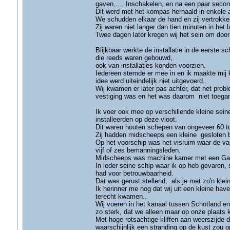
gaven,.... Inschakelen, en na een paar second
Dit werd met het kompas herhaald in enkele a
We schudden elkaar de hand en zij vertrokke
Zij waren niet langer dan tien minuten in het
Twee dagen later kregen wij het sein om door 
Blijkbaar werkte de installatie in de eerste 
die reeds waren gebouwd,.
ook van installaties konden voorzien.
Iedereen stemde er mee in en ik maakte mij kl
idee werd uiteindelijk niet uitgevoerd..
Wij kwamen er later pas achter, dat het pro
vestiging was en het was daarom niet toegank
Ik voer ook mee op verschillende kleine sein
installeerden op deze vloot.
Dit waren houten schepen van ongeveer 60 to
Zij hadden midscheeps een kleine gesloten b
Op het voorschip was het visruim waar de van
vijf of zes bemanningsleden.
Midscheeps was machine kamer met een Gardn
In ieder seine schip waar ik op heb gevaren,
had voor betrouwbaarheid.
Dat was gerust stellend, als je met zo'n klei
Ik herinner me nog dat wij uit een kleine ha
terecht kwamen..
Wij voeren in het kanaal tussen Schotland e
zo sterk, dat we alleen maar op onze plaats 
Met hoge rotsachtige kliffen aan weerszijde 
waarschijnlijk een stranding op de kust zou o