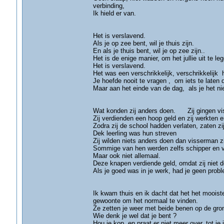
verbinding,
Ik hield er v
( Don Jacombe
Het is verslavend.
Als je op zee bent, wil je thuis zijn.
En als je thuis bent, wil je op zee zijn..
Het is de enige manier, om het jullie uit te le
Het is verslavend.
Het was een verschrikkelijk, verschrikkelijk h
Je hoefde nooit te vragen , om iets te laten
Maar aan het einde van de dag, als je het ni
( Don Liste
Wat konden zij anders doen. Zij gingen vi
Zij verdienden een hoop geld en zij werkten er
Zodra zij de school hadden verlaten, zaten zi
Dek leerling was hun streven
Zij wilden niets anders doen dan visserman zi
Sommige van hen werden zelfs schipper en v
Maar ook niet allemaal.
Deze knapen verdiende geld, omdat zij niet 
Als je goed was in je werk, had je geen p
( Charlie Boar
Ik kwam thuis en ik dacht dat het het mooist
gewoonte om het normaal te vinden.
Ze zetten je weer met beide benen op de gro
Wie denk je wel dat je bent ?
Hou je kop en praat er niet meer over, tot je 