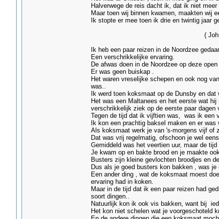
Halverwege de reis dacht ik, dat ik niet mee
Maar toen wij binnen kwamen, maakten wij ee
Ik stopte er mee toen ik drie en twintig jaar 
( John Gilby-Gr
Ik heb een paar reizen in de Noordzee gedaan 
Een verschrikkelijke ervaring.
De afwas doen in de Noordzee op deze open
Er was geen buiskap .
Het waren vreselijke schepen en ook nog van e
was..
Ik werd toen koksmaat op de Dunsby en dat w
Het was een Maltanees en het eerste wat hij 
verschrikkelijk ziek op de eerste paar dagen
Tegen de tijd dat ik vijftien was, was ik een 
Ik kon een prachtig baksel maken en er was 
Als koksmaat werk je van 's-morgens vijf of 
Dat was vrij regelmatig, ofschoon je wel een
Gemiddeld was het veertien uur, maar de tijd 
Je kwam op en bakte brood en je maakte oo
Busters zijn kleine gevlochten broodjes en d
Dus als je goed busters kon bakken , was je e
Een ander ding , wat de koksmaat moest doe
ervaring had in koken.
Maar in de tijd dat ik een paar reizen had g
soort dingen..
Natuurlijk kon ik ook vis bakken, want bij ied
Het kon niet schelen wat je voorgeschoteld kre
En de andere dingen die een koksmaat mocht 