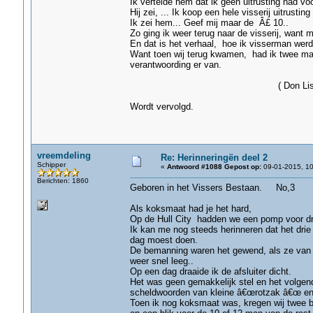
Ik vertelde hem dat ik geen uitrusting had voo
Hij zei, ... Ik koop een hele visserij uitrustin
Ik zei hem... Geef mij maar de Â£ 10..
Zo ging ik weer terug naar de visserij, want m
En dat is het verhaal, hoe ik visserman werd
Want toen wij terug kwamen, had ik twee maa
verantwoording er van.
( Don Lister- Gri
Wordt vervolgd.
vreemdeling
Re: Herinneringën deel 2
Schipper
«
Antwoord #1088 Gepost op:
09-01-2015, 10
Berichten: 1860
Geboren in het Vissers Bestaan. No,3
Als koksmaat had je het hard,
Op de Hull City hadden we een pomp voor dr
Ik kan me nog steeds herinneren dat het drie 
dag moest doen.
De bemanning waren het gewend, als ze van 
weer snel leeg..
Op een dag draaide ik de afsluiter dicht.
Het was geen gemakkelijk stel en het volgen
scheldwoorden van kleine â€œrotzak â€œ en
Toen ik nog koksmaat was, kregen wij twee b