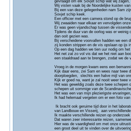
gevraagd om elk Sovjet schip wat wij zagen, t
Wij visten vaak bij de Noordelijke kusten van
Bij een van deze gelegenheden nam Sam zijn 
Sovjet schip keek.
Een officier met een camera stond op de brug
Wij zwaaiden naar elkaar en vervolgden onze
Er was geen vijandschap tussen de vissende
Tijdens de duur van de oorlog was er weinig 
dan ooit gezien was.
Bij verscheidene voorvallen hadden we een de
zij konden strippen en de vis opslaan op ijs i
Op een dag hadden we tien uur nodig om het 
Het net zat zo vol vis dat we het niet aan 
een staaldraad aan te brengen, zodat we de v
Vroeg in de morgen kwam eens een bemanningsl
Kijk daar eens, zei Sam en wees naar twee d
doorploegden, slechts een halve mijl van ons
Kijk er goed na, want je zal nooit weer twee
Het was geweldig zoals deze twee schepen ons
schepen uit sommige van de Scandinavische
Het was een van mijn plezierigste ervaringen
Ik had helemaal vergeten om er een foto van
Ik bracht ook geruime tijd door in het labor
van Landbouw en Visserij, aan verschillende p
Ik maakte verschillende reizen op onderzoek 
Dat waren zeer interessante reizen, samenw
Hier was de vaardigheid om met onze uitrust
een groot deel uit te vinden over de uitvoerin