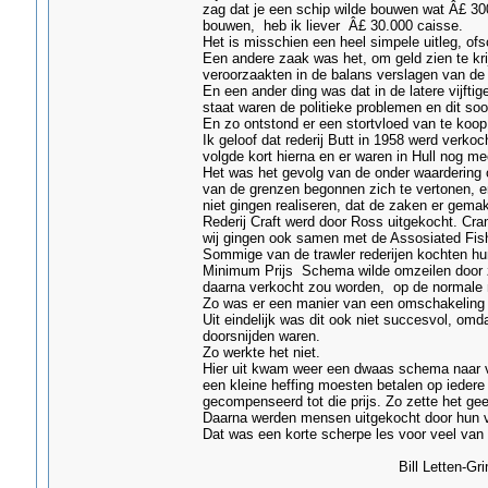
zag dat je een schip wilde bouwen wat Â£ 30
bouwen, heb ik liever Â£ 30.000 caisse.
Het is misschien een heel simpele uitleg, of
Een andere zaak was het, om geld zien te kri
veroorzaakten in de balans verslagen van de 
En een ander ding was dat in de latere vijfti
staat waren de politieke problemen en dit so
En zo ontstond er een stortvloed van te koop
Ik geloof dat rederij Butt in 1958 werd verko
volgde kort hierna en er waren in Hull nog m
Het was het gevolg van de onder waardering of
van de grenzen begonnen zich te vertonen, en
niet gingen realiseren, dat de zaken er gema
Rederij Craft werd door Ross uitgekocht. Cr
wij gingen ook samen met de Assosiated Fish
Sommige van de trawler rederijen kochten hun
Minimum Prijs Schema wilde omzeilen door zi
daarna verkocht zou worden, op de normale 
Zo was er een manier van een omschakeling t
Uit eindelijk was dit ook niet succesvol, omda
doorsnijden waren.
Zo werkte het niet.
Hier uit kwam weer een dwaas schema naar v
een kleine heffing moesten betalen op iedere
gecompenseerd tot die prijs. Zo zette het ge
Daarna werden mensen uitgekocht door hun v
Dat was een korte scherpe les voor veel van
Bill Letten-Grims