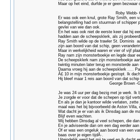
Maar op het eind, durfde je er geen bezwaar 
Roby Webb- Grim
Er was ook een knul, grote Ray Smith, een van
belangstelling had om stuurman of schipper p
gevlei van wie dan ook.
En het was ook niet de eerste keer dat hij e
hadden aan de scheepsklerk, als zij probeerd
Ray Smith wilde op de trawler St. Dominis a
zijn aan boord van dat schip, geen veranderi
Maar in werkelijkheid waren er vier of vijf pla
Ray nam zijn monsterboekje en legde daar ee
De scheepsklerk nam zijn monsterboekje aan
twintig minuten later terug en monsterde aan 
Daarna vroeg hij aan de scheepsklerk ..... Pa
Â£ 10 in mijn monsterboekje gestopt. Ik dach
Hij bleef maar 1 reis aan boord van dat schi
George Brown -Grim
Je was 24 uur per dag bezig met je werk. Ik 
Je zorgde er voor dat de schepen op tijd vert
En als je dan je kantoor wilde verlaten, zette 
maal was het bij bijvoorbeeld de Aston Villa,
Wat dacht je er van als ik Dinsdag aan de m
Blijf even wachten.
Wij hebben Dinsdag al veel schepen, die dan a
En je adviseerde dan om een dag eerder aan
Of er was een ongeluk aan boord van een van
baas over je eigen tijdÂ·.
Uiteindelijk werd het mij te veel en ik dacht