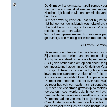
De Grimsby Handelmaatschappij zorgde voor h
met de lossers was altijd een lang en langdur
Noodzakelijk hadden wij een commissie van r
betrokken.
Ik moet er wel bij vertellen, dat het mij versch
Het beheer van de ijsfabriek was relatief erg
Dan hadden we ook nog de Eigenaars Verenig
regering en dat soort zaken.
Wij hadden bijeenkomsten, ik meen eens pe
gebruikelijk een middag per week met de loss
Bill Letten- Grimsb
De reders controleerden het hele leven van d
Zij vertelden de trawler man een bepaald ding 
Als hij het niet deed of zelfs als hij een ex
Als zij dan probeerden om op een ander schip
een investering hadden in de Onderlinge Ver
En zo je de trawler eigenaar niet gehoorzaa
inwaarts een baan gaan zoeken of zelfs in he
Als je visserman wilde blijven, kon je de red
De reder was heer en meester over alles wat 
De reder had ook een raadsman. Zij controlee
Hij moest de visserman gewoonlijk veroordele
toe gezien moest worden, dat hij een vrijheid
Veel trawler lui waren voor dezelfde straf al 
De reders hadden veel macht en je kon werke
Consolidated was echt geen slechte rederij, 
dat de trawler man zich niet dood hoefde te 