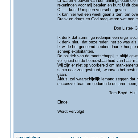
Er waren vrouwen van bemanningsleden die n
rekeningen voor mij betalen en kunt U dit doe
Of..... kunt U mij een voorschot geven.
Ik kan hier wel een week gaan zitten, om ov
Drank en drugs en God mag weten wat nog m
Don Lister- Grims
Ik denk dat sommige rederijen een erge soci
Ik denk niet, dat onze rederij net zo was als 
Ik wilde het genoemd hebben daar ik hoopte e
scheep exploitanten.
De politiek van de maatschappij is altijd gew
veiligheid en de betrouwbaarheid van haar ma
Wij zijn er niet op voorbereid om mankement
schip naar zee gestuurd, waarvan het bestuur 
gaan.
Aldus, zal waarschijnlijk iemand zeggen dat 
succesvol team en gedurende de jaren heen,
Tom Boyd- Hull
Einde.
Wordt vervolgd
vreemdeling