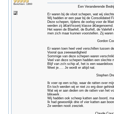
Berichten: 1860
Een Veranderende Bedrijfs
Er waren bij de vloot schepen, wat wij slec
Wij hadden er een paar bij de Consolidated Fis
Deze schepen, tijdens de oorlog voor de Ma
werden zij â€œVisserij klasse â€œgenoemd.
Het waren de Blaefell, de Burfell, de Valefel
men zich maar kunnen voorstellen. Zij waren v
Gordon Cockerill â€“
Er waren toen heel veel verschillen tussen d
Vooral qua zeewaardigheid
Sommige van deze schepen waren verschrikk
Veel van deze schepen hadden een slechte n
Blijf van zo'n schip af, het is een waardeloos
Weet je..... Je wordt er altijd nat.
Stephen Drever- Gr
Ik voer op een schip, waar de ratten over mijn 
En toch werden wij er niet zo erg door gehind
Wat wij er aan deden om de ratten van het vo
blikwerk .
Wij hadden ook scheep katten aan boord, maa
Ik had gewoonlijk drie of vier katten aan boor
Ze werden nooit zeeziek.
Claude Couch- Fle