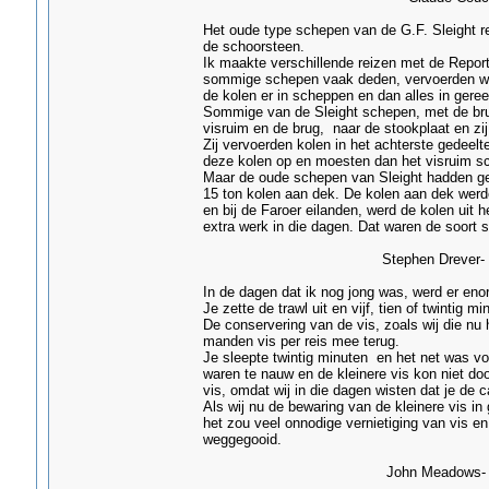
Het oude type schepen van de G.F. Sleight re
de schoorsteen.
Ik maakte verschillende reizen met de Reporto
sommige schepen vaak deden, vervoerden wij k
de kolen er in scheppen en dan alles in gere
Sommige van de Sleight schepen, met de bru
visruim en de brug, naar de stookplaat en zij
Zij vervoerden kolen in het achterste gedeel
deze kolen op en moesten dan het visruim s
Maar de oude schepen van Sleight hadden gee
15 ton kolen aan dek. De kolen aan dek werden
en bij de Faroer eilanden, werd de kolen uit 
extra werk in die dagen. Dat waren de soort 
Stephen Drever- Grim
In de dagen dat ik nog jong was, werd er eno
Je zette de trawl uit en vijf, tien of twintig m
De conservering van de vis, zoals wij die nu h
manden vis per reis mee terug.
Je sleepte twintig minuten en het net was vo
waren te nauw en de kleinere vis kon niet do
vis, omdat wij in die dagen wisten dat je de 
Als wij nu de bewaring van de kleinere vis 
het zou veel onnodige vernietiging van vis en
weggegooid.
John Meadows- Gri