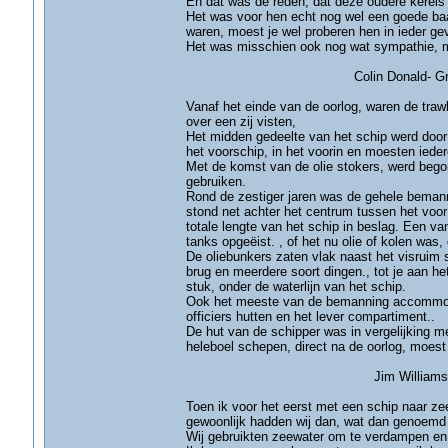
En dat was de reden, dat deze oudere kerels
Het was voor hen echt nog wel een goede baan
waren, moest je wel proberen hen in ieder ge
Het was misschien ook nog wat sympathie, m
Colin Donald- Grim
Vanaf het einde van de oorlog, waren de traw
over een zij visten,
Het midden gedeelte van het schip werd doo
het voorschip, in het voorin en moesten iede
Met de komst van de olie stokers, werd bego
gebruiken.
Rond de zestiger jaren was de gehele bemann
stond net achter het centrum tussen het voor
totale lengte van het schip in beslag. Een v
tanks opgeëist. , of het nu olie of kolen was,
De oliebunkers zaten vlak naast het visruim
brug en meerdere soort dingen., tot je aan h
stuk, onder de waterlijn van het schip.
Ook het meeste van de bemanning accommoda
officiers hutten en het lever compartiment..
De hut van de schipper was in vergelijking me
heleboel schepen, direct na de oorlog, moest 
Jim Williams- Hu
Toen ik voor het eerst met een schip naar z
gewoonlijk hadden wij dan, wat dan genoemd
Wij gebruikten zeewater om te verdampen en ge