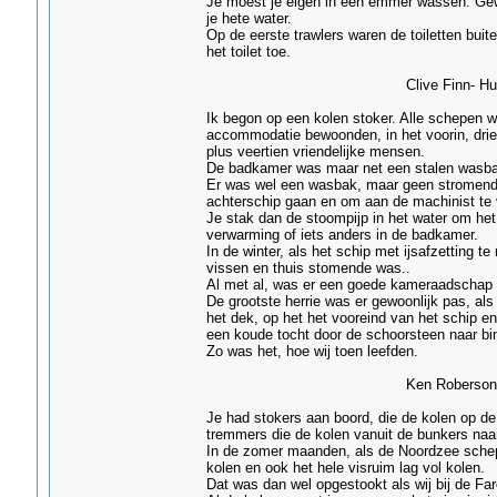
Je moest je eigen in een emmer wassen. Gew
je hete water.
Op de eerste trawlers waren de toiletten buit
het toilet toe.
Clive Finn- Hull
Ik begon op een kolen stoker. Alle schepen wa
accommodatie bewoonden, in het voorin, drie
plus veertien vriendelijke mensen.
De badkamer was maar net een stalen wasbak
Er was wel een wasbak, maar geen stromend 
achterschip gaan en om aan de machinist te 
Je stak dan de stoompijp in het water om het
verwarming of iets anders in de badkamer.
In de winter, als het schip met ijsafzetting t
vissen en thuis stomende was..
Al met al, was er een goede kameraadschap 
De grootste herrie was er gewoonlijk pas, als
het dek, op het het vooreind van het schip e
een koude tocht door de schoorsteen naar bin
Zo was het, hoe wij toen leefden.
Ken Roberson â€“ H
Je had stokers aan boord, die de kolen op d
tremmers die de kolen vanuit de bunkers naar
In de zomer maanden, als de Noordzee schepe
kolen en ook het hele visruim lag vol kolen.
Dat was dan wel opgestookt als wij bij de Fa