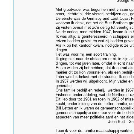
George Mussell- G
Met grootvader was begonnen met vissen op e
broer, richtte hij drie visserij bedrijven op ,
De eerste was de Grimsby and East Coast F
waarvan ik denk, dat het de Butt Brothers g
Zij visten overal met zo'n dertig tot veertig 
Na de oorlog, rond midden 1947, kwam ik in he
Ik was altijd al geïnteresseerd in schippers 
reizen hadden gevist en wat zij hadden geva
Als ik op het kantoor kwam, nodigde ik ze uit
dingen.
Het was voor mij een soort training.
Ik ging niet naar de afslag om er bij te zijn
dingen, tot wat jaren later, omdat ik echt na
En zo wilden zij het hebben, dat ik optrad als
manier dit zo kon voorstellen, als een bedrijf 
Later werd ik belast met de stuurlui. Ik deed da
In 1957 werden wij uitgekocht. Mijn vader en 
generatie.
Ons familie bedrijf en rederij, werden in 195
Fisheries onder afdeling, wat de Northern Tra
Dit liep door tot 1961 en toen in 1962 of mi
kocht, onder leiding van de Letten familie, d
Bill Letten en ik waren de gemeenschappelijk
gemeenschappelijke directeur voor de bedrijf
aspecten van meer politieke aard en het algem
John Butt - Grims
Toen ik voor de familie maatschappij werkte,