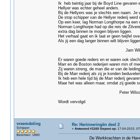
Ik heb twintig jaar bij de Boyd Line gevaren
Hellyer was echter geheel anders.
Bij de Hellyers was je slechts een naam. J
De stop schipper van de Hellyer rederij wer
Op een keer, lag Norman Longthorpe na een r
Norman Longthorpe had op die reis de Zilvere
extra dag binnen te mogen blijven liggen.
Het verhaal gaat en ik laat er geen twijfel ove
Als jij een dag langer binnen wilt blijven ligg
Jam Williams- H
Er waren goede reders en er waren ook slech
Marr en de Boston rederijen waren min of meer
Zij waren streng, de man die er van de leidin
Bij de Marr rederij als zij je konden beduvele
Ik heb een hele tijd bij de Marr rederij gevare
Maar het was alleen maar, omdat zij goede 
Peter Wilson- Gri
Wordt vervolgd
vreemdeling
Re: Herinneringën deel 2
Schipper
«
Antwoord #1160 Gepost op:
17-04-2015, 07
Berichten: 1860
De Werkkrachten in de Hav