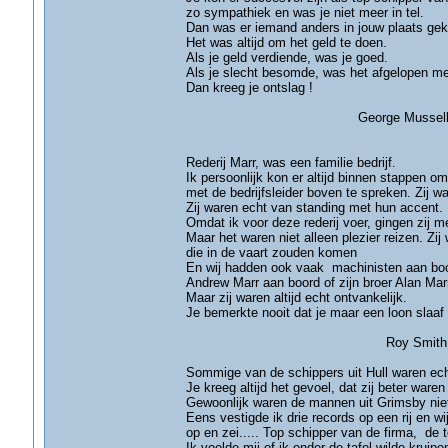
zo sympathiek en was je niet meer in tel.
Dan was er iemand anders in jouw plaats ge
Het was altijd om het geld te doen.
Als je geld verdiende, was je goed.
Als je slecht besomde, was het afgelopen met
Dan kreeg je ontslag !
George Mussell- Gri
Rederij Marr, was een familie bedrijf.
Ik persoonlijk kon er altijd binnen stappen o
met de bedrijfsleider boven te spreken. Zij war
Zij waren echt van standing met hun accent.
Omdat ik voor deze rederij voer, gingen zij m
Maar het waren niet alleen plezier reizen. Zi
die in de vaart zouden komen
En wij hadden ook vaak machinisten aan boor
Andrew Marr aan boord of zijn broer Alan Marr, 
Maar zij waren altijd echt ontvankelijk.
Je bemerkte nooit dat je maar een loon slaaf 
Roy Smith â€“ Gr
Sommige van de schippers uit Hull waren ec
Je kreeg altijd het gevoel, dat zij beter waren
Gewoonlijk waren de mannen uit Grimsby nie
Eens vestigde ik drie records op een rij en 
op en zei..... Top schipper van de firma, de t
Ik voelde mij of ik onder de tafel wilde kruip