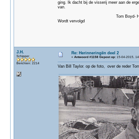
ging. Ik dacht bij de visserij meer aan de erg
van.
Tom Boyd- Hull
Wordt vervolgd
J.H.
Re: Herinneringën deel 2
Schipper
«
Antwoord #1158 Gepost op:
15-04-2015, 14
Berichten: 2214
Van Bill Taylor. op de foto, over de reder To