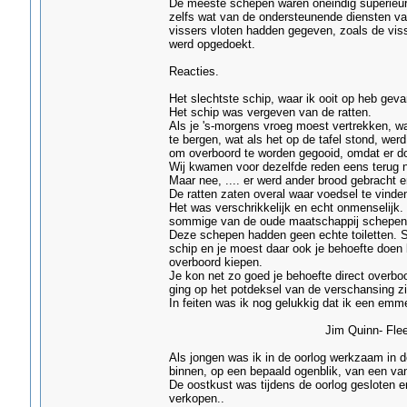
De meeste schepen waren oneindig superieur
zelfs wat van de ondersteunende diensten van
vissers vloten hadden gegeven, zoals de viss
werd opgedoekt.
Reacties.
Het slechtste schip, waar ik ooit op heb gev
Het schip was vergeven van de ratten.
Als je 's-morgens vroeg moest vertrekken, w
te bergen, wat als het op de tafel stond, wer
om overboord te worden gegooid, omdat er do
Wij kwamen voor dezelfde reden eens terug na
Maar nee, .... er werd ander brood gebracht 
De ratten zaten overal waar voedsel te vind
Het was verschrikkelijk en echt onmenselijk.
sommige van de oude maatschappij schepen
Deze schepen hadden geen echte toiletten. S
schip en je moest daar ook je behoefte doen
overboord kiepen.
Je kon net zo goed je behoefte direct overb
ging op het potdeksel van de verschansing z
In feiten was ik nog gelukkig dat ik een emm
Jim Quinn- Fleetwo
Als jongen was ik in de oorlog werkzaam in 
binnen, op een bepaald ogenblik, van een van 
De oostkust was tijdens de oorlog gesloten 
verkopen..