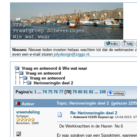
Nieuws:
Nieuwe leden moeten helaas wachten tot dat de webmaster ze a
even een e-mail sturen
jolydesign@ziggo.nl
.
Vraag en antwoord & Wie wat waar
Vraag en antwoord
Vraag en antwoord
Herinneringën deel 2
Pagina's:
1
...
74
75
76
77
[
78
]
79
80
81
82
...
108
Topic: Herinneringën deel 2 (gelezen 2295
Auteur
vreemdeling
Re: Herinneringën deel 2
Schipper
«
Antwoord #1155 Gepost op:
14-04-2015, 07
Berichten: 1860
De Werkkrachten in de Haven No.6
Er was spraken van een Spooktrein, wanneer 