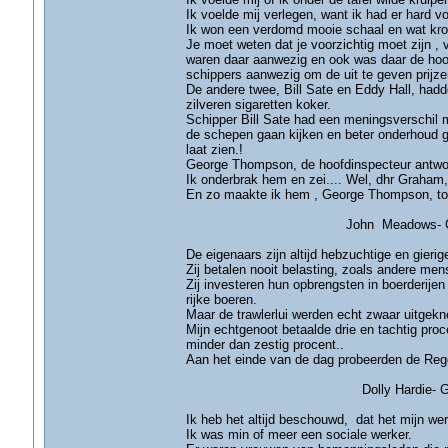
Ik voelde mij verlegen, want ik had er hard vo
Ik won een verdomd mooie schaal en wat kroo
Je moet weten dat je voorzichtig moet zijn , 
waren daar aanwezig en ook was daar de hoo
schippers aanwezig om de uit te geven prijze
De andere twee, Bill Sate en Eddy Hall, had
zilveren sigaretten koker.
Schipper Bill Sate had een meningsverschil 
de schepen gaan kijken en beter onderhoud g
laat zien.!
George Thompson, de hoofdinspecteur antwoord
Ik onderbrak hem en zei.... Wel, dhr Graham,
En zo maakte ik hem , George Thompson, tot 
John Meadows- Grim
De eigenaars zijn altijd hebzuchtige en gieri
Zij betalen nooit belasting, zoals andere me
Zij investeren hun opbrengsten in boerderijen 
rijke boeren.
Maar de trawlerlui werden echt zwaar uitgekn
Mijn echtgenoot betaalde drie en tachtig proce
minder dan zestig procent..
Aan het einde van de dag probeerden de Rege
Dolly Hardie- Grim
Ik heb het altijd beschouwd, dat het mijn w
Ik was min of meer een sociale werker.