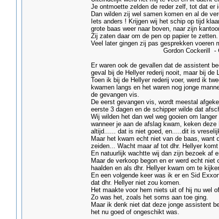
Je ontmoette zelden de reder zelf, tot dat er
Dan wilden zij wel samen komen en al de ver
Iets anders ! Krijgen wij het schip op tijd kl
grote baas weer naar boven, naar zijn kantoor
Zij zaten daar om de pen op papier te zetten.
Veel later gingen zij pas gesprekken voeren 
Gordon Cockerill - Gri
Er waren ook de gevallen dat de assistent bed
geval bij de Hellyer rederij nooit, maar bij de
Toen ik bij de Hellyer rederij voer, werd ik t
kwamen langs en het waren nog jonge mannen, 
de gevangen vis.
De eerst gevangen vis, wordt meestal afgekeu
eerste 3 dagen en de schipper wilde dat afsch
Wij wilden het dan wel weg gooien om langer
wanneer je aan de afslag kwam, keken deze be
altijd...... dat is niet goed, en.....dit is vreselij
Maar het kwam echt niet van de baas, want die
zeiden... Wacht maar af tot dhr. Hellyer komt 
En natuurlijk wachtte wij dan zijn bezoek af 
Maar de verkoop begon en er werd echt niet o
haalden en als dhr. Hellyer kwam om te kijke
En een volgende keer was ik er en Sid Exxon,
dat dhr. Hellyer niet zou komen.
Het maakte voor hem niets uit of hij nu wel o
Zo was het, zoals het soms aan toe ging.
Maar ik denk niet dat deze jonge assistent be
het nu goed of ongeschikt was.