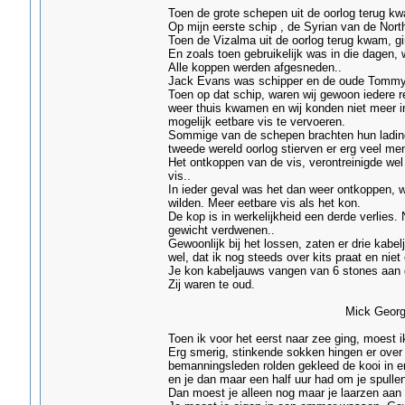
Toen de grote schepen uit de oorlog terug kw
Op mijn eerste schip , de Syrian van de North
Toen de Vizalma uit de oorlog terug kwam, gi
En zoals toen gebruikelijk was in die dagen, w
Alle koppen werden afgesneden..
Jack Evans was schipper en de oude Tommy
Toen op dat schip, waren wij gewoon iedere re
weer thuis kwamen en wij konden niet meer i
mogelijk eetbare vis te vervoeren.
Sommige van de schepen brachten hun lading 
tweede wereld oorlog stierven er erg veel me
Het ontkoppen van de vis, verontreinigde we
vis..
In ieder geval was het dan weer ontkoppen, 
wilden. Meer eetbare vis als het kon.
De kop is in werkelijkheid een derde verlies.
gewicht verdwenen..
Gewoonlijk bij het lossen, zaten er drie kabe
wel, dat ik nog steeds over kits praat en niet 
Je kon kabeljauws vangen van 6 stones aan g
Zij waren te oud.
Mick George â€“ Gr
Toen ik voor het eerst naar zee ging, moest ik
Erg smerig, stinkende sokken hingen er over 
bemanningsleden rolden gekleed de kooi in en
en je dan maar een half uur had om je spullen
Dan moest je alleen nog maar je laarzen aan 