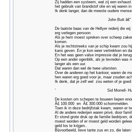
Zij hadden een systeem, wat zij een exhaust 
het gebruik van brandstof olie en wij waren i
Ik denk langer, dan de meeste oudere mense
John Butt â€“ Gri
De laatste baas van de Hellyer rederij die w
erg verlegen persoon.
Als je hem moest spreken over scheep zaken, 
komen.
Als je rechtstreeks van je schip kwam zou hi
kans geven. En je kon weer vertrekken en da
En het was geen valse impressie dat je teru
Op een ander ogenblik, als je tevreden was m
langer als een uur.
Dat waren dan wel de twee uitersten.
Over de anderen op het kantoor, waren de me
hen waren erg goed voor je, maar zouden acht
Ik denk, dat je zelf wel zou weten of je goed
' Sid Morrell- Hull
De kosten om schepen te bouwen liepen enor
Â£ 100.000 en Â£ 300.000 schommelden.
Toen ik in deze bedrijfstak kwam, waren er 
Al de andere rederijen waren privé, door famil
Er stond grote druk op de familie bedrijven
moest worden of er moest geld worden geleen
geld los te krijgen..
Bijvoorbeeld, lieve tante zus en zo, die laten