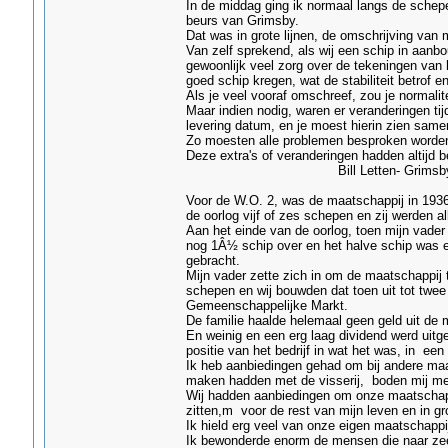
In de middag ging ik normaal langs de schep
beurs van Grimsby.
Dat was in grote lijnen, de omschrijving van 
Van zelf sprekend, als wij een schip in aa
gewoonlijk veel zorg over de tekeningen van h
goed schip kregen, wat de stabiliteit betrof 
Als je veel vooraf omschreef, zou je normalit
Maar indien nodig, waren er veranderingen tij
levering datum, en je moest hierin zien same
Zo moesten alle problemen besproken worden
Deze extra's of veranderingen hadden altijd b
Bill Letten- Grimsby
Voor de W.O. 2, was de maatschappij in 193
de oorlog vijf of zes schepen en zij werden al
Aan het einde van de oorlog, toen mijn vader t
nog 1Â½ schip over en het halve schip was 
gebracht.
Mijn vader zette zich in om de maatschappij 
schepen en wij bouwden dat toen uit tot twee
Gemeenschappelijke Markt.
De familie haalde helemaal geen geld uit de 
En weinig en een erg laag dividend werd uitge
positie van het bedrijf in wat het was, in een
Ik heb aanbiedingen gehad om bij andere maa
maken hadden met de visserij, boden mij meer
Wij hadden aanbiedingen om onze maatschappi
zitten,m voor de rest van mijn leven en in gr
Ik hield erg veel van onze eigen maatschapp
Ik bewonderde enorm de mensen die naar zee 