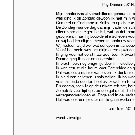
Roy Dobson â€“ Hull
Mijn familie was al verschillende generatie
was ging ik op Zondag gewoonlijk met mijn 
Gemmel en Cochrane in Selby en op diverse 
De Zondag was de dag dat mijn vader de sche
alleen voor ons eigen bedrijf, wat op dat mo
gezonken, maar hij bouwde alle schepen voor 
en wij hadden altijd schepen in aanbouw voor
Wij hadden altijd wel wat schepen in aanbou
Vanaf het begin was het altijd al erg opwind
Ik ging voor het eerst naar zee, toen ik twaa
Daarna ging ik naar de universiteit.
Ik bracht ook nog enige tijd door in Heidelber
Ik won een studie beurs voor Cambridge en g
Dat was onze manier van leven. Ik denk niet 
Ik hield van schepen, zoals zeilen. Ik bouwd
verschillende soorten bootjes, zowel om te ro
En daarna, toen ik op de universiteit zat, b
Zo heb ik veel tijd op zee doorgebracht. Tijd
vertegenwoordigden wij Engeland in de wedst
Het was ook een plezier om te gaan werken en
Tom Boyd â€“ Hul
wordt vervolgd