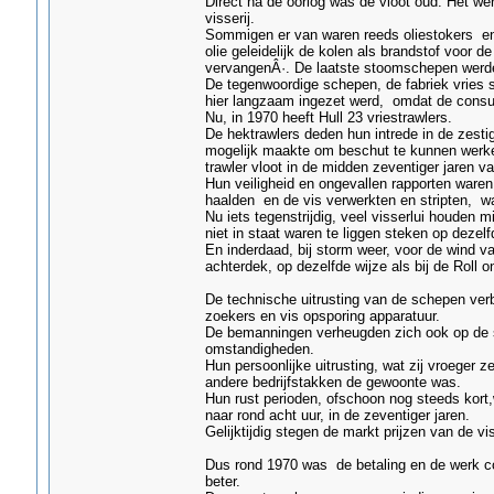
Direct na de oorlog was de vloot oud. Het we
visserij.
Sommigen er van waren reeds oliestokers en va
olie geleidelijk de kolen als brandstof voor d
vervangenÂ·. De laatste stoomschepen werden
De tegenwoordige schepen, de fabriek vries
hier langzaam ingezet werd, omdat de consum
Nu, in 1970 heeft Hull 23 vriestrawlers.
De hektrawlers deden hun intrede in de zesti
mogelijk maakte om beschut te kunnen werke
trawler vloot in de midden zeventiger jaren v
Hun veiligheid en ongevallen rapporten waren 
haalden en de vis verwerkten en stripten, w
Nu iets tegenstrijdig, veel visserlui houden 
niet in staat waren te liggen steken op dezelf
En inderdaad, bij storm weer, voor de wind v
achterdek, op dezelfde wijze als bij de Roll o
De technische uitrusting van de schepen verbe
zoekers en vis opsporing apparatuur.
De bemanningen verheugden zich ook op de s
omstandigheden.
Hun persoonlijke uitrusting, wat zij vroeger z
andere bedrijfstakken de gewoonte was.
Hun rust perioden, ofschoon nog steeds kort,
naar rond acht uur, in de zeventiger jaren.
Gelijktijdig stegen de markt prijzen van de v
Dus rond 1970 was de betaling en de werk con
beter.