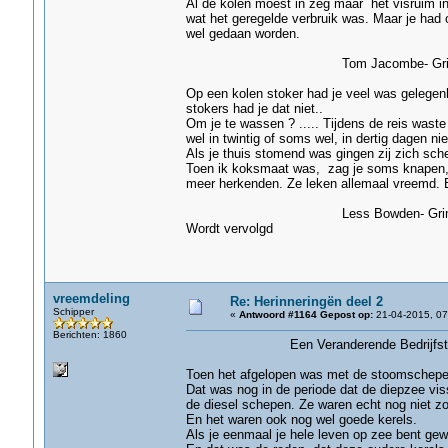
Al de kolen moest in zeg maar het visruim 
wat het geregelde verbruik was. Maar je had
wel gedaan worden.
Tom Jacombe- Grims
Op een kolen stoker had je veel was gelegen
stokers had je dat niet..
Om je te wassen ? ..... Tijdens de reis was
wel in twintig of soms wel, in dertig dagen nie
Als je thuis stomend was gingen zij zich sc
Toen ik koksmaat was, zag je soms knapen, 
meer herkenden. Ze leken allemaal vreemd. 
Less Bowden- Grims
Wordt vervolgd
vreemdeling
Re: Herinneringën deel 2
Schipper
«
Antwoord #1164 Gepost op:
21-04-2015, 07
Berichten: 1860
Een Veranderende Bedrijfst
Toen het afgelopen was met de stoomschepen,
Dat was nog in de periode dat de diepzee vi
de diesel schepen. Ze waren echt nog niet z
En het waren ook nog wel goede kerels.
Als je eenmaal je hele leven op zee bent gew