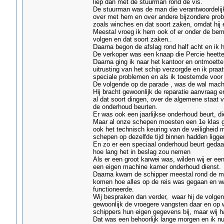
liep dan met de stuurman rond de vis.
De stuurman was de man die verantwoordelijk 
over met hem en over andere bijzondere proble
zoals winches en dat soort zaken, omdat hij
Meestal vroeg ik hem ook of er onder de bema
volgen en dat soort zaken..
Daarna begon de afslag rond half acht en ik hi
De verkoper was een knaap die Percie heette. 
Daarna ging ik naar het kantoor en ontmoett
uitrusting van het schip verzorgde en ik praa
speciale problemen en als ik toestemde voor 
De volgende op de parade , was de wal machi
Hij bracht gewoonlijk de reparatie aanvraag 
al dat soort dingen, over de algemene staat
de onderhoud beurten.
Er was ook een jaarlijkse onderhoud beurt, di
Maar al onze schepen moesten een 1e klas g
ook het technisch keuring van de veiligheid mi
schepen op dezelfde tijd binnen hadden ligge
En zo er een speciaal onderhoud beurt gedaan
hoe lang het in beslag zou nemen
Als er een groot karwei was, wilden wij er ee
een eigen machine kamer onderhoud dienst.
Daarna kwam de schipper meestal rond de mid
komen hoe alles op de reis was gegaan en wa
functioneerde.
Wij bespraken dan verder, waar hij de volge
gewoonlijk de vroegere vangsten daar en op w
schippers hun eigen gegevens bij, maar wij 
Dat was een behoorlijk lange morgen en ik nu