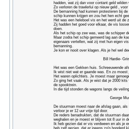
hadden, wat zij dan voor contant geld wilden
Zo verloren de trawlerlui op nieuw geld , voor
De bemanning had kunnen protesteren bij de
schip kunnen krijgen en zou het hen echt g
Het was een heleboel vis en het werd uit de 
Zij hadden het goed voor elkaar, de vis losse
doen.
Als het schip op zee was, was de schipper de
Maar zodra het schip gemeerd lag aan de kad
eigenaars vertellen, wat zij met hun eigen vi
bemanning.
Je kon er nooit over klagen. Als je hel wel dee
Bill Hardie- Grims
Het was een Gekken huis. Schreeuwende afs
Ik wist niet wat er gaande was. En zo moest j
Het waren oplichters. Je moest maar genoege
Zo ging het vaak. Als je wist dat je 2000 kit
de spooktrein.
In die tijd stonden de wagons langs de veiling
George Mussell- G
De stuurman moest naar de afslag gaan, als h
verloor je er 12 uur vrije tijd door.
De reders benadrukten, dat de stuurman daar 
weghalen en je moest er blijven tot 8 uur in d
Ik heb gezien dat er vis verdween en als je e
heb zelf gezien, dat er ineens zo'n honderd k