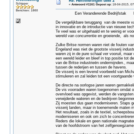
Re: Herinneringën deel 2
Schipper
«
Antwoord #1161 Gepost op:
18-04-2015, 07
Berichten: 1860
Een Veranderende Bedrijfstak N
De vergelijkbare teruggang van de meeste van 
in innovatie en de introductie van nieuwe tec
Te veel was er uitgehaald en te weinig er voo
wereld van concurrentie en groeiende, als noo
Zulke Britse normen waren niet de fouten van 
Engeland was niet de grootste visserij indu
waren zij in de pure schaal ver vooruit, maar
een wereld leider en bleef in top positie tot 
van de Britse industrieën ondermijnden., maa
tussen de rederijen en tussen de havens.
De visserij is een levend voorbeeld van Micha
stimuleren en zal leiden tot een voortgaande 
De directe na oorlogse jaren waren gemakkeli
De vis voorraden waren toegenomen omdat op 
overvloed was opgevist, werden de vangsten 
verwijderde wateren en de bedrijven begonnen
Zij moesten dus gaan moderniseren. Staps gew
visserij landen, maar in toenemende maten m
Het resultaat, zoals in de textiel, scheeps
moderniseren en ook om zich te concentreren,
Reders die lokale en geen nationale magnaten 
van de hoofdstroom van het zelfgenoegzame 