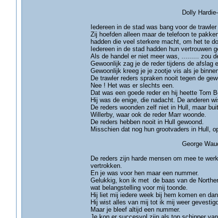
Dolly Hardie-Grim
Iedereen in de stad was bang voor de trawler
Zij hoefden alleen maar de telefoon te pakken e
hadden die veel sterkere macht, om het te d
Iedereen in de stad hadden hun vertrouwen g
Als de handel er niet meer was, ......... zou de
Gewoonlijk zag je de reder tijdens de afslag 
Gewoonlijk kreeg je je zootje vis als je bin
De trawler reders spraken nooit tegen de ge
Nee ! Het was er slechts een.
Dat was een goede reder en hij heette Tom B
Hij was de enige, die nadacht. De anderen wis
De reders woonden zelf niet in Hull, maar buit
Willerby, waar ook de reder Marr woonde.
De reders hebben nooit in Hull gewoond.
Misschien dat nog hun grootvaders in Hull, op 
George Waudby- H
De reders zijn harde mensen om mee te werke
vertrokken.
En je was voor hen maar een nummer.
Gelukkig, kon ik met de baas van de Northern 
wat belangstelling voor mij toonde.
Hij liet mij iedere week bij hem komen en dan 
Hij wist alles van mij tot ik mij weer gevestig
Maar je bleef altijd een nummer.
Je kon er succesvol zijn als top schipper van