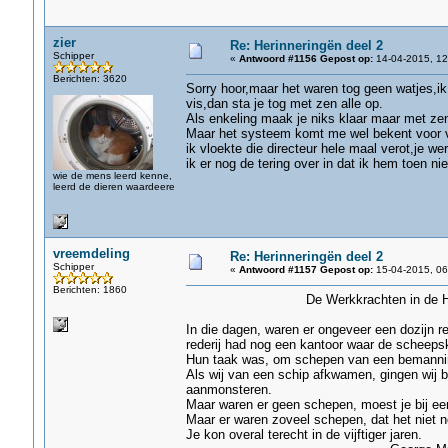
zier
Re: Herinneringën deel 2
Schipper
«
Antwoord #1156 Gepost op:
14-04-2015, 12
Berichten: 3620
Sorry hoor,maar het waren tog geen watjes,ik 
vis,dan sta je tog met zen alle op.
Als enkeling maak je niks klaar maar met zen
Maar het systeem komt me wel bekent voor v
ik vloekte die directeur hele maal verot,je wer
ik er nog de tering over in dat ik hem toen ni
wie de mens leerd kenne,
leerd de dieren waardeere
vreemdeling
Re: Herinneringën deel 2
Schipper
«
Antwoord #1157 Gepost op:
15-04-2015, 06
Berichten: 1860
De Werkkrachten in de Hav
In die dagen, waren er ongeveer een dozijn re
rederij had nog een kantoor waar de scheeps
Hun taak was, om schepen van een bemannin
Als wij van een schip afkwamen, gingen wij bi
aanmonsteren.
Maar waren er geen schepen, moest je bij een
Maar er waren zoveel schepen, dat het niet n
Je kon overal terecht in de vijftiger jaren.