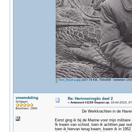
Tom_Boyd-a.jpg
(107.79 KB, 700x468 - bekeken 1545
vreemdeling
Re: Herinneringën deel 2
Schipper
«
Antwoord #1159 Gepost op:
16-04-2015, 07
Berichten: 1860
De Werkkrachten in de Hav
Eerst ging ik bij de Marine voor mijn militair
Ik kwam van school, toen ik achttien jaar ou
toen ik hiervan terug kwam, kwam ik in 1952 b