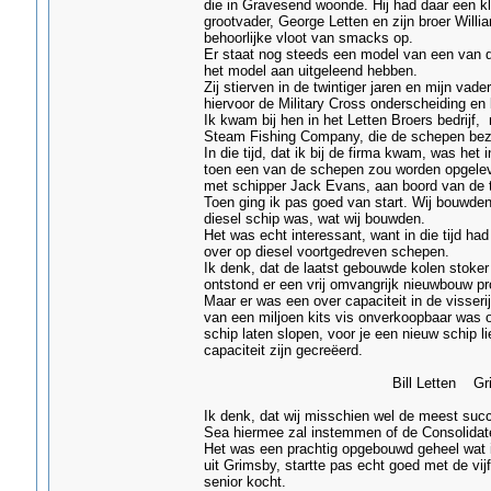
die in Gravesend woonde. Hij had daar een k
grootvader, George Letten en zijn broer Wil
behoorlijke vloot van smacks op.
Er staat nog steeds een model van een van 
het model aan uitgeleend hebben.
Zij stierven in de twintiger jaren en mijn vad
hiervoor de Military Cross onderscheiding en 
Ik kwam bij hen in het Letten Broers bedrijf,
Steam Fishing Company, die de schepen beza
In die tijd, dat ik bij de firma kwam, was he
toen een van de schepen zou worden opgeleve
met schipper Jack Evans, aan boord van de tr
Toen ging ik pas goed van start. Wij bouwden
diesel schip was, wat wij bouwden.
Het was echt interessant, want in die tijd 
over op diesel voortgedreven schepen.
Ik denk, dat de laatst gebouwde kolen stoke
ontstond er een vrij omvangrijk nieuwbouw 
Maar er was een over capaciteit in de visseri
van een miljoen kits vis onverkoopbaar was o
schip laten slopen, voor je een nieuw schip 
capaciteit zijn gecreëerd.
Bill Letten Grim
Ik denk, dat wij misschien wel de meest succ
Sea hiermee zal instemmen of de Consolidated
Het was een prachtig opgebouwd geheel wat ik 
uit Grimsby, startte pas echt goed met de vi
senior kocht.