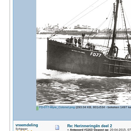
FD-077-Wyre_Colonel.png
(293.04 KB, 801x534 - bekeken 1497 kee
vreemdeling
Re: Herinneringën deel 2
Schipper
«
Antwoord #1163 Gepost op:
20-04-2015, 07