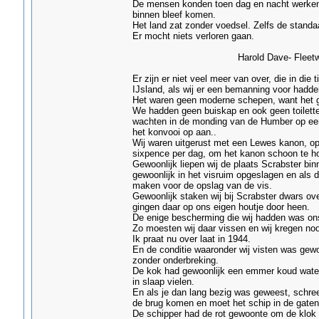
De mensen konden toen dag en nacht werken. 
binnen bleef komen.
Het land zat zonder voedsel. Zelfs de standa
Er mocht niets verloren gaan.
Harold Dave- Fleetwo
Er zijn er niet veel meer van over, die in di
IJsland, als wij er een bemanning voor hadd
Het waren geen moderne schepen, want het gr
We hadden geen buiskap en ook geen toilette
wachten in de monding van de Humber op een g
het konvooi op aan..
Wij waren uitgerust met een Lewes kanon, op
sixpence per dag, om het kanon schoon te h
Gewoonlijk liepen wij de plaats Scrabster bi
gewoonlijk in het visruim opgeslagen en als
maken voor de opslag van de vis.
Gewoonlijk staken wij bij Scrabster dwars ove
gingen daar op ons eigen houtje door heen.
De enige bescherming die wij hadden was on
Zo moesten wij daar vissen en wij kregen nooi
Ik praat nu over laat in 1944.
En de conditie waaronder wij visten was gewo
zonder onderbreking.
De kok had gewoonlijk een emmer koud water 
in slaap vielen.
En als je dan lang bezig was geweest, schre
de brug komen en moet het schip in de gaten
De schipper had de rot gewoonte om de klok te