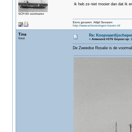
ik heb ze niet mooier dan dat ik e
SCH 84 voortvaren
Eens gevaren Altijd Gevaren
http://www.scheveningen-haven.nl/
Tina
Re: Koopvaardijschepen
Gast
«
Antwoord #376 Gepost op:
1
De Zweedse Rosalie is de voormal