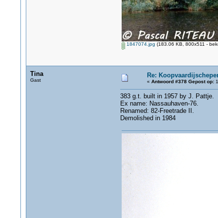
1847074.jpg
(183.06 KB, 800x511 - bek
Tina
Re: Koopvaardijschepen
Gast
«
Antwoord #378 Gepost op:
1
383 g.t. built in 1957 by J. Pattje.
Ex name: Nassauhaven-76.
Renamed: 82-Freetrade II.
Demolished in 1984