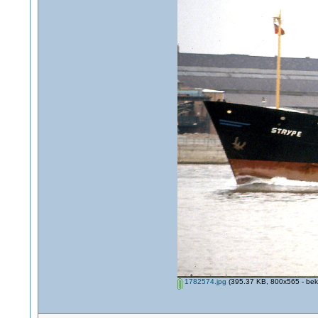
1782574.jpg
(395.37 KB, 800x565 - bek