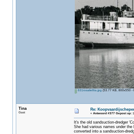
631rosalie8ta.jpg
(53.77 KB, 800x550 - 
Tina
Re: Koopvaardijschepen
Gast
«
Antwoord #377 Gepost op:
1
It's the old sandsuction-dredger 'C
She had various names under the Du
converted into a sandsuction-dredg