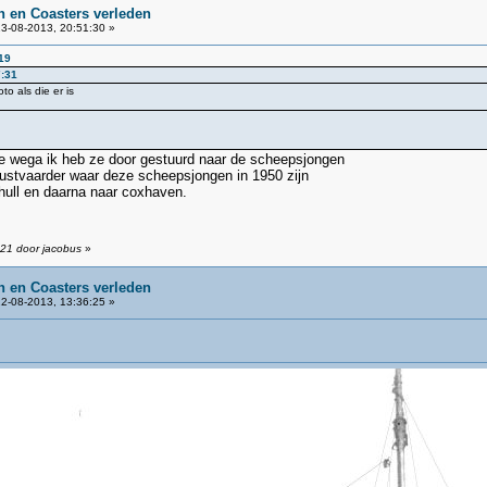
 en Coasters verleden
3-08-2013, 20:51:30 »
19
7:31
o als die er is
de wega ik heb ze door gestuurd naar de scheepsjongen
ustvaarder waar deze scheepsjongen in 1950 zijn
hull en daarna naar coxhaven.
:21 door jacobus
»
 en Coasters verleden
2-08-2013, 13:36:25 »