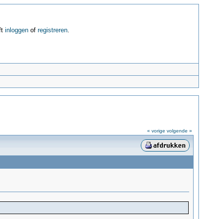
ft
inloggen
of
registreren
.
« vorige
volgende »