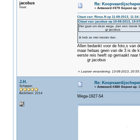
jacobus
Re: Koopvaardijschepen
Gast
«
Antwoord #379 Gepost op:
1
Citaat van: Rinus.N op 11-08-2013, 11:34:
Citaat van: jacobus op 10-08-2013, 19:0
Het gaat om deze wega ,dan een mooie fot
gr jacobus
ik heb ze niet mooier dan .
Allen bedankt voor de foto,s van 
maar helaas geen van de 3 is de k
eerste reis heeft op gemaakt naar 
gr jacobus
«
Laatste verandering: 13-08-2013, 20:55
J.H.
Re: Koopvaardijschepen
Schipper
«
Antwoord #380 Gepost op:
2
Berichten: 2214
Wega-1927-54