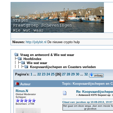
Nieuws:
http://jolybit.nl
De nieuwe crypto hulp
Vraag en antwoord & Wie wat waar
Hoofdindex
Wie wat waar
Koopvaardijschepen en Coasters verleden
Pagina's:
1
...
22
23
24
25
[
26
]
27
28
29
30
...
32
Topic: Koopvaardijschepen en Co
Auteur
Rinus.N
Re: Koopvaardijschepen
Global Moderator
«
Antwoord #375 Gepost op:
1
Schipper
Citaat van: jacobus op 10-08-2013, 19:07
Berichten: 2798
Het gaat om deze wega ,dan een mooie foto
gr jacobus