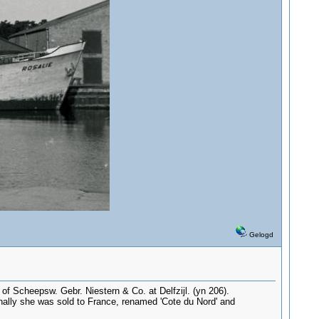
Gelogd
 of Scheepsw. Gebr. Niestern & Co. at Delfzijl. (yn 206).
inally she was sold to France, renamed 'Cote du Nord' and