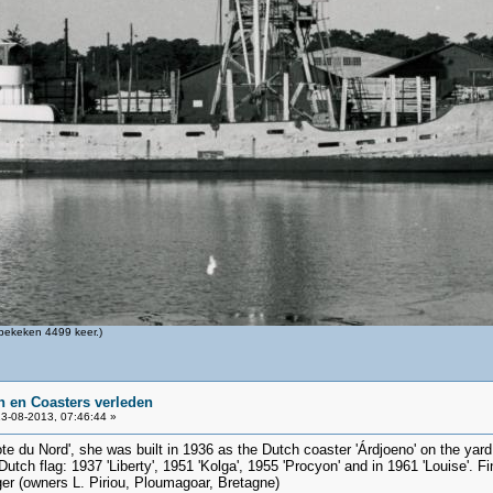
bekeken 4499 keer.)
 en Coasters verleden
3-08-2013, 07:46:44 »
ote du Nord', she was built in 1936 as the Dutch coaster 'Árdjoeno' on the yard
tch flag: 1937 'Liberty', 1951 'Kolga', 1955 'Procyon' and in 1961 'Louise'. F
er (owners L. Piriou, Ploumagoar, Bretagne)