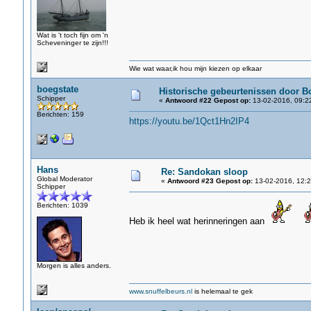
Wat is 't toch fijn om 'n
Scheveninger te zijn!!!
Wie wat waar,ik hou mijn kiezen op elkaar
boegstate
Historische gebeurtenissen door B
Schipper
«
Antwoord #22 Gepost op:
13-02-2016, 09:2
Berichten: 159
https://youtu.be/1Qct1Hn2IP4
Hans
Re: Sandokan sloop
Global Moderator
«
Antwoord #23 Gepost op:
13-02-2016, 12:2
Schipper
Berichten: 1039
Heb ik heel wat herinneringen aan
Morgen is alles anders.
www.snuffelbeurs.nl
is helemaal te gek