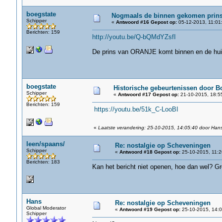
boegstate
Nogmaals de binnen gekomen prins
Schipper
«
Antwoord #16 Gepost op:
05-12-2013, 11:01
Berichten: 159
http://youtu.be/Q-bQMdYZsfI
De prins van ORANJE komt binnen en de huidi
boegstate
Historische gebeurtenissen door B
Schipper
«
Antwoord #17 Gepost op:
21-10-2015, 18:5
Berichten: 159
https://youtu.be/51k_C-LooBI
«
Laatste verandering: 25-10-2015, 14:05:40 door Han
leen/spaans/
Re: nostalgie op Scheveningen
Schipper
«
Antwoord #18 Gepost op:
25-10-2015, 11:2
Berichten: 183
Kan het bericht niet openen, hoe dan wel? Gr
Hans
Re: nostalgie op Scheveningen
Global Moderator
«
Antwoord #19 Gepost op:
25-10-2015, 14:0
Schipper