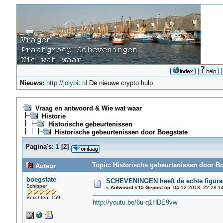
Nieuws:
http://jolybit.nl
De nieuwe crypto hulp
Vraag en antwoord & Wie wat waar
Historie
Historische gebeurtenissen
Historische gebeurtenissen door Boegstate
Pagina's:
1
[
2
]
Topic: Historische gebeurtenissen door Bo
Auteur
boegstate
SCHEVENINGEN heeft de echte figurant
Schipper
«
Antwoord #15 Gepost op:
04-12-2013, 22:28:1
Berichten: 159
http://youtu.be/6u-q1HDE9vw