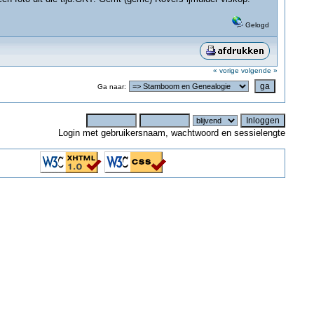
Gelogd
« vorige
volgende »
Ga naar:
Login met gebruikersnaam, wachtwoord en sessielengte