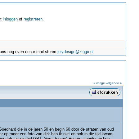
ft
inloggen
of
registreren
.
e ons nog even een e-mail sturen
jolydesign@ziggo.nl
.
« vorige
volgende »
Goedhard die in de jaren 50 en begin 60 door de straten van oud
ar op maar een foto van dirk heb ik niet en ook in die tijd kwam
n foto uit die tijd.GRT. Gerrit (gerrie) Rovers ijmuider viskop.