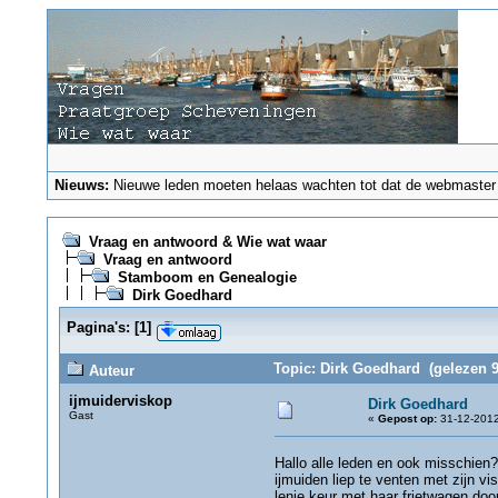
Nieuws:
Nieuwe leden moeten helaas wachten tot dat de webmaster ze
Vraag en antwoord & Wie wat waar
Vraag en antwoord
Stamboom en Genealogie
Dirk Goedhard
Pagina's:
[
1
]
Topic: Dirk Goedhard (gelezen 9
Auteur
ijmuiderviskop
Dirk Goedhard
Gast
«
Gepost op:
31-12-2012
Hallo alle leden en ook misschien?
ijmuiden liep te venten met zijn vi
lenie keur met haar frietwagen door