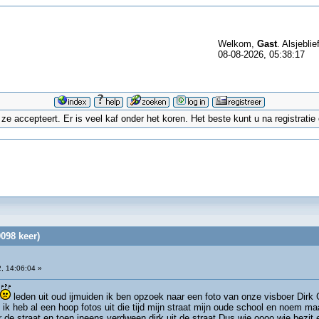
Welkom,
Gast
. Alsjeblie
08-08-2026, 05:38:17
 accepteert. Er is veel kaf onder het koren. Het beste kunt u na registrati
098 keer)
, 14:06:04 »
leden uit oud ijmuiden ik ben opzoek naar een foto van onze visboer Dirk 
s ik heb al een hoop fotos uit die tijd mijn straat mijn oude school en noem ma
 de straat en toen ineens verdween dirk uit de straat.Dus wie oooo wie bezit ee