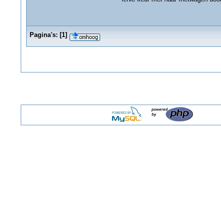
Pagina's:
[
1
]