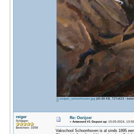
oorijzer_schoonhoven.jpg
(40.98 KB, 727x623 - beke
reiger
Re: Oorijzer
Schipper
«
Antwoord #1 Gepost op:
15-05-2024, 13:50
Berichten: 3358
Vakschool Schoonhoven is al sinds 1895 een be