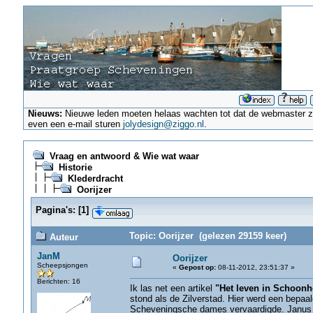
Nieuws:
Nieuwe leden moeten helaas wachten tot dat de webmaster ze a
even een e-mail sturen
jolydesign@ziggo.nl
.
Vraag en antwoord & Wie wat waar
Historie
Klederdracht
Oorijzer
Pagina's:
[
1
]
Topic: Oorijzer (gelezen 29159 keer)
Auteur
JanM
Oorijzer
Scheepsjongen
«
Gepost op:
08-11-2012, 23:51:37 »
Berichten: 16
Ik las net een artikel
"Het leven in Schoon
stond als de Zilverstad. Hier werd een bepaal
Scheveningsche dames vervaardigde. Janus de 