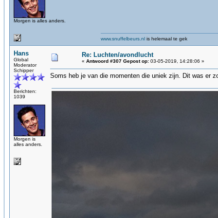
Morgen is alles anders.
www.snuffelbeurs.nl
is helemaal te gek
Hans
Re: Luchten/avondlucht
Global
«
Antwoord #307 Gepost op:
03-05-2019, 14:28:06 »
Moderator
Schipper
Soms heb je van die momenten die uniek zijn. Dit was er zo
Berichten:
1039
Morgen is
alles anders.