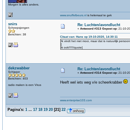
Morgen is alles anders.
www.snuffelbeurs.nl
is helemaal te gek
snirs
Re: Luchten/avondlucht
Scheepsjongen
«
Antwoord #313 Gepost op:
21-10-20
Berichten: 38
Citaat van: Hans op 19-10-2020, 14:30:11
Ik vindt het niet mooi, maar dat is natuurlijk persoonl
[
ik ook!!!!!/quote]
dekzwabber
Re: Luchten/avondlucht
Schipper
«
Antwoord #314 Gepost op:
21-10-20
Berichten: 403
Heeft wel iets weg v/e scheerkrabber
radio maken is een Virus
www.enterprise103.com
Pagina's:
1
...
17
18
19
20
[
21
]
22