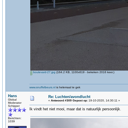
boulevard-27.jpg
(164.2 KB, 1100x619 - bekeken 2016 keer.)
www.snuffelbeurs.nl
is helemaal te gek
Hans
Re: Luchten/avondlucht
Global
«
Antwoord #309 Gepost op:
19-10-2020, 14:30:11 »
Moderator
Schipper
Ik vindt het niet mooi, maar dat is natuurlijk persoonlijk.
Berichten:
1039