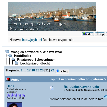
Nieuws:
http://jolybit.nl
De nieuwe crypto hulp
Vraag en antwoord & Wie wat waar
Hoofdindex
Praatgroep Scheveningen
Luchten/avondlucht
Pagina's:
1
...
17
18
19
20
[
21
]
22
Topic: Luchten/avondlucht (gelezen 56
Auteur
Hans
Re: Luchten/avondlucht
Global Moderator
«
Antwoord #300 Gepost op:
28-08-20
Schipper
Berichten: 1039
Nieuwe telefoon en dit is de eerste foto