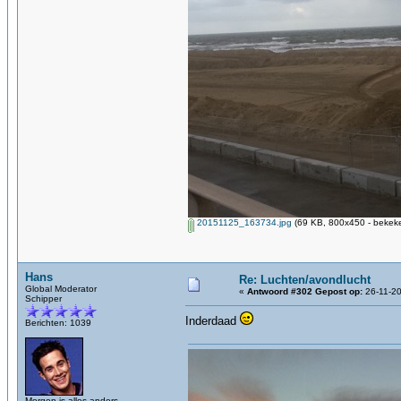
20151125_163734.jpg
(69 KB, 800x450 - bekeke
Hans
Re: Luchten/avondlucht
Global Moderator
«
Antwoord #302 Gepost op:
26-11-20
Schipper
Inderdaad
Berichten: 1039
Morgen is alles anders.