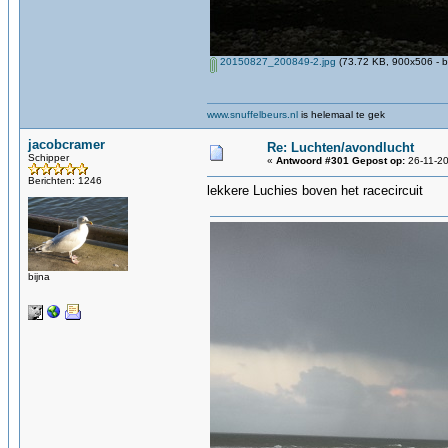
20150827_200849-2.jpg
(73.72 KB, 900x506 - b
www.snuffelbeurs.nl
is helemaal te gek
jacobcramer
Re: Luchten/avondlucht
Schipper
«
Antwoord #301 Gepost op:
26-11-20
Berichten: 1246
lekkere Luchies boven het racecircuit
bijna