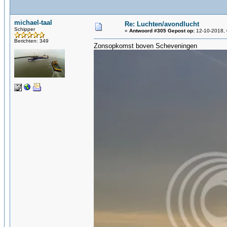
michael-taal
Re: Luchten/avondlucht
Schipper
«
Antwoord #305 Gepost op:
12-10-2018, 
Berichten: 349
Zonsopkomst boven Scheveningen