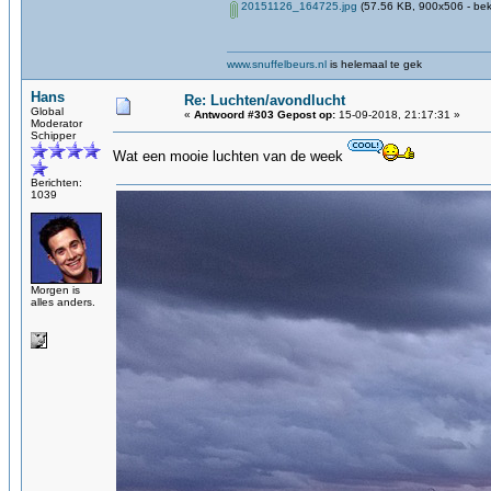
20151126_164725.jpg
(57.56 KB, 900x506 - bek
www.snuffelbeurs.nl
is helemaal te gek
Hans
Re: Luchten/avondlucht
Global
«
Antwoord #303 Gepost op:
15-09-2018, 21:17:31 »
Moderator
Schipper
Wat een mooie luchten van de week
Berichten:
1039
Morgen is
alles anders.