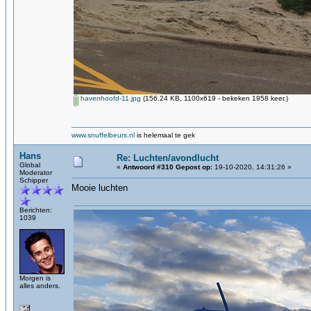
havenhoofd-11.jpg
(156.24 KB, 1100x619 - bekeken 1958 keer.)
www.snuffelbeurs.nl
is helemaal te gek
Hans
Re: Luchten/avondlucht
Global
«
Antwoord #310 Gepost op:
19-10-2020, 14:31:26 »
Moderator
Schipper
Mooie luchten
Berichten:
1039
Morgen is
alles anders.