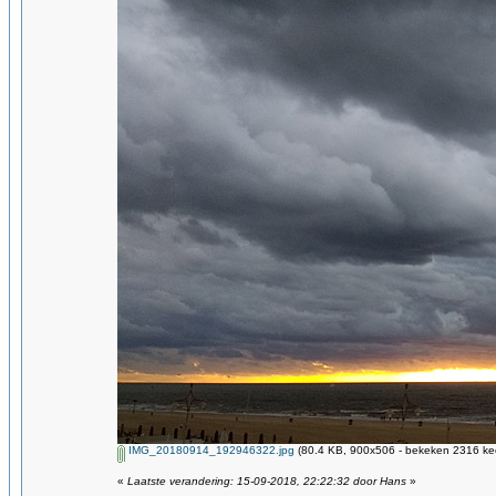
IMG_20180914_192946322.jpg
(80.4 KB, 900x506 - bekeken 2316 kee
«
Laatste verandering: 15-09-2018, 22:22:32 door Hans
»