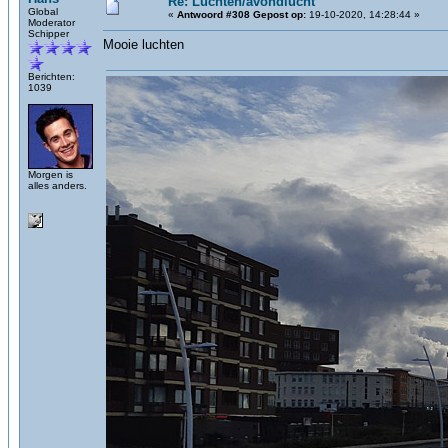
Re: Luchten/avondlucht
Global
«
Antwoord #308 Gepost op:
19-10-2020, 14:28:44 »
Moderator
Schipper
Mooie luchten
Berichten:
1039
Morgen is
alles anders.