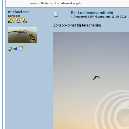
www.snuffelbeurs.nl
is helemaal te gek
michael-taal
Re: Luchten/avondlucht
Schipper
«
Antwoord #304 Gepost op:
11-10-2018, 
Berichten: 349
Zonsopkomst bij terschelling