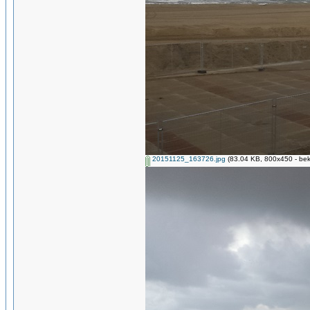
20151125_163726.jpg
(83.04 KB, 800x450 - bek