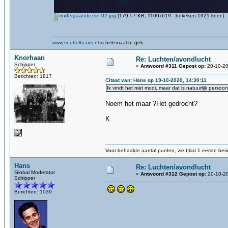
ondergaandezon-02.jpg
(179.57 KB, 1100x619 - bekeken 1921 keer.)
www.snuffelbeurs.nl
is helemaal te gek
Knorhaan
Re: Luchten/avondlucht
Schipper
«
Antwoord #311 Gepost op:
20-10-20
Berichten: 1817
Citaat van: Hans op 19-10-2020, 14:30:11
Ik vindt het niet mooi, maar dat is natuurlijk persoonl
Noem het maar ?Het gedrocht?
K
Voor behaalde aantal punten, zie blad 1 eerste beri
Hans
Re: Luchten/avondlucht
Global Moderator
«
Antwoord #312 Gepost op:
20-10-20
Schipper
Berichten: 1039