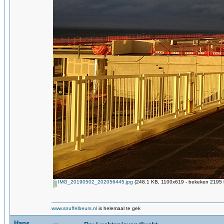
IMG_20190502_202056445.jpg
(248.1 KB, 1100x619 - bekeken 2195 k
www.snuffelbeurs.nl
is helemaal te gek
Hans