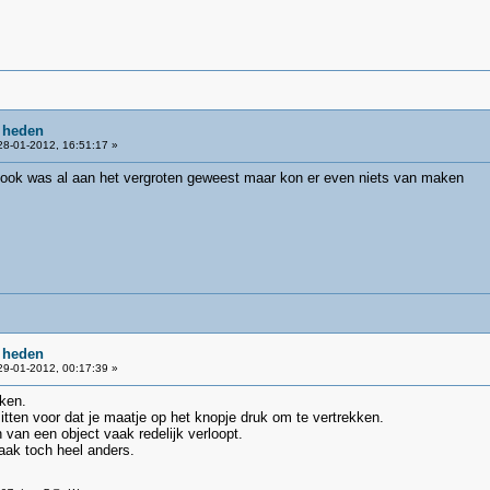
 heden
8-01-2012, 16:51:17 »
et ook was al aan het vergroten geweest maar kon er even niets van maken
 heden
9-01-2012, 00:17:39 »
ken.
itten voor dat je maatje op het knopje druk om te vertrekken.
n van een object vaak redelijk verloopt.
vaak toch heel anders.