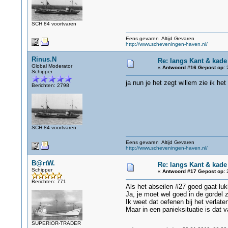
SCH 84 voortvaren
Eens gevaren Altijd Gevaren
http://www.scheveningen-haven.nl/
Rinus.N
Re: langs Kant & kade
Global Moderator
«
Antwoord #16 Gepost op:
2
Schipper
ja nun je het zegt willem zie ik h
Berichten: 2798
SCH 84 voortvaren
Eens gevaren Altijd Gevaren
http://www.scheveningen-haven.nl/
B@rtW.
Re: langs Kant & kade
Schipper
«
Antwoord #17 Gepost op:
2
Berichten: 771
Als het abseilen #27 goed gaat luk
Ja, je moet wel goed in de gordel z
Ik weet dat oefenen bij het verlate
Maar in een panieksituatie is dat 
SUPERIOR-TRADER