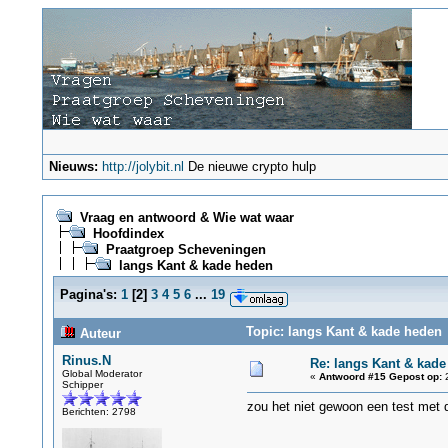
Nieuws:
http://jolybit.nl
De nieuwe crypto hulp
Vraag en antwoord & Wie wat waar
Hoofdindex
Praatgroep Scheveningen
langs Kant & kade heden
Pagina's:
1
[
2
]
3
4
5
6
...
19
Topic: langs Kant & kade heden 
Auteur
Rinus.N
Re: langs Kant & kade
Global Moderator
«
Antwoord #15 Gepost op:
2
Schipper
zou het niet gewoon een test met de
Berichten: 2798