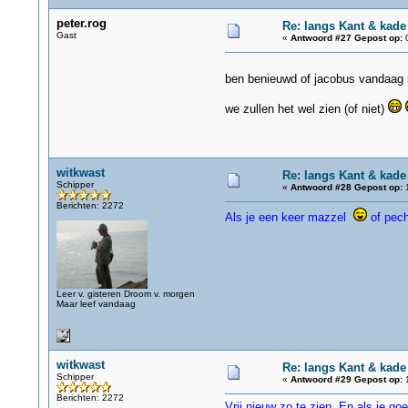
peter.rog
Re: langs Kant & kade
Gast
«
Antwoord #27 Gepost op:
0
ben benieuwd of jacobus vandaag n
we zullen het wel zien (of niet)
witkwast
Re: langs Kant & kade
Schipper
«
Antwoord #28 Gepost op:
1
Berichten: 2272
Als je een keer mazzel
of pe
Leer v. gisteren Droom v. morgen
Maar leef vandaag
witkwast
Re: langs Kant & kade
Schipper
«
Antwoord #29 Gepost op:
1
Berichten: 2272
Vrij nieuw zo te zien. En als je go