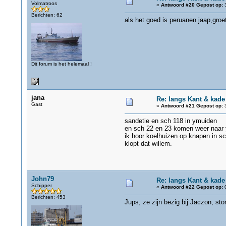
Volmatroos
«
Antwoord #20 Gepost op:
3
Berichten: 62
als het goed is peruanen jaap,groe
Dit forum is het helemaal !
jana
Re: langs Kant & kade
Gast
«
Antwoord #21 Gepost op:
3
sandetie en sch 118 in ymuiden
en sch 22 en 23 komen weer naar
ik hoor koelhuizen op knapen in s
klopt dat willem.
John79
Re: langs Kant & kade
Schipper
«
Antwoord #22 Gepost op:
0
Berichten: 453
Jups, ze zijn bezig bij Jaczon, sto