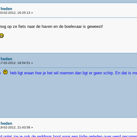
 heden
3-02-2012, 16:25:13 »
og op ze fiets naar de haven en de boelevaar is geweest!
 heden
7-02-2012, 19:54:51 »
ch
heb ligt eraan hoe je het wil noemen dan ligt er geen schip. En dat is m
 heden
8-02-2012, 21:43:58 »
ed oplet zie je ook de reddings boot waar een tijdje geleden over werd gecorr