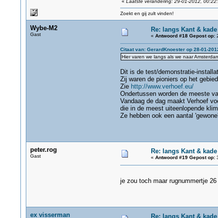
«
Laatste verandering: 29-01-2012, 00:22
Zoekt en gij zult vinden!
Wybe-M2
Re: langs Kant & kade
Gast
«
Antwoord #18 Gepost op:
2
Citaat van: GerardKnoester op 28-01-201
Hier varen we langs als we naar Amsterda
Dit is de test/demonstratie-installa
Zij waren de pioniers op het gebie
Zie
http://www.verhoef.eu/
Ondertussen worden de meeste van 
Vandaag de dag maakt Verhoef voora
die in de meest uiteenlopende kli
Ze hebben ook een aantal 'gewone'
peter.rog
Re: langs Kant & kade
Gast
«
Antwoord #19 Gepost op:
3
je zou toch maar rugnummertje 2
ex visserman
Re: langs Kant & kade