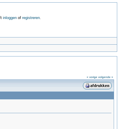
ft
inloggen
of
registreren
.
« vorige
volgende »