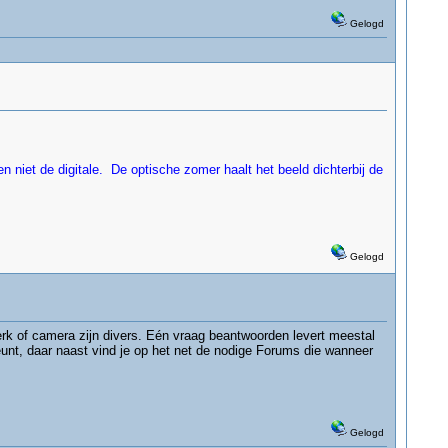
Gelogd
 niet de digitale. De optische zomer haalt het beeld dichterbij de
Gelogd
erk of camera zijn divers. Eén vraag beantwoorden levert meestal
nt, daar naast vind je op het net de nodige Forums die wanneer
Gelogd