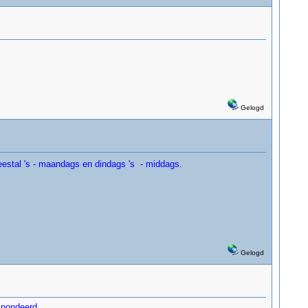
Gelogd
eestal 's - maandags en dindags 's - middags.
Gelogd
espondeerd.