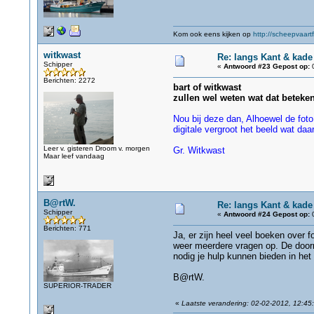
Kom ook eens kijken op
http://scheepvaartf
witkwast
Re: langs Kant & kade
Schipper
«
Antwoord #23 Gepost op:
0
Berichten: 2272
bart of witkwast
zullen wel weten wat dat beteken
Nou bij deze dan, Alhoewel de foto
digitale vergroot het beeld wat daar
Leer v. gisteren Droom v. morgen
Gr. Witkwast
Maar leef vandaag
B@rtW.
Re: langs Kant & kade
Schipper
«
Antwoord #24 Gepost op:
0
Berichten: 771
Ja, er zijn heel veel boeken over 
weer meerdere vragen op. De doorm
nodig je hulp kunnen bieden in het
B@rtW.
SUPERIOR-TRADER
«
Laatste verandering: 02-02-2012, 12:45