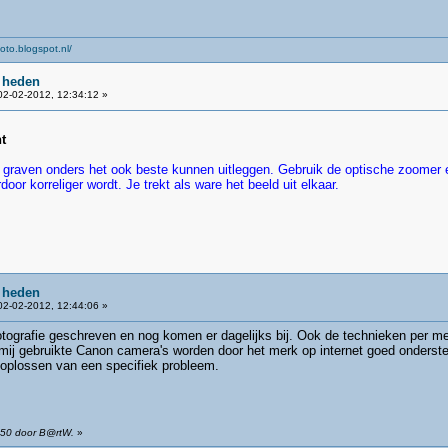
oto.blogspot.nl/
 heden
2-02-2012, 12:34:12 »
t
 graven onders het ook beste kunnen uitleggen. Gebruik de optische zoomer en
door korreliger wordt. Je trekt als ware het beeld uit elkaar.
 heden
2-02-2012, 12:44:06 »
fotografie geschreven en nog komen er dagelijks bij. Ook de technieken per m
ij gebruikte Canon camera's worden door het merk op internet goed ondersteu
 oplossen van een specifiek probleem.
:50 door B@rtW.
»