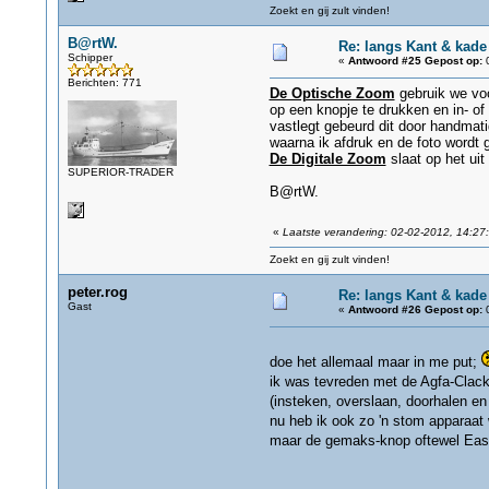
Zoekt en gij zult vinden!
B@rtW.
Re: langs Kant & kade
Schipper
«
Antwoord #25 Gepost op:
0
Berichten: 771
De Optische Zoom
gebruik we voo
op een knopje te drukken en in- of 
vastlegt gebeurd dit door handmati
waarna ik afdruk en de foto wordt
De Digitale Zoom
slaat op het ui
SUPERIOR-TRADER
B@rtW.
«
Laatste verandering: 02-02-2012, 14:27
Zoekt en gij zult vinden!
peter.rog
Re: langs Kant & kade
Gast
«
Antwoord #26 Gepost op:
0
doe het allemaal maar in me put;
ik was tevreden met de Agfa-Clack-
(insteken, overslaan, doorhalen en 
nu heb ik ook zo 'n stom apparaat
maar de gemaks-knop oftewel Easy