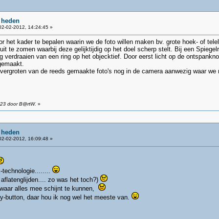
 heden
2-02-2012, 14:24:45 »
r het kader te bepalen waarin we de foto willen maken bv. grote hoek- of tel
uit te zomen waarbij deze gelijktijdig op het doel scherp stelt. Bij een Spieg
g verdraaien van een ring op het objecktief. Door eerst licht op de ontspankn
 gemaakt.
t vergroten van de reeds gemaakte foto's nog in de camera aanwezig waar we
:23 door B@rtW.
»
 heden
2-02-2012, 16:09:48 »
technologie........
aflatenglijden.... zo was het toch?)
 waar alles mee schijnt te kunnen,
-button, daar hou ik nog wel het meeste van.