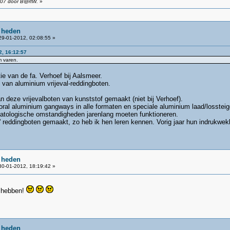
:07 door B@rtW.
»
 heden
9-01-2012, 02:08:55 »
2, 16:12:57
m varen.
tie van de fa. Verhoef bij Aalsmeer.
d van aluminium vrijeval-reddingboten.
deze vrijevalboten van kunststof gemaakt (niet bij Verhoef).
l aluminium gangways in alle formaten en speciale aluminium laad/lossteigers
matologische omstandigheden jarenlang moeten funktioneren.
 reddingboten gemaakt, zo heb ik hen leren kennen. Vorig jaar hun indrukwek
 heden
0-01-2012, 18:19:42 »
6 hebben!
 heden