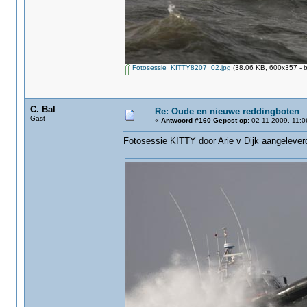
Fotosessie_KITTY8207_02.jpg
(38.06 KB, 600x357 - b
C. Bal
Re: Oude en nieuwe reddingboten
Gast
«
Antwoord #160 Gepost op:
02-11-2009, 11:0
Fotosessie KITTY‏ door Arie v Dijk aang