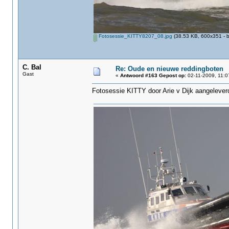
Fotosessie_KITTY8207_08.jpg
(38.53 KB, 600x351 - b
C. Bal
Re: Oude en nieuwe reddingboten
Gast
«
Antwoord #163 Gepost op:
02-11-2009, 11:0
Fotosessie KITTY‏ door Arie v Dijk aang