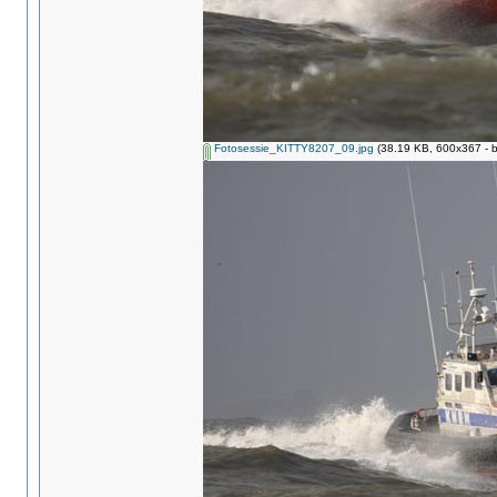
Fotosessie_KITTY8207_09.jpg
(38.19 KB, 600x367 - b