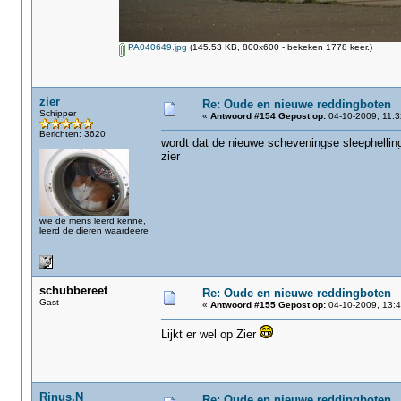
PA040649.jpg
(145.53 KB, 800x600 - bekeken 1778 keer.)
zier
Re: Oude en nieuwe reddingboten
Schipper
«
Antwoord #154 Gepost op:
04-10-2009, 11:3
Berichten: 3620
wordt dat de nieuwe scheveningse sleephellin
zier
wie de mens leerd kenne,
leerd de dieren waardeere
schubbereet
Re: Oude en nieuwe reddingboten
Gast
«
Antwoord #155 Gepost op:
04-10-2009, 13:4
Lijkt er wel op Zier
Rinus.N
Re: Oude en nieuwe reddingboten