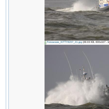
Fotosessie_KITTY8207_01.jpg
(39.03 KB, 600x327 - b