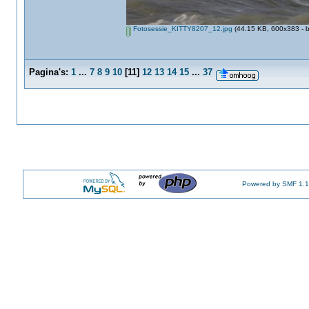
Fotosessie_KITTY8207_12.jpg
(44.15 KB, 600x383 - b
Pagina's:
1
...
7
8
9
10
[
11
]
12
13
14
15
...
37
Powered by SMF 1.1