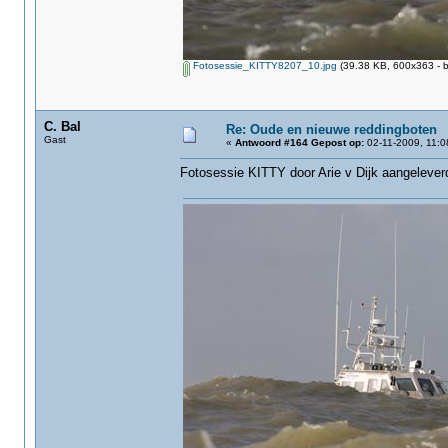
Fotosessie_KITTY8207_10.jpg
(39.38 KB, 600x363 - b
C. Bal
Re: Oude en nieuwe reddingboten
Gast
«
Antwoord #164 Gepost op:
02-11-2009, 11:0
Fotosessie KITTY‏ door Arie v Dijk aang