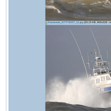
Fotosessie_KITTY8207_11.jpg
(33.15 KB, 600x328 - b