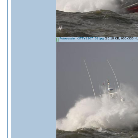
Fotosessie_KITTY8207_03.jpg
(35.18 KB, 600x330 - b