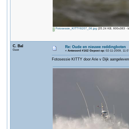
Fotosessie_KITTY8207_06.jpg
(35.24 KB, 600x383 - b
C. Bal
Re: Oude en nieuwe reddingboten
Gast
«
Antwoord #162 Gepost op:
02-11-2009, 11:0
Fotosessie KITTY‏ door Arie v Dijk aang