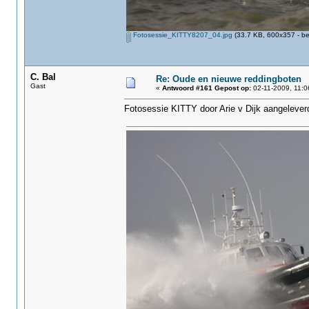
Fotosessie_KITTY8207_04.jpg
(33.7 KB, 600x357 - be
C. Bal
Re: Oude en nieuwe reddingboten
Gast
«
Antwoord #161 Gepost op:
02-11-2009, 11:0
Fotosessie KITTY‏ door Arie v Dijk aang