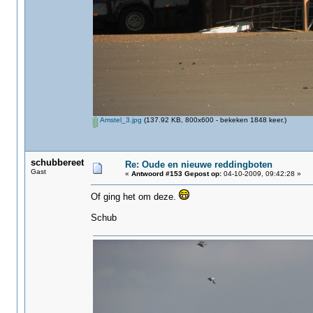
Amstel_3.jpg
(137.92 KB, 800x600 - bekeken 1848 keer.)
schubbereet
Re: Oude en nieuwe reddingboten
Gast
«
Antwoord #153 Gepost op:
04-10-2009, 09:42:28 »
Of ging het om deze.
Schub