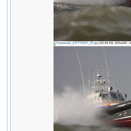
Fotosessie_KITTY8207_05.jpg
(34.89 KB, 600x400 - b