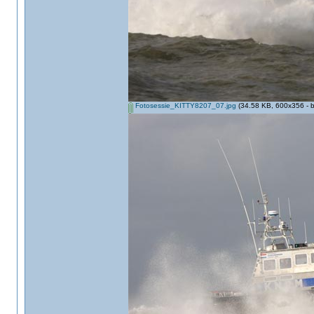
Fotosessie_KITTY8207_07.jpg
(34.58 KB, 600x356 - b