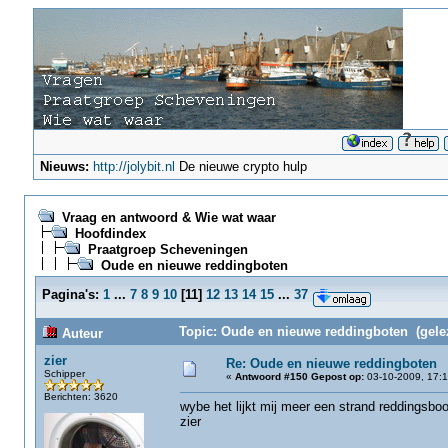
Nieuws:
http://jolybit.nl
De nieuwe crypto hulp
Vraag en antwoord & Wie wat waar
Hoofdindex
Praatgroep Scheveningen
Oude en nieuwe reddingboten
Pagina's:
1
...
7
8
9
10
[
11
]
12
13
14
15
...
37
Topic: Oude en nieuwe reddingboten (gele
Auteur
zier
Re: Oude en nieuwe reddingboten
Schipper
«
Antwoord #150 Gepost op:
03-10-2009, 17:1
Berichten: 3620
wybe het lijkt mij meer een strand reddingsboo
zier