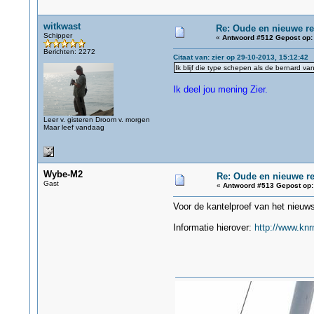
witkwast
Re: Oude en nieuwe r
Schipper
«
Antwoord #512 Gepost op:
Berichten: 2272
Citaat van: zier op 29-10-2013, 15:12:42
Ik blijf die type schepen als de bernard v
Ik deel jou mening Zier.
Leer v. gisteren Droom v. morgen
Maar leef vandaag
Wybe-M2
Re: Oude en nieuwe r
Gast
«
Antwoord #513 Gepost op:
Voor de kantelproef van het nieuw
Informatie hierover:
http://www.knr