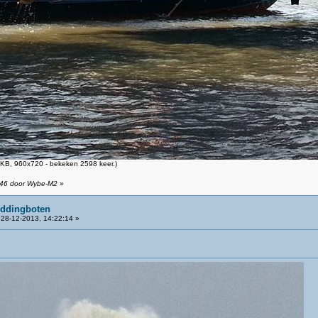
KB, 960x720 - bekeken 2598 keer.)
1:46 door Wybe-M2
»
eddingboten
28-12-2013, 14:22:14 »