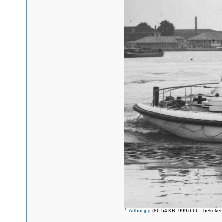
Arthur.jpg
(86.54 KB, 999x666 - bekeken