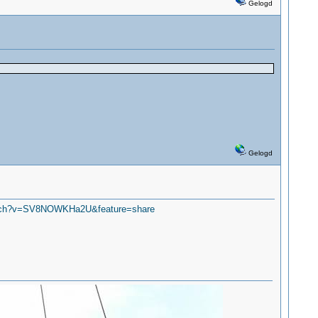
Gelogd
Gelogd
atch?v=SV8NOWKHa2U&feature=share