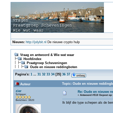
Nieuws:
http://jolybit.nl
De nieuwe crypto hulp
Vraag en antwoord & Wie wat waar
Hoofdindex
Praatgroep Scheveningen
Oude en nieuwe reddingboten
Pagina's:
1
...
31
32
33
34
[
35
]
36
37
Topic: Oude en nieuwe reddingb
Auteur
zier
Re: Oude en nieuwe r
Schipper
«
Antwoord #510 Gepost op:
Berichten: 3620
Ik blijf die type schepen als de b