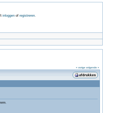
ft
inloggen
of
registreren
.
« vorige
volgende »
knrm.