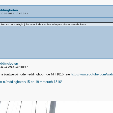
eddingboten
30-10-2013, 15:49:04 »
an leer en de koningin juliana toch de mooiste schepen vinden van de knrm.
eddingboten
21-11-2013, 18:45:58 »
ste (ontwerp)model reddingboot, de NH 1816, zie
http://www.youtube.com/w
m.nl/reddingboten/15-en-19-meter/nh-1816/