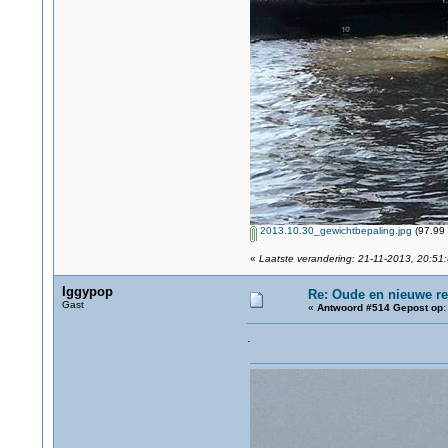
2013.10.30_gewichtbepaling.jpg
(97.99 
«
Laatste verandering: 21-11-2013, 20:5
Iggypop
Re: Oude en nieuwe r
Gast
«
Antwoord #514 Gepost op:
.