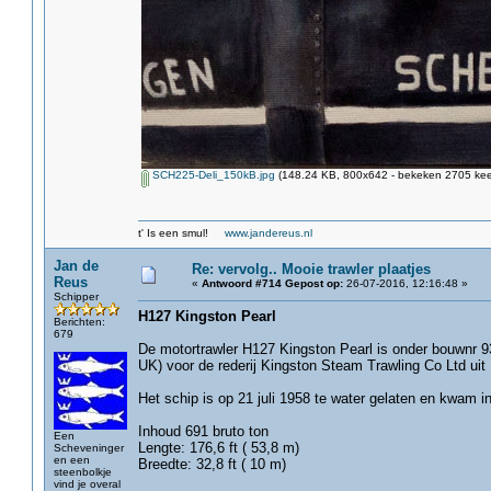
SCH225-Deli_150kB.jpg
(148.24 KB, 800x642 - bekeken 2705 keer
t' Is een smul!
www.jandereus.nl
Jan de
Re: vervolg.. Mooie trawler plaatjes
Reus
«
Antwoord #714 Gepost op:
26-07-2016, 12:16:48 »
Schipper
H127 Kingston Pearl
Berichten:
679
De motortrawler H127 Kingston Pearl is onder bouwnr 
UK) voor de rederij Kingston Steam Trawling Co Ltd uit 
Het schip is op 21 juli 1958 te water gelaten en kwam i
Inhoud 691 bruto ton
Een
Lengte: 176,6 ft ( 53,8 m)
Scheveninger
en een
Breedte: 32,8 ft ( 10 m)
steenbolkje
vind je overal