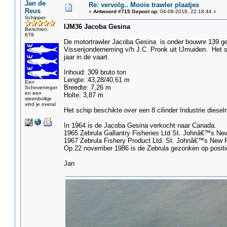
Jan de
Re: vervolg.. Mooie trawler plaatjes
Reus
«
Antwoord #715 Gepost op:
04-08-2016, 22:18:44 »
Schipper
IJM36 Jacoba Gesina
Berichten:
679
De motortrawler Jacoba Gesina is onder bouwnr 139 ge
Visserijonderneming v/h J.C. Pronk uit IJmuiden. Het 
jaar in de vaart.
Inhoud: 309 bruto ton
Lengte: 43,28/40,61 m
Een
Breedte: 7,26 m
Scheveninger
en een
Holte: 3,87 m
steenbolkje
vind je overal
Het schip beschikte over een 8 cilinder Industrie dies
In 1964 is de Jacoba Gesina verkocht naar Canada.
1965 Zebrula Gallantry Fisheries Ltd St. Johnâ€™s Ne
1967 Zebrula Fishery Product Ltd. St. Johnâ€™s New 
Op 22 november 1986 is de Zebrula gezonken op posit
Jan