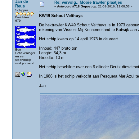
Jan de
Re: vervolg.. Mooie trawler plaatjes
Reus
«
Antwoord #718 Gepost op:
21-08-2016, 12:08:53 »
Schipper
KW49 Schout Velthuys
Berichten:
679
De hektrawler KW49 Schout Velthuys is in 1973 gebouw
rekening van Visserij Mij Kennemerland te Katwijk aan 
Het schip kwam op 14 april 1973 in de vaart.
Inhoud: 447 bruto ton
Een
Lengte: 54,3 m
Scheveninger
en een
Breedte: 10 m
steenbolkje
vind je overal
Het schip beschikte over een 6 cilinder Deutz dieselm
In 1986 is het schip verkocht aan Pesquera Mar Azul te
Jan