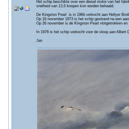
Het schip beschikte over een diesel motor van het f
snelheid van 13,5 knopen kon worden behaald.
De Kingston Pearl is in 1966 verkocht aan Hellyer Broth
Op 16 november 1973 is het schip gestrand na een aanva
Op 26 november is de Kingston Pearl vlotgetrokken en n
In 1978 is het schip verkocht voor de sloop aan Albert D
Jan