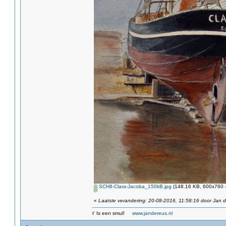
SCH8-Clara-Jacoba_150kB.jpg
(148.16 KB, 600x760 -
«
Laatste verandering: 20-08-2016, 11:58:16 door Jan 
t' Is een smul!
www.jandereus.nl