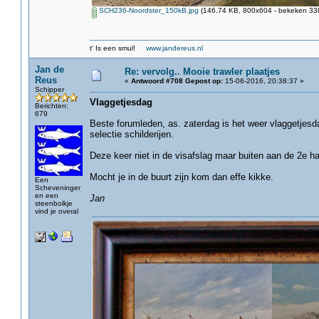
SCH236-Noordster_150kB.jpg
(146.74 KB, 800x604 - bekeken 338
t' Is een smul!
www.jandereus.nl
Jan de
Re: vervolg.. Mooie trawler plaatjes
Reus
«
Antwoord #708 Gepost op:
15-06-2016, 20:38:37 »
Schipper
Vlaggetjesdag
Berichten:
679
Beste forumleden, as. zaterdag is het weer vlaggetjes
selectie schilderijen.
Deze keer niet in de visafslag maar buiten aan de 2e h
Mocht je in de buurt zijn kom dan effe kikke.
Een
Scheveninger
en een
Jan
steenbolkje
vind je overal