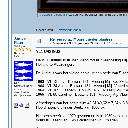
VLD2016_150kB.jpg
(138.36 KB, 800x632 - bekeken 3370 keer.)
t' Is een smul!
www.jandereus.nl
Jan de
Re: vervolg.. Mooie trawler plaatjes
Reus
«
Antwoord #709 Gepost op:
22-06-2016, 21:26:48 »
Schipper
VL1 URSINUS
Berichten:
679
De VL1 Ursinus is in 1965 gebouwd bij Sleephelling Mij
Holland te Vlaardingen.
De Ursinus was het vierde schip uit een serie van 5 s
1963 VL 73 Elly Bouwnr. 174 Visserij Mij. Kwakkels
Een
1964 VL 34 Anita Bouwnr. 181 Visserij Mij. Vlaardi
Scheveninger
en een
1964 VL 105 Elizabeth Bouwnr. 187 Visserij Mij. Kw
steenbolkje
1965 VL 90 Caroline Bouwnr. 191 Visserij Mij. Vlaar
vind je overal
Afmetingen van het schip zijn: 43,31/40,62 x 7,24 x 3,
Hoofdmotor: 8 cilinder Deutz van 1000 pk.
Het schip heeft tot 1979 gevaren en is in 1980 verkoch
schip is 13 februari 1980 vertrokken uit IJmuiden.