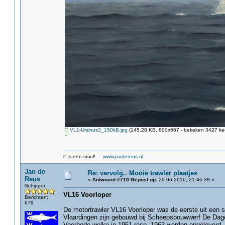
VL1-Ursinus3_150kB.jpg
(145.28 KB, 800x667 - bekeken 3427 kee
t' Is een smul!
www.jandereus.nl
Jan de
Re: vervolg.. Mooie trawler plaatjes
Reus
«
Antwoord #710 Gepost op:
29-06-2016, 21:46:38 »
Schipper
VL16 Voorloper
Berichten:
679
De motortrawler VL16 Voorloper was de eerste uit een 
Vlaardingen zijn gebouwd bij Scheepsbouwwerf De Da
Voorbode welke in 1961 resp. 1963 werden opgeleverd.