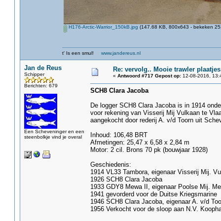
H176-Arctic-Warrior_150kB.jpg
(147.68 KB, 800x643 - bekeken 253
t' Is een smul!
www.jandereus.nl
Jan de Reus
Re: vervolg.. Mooie trawler plaatjes
Schipper
«
Antwoord #717 Gepost op:
12-08-2016, 13:
Berichten: 679
SCH8 Clara Jacoba
De logger SCH8 Clara Jacoba is in 1914 onde
voor rekening van Visserij Mij Vulkaan te Vl
aangekocht door rederij A. v/d Toorn uit Sche
Een Scheveninger en een
Inhoud: 106,48 BRT
steenbolkje vind je overal
Afmetingen: 25,47 x 6,58 x 2,84 m
Motor: 2 cil. Brons 70 pk (bouwjaar 1928)
Geschiedenis:
1914 VL33 Tambora, eigenaar Visserij Mij. V
1926 SCH8 Clara Jacoba
1933 GDY8 Mewa II, eigenaar Poolse Mij. M
1941 gevorderd voor de Duitse Kriegsmarine
1946 SCH8 Clara Jacoba, eigenaar A. v/d Too
1956 Verkocht voor de sloop aan N.V. Koopha