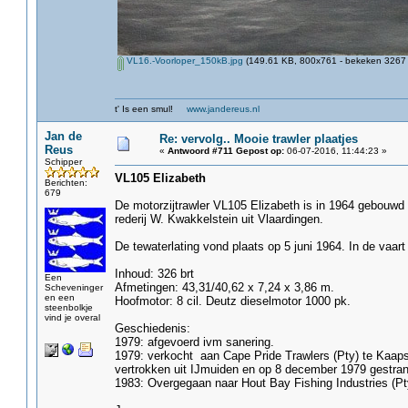
VL16.-Voorloper_150kB.jpg
(149.61 KB, 800x761 - bekeken 3267 
t' Is een smul!
www.jandereus.nl
Jan de
Re: vervolg.. Mooie trawler plaatjes
Reus
«
Antwoord #711 Gepost op:
06-07-2016, 11:44:23 »
Schipper
VL105 Elizabeth
Berichten:
679
De motorzijtrawler VL105 Elizabeth is in 1964 gebouwd 
rederij W. Kwakkelstein uit Vlaardingen.
De tewaterlating vond plaats op 5 juni 1964. In de vaart
Inhoud: 326 brt
Een
Afmetingen: 43,31/40,62 x 7,24 x 3,86 m.
Scheveninger
en een
Hoofmotor: 8 cil. Deutz dieselmotor 1000 pk.
steenbolkje
vind je overal
Geschiedenis:
1979: afgevoerd ivm sanering.
1979: verkocht aan Cape Pride Trawlers (Pty) te Kaap
vertrokken uit IJmuiden en op 8 december 1979 gestran
1983: Overgegaan naar Hout Bay Fishing Industries (Pt