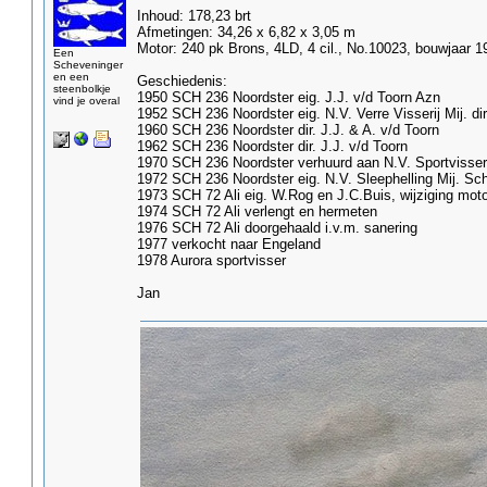
Inhoud: 178,23 brt
Afmetingen: 34,26 x 6,82 x 3,05 m
Motor: 240 pk Brons, 4LD, 4 cil., No.10023, bouwjaar 1
Een
Scheveninger
en een
Geschiedenis:
steenbolkje
1950 SCH 236 Noordster eig. J.J. v/d Toorn Azn
vind je overal
1952 SCH 236 Noordster eig. N.V. Verre Visserij Mij. dir
1960 SCH 236 Noordster dir. J.J. & A. v/d Toorn
1962 SCH 236 Noordster dir. J.J. v/d Toorn
1970 SCH 236 Noordster verhuurd aan N.V. Sportvisseri
1972 SCH 236 Noordster eig. N.V. Sleephelling Mij. Sc
1973 SCH 72 Ali eig. W.Rog en J.C.Buis, wijziging moto
1974 SCH 72 Ali verlengt en hermeten
1976 SCH 72 Ali doorgehaald i.v.m. sanering
1977 verkocht naar Engeland
1978 Aurora sportvisser
Jan