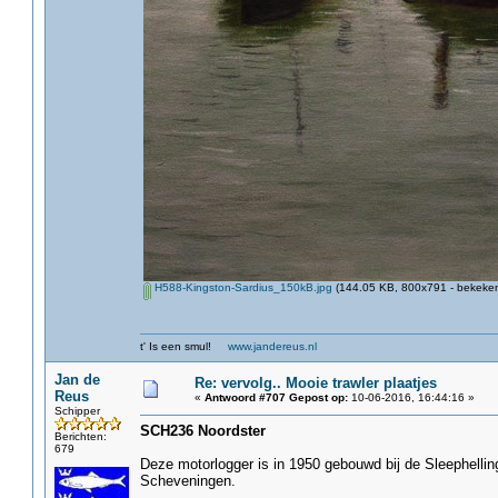
H588-Kingston-Sardius_150kB.jpg
(144.05 KB, 800x791 - bekeken
t' Is een smul!
www.jandereus.nl
Jan de
Re: vervolg.. Mooie trawler plaatjes
Reus
«
Antwoord #707 Gepost op:
10-06-2016, 16:44:16 »
Schipper
SCH236 Noordster
Berichten:
679
Deze motorlogger is in 1950 gebouwd bij de Sleephellin
Scheveningen.