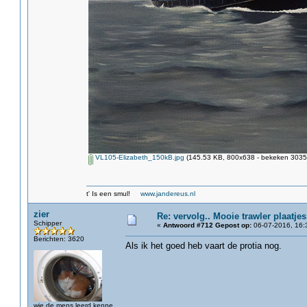
VL105-Elizabeth_150kB.jpg
(145.53 KB, 800x638 - bekeken 3035 
t' Is een smul!
www.jandereus.nl
zier
Re: vervolg.. Mooie trawler plaatjes
Schipper
«
Antwoord #712 Gepost op:
06-07-2016, 16:
Berichten: 3620
Als ik het goed heb vaart de protia nog.
wie de mens leerd kenne,