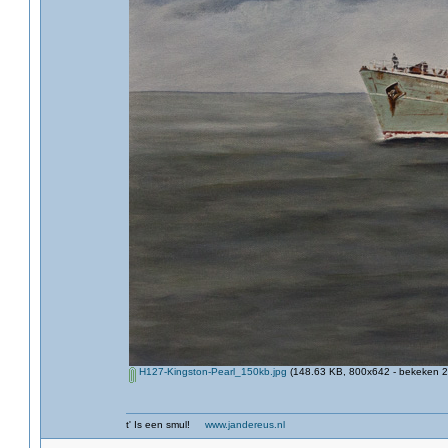
H127-Kingston-Pearl_150kb.jpg
(148.63 KB, 800x642 - bekeken 2
t' Is een smul!
www.jandereus.nl