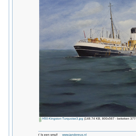
H50-Kingston-Turquoise3.jpg
(148.74 KB, 800x567 - bekeken 3774
t' Is een smul!
www.jandereus.nl