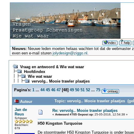
Nieuws:
Nieuwe leden moeten helaas wachten tot dat de webmaster ze a
even een e-mail sturen
jolydesign@ziggo.nl
.
Vraag en antwoord & Wie wat waar
Hoofdindex
Wie wat waar
vervolg.. Mooie trawler plaatjes
Pagina's:
1
...
44
45
46
47
[
48
]
49
50
51
52
...
75
Topic: vervolg.. Mooie trawler plaatjes (ge
Auteur
Jan de
Re: vervolg.. Mooie trawler plaatjes
Reus
«
Antwoord #705 Gepost op:
25-05-2016, 12:54:38 »
Schipper
H50 Kingston Turquoise
Berichten:
679
De stoomtrawler H50 Kingston Turquoise is onder bouw