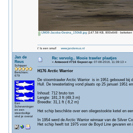
IJM36-Jacoba-Gesina_150kB.jpg
(147.58 KB, 800x646 - bekeken 
t' Is een smul!
www.jandereus.nl
Jan de
Re: vervolg.. Mooie trawler plaatjes
Reus
«
Antwoord #716 Gepost op:
07-08-2016, 11:39:13 »
Schipper
H176 Arctic Warrior
Berichten:
679
De stoomtrawler Arctic Warrior is in 1951 gebouwd bij 
Hull. De tewaterlating vond plaats op 25 januari 1951 en
Inhoud: 712 bruto ton
Lengte: 181,3 ft (49,3 m)
Breedte: 31,1 ft ( 8,2 m)
Een
Scheveninger
en een
Het schip beschikte over een oliegestookte ketel en 
steenbolkje
vind je overal
In 1954 werd de Arctic Warrior winnaar van de Silver C
Het schip heeft tot 1975 voor de Boyd Line gevaren en 