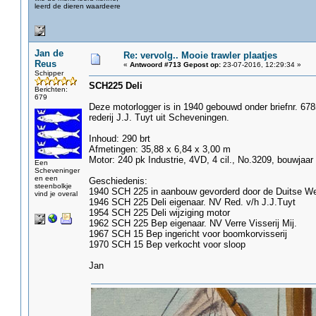
leerd de dieren waardeere
Jan de
Re: vervolg.. Mooie trawler plaatjes
Reus
«
Antwoord #713 Gepost op:
23-07-2016, 12:29:34 »
Schipper
SCH225 Deli
Berichten:
679
Deze motorlogger is in 1940 gebouwd onder briefnr. 678
rederij J.J. Tuyt uit Scheveningen.
Inhoud: 290 brt
Afmetingen: 35,88 x 6,84 x 3,00 m
Motor: 240 pk Industrie, 4VD, 4 cil., No.3209, bouwjaa
Een
Scheveninger
en een
Geschiedenis:
steenbolkje
1940 SCH 225 in aanbouw gevorderd door de Duitse We
vind je overal
1946 SCH 225 Deli eigenaar. NV Red. v/h J.J.Tuyt
1954 SCH 225 Deli wijziging motor
1962 SCH 225 Bep eigenaar. NV Verre Visserij Mij.
1967 SCH 15 Bep ingericht voor boomkorvisserij
1970 SCH 15 Bep verkocht voor sloop
Jan