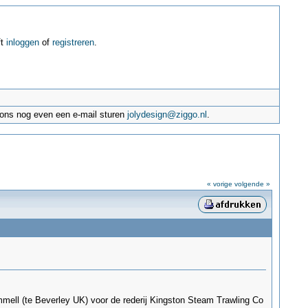
ft
inloggen
of
registreren
.
e ons nog even een e-mail sturen
jolydesign@ziggo.nl
.
« vorige
volgende »
ell (te Beverley UK) voor de rederij Kingston Steam Trawling Co