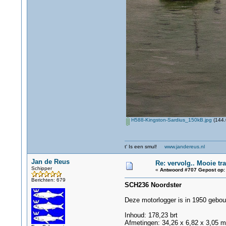
H588-Kingston-Sardius_150kB.jpg
(144.
t' Is een smul!
www.jandereus.nl
Jan de Reus
Re: vervolg.. Mooie tra
Schipper
«
Antwoord #707 Gepost op:
Berichten: 679
SCH236 Noordster
Deze motorlogger is in 1950 gebou
Inhoud: 178,23 brt
Afmetingen: 34,26 x 6,82 x 3,05 m