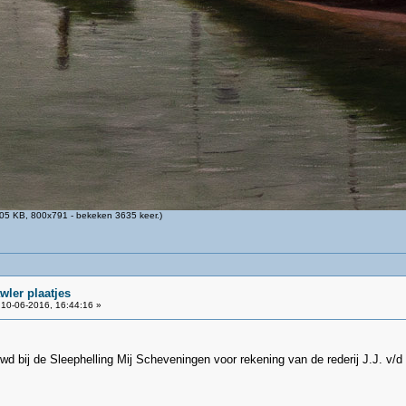
05 KB, 800x791 - bekeken 3635 keer.)
wler plaatjes
10-06-2016, 16:44:16 »
wd bij de Sleephelling Mij Scheveningen voor rekening van de rederij J.J. v/