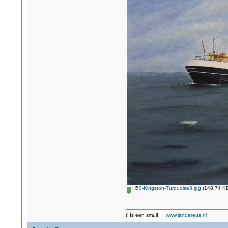
H50-Kingston-Turquoise3.jpg
(148.74 KB
t' Is een smul!
www.jandereus.nl