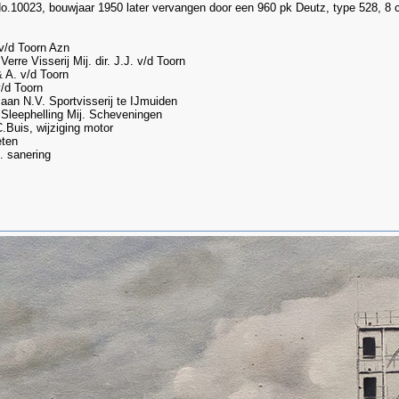
No.10023, bouwjaar 1950 later vervangen door een 960 pk Deutz, type 528, 8 c
v/d Toorn Azn
rre Visserij Mij. dir. J.J. v/d Toorn
 A. v/d Toorn
v/d Toorn
an N.V. Sportvisserij te IJmuiden
Sleephelling Mij. Scheveningen
.Buis, wijziging motor
eten
. sanering