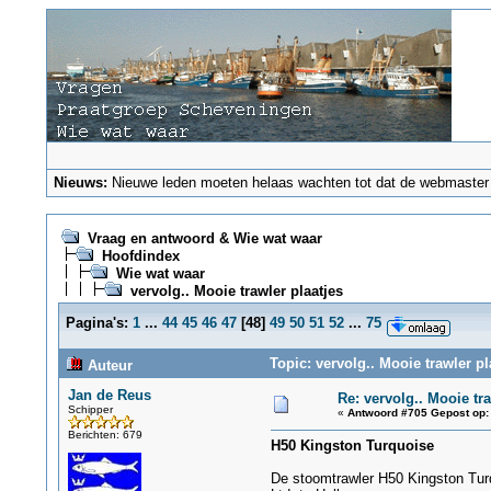
Nieuws:
Nieuwe leden moeten helaas wachten tot dat de webmaster ze
Vraag en antwoord & Wie wat waar
Hoofdindex
Wie wat waar
vervolg.. Mooie trawler plaatjes
Pagina's:
1
...
44
45
46
47
[
48
]
49
50
51
52
...
75
Topic: vervolg.. Mooie trawler p
Auteur
Jan de Reus
Re: vervolg.. Mooie tra
Schipper
«
Antwoord #705 Gepost op:
Berichten: 679
H50 Kingston Turquoise
De stoomtrawler H50 Kingston Tur