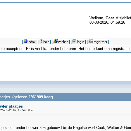
Welkom,
Gast
. Alsjeblie
08-08-2026, 04:59:26
 accepteert. Er is veel kaf onder het koren. Het beste kunt u na registrati
laatjes (gelezen 1961909 keer)
wler plaatjes
25-05-2016, 12:54:38 »
quoise is onder bouwnr 895 gebouwd bij de Engelse werf Cook, Welton & Gemm