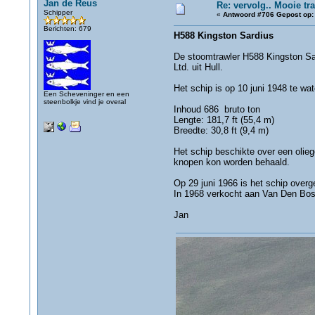
Jan de Reus
Re: vervolg.. Mooie tra
Schipper
«
Antwoord #706 Gepost op:
Berichten: 679
H588 Kingston Sardius
De stoomtrawler H588 Kingston Sa
Ltd. uit Hull.
Het schip is op 10 juni 1948 te wat
Een Scheveninger en een
steenbolkje vind je overal
Inhoud 686 bruto ton
Lengte: 181,7 ft (55,4 m)
Breedte: 30,8 ft (9,4 m)
Het schip beschikte over een oli
knopen kon worden behaald.
Op 29 juni 1966 is het schip overge
In 1968 verkocht aan Van Den Bos
Jan