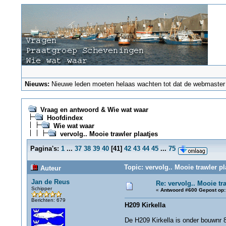
Nieuws:
Nieuwe leden moeten helaas wachten tot dat de webmaster ze
Vraag en antwoord & Wie wat waar
Hoofdindex
Wie wat waar
vervolg.. Mooie trawler plaatjes
Pagina's:
1
...
37
38
39
40
[
41
]
42
43
44
45
...
75
Topic: vervolg.. Mooie trawler p
Auteur
Jan de Reus
Re: vervolg.. Mooie tra
Schipper
«
Antwoord #600 Gepost op:
Berichten: 679
H209 Kirkella
De H209 Kirkella is onder bouwnr 