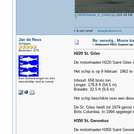
H209-Kirkella_4_150kB.jpg
(141.46 KB, 
t' Is een smul!
www.jandereus.nl
Jan de Reus
Re: vervolg.. Mooie tra
Schipper
«
Antwoord #601 Gepost op:
Berichten: 679
H220 St. Giles
De motortrawler H220 Saint Giles 
Het schip is op 9 februari 1962 te 
Een Scheveninger en een
Inhoud: 658 bruto ton
steenbolkje vind je overal
Lengte: 178,8 ft (54,5 m)
Breedte: 32.5 ft (9,9 m)
Het schip beschikte over een dies
De St. Giles heeft tot 1979 gevis
Brits Columbia. In 1994 opgelegd e
H350 St. Gerontius
De motortrawler H350 Saint Geront