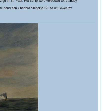
jzigd in St. Paul. Het schip werd verbouwd tot standby
de hand aan Charford Shipping IV Ltd uit Lowestoft.