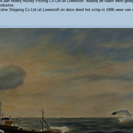
ht aan rederij Huxley Fishing Co Ltd uit Lowestoft waarbij de naam werd gewi
ndustrie.
olne Shipping Co Ltd uit Lowestoft en deze deed het schip in 1996 weer van 