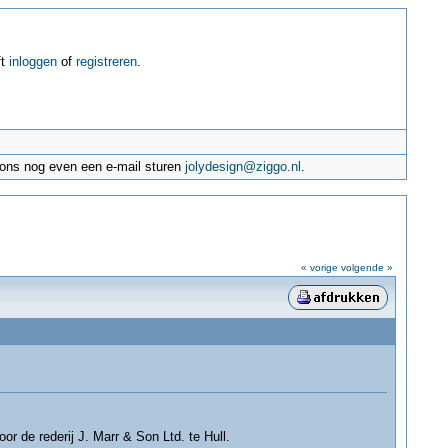
ft
inloggen
of
registreren
.
e ons nog even een e-mail sturen
jolydesign@ziggo.nl
.
« vorige
volgende »
 de rederij J. Marr & Son Ltd. te Hull.