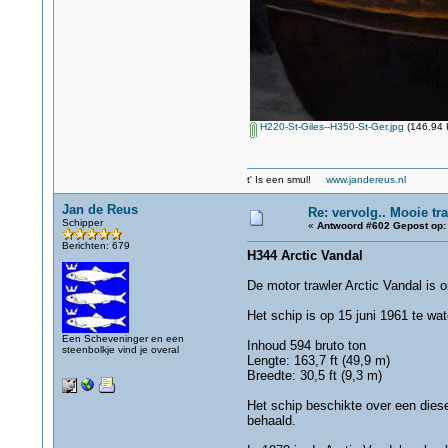
H220-St-Giles--H350-St-Ger.jpg
(146.94 
t' Is een smul!
www.jandereus.nl
Jan de Reus
Re: vervolg.. Mooie tra
Schipper
«
Antwoord #602 Gepost op:
Berichten: 679
H344 Arctic Vandal
De motor trawler Arctic Vandal is 
Het schip is op 15 juni 1961 te wa
Een Scheveninger en een
Inhoud 594 bruto ton
steenbolkje vind je overal
Lengte: 163,7 ft (49,9 m)
Breedte: 30,5 ft (9,3 m)
Het schip beschikte over een die
behaald.