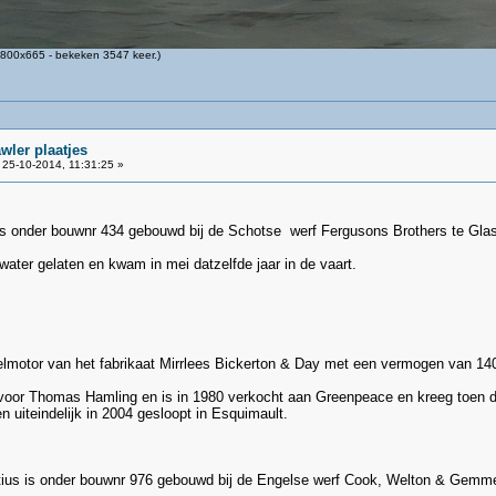
800x665 - bekeken 3547 keer.)
wler plaatjes
25-10-2014, 11:31:25 »
is onder bouwnr 434 gebouwd bij de Schotse werf Fergusons Brothers te Glas
water gelaten en kwam in mei datzelfde jaar in de vaart.
elmotor van het fabrikaat Mirrlees Bickerton & Day met een vermogen van 14
t voor Thomas Hamling en is in 1980 verkocht aan Greenpeace en kreeg toen de
n uiteindelijk in 2004 gesloopt in Esquimault.
ius is onder bouwnr 976 gebouwd bij de Engelse werf Cook, Welton & Gemmell