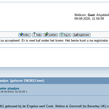
Welkom,
Gast
. Alsjeblie
09-08-2026, 11:59:08
 accepteert. Er is veel kaf onder het koren. Het beste kunt u na registrati
laatjes (gelezen 1963813 keer)
wler plaatjes
18-10-2014, 11:10:25 »
861 gebouwd bij de Engelse werf Cook, Welton & Gemmell (te Beverley UK) voor