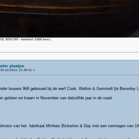
KB, 800x790 - bekeken 3388 keer.)
wler plaatjes
30-10-2014, 21:49:21 »
onder bouwnr 968 gebouwd bij de werf Cook, Welton & Gemmell (te Beverley UK)
ter gelaten en kwam in November van datzelfde jaar in de vaart.
selmotor van het fabrikaat Mirrlees Bickerton & Day met een vermogen van 