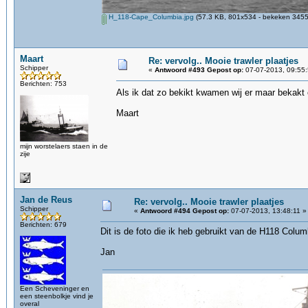
H_118-Cape_Columbia.jpg
(57.3 KB, 801x534 - bekeken 3455 
Maart
Re: vervolg.. Mooie trawler plaatjes
Schipper
«
Antwoord #493 Gepost op:
07-07-2013, 09:55:
Berichten: 753
Als ik dat zo bekikt kwamen wij er maar bekakt 
Maart
mijn worstelaers staen in de
zije
Jan de Reus
Re: vervolg.. Mooie trawler plaatjes
Schipper
«
Antwoord #494 Gepost op:
07-07-2013, 13:48:11 »
Berichten: 679
Dit is de foto die ik heb gebruikt van de H118 Colum
Jan
Een Scheveninger en
een steenbolkje vind je
overal