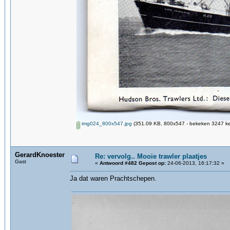
img024_800x547.jpg
(351.09 KB, 800x547 - bekeken 3247 ke
GerardKnoester
Re: vervolg.. Mooie trawler plaatjes
Gast
«
Antwoord #482 Gepost op:
24-06-2013, 16:17:32 »
Ja dat waren Prachtschepen.