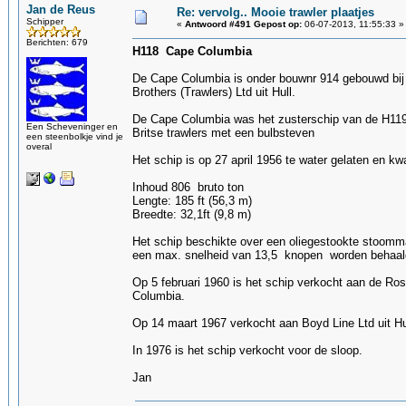
Jan de Reus
Re: vervolg.. Mooie trawler plaatjes
Schipper
«
Antwoord #491 Gepost op:
06-07-2013, 11:55:33 »
Berichten: 679
H118 Cape Columbia
De Cape Columbia is onder bouwnr 914 gebouwd bij 
Brothers (Trawlers) Ltd uit Hull.
De Cape Columbia was het zusterschip van de H119 
Een Scheveninger en
Britse trawlers met een bulbsteven
een steenbolkje vind je
overal
Het schip is op 27 april 1956 te water gelaten en kwa
Inhoud 806 bruto ton
Lengte: 185 ft (56,3 m)
Breedte: 32,1ft (9,8 m)
Het schip beschikte over een oliegestookte stoom
een max. snelheid van 13,5 knopen worden behaal
Op 5 februari 1960 is het schip verkocht aan de R
Columbia.
Op 14 maart 1967 verkocht aan Boyd Line Ltd uit Hu
In 1976 is het schip verkocht voor de sloop.
Jan