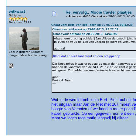
witkwast
Re: vervolg.. Mooie trawler plaatjes
Schipper
«
Antwoord #490 Gepost op:
30-06-2013, 20:45:
Berichten: 2272
Citaat van: Bert van der Toorn op 30-06-2013, 00:12:39
Citaat van: witkwast op 29-06-2013, 22:22:07
Citaat van: aat taal op 29-06-2013, 14:46:56
Alweer een prachtig schilderij Jan. Alleen de omschrijving 
In 1965 heeft JJ de 120 van Jaczon gekocht en vernumme
aat taal
Leer v. gisteren Droom v.
morgen Maar leef vandaag
Klopt Aat en Piet Taal werd er toen schipper op.
Dat klopt zeker: ik was er oudste op maar de naam was to
hadden de voormast van de SCH 21 die op de kant is gesl
erin gezet. Zo hadden we een fantastisch werkschip met een 
groet
Bert v.d. Toorn
==
Wat is de wereld toch klein Bert. Piet Taal en 
niet uitgaan maar Jan de Niet met 167 moest van 
hoogte van Veronica of we hadden moter pech P
kabel gebruikte. Op een gegeven moment een pest 
Maar we lagen regelmatig langszij bij elkaar.