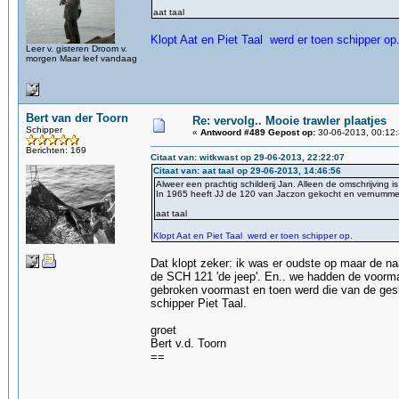
aat taal
Klopt Aat en Piet Taal werd er toen schipper op
Leer v. gisteren Droom v.
morgen Maar leef vandaag
Bert van der Toorn
Re: vervolg.. Mooie trawler plaatjes
Schipper
«
Antwoord #489 Gepost op:
30-06-2013, 00:12:
Berichten: 169
Citaat van: witkwast op 29-06-2013, 22:22:07
Citaat van: aat taal op 29-06-2013, 14:46:56
Alweer een prachtig schilderij Jan. Alleen de omschrijving i
In 1965 heeft JJ de 120 van Jaczon gekocht en vernumme
aat taal
Klopt Aat en Piet Taal werd er toen schipper op.
Dat klopt zeker: ik was er oudste op maar de 
de SCH 121 'de jeep'. En.. we hadden de voorm
gebroken voormast en toen werd die van de gesl
schipper Piet Taal.
groet
Bert v.d. Toorn
==