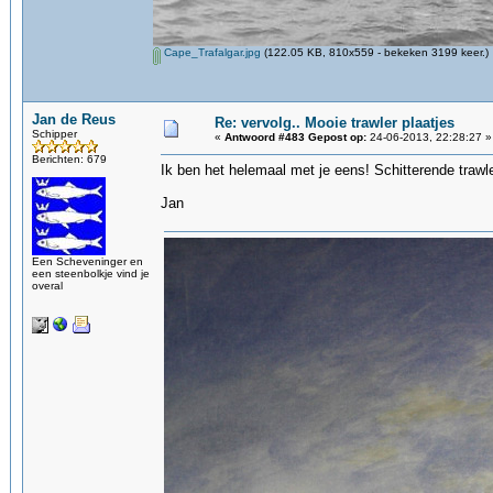
Cape_Trafalgar.jpg
(122.05 KB, 810x559 - bekeken 3199 keer.)
Jan de Reus
Re: vervolg.. Mooie trawler plaatjes
Schipper
«
Antwoord #483 Gepost op:
24-06-2013, 22:28:27 »
Berichten: 679
Ik ben het helemaal met je eens! Schitterende trawle
Jan
Een Scheveninger en
een steenbolkje vind je
overal