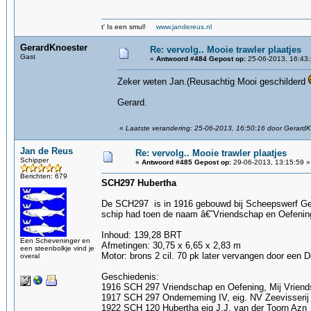
t' Is een smul!
www.jandereus.nl
GerardKnoester
Re: vervolg.. Mooie trawler plaatjes
Gast
«
Antwoord #484 Gepost op:
25-06-2013, 16:43:
Zeker weten Jan.(Reusachtig Mooi geschilderd
Gerard.
«
Laatste verandering: 25-06-2013, 16:50:16 door GerardK
Jan de Reus
Re: vervolg.. Mooie trawler plaatjes
Schipper
«
Antwoord #485 Gepost op:
29-06-2013, 13:15:59 »
Berichten: 679
SCH297 Hubertha
De SCH297 is in 1916 gebouwd bij Scheepswerf Gebr
schip had toen de naam â€˜Vriendschap en Oefeni
Inhoud: 139,28 BRT
Een Scheveninger en
Afmetingen: 30,75 x 6,65 x 2,83 m
een steenbolkje vind je
Motor: brons 2 cil. 70 pk later vervangen door een D
overal
Geschiedenis:
1916 SCH 297 Vriendschap en Oefening, Mij Vriend
1917 SCH 297 Onderneming IV, eig. NV Zeevisseri
1922 SCH 120 Hubertha eig J.J. van der Toorn Azn