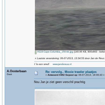
H118-Cape-Columbia_150-kb.jpg
(140.95 KB, 800x663 - bekek
«
Laatste verandering: 06-07-2013, 13:34:53 door Jan de Reus
t' Is een smul!
www.jandereus.nl
A.Oosterbaan
Re: vervolg.. Mooie trawler plaatjes
Gast
«
Antwoord #492 Gepost op:
06-07-2013, 18:06:43 »
Nou Jan je ziet geen verschil prachtig