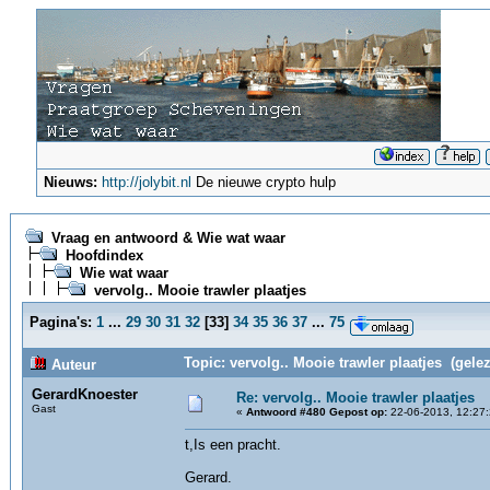
Nieuws:
http://jolybit.nl
De nieuwe crypto hulp
Vraag en antwoord & Wie wat waar
Hoofdindex
Wie wat waar
vervolg.. Mooie trawler plaatjes
Pagina's:
1
...
29
30
31
32
[
33
]
34
35
36
37
...
75
Topic: vervolg.. Mooie trawler plaatjes (gele
Auteur
GerardKnoester
Re: vervolg.. Mooie trawler plaatjes
Gast
«
Antwoord #480 Gepost op:
22-06-2013, 12:27:
t,Is een pracht.
Gerard.