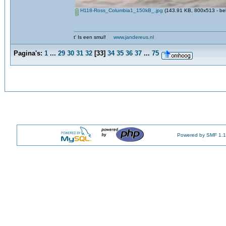
H118-Ross_Columbia1_150kB_.jpg
(143.91 KB, 800x513 - be
t' Is een smul!
www.jandereus.nl
Pagina's:
1
...
29
30
31
32
[
33
]
34
35
36
37
...
75
Powered by SMF 1.1