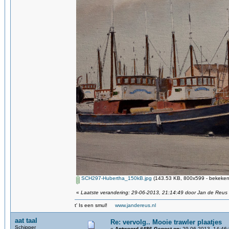
SCH297-Hubertha_150kB.jpg
(143.53 KB, 800x599 - bekeken 
«
Laatste verandering: 29-06-2013, 21:14:49 door Jan de Reus
t' Is een smul!
www.jandereus.nl
aat taal
Re: vervolg.. Mooie trawler plaatjes
Schipper
«
Antwoord #486 Gepost op:
29-06-2013, 14:46: