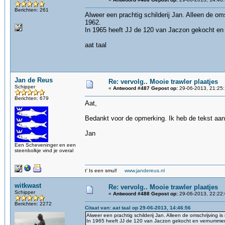
Berichten: 261
Alweer een prachtig schilderij Jan. Alleen de oms
1962.
In 1965 heeft JJ de 120 van Jaczon gekocht en
aat taal
Jan de Reus
Re: vervolg.. Mooie trawler plaatjes
Schipper
«
Antwoord #487 Gepost op:
29-06-2013, 21:25:
Berichten: 679
Aat,
Bedankt voor de opmerking. Ik heb de tekst aan
Jan
Een Scheveninger en een
steenbolkje vind je overal
t' Is een smul!
www.jandereus.nl
witkwast
Re: vervolg.. Mooie trawler plaatjes
Schipper
«
Antwoord #488 Gepost op:
29-06-2013, 22:22:
Berichten: 2272
Citaat van: aat taal op 29-06-2013, 14:46:56
Alweer een prachtig schilderij Jan. Alleen de omschrijving i
In 1965 heeft JJ de 120 van Jaczon gekocht en vernummer