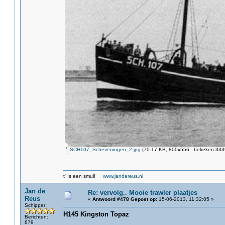
SCH107_Scheveningen_2.jpg
(70.17 KB, 800x556 - bekeken 3339
t' Is een smul!
www.jandereus.nl
Jan de
Re: vervolg.. Mooie trawler plaatjes
Reus
«
Antwoord #478 Gepost op:
15-06-2013, 11:32:05 »
Schipper
H145 Kingston Topaz
Berichten:
679