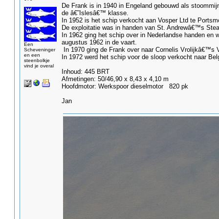
De Frank is in 1940 in Engeland gebouwd als stoommij
de â€˜Islesâ€™ klasse.
In 1952 is het schip verkocht aan Vosper Ltd te Ports
De exploitatie was in handen van St. Andrewâ€™s Steam
In 1962 ging het schip over in Nederlandse handen en 
augustus 1962 in de vaart.
Een
In 1970 ging de Frank over naar Cornelis Vrolijkâ€™s 
Scheveninger
en een
In 1972 werd het schip voor de sloop verkocht naar Belg
steenbolkje
vind je overal
Inhoud: 445 BRT
Afmetingen: 50/46,90 x 8,43 x 4,10 m
Hoofdmotor: Werkspoor dieselmotor 820 pk
Jan