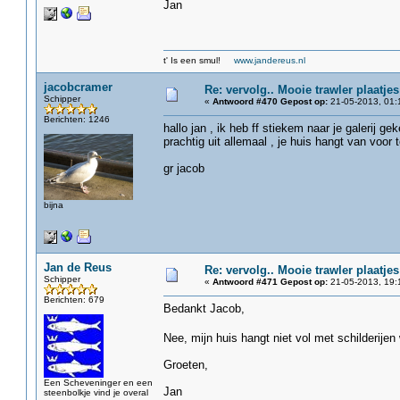
Jan
t' Is een smul!
www.jandereus.nl
jacobcramer
Re: vervolg.. Mooie trawler plaatjes
Schipper
«
Antwoord #470 Gepost op:
21-05-2013, 01:
Berichten: 1246
hallo jan , ik heb ff stiekem naar je galerij ge
prachtig uit allemaal , je huis hangt van voor 
gr jacob
bijna
Jan de Reus
Re: vervolg.. Mooie trawler plaatjes
Schipper
«
Antwoord #471 Gepost op:
21-05-2013, 19:
Berichten: 679
Bedankt Jacob,
Nee, mijn huis hangt niet vol met schilderijen 
Groeten,
Een Scheveninger en een
Jan
steenbolkje vind je overal