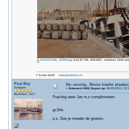
SCH233-Dirk_150kB.jpg
(143.87 KB, 800x802 - bekeken 3340 keer
t' Is een smul!
www.jandereus.nl
Post Boy
Re: vervolg.. Mooie trawler plaatjes
Schipper
«
Antwoord #466 Gepost op:
06-05-2013, 22:
Berichten: 1317
Prachtig weer Jan m,n complimenten.
gr.Dirk.
p.s. Doe je moeder de groeten.