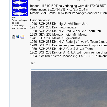
Inhoud: 112,92 BRT na verlenging werd dit 170,08 BRT
Afmetingen: 25,23(34,93) x 6,72 x 2,84 m
Motor: 2 cil Brons 50 pk later vervangen door een Bro
Een
Geschiedenis:
Scheveninger
en een
1916 SCH 233 Dirk eig. A. v/d Toorn Jzn.
steenbolkje
1927 SCH 233 Dirk motor ingezet
vind je overal
1928 SCH 233 Dirk N.V. Red. v/h A. v/d Toorn Jzn
1933 GDY 233 Mewa XII eig. Mij. Mewa
1941 GDY 233 Mewa XII gevorderd
1946 SCH 233 Dirk N.V. Rederij v/h A. v/d Toorn Jzn, di
1949 SCH 233 Dirk verlengt en hermeten + wijziging m
1959 SCH 233 Dirk dir. A.C. & J.J. v/d Toorn
1962 SCH 233 Dirk dir. A. & J.J. v/d Toorn verhuurd aan
1964 KW 188 Kniertje Jacoba eig. Fa. C. & A. Klinken
Jan