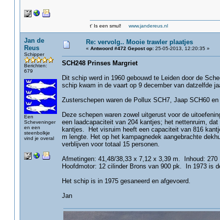
t' Is een smul!
www.jandereus.nl
Jan de
Re: vervolg.. Mooie trawler plaatjes
Reus
«
Antwoord #472 Gepost op:
25-05-2013, 12:20:35 »
Schipper
SCH248 Prinses Margriet
Berichten:
679
Dit schip werd in 1960 gebouwd te Leiden door de Sche
schip kwam in de vaart op 9 december van datzelfde jaa
Zusterschepen waren de Pollux SCH7, Jaap SCH60 en
Deze schepen waren zowel uitgerust voor de uitoefening 
Een
een laadcapaciteit van 204 kantjes; het nettenruim, da
Scheveninger
en een
kantjes. Het visruim heeft een capaciteit van 816 kan
steenbolkje
m lengte. Het op het kampagnedek aangebrachte dekh
vind je overal
verblijven voor totaal 15 personen.
Afmetingen: 41,48/38,33 x 7,12 x 3,39 m. Inhoud: 270
Hoofdmotor: 12 cilinder Brons van 900 pk. In 1973 is 
Het schip is in 1975 gesaneerd en afgevoerd.
Jan