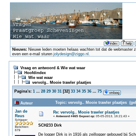
Nieuws:
Nieuwe leden moeten helaas wachten tot dat de webmaster ze a
even een e-mail sturen
jolydesign@ziggo.nl
.
Vraag en antwoord & Wie wat waar
Hoofdindex
Wie wat waar
vervolg.. Mooie trawler plaatjes
Pagina's:
1
...
28
29
30
31
[
32
]
33
34
35
36
...
75
Topic: vervolg.. Mooie trawler plaatjes (ge
Auteur
Jan de
Re: vervolg.. Mooie trawler plaatjes
Reus
«
Antwoord #465 Gepost op:
05-05-2013, 16:21:43 »
Schipper
SCH233 Dirk
Berichten:
679
De logger Dirk is in 1916 als zeillogger gebouwd bij Sc