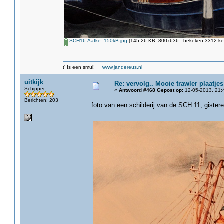
SCH16-Aafke_150kB.jpg
(145.26 KB, 800x636 - bekeken 3312 kee
t' Is een smul!
www.jandereus.nl
uitkijk
Re: vervolg.. Mooie trawler plaatjes
Schipper
«
Antwoord #468 Gepost op:
12-05-2013, 21:
Berichten: 203
foto van een schilderij van de SCH 11, gist