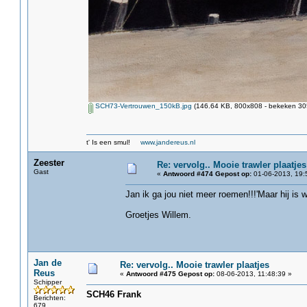
SCH73-Vertrouwen_150kB.jpg
(146.64 KB, 800x808 - bekeken 305
t' Is een smul!
www.jandereus.nl
Zeester
Re: vervolg.. Mooie trawler plaatjes
Gast
«
Antwoord #474 Gepost op:
01-06-2013, 19:
Jan ik ga jou niet meer roemen!!!'Maar hij is
Groetjes Willem.
Jan de
Re: vervolg.. Mooie trawler plaatjes
Reus
«
Antwoord #475 Gepost op:
08-06-2013, 11:48:39 »
Schipper
SCH46 Frank
Berichten:
679