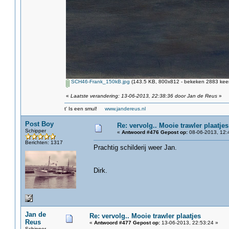
SCH46-Frank_150kB.jpg
(143.5 KB, 800x812 - bekeken 2883 keer
«
Laatste verandering: 13-06-2013, 22:38:36 door Jan de Reus
»
t' Is een smul!
www.jandereus.nl
Post Boy
Re: vervolg.. Mooie trawler plaatjes
Schipper
«
Antwoord #476 Gepost op:
08-06-2013, 12:
Berichten: 1317
Prachtig schilderij weer Jan.
Dirk.
Jan de
Re: vervolg.. Mooie trawler plaatjes
Reus
«
Antwoord #477 Gepost op:
13-06-2013, 22:53:24 »
Schipper