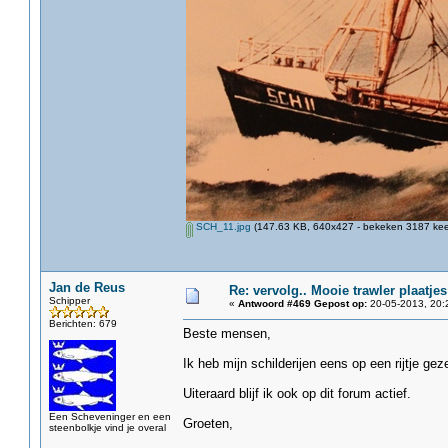
SCH_11.jpg
(147.63 KB, 640x427 - bekeken 3187 keer
Jan de Reus
Re: vervolg.. Mooie trawler plaatjes
Schipper
«
Antwoord #469 Gepost op:
20-05-2013, 20:
Berichten: 679
Beste mensen,
Ik heb mijn schilderijen eens op een rijtje ge
Uiteraard blijf ik ook op dit forum actief.
Een Scheveninger en een
Groeten,
steenbolkje vind je overal