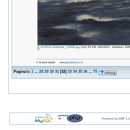
SCH242-Huibertje_150kB.jpg
(142.55 KB, 800x623 - bekeken 3284
t' Is een smul!
www.jandereus.nl
Pagina's:
1
...
28
29
30
31
[
32
]
33
34
35
36
...
75
Powered by SMF 1.1