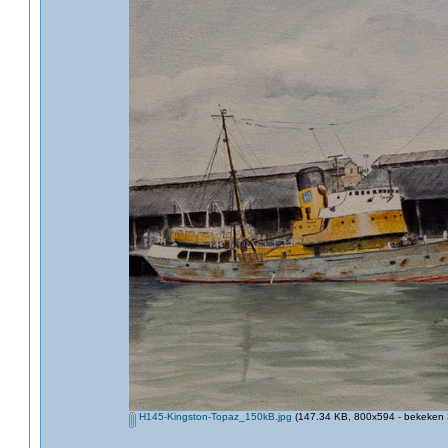
H145-Kingston-Topaz_150kB.jpg
(147.34 KB, 800x594 - bekeken 