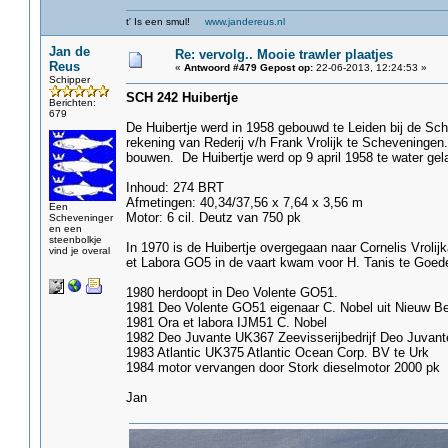
t' Is een smul!
www.jandereus.nl
Jan de
Re: vervolg.. Mooie trawler plaatjes
Reus
«
Antwoord #479 Gepost op:
22-06-2013, 12:24:53 »
Schipper
SCH 242 Huibertje
Berichten:
679
De Huibertje werd in 1958 gebouwd te Leiden bij de Sc
rekening van Rederij v/h Frank Vrolijk te Scheveningen. D
bouwen. De Huibertje werd op 9 april 1958 te water gelat
Inhoud: 274 BRT
Afmetingen: 40,34/37,56 x 7,64 x 3,56 m
Een
Motor: 6 cil. Deutz van 750 pk
Scheveninger
en een
steenbolkje
In 1970 is de Huibertje overgegaan naar Cornelis Vrolij
vind je overal
et Labora GO5 in de vaart kwam voor H. Tanis te Goed
1980 herdoopt in Deo Volente GO51.
1981 Deo Volente GO51 eigenaar C. Nobel uit Nieuw B
1981 Ora et labora IJM51 C. Nobel
1982 Deo Juvante UK367 Zeevisserijbedrijf Deo Juvant
1983 Atlantic UK375 Atlantic Ocean Corp. BV te Urk
1984 motor vervangen door Stork dieselmotor 2000 pk
Jan