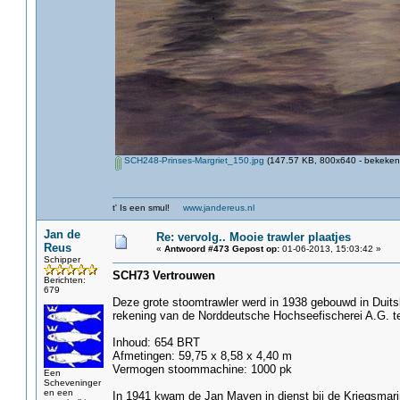
SCH248-Prinses-Margriet_150.jpg
(147.57 KB, 800x640 - bekeken 
t' Is een smul!
www.jandereus.nl
Jan de
Re: vervolg.. Mooie trawler plaatjes
Reus
«
Antwoord #473 Gepost op:
01-06-2013, 15:03:42 »
Schipper
SCH73 Vertrouwen
Berichten:
679
Deze grote stoomtrawler werd in 1938 gebouwd in Dui
rekening van de Norddeutsche Hochseefischerei A.G.
Inhoud: 654 BRT
Afmetingen: 59,75 x 8,58 x 4,40 m
Vermogen stoommachine: 1000 pk
Een
Scheveninger
en een
In 1941 kwam de Jan Mayen in dienst bij de Kriegsmari