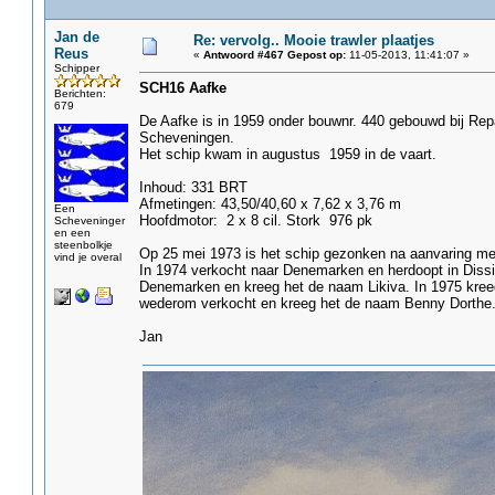
Jan de
Re: vervolg.. Mooie trawler plaatjes
Reus
«
Antwoord #467 Gepost op:
11-05-2013, 11:41:07 »
Schipper
SCH16 Aafke
Berichten:
679
De Aafke is in 1959 onder bouwnr. 440 gebouwd bij Rep
Scheveningen.
Het schip kwam in augustus 1959 in de vaart.
Inhoud: 331 BRT
Afmetingen: 43,50/40,60 x 7,62 x 3,76 m
Een
Hoofdmotor: 2 x 8 cil. Stork 976 pk
Scheveninger
en een
steenbolkje
Op 25 mei 1973 is het schip gezonken na aanvaring met 
vind je overal
In 1974 verkocht naar Denemarken en herdoopt in Dissin
Denemarken en kreeg het de naam Likiva. In 1975 kreeg
wederom verkocht en kreeg het de naam Benny Dorthe
Jan