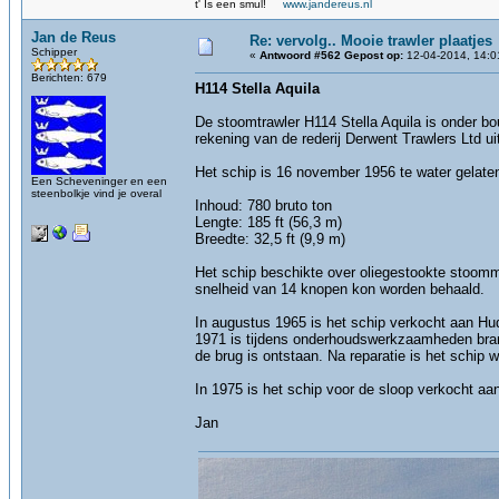
t' Is een smul!
www.jandereus.nl
Jan de Reus
Re: vervolg.. Mooie trawler plaatjes
Schipper
«
Antwoord #562 Gepost op:
12-04-2014, 14:0
Berichten: 679
H114 Stella Aquila
De stoomtrawler H114 Stella Aquila is onder 
rekening van de rederij Derwent Trawlers Ltd ui
Het schip is 16 november 1956 te water gelate
Een Scheveninger en een
steenbolkje vind je overal
Inhoud: 780 bruto ton
Lengte: 185 ft (56,3 m)
Breedte: 32,5 ft (9,9 m)
Het schip beschikte over oliegestookte stoo
snelheid van 14 knopen kon worden behaald.
In augustus 1965 is het schip verkocht aan Hu
1971 is tijdens onderhoudswerkzaamheden bra
de brug is ontstaan. Na reparatie is het schip w
In 1975 is het schip voor de sloop verkocht a
Jan