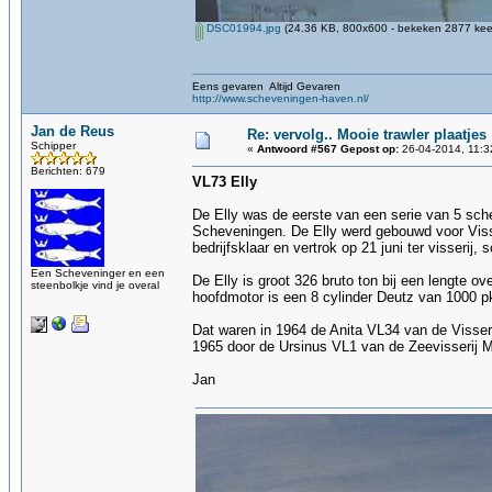
DSC01994.jpg
(24.36 KB, 800x600 - bekeken 2877 keer
Eens gevaren Altijd Gevaren
http://www.scheveningen-haven.nl/
Jan de Reus
Re: vervolg.. Mooie trawler plaatjes
Schipper
«
Antwoord #567 Gepost op:
26-04-2014, 11:3
Berichten: 679
VL73 Elly
De Elly was de eerste van een serie van 5 sch
Scheveningen. De Elly werd gebouwd voor Visser
bedrijfsklaar en vertrok op 21 juni ter visserij,
Een Scheveninger en een
De Elly is groot 326 bruto ton bij een lengte o
steenbolkje vind je overal
hoofdmotor is een 8 cylinder Deutz van 1000 pk
Dat waren in 1964 de Anita VL34 van de Visseri
1965 door de Ursinus VL1 van de Zeevisserij Mi
Jan