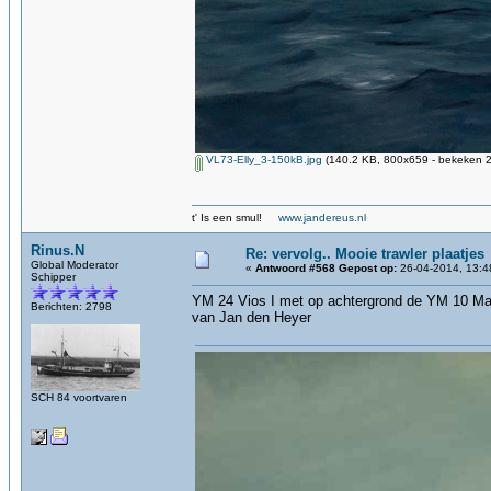
VL73-Elly_3-150kB.jpg
(140.2 KB, 800x659 - bekeken 2
t' Is een smul!
www.jandereus.nl
Rinus.N
Re: vervolg.. Mooie trawler plaatjes
Global Moderator
«
Antwoord #568 Gepost op:
26-04-2014, 13:4
Schipper
YM 24 Vios I met op achtergrond de YM 10 Ma
Berichten: 2798
van Jan den Heyer
SCH 84 voortvaren