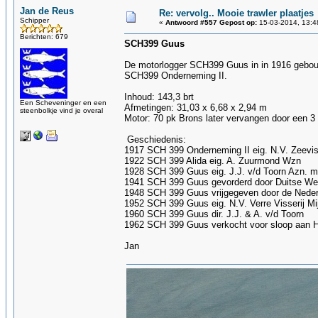
Jan de Reus
Re: vervolg.. Mooie trawler plaatjes
Schipper
«
Antwoord #557 Gepost op:
15-03-2014, 13:4
Berichten: 679
SCH399 Guus
De motorlogger SCH399 Guus in in 1916 gebouw
SCH399 Onderneming II.
Inhoud: 143,3 brt
Een Scheveninger en een
Afmetingen: 31,03 x 6,68 x 2,94 m
steenbolkje vind je overal
Motor: 70 pk Brons later vervangen door een 3 
Geschiedenis:
1917 SCH 399 Onderneming II eig. N.V. Zeeviss
1922 SCH 399 Alida eig. A. Zuurmond Wzn
1928 SCH 399 Guus eig. J.J. v/d Toorn Azn. m
1941 SCH 399 Guus gevorderd door Duitse W
1948 SCH 399 Guus vrijgegeven door de Neder
1952 SCH 399 Guus eig. N.V. Verre Visserij Mij.
1960 SCH 399 Guus dir. J.J. & A. v/d Toorn
1962 SCH 399 Guus verkocht voor sloop aan H
Jan