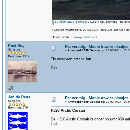
SCH399-Guus_150kB.jpg
(136.4 KB, 800x587 - bekeke
«
Laatste verandering: 22-03-2014, 15:10:45 door Jan d
t' Is een smul!
www.jandereus.nl
Post Boy
Re: vervolg.. Mooie trawler plaatjes
Schipper
«
Antwoord #558 Gepost op:
16-03-2014, 12:5
Berichten: 1317
Tis weer een pracht Jan.
Dirk.
Jan de Reus
Re: vervolg.. Mooie trawler plaatjes
Schipper
«
Antwoord #559 Gepost op:
22-03-2014, 14:5
Berichten: 679
H320 Arctic Corsair
De H320 Arctic Corsair is onder bouwnr 959 geb
Hull.