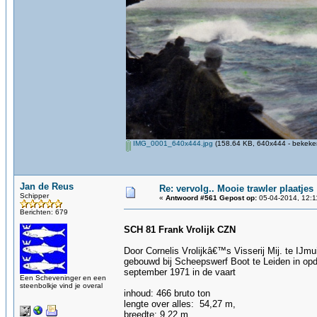
IMG_0001_640x444.jpg
(158.64 KB, 640x444 - bekeken
Jan de Reus
Re: vervolg.. Mooie trawler plaatjes
Schipper
«
Antwoord #561 Gepost op:
05-04-2014, 12:1
Berichten: 679
SCH 81 Frank Vrolijk CZN
Door Cornelis Vrolijkâ€™s Visserij Mij. te IJm
gebouwd bij Scheepswerf Boot te Leiden in op
september 1971 in de vaart
Een Scheveninger en een
steenbolkje vind je overal
inhoud: 466 bruto ton
lengte over alles: 54,27 m,
breedte: 9,22 m