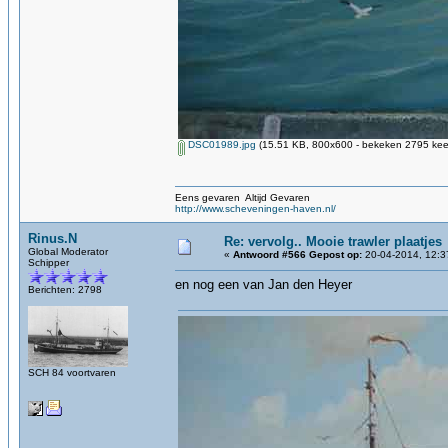
DSC01989.jpg
(15.51 KB, 800x600 - bekeken 2795 keer
Eens gevaren Altijd Gevaren
http://www.scheveningen-haven.nl/
Rinus.N
Re: vervolg.. Mooie trawler plaatjes
Global Moderator
«
Antwoord #566 Gepost op:
20-04-2014, 12:3
Schipper
en nog een van Jan den Heyer
Berichten: 2798
SCH 84 voortvaren