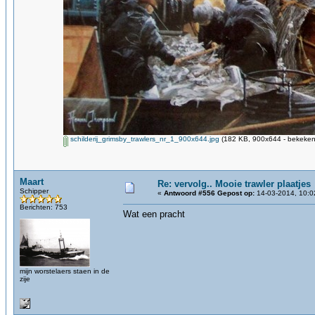
schilderij_grimsby_trawlers_nr_1_900x644.jpg
(182 KB, 900x644 - bekeken
Maart
Re: vervolg.. Mooie trawler plaatjes
Schipper
«
Antwoord #556 Gepost op:
14-03-2014, 10:0
Berichten: 753
Wat een pracht
mijn worstelaers staen in de
zije