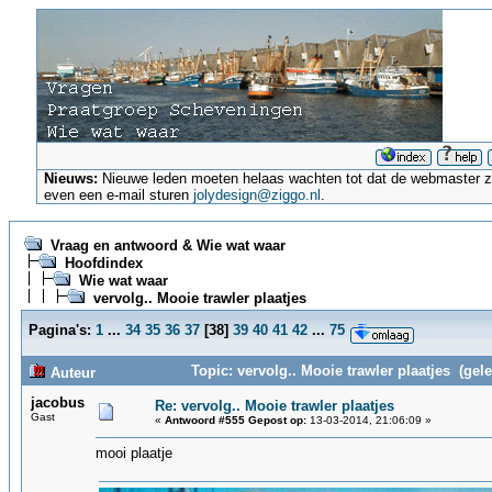
Nieuws:
Nieuwe leden moeten helaas wachten tot dat de webmaster ze a
even een e-mail sturen
jolydesign@ziggo.nl
.
Vraag en antwoord & Wie wat waar
Hoofdindex
Wie wat waar
vervolg.. Mooie trawler plaatjes
Pagina's:
1
...
34
35
36
37
[
38
]
39
40
41
42
...
75
Topic: vervolg.. Mooie trawler plaatjes (gel
Auteur
jacobus
Re: vervolg.. Mooie trawler plaatjes
Gast
«
Antwoord #555 Gepost op:
13-03-2014, 21:06:09 »
mooi plaatje