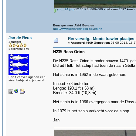
ym__24.jpg
(12.36 KB, 800x600 - bekeken 3597 keer.)
Eens gevaren Altijd Gevaren
http://www.scheveningen-haven.nl/
Jan de Reus
Re: vervolg.. Mooie trawler plaatjes
Schipper
«
Antwoord #569 Gepost op:
03-05-2014, 16:2
Berichten: 679
H235 Ross Orion
De H235 Ross Orion is onder bouwnr 1470 gebo
Ltd uit Hull. Het schip had toen de naam Stella
Het schip is in 1962 in de vaart gekomen.
Een Scheveninger en een
steenbolkje vind je overal
Inhoud 778 bruto ton
Lengte: 190,1 ft ( 58 m)
Breedte: 34,0 ft (10,3 m)
Het schip is in 1966 overgegaan naar de Ros
In 1979 is het schip verkocht voor de sloop.
Jan