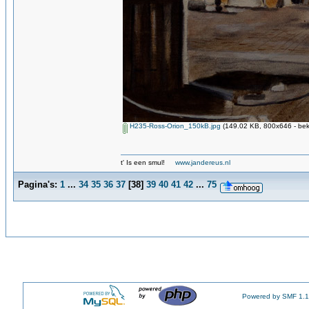
H235-Ross-Orion_150kB.jpg
(149.02 KB, 800x646 - bek
t' Is een smul!
www.jandereus.nl
Pagina's:
1
...
34
35
36
37
[
38
]
39
40
41
42
...
75
Powered by SMF 1.1