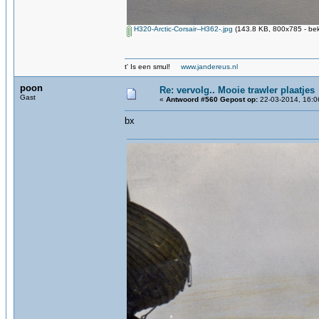
H320-Arctic-Corsair--H362-.jpg
(143.8 KB, 800x785 - bek
t' Is een smul!
www.jandereus.nl
poon
Re: vervolg.. Mooie trawler plaatjes
Gast
«
Antwoord #560 Gepost op:
22-03-2014, 16:0
bx