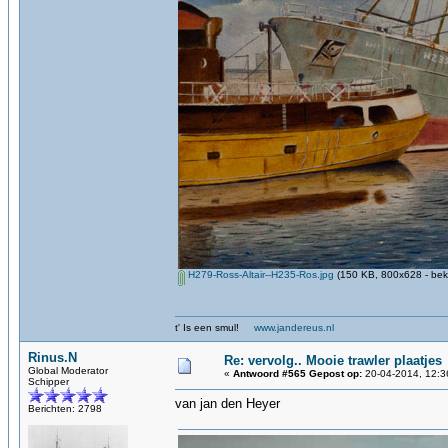
H279-Ross-Altair--H235-Ros.jpg
(150 KB, 800x628 - bek
t' Is een smul!
www.jandereus.nl
Rinus.N
Re: vervolg.. Mooie trawler plaatjes
Global Moderator
«
Antwoord #565 Gepost op:
20-04-2014, 12:3
Schipper
van jan den Heyer
Berichten: 2798