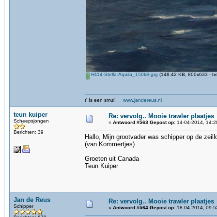
H114-Stella-Aquila_150kB.jpg
(148.42 KB, 800x633 - be
t' Is een smul!
www.jandereus.nl
teun kuiper
Re: vervolg.. Mooie trawler plaatjes
Scheepsjongen
«
Antwoord #563 Gepost op:
14-04-2014, 14:2
Berichten: 39
Hallo, Mijn grootvader was schipper op de zei
(van Kommertjes)
Groeten uit Canada
Teun Kuiper
Jan de Reus
Re: vervolg.. Mooie trawler plaatjes
Schipper
«
Antwoord #564 Gepost op:
18-04-2014, 09:5