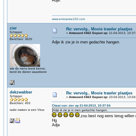
Adje.
www.enterprise103.com
zier
Re: vervolg.. Mooie trawler plaatjes
Schipper
«
Antwoord #462 Gepost op:
21-04-2013, 10:37
Berichten: 3620
Adje ik zie je in men gedachte hangen.
wie de mens leerd kenne,
leerd de dieren waardeere
dekzwabber
Re: vervolg.. Mooie trawler plaatjes
Schipper
«
Antwoord #463 Gepost op:
23-04-2013, 13:04
Berichten: 403
Citaat van: zier op 21-04-2013, 10:37:04
radio maken is een Virus
Adje ik zie je in men gedachte hangen.
,zou best nog eens terug willen 
Hg
Adje