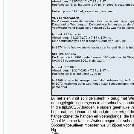
Afmetingen: 42,85/40,13 x 7,24 x 3,47 m
Hoofdmotor: 8 cil. Industrie 600 pk; in 1959 is deze opge
Het schip is in 1975 afgevoerd en gesaneerd.
VL 142 Voorwaarts
De Voorwaarts was de tweede uit een serie van drie sche
Dageraad te Woubrugge. De overige schepen waren de VL1
Voorwaarts vond plaats op 27 maart 1961 waarna het schip
Inhoud: 291 bruto ton.
Afmetingen: 44,20/41,70 x 7,34 x 3,54 m.
De hoofdmotor was een 8 cilinder Deutz van 1000 pk.
In 1974 is de Voorwaarts verkocht naar Argentinië en is 
SCH126 Adriana
De Adriana is in 1961 onder bouwnr. 165 gebouwd bij Slee
kwam 22 september 1961 in de vaart.
Inhoud: 307 BRT
Afmetingen: 43,31/40,62 x 7,24 x 3,87 m
Hoofdmotor: 8 cil. Industrie 1000 pk
In 1966 is het schip overgenomen door Adriana Ltd, te 
In 1973 kwam het schip weer terug naar Scheveningen, nu
gesaneerd.
Bij het zien v dit schilderij,denk ik terug met
de opgelegde loggers,was in de school vacantie
In die tijd1965/67,hadden je ouders geen luxe v
buurt natuurlijk)naar het strand,de bunkers,of 
hangend(met de handen en voeten)langs die ka
Vanaf Machine fabriek Zwitser begon het scheeps
Sikkens)toe,alleen moesten we uit kijken voor d
Hg