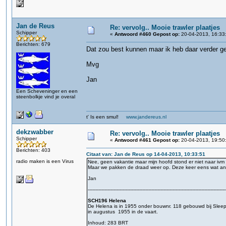
Jan de Reus
Re: vervolg.. Mooie trawler plaatjes
Schipper
«
Antwoord #460 Gepost op:
20-04-2013, 16:33
Berichten: 679
Dat zou best kunnen maar ik heb daar verder ge
Mvg
Jan
Een Scheveninger en een
steenbolkje vind je overal
t' Is een smul!
www.jandereus.nl
dekzwabber
Re: vervolg.. Mooie trawler plaatjes
Schipper
«
Antwoord #461 Gepost op:
20-04-2013, 19:50
Berichten: 403
Citaat van: Jan de Reus op 14-04-2013, 10:33:51
radio maken is een Virus
Nee, geen vakantie maar mijn hoofd stond er niet naar ivm e
Maar we pakken de draad weer op. Deze keer eens wat and
Jan
-------------------------------------------------------------------------------------------
SCH196 Helena
De Helena is in 1955 onder bouwnr. 118 gebouwd bij Sleep
in augustus 1955 in de vaart.
Inhoud: 283 BRT