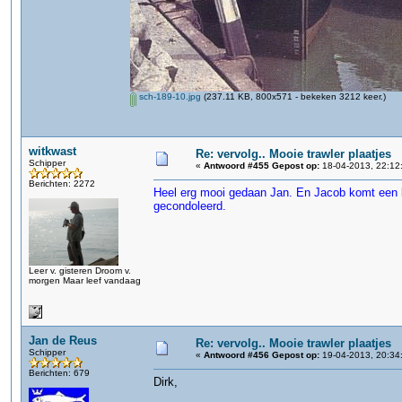
sch-189-10.jpg
(237.11 KB, 800x571 - bekeken 3212 keer.)
witkwast
Re: vervolg.. Mooie trawler plaatjes
Schipper
«
Antwoord #455 Gepost op:
18-04-2013, 22:12
Berichten: 2272
Heel erg mooi gedaan Jan. En Jacob komt een b
gecondoleerd.
Leer v. gisteren Droom v.
morgen Maar leef vandaag
Jan de Reus
Re: vervolg.. Mooie trawler plaatjes
Schipper
«
Antwoord #456 Gepost op:
19-04-2013, 20:34
Berichten: 679
Dirk,