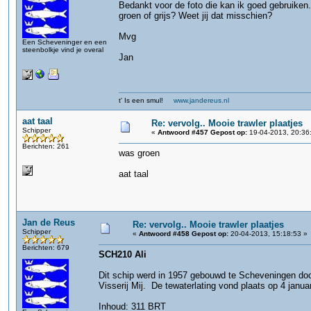
Bedankt voor de foto die kan ik goed gebruiken
groen of grijs? Weet jij dat misschien?
Mvg
Een Scheveninger en een
steenbolkje vind je overal
Jan
t' Is een smul!
www.jandereus.nl
aat taal
Re: vervolg.. Mooie trawler plaatjes
Schipper
«
Antwoord #457 Gepost op:
19-04-2013, 20:36
Berichten: 261
was groen
aat taal
Jan de Reus
Re: vervolg.. Mooie trawler plaatjes
Schipper
«
Antwoord #458 Gepost op:
20-04-2013, 15:18:53 »
Berichten: 679
SCH210 Ali
Dit schip werd in 1957 gebouwd te Scheveningen doo
Visserij Mij. De tewaterlating vond plaats op 4 januar
Inhoud: 311 BRT