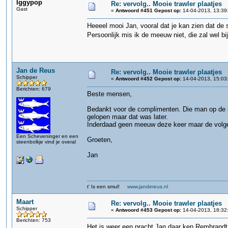
Iggypop
Re: vervolg.. Mooie trawler plaatjes
Gast
«
Antwoord #451 Gepost op:
14-04-2013, 13:39
Heeeel mooi Jan, vooral dat je kan zien dat de
Persoonlijk mis ik de meeuw niet, die zal wel bi
Jan de Reus
Re: vervolg.. Mooie trawler plaatjes
Schipper
«
Antwoord #452 Gepost op:
14-04-2013, 15:03
Berichten: 679
Beste mensen,
Bedankt voor de complimenten. Die man op de bru
gelopen maar dat was later.
Inderdaad geen meeuw deze keer maar de volge
Een Scheveninger en een
Groeten,
steenbolkje vind je overal
Jan
t' Is een smul!
www.jandereus.nl
Maart
Re: vervolg.. Mooie trawler plaatjes
Schipper
«
Antwoord #453 Gepost op:
14-04-2013, 18:32
Berichten: 753
Het is weer een pracht Jan daar ken Rembrandt