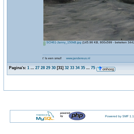
SCH61-Janny_150kB.jpg
(145.96 KB, 800x599 - bekeken 3442
t' Is een smul!
www.jandereus.nl
Pagina's:
1
...
27
28
29
30
[
31
]
32
33
34
35
...
75
Powered by SMF 1.1