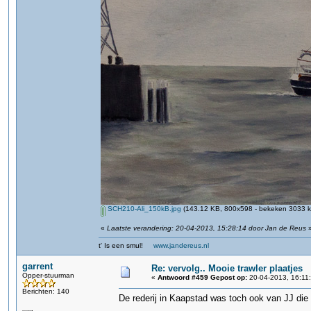
SCH210-Ali_150kB.jpg
(143.12 KB, 800x598 - bekeken 3033 ke
«
Laatste verandering: 20-04-2013, 15:28:14 door Jan de Reus
t' Is een smul!
www.jandereus.nl
garrent
Re: vervolg.. Mooie trawler plaatjes
Opper-stuurman
«
Antwoord #459 Gepost op:
20-04-2013, 16:11
Berichten: 140
De rederij in Kaapstad was toch ook van JJ die h