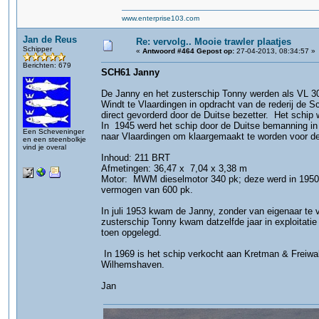
www.enterprise103.com
Jan de Reus
Re: vervolg.. Mooie trawler plaatjes
Schipper
«
Antwoord #464 Gepost op:
27-04-2013, 08:34:57 »
Berichten: 679
SCH61 Janny
De Janny en het zusterschip Tonny werden als VL 
Windt te Vlaardingen in opdracht van de rederij de S
direct gevorderd door de Duitse bezetter. Het schip
In 1945 werd het schip door de Duitse bemanning in
Een Scheveninger
naar Vlaardingen om klaargemaakt te worden voor de v
en een steenbolkje
vind je overal
Inhoud: 211 BRT
Afmetingen: 36,47 x 7,04 x 3,38 m
Motor: MWM dieselmotor 340 pk; deze werd in 1950
vermogen van 600 pk.
In juli 1953 kwam de Janny, zonder van eigenaar te v
zusterschip Tonny kwam datzelfde jaar in exploitatie 
toen opgelegd.
In 1969 is het schip verkocht aan Kretman & Freiwald
Wilhemshaven.
Jan