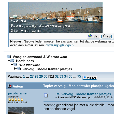
Nieuws:
Nieuwe leden moeten helaas wachten tot dat de webmaster ze a
even een e-mail sturen
jolydesign@ziggo.nl
.
Vraag en antwoord & Wie wat waar
Hoofdindex
Wie wat waar
vervolg.. Mooie trawler plaatjes
Pagina's:
1
...
27
28
29
30
[
31
]
32
33
34
35
...
75
Topic: vervolg.. Mooie trawler plaatjes (gele
Auteur
jacobcramer
Re: vervolg.. Mooie trawler plaatjes
Schipper
«
Antwoord #450 Gepost op:
14-04-2013, 12:34
Berichten: 1246
prachtig geschilderd jan met al die details , maa
een shetlandse vogel