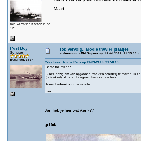
Maart
mijn worstelaers staen in de
zije
Post Boy
Re: vervolg.. Mooie trawler plaatjes
Schipper
«
Antwoord #454 Gepost op:
18-04-2013, 21:35:22 »
Berichten: 1317
Citaat van: Jan de Reus op 11-03-2013, 21:58:20
Beste forumleden,
Ik ben bezig om van bijgaande foto een schilderij te maken. Ik he
(potdeksel), kluisgat, boegroer, kleur van de bies.
Alvast bedankt voor de moeite.
Jan
Jan heb je hier wat Aan???
gr.Dirk.