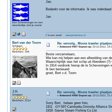
Jan,
Bedankt voor de informatie. Ik was inderdaa
Jan
Een Scheveninger en een
steenbolkje vind je overal
t' Is een smul!
www.jandereus.nl
Bert van der Toorn
Re: vervolg.. Mooie trawler plaatjes
Schipper
«
Antwoord #407 Gepost op:
23-11-2012, 15:
Berichten: 169
Beste verzamelaars,
Wie kan mij helpen aan een afbeelding van de
Waarschijnlijk was het schip uit Aberdeen (?) 
In 1914 verdronk hierop de te Scheveningen w
Ik ben benieuwd
groet, Bert v.d. Toorn
J.H.
Re: vervolg.. Mooie trawler plaatjes
Schipper
«
Antwoord #408 Gepost op:
23-11-2012, 21:
Berichten: 2214
Sorry Bert, helaas geen foto,
1911 -GY-597-Cambodia,Grimsby Alliance St
1918 -Savoy Steam Fishing Co.Ltd.