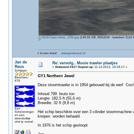
H119-Cape-Adair_150k.jpg
(149.92 KB, 800x634 - bekeken 3116 k
t' Is een smul!
www.jandereus.nl
Jan de
Re: vervolg.. Mooie trawler plaatjes
Reus
«
Antwoord #417 Gepost op:
11-12-2012, 19:29:17 »
Schipper
GY1 Northern Jewel
Berichten:
679
Deze stoomtrawler is in 1954 gebouwd bij de werf Cochr
Inhoud 799 bruto ton
Lengte: 182,5 ft (55,6 m)
Breedte: 32 ft (9,8 m)
Een
Het schip beschikte over een 3 cilinder stoommachine
Scheveninger
en een
knopen worden behaald.
steenbolkje
vind je overal
In 1976 is het schip gesloopt.