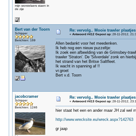
mijn worstelaers staen in
de zije
Bert van der Toorn
Re: vervolg.. Mooie trawler plaatjes
Schipper
«
Antwoord #412 Gepost op:
28-11-2012, 21:
Berichten: 169
Allen bedankt voor het meedenken.
Ik heb nog een nieuw puzzeltje:
Ik zoek een afbeelding van de Grimsbey-trawle
trawler 'Straton'. De 'Silverdale' zonk en hi
het strand van het Britse Saltfleet.
Ik wacht in spanning af !!
vr.groet
Bert v.d. Toorn
jacobcramer
Re: vervolg.. Mooie trawler plaatjes
Schipper
«
Antwoord #413 Gepost op:
28-11-2012, 23:
Berichten: 1246
hier staat het een en ander maar JH zal wel 
http://www.wrecksite.eu/wreck.aspx?142763
gr jaap