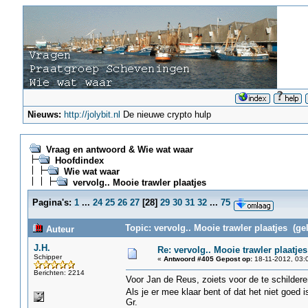
Nieuws:
http://jolybit.nl
De nieuwe crypto hulp
Vraag en antwoord & Wie wat waar
Hoofdindex
Wie wat waar
vervolg.. Mooie trawler plaatjes
Pagina's:
1
...
24
25
26
27
[
28
]
29
30
31
32
...
75
Topic: vervolg.. Mooie trawler plaatjes (ge
Auteur
J.H.
Re: vervolg.. Mooie trawler plaatjes
Schipper
«
Antwoord #405 Gepost op:
18-11-2012, 03:
Berichten: 2214
Voor Jan de Reus, zoiets voor de te schilde
Als je er mee klaar bent of dat het niet goed 
Gr.