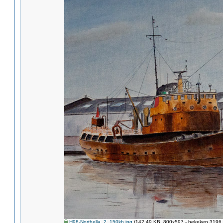
H98-Northella_2_150kb.jpg
(142.49 KB, 800x597 - bekeken 3196 k