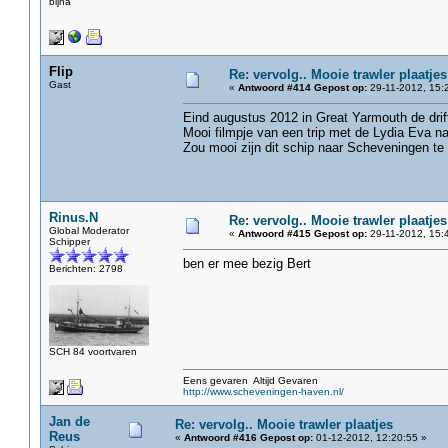
bijna
Flip
Re: vervolg.. Mooie trawler plaatjes
Gast
«
Antwoord #414 Gepost op:
29-11-2012, 15:
Eind augustus 2012 in Great Yarmouth de drif
Mooi filmpje van een trip met de Lydia Eva
Zou mooi zijn dit schip naar Scheveningen te 
Rinus.N
Re: vervolg.. Mooie trawler plaatjes
Global Moderator
«
Antwoord #415 Gepost op:
29-11-2012, 15:
Schipper
ben er mee bezig Bert
Berichten: 2798
SCH 84 voortvaren
Eens gevaren Altijd Gevaren
http://www.scheveningen-haven.nl/
Jan de
Re: vervolg.. Mooie trawler plaatjes
Reus
«
Antwoord #416 Gepost op:
01-12-2012, 12:20:55 »