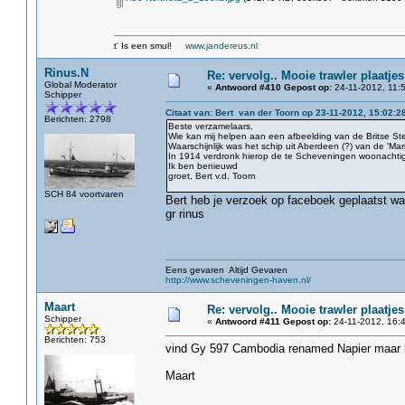
t' Is een smul!
www.jandereus.nl
Rinus.N
Re: vervolg.. Mooie trawler plaatjes
Global Moderator
«
Antwoord #410 Gepost op:
24-11-2012, 11:5
Schipper
Citaat van: Bert van der Toorn op 23-11-2012, 15:02:2
Berichten: 2798
Beste verzamelaars,
Wie kan mij helpen aan een afbeelding van de Britse St
Waarschijnlijk was het schip uit Aberdeen (?) van de 'Mar
In 1914 verdronk hierop de te Scheveningen woonachtige
Ik ben benieuwd
groet, Bert v.d. Toorn
SCH 84 voortvaren
Bert heb je verzoek op faceboek geplaatst waa
gr rinus
Eens gevaren Altijd Gevaren
http://www.scheveningen-haven.nl/
Maart
Re: vervolg.. Mooie trawler plaatjes
Schipper
«
Antwoord #411 Gepost op:
24-11-2012, 16:4
Berichten: 753
vind Gy 597 Cambodia renamed Napier maar 
Maart