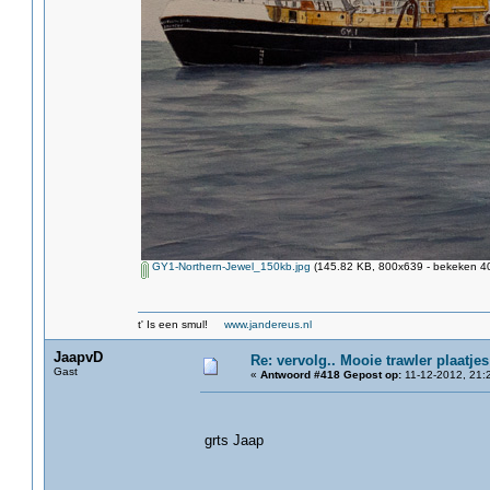
GY1-Northern-Jewel_150kb.jpg
(145.82 KB, 800x639 - bekeken 40
t' Is een smul!
www.jandereus.nl
JaapvD
Re: vervolg.. Mooie trawler plaatjes
Gast
«
Antwoord #418 Gepost op:
11-12-2012, 21:
grts Jaap