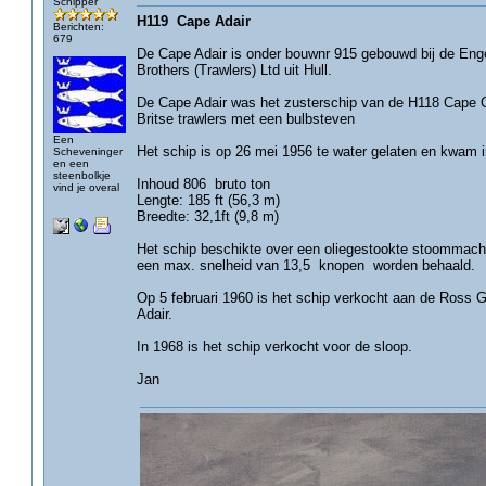
Schipper
H119 Cape Adair
Berichten:
679
De Cape Adair is onder bouwnr 915 gebouwd bij de Eng
Brothers (Trawlers) Ltd uit Hull.
De Cape Adair was het zusterschip van de H118 Cape Co
Britse trawlers met een bulbsteven
Een
Het schip is op 26 mei 1956 te water gelaten en kwam i
Scheveninger
en een
steenbolkje
Inhoud 806 bruto ton
vind je overal
Lengte: 185 ft (56,3 m)
Breedte: 32,1ft (9,8 m)
Het schip beschikte over een oliegestookte stoommach
een max. snelheid van 13,5 knopen worden behaald.
Op 5 februari 1960 is het schip verkocht aan de Ross
Adair.
In 1968 is het schip verkocht voor de sloop.
Jan