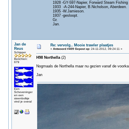
1928 -GY-597-Napier, Forward Steam Fishing 
1933 -A-244-Napier, B.Nicholson, Aberdeen.
1935 -W.Jamieson.
1937 -gesloopt.
Gr.
Jan.
Jan de
Re: vervolg.. Mooie trawler plaatjes
Reus
«
Antwoord #409 Gepost op:
24-11-2012, 09:24:11 »
Schipper
H98 Northella
(2)
Berichten:
679
Nogmaals de Northella maar nu gezien vanaf de voorka
Jan
Een
Scheveninger
en een
steenbolkje
vind je overal