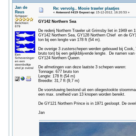
Jan de
Re: vervolg.. Mooie trawler plaatjes
Reus
«
Antwoord #419 Gepost op:
15-12-2012, 16:20:53 »
Schipper
GY142 Northern Sea
Berichten:
679
De rederij Northern Trawler uit Grimsby liet in 1949 en
GY142 Northern Sea, GY128 Northern Chief en de GY149
ton bij een lengte van 178 ft (54 m).
De overige 3 zusterschepen werden gebouwd bij Cook, 
bruto ton) bij een gelijkblijvende lengte. De namen v
Een
GY124 Northern Queen.
Scheveninger
en een
steenbolkje
De afmetingen van deze laatste 3 schepen waren:
vind je overal
Tonnage: 677 bruto ton
Lengte: 178 ft (54 m)
Breedte: 31,7 ft (9,7 m)
De voorstuwing bestond uit een oliegestookte stoomma
een max. snelheid van 13 knopen worden bereikt.
De GY121 Northern Prince is in 1971 gesloopt. De overi
Jan