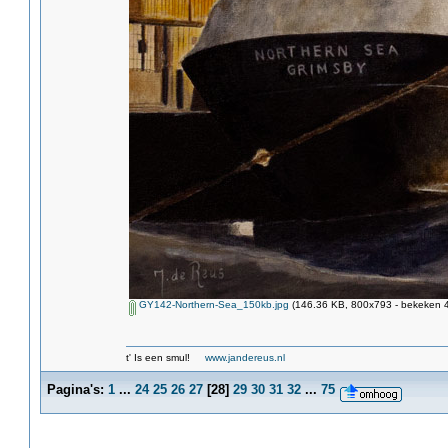
GY142-Northern-Sea_150kb.jpg
(146.36 KB, 800x793 - bekeken 4
t' Is een smul!
www.jandereus.nl
Pagina's:
1
...
24
25
26
27
[
28
]
29
30
31
32
...
75