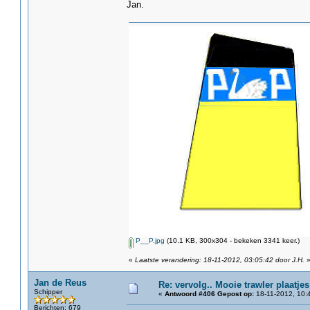
Jan.
P__P.jpg
(10.1 KB, 300x304 - bekeken 3341 keer.)
«
Laatste verandering: 18-11-2012, 03:05:42 door J.H.
Jan de Reus
Re: vervolg.. Mooie trawler plaatjes
Schipper
«
Antwoord #406 Gepost op:
18-11-2012, 10:
Berichten: 679