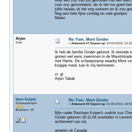
Was een zus van jou getrouwd met een electri
voor ons gemonteerd, als ik het me goed heri
jullie helaas uit het oog verloren en ik zou gr
Nog een hele fijne zondag en vele groetjes
Mieke
Arjen
Re: Fam. Ment Ginder
Gast
«
Antwoord #7 Gepost op:
25-03-2018, 23:32
Ik heb de familie Ginder gekend. Ik woonde t
ginnen wel eens zwemmen in de Mauritskade. 
met Harrie. De scheepsramp waarbij Ment verd
knappe meid, kan ik mij herinneren.
vr. gr
Arjen Tabak
teun kuiper
Re: Fam. Ment Ginder
Scheepsjongen
«
Antwoord #8 Gepost op:
01-06-2018, 19:52
Berichten: 39
Mijn vader Bastiaan Kuiper's oudste zus Chie
Ginder geboren 16-11-04 overleden in Lerwi
achterneef van mij
groeten uit Canada