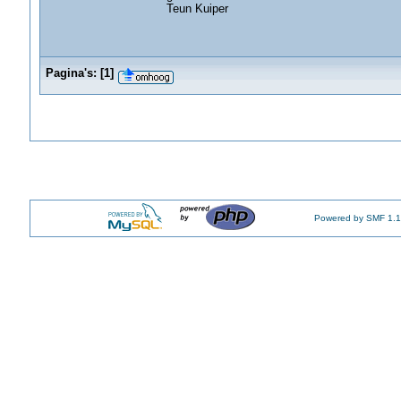
Teun Kuiper
Pagina's:
[
1
]
Powered by SMF 1.1