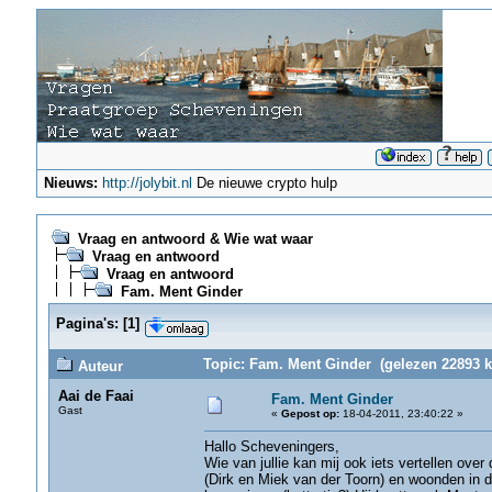
Nieuws:
http://jolybit.nl
De nieuwe crypto hulp
Vraag en antwoord & Wie wat waar
Vraag en antwoord
Vraag en antwoord
Fam. Ment Ginder
Pagina's:
[
1
]
Topic: Fam. Ment Ginder (gelezen 22893 k
Auteur
Aai de Faai
Fam. Ment Ginder
Gast
«
Gepost op:
18-04-2011, 23:40:22 »
Hallo Scheveningers,
Wie van jullie kan mij ook iets vertellen ov
(Dirk en Miek van der Toorn) en woonden in 