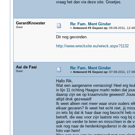
vraag het dan via deze site. Groetjes.
GerardKnoester
Re: Fam. Ment Ginder
Gast
«
Antwoord #5 Gepost op:
06-08-2011, 12:48
Dit nog gevonden.
http://www.wrecksite.eu/wreck.aspx?1132
Aai de Faai
Re: Fam. Ment Ginder
Gast
«
Antwoord #6 Gepost op:
07-08-2011, 17:38
Hallo Rik,
Wat een aangename verrassing! Heel erg leuk 
in lijn 11 richting Haagse markt reden dat j
daarop zijn we op kraamvisite geweest! Jouw
altijd druk gezwaaid!
Ik weet alleen niet meer waar onze ouders e
elkaar gevaren? Ik weet het echt niet, jij mi
zo iets bij dat ik haar daar nog bezocht heb 
betreft, die was voor zijn laatste reis nog bi
gaan om verder te leren en misschien in de vo
ook nog naar de herdenkingsdienst in de oud
foto van hem!