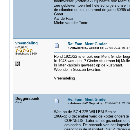
boomvisser (kottertje?) Hij heette ook Ment
zee gebleven toen het hele schuitje zichze
de eilanden en zal zich rond de jaren 60/65 a
Groet
Aai de Faai
Mieke van der Toorn
vreemdeling
Re: Fam. Ment Ginder
Schipper
«
Antwoord #1 Gepost op:
19-04-2011, 08:47
Berichten: 1860
Rond 1921/22 is er ook een Ment Ginder begra
In 1948 was een ? Ginder stuurman bij Mulle
Is later kapitein geweest op de kustvaart.
Woonde in Geuzen kwartier.
Vreemdeling
Doggersbank
Re: Fam. Ment Ginder
Gast
«
Antwoord #2 Gepost op:
20-04-2011, 21:36
Was op de SCH 225 WILLEM Senior
1966-op 8 december werd de kotter onderste
CORNELIS. Later is het gezonken en er 
gevonden. De oorzaak van het kapseizen
gezocht in de stabiliteit. Na 54 dagen we