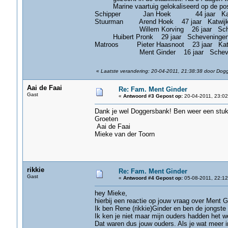
Marine vaartuig gelokaliseerd op de po
Schipper Jan Hoek 44 jaar Kat
Stuurman Arend Hoek 47 jaar Katwij
Willem Korving 26 jaar Schev
Huibert Pronk 29 jaar Scheveninge
Matroos Pieter Haasnoot 23 jaar Kat
Ment Ginder 16 jaar Scheven
«
Laatste verandering: 20-04-2011, 21:38:38 door Dog
Aai de Faai
Re: Fam. Ment Ginder
Gast
«
Antwoord #3 Gepost op:
20-04-2011, 23:02
Dank je wel Doggersbank! Ben weer een stuk 
Groeten
Aai de Faai
Mieke van der Toorn
rikkie
Re: Fam. Ment Ginder
Gast
«
Antwoord #4 Gepost op:
05-08-2011, 22:12
hey Mieke,
hierbij een reactie op jouw vraag over Ment G
Ik ben Rene (rikkie)Ginder en ben de jongste
Ik ken je niet maar mijn ouders hadden het w
Dat waren dus jouw ouders. Als je wat meer in