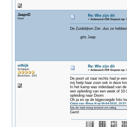
JaapvD
Re: Wie zijn dit
Gast
«
Antwoord #58 Gepost op:
0
De Zuidelijken Zier ,dus ze hebben
grts Jaap
uitkijk
Re: Wie zijn dit
Schipper
«
Antwoord #59 Gepost op:
0
Berichten: 203
De poort uit naar rechts had je e
mij hielp haar zoon ook in deze kr
In het kamp was inderdaad van de 
een opleiding van een week of 10-1
opleiding naar Doorn.
Oh ja en op de bijgevoegde foto l
Citaat van: Rinus.N op 06-04-2010, 10:57
via de mail vroeg iemand om uitleg
Gerrit