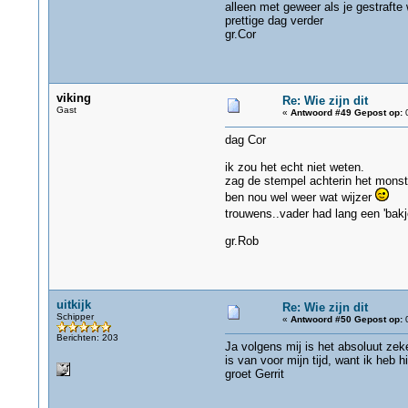
alleen met geweer als je gestrafte
prettige dag verder
gr.Cor
viking
Re: Wie zijn dit
Gast
«
Antwoord #49 Gepost op:
0
dag Cor
ik zou het echt niet weten.
zag de stempel achterin het monste
ben nou wel weer wat wijzer
trouwens..vader had lang een 'bak
gr.Rob
uitkijk
Re: Wie zijn dit
Schipper
«
Antwoord #50 Gepost op:
0
Berichten: 203
Ja volgens mij is het absoluut zek
is van voor mijn tijd, want ik heb
groet Gerrit