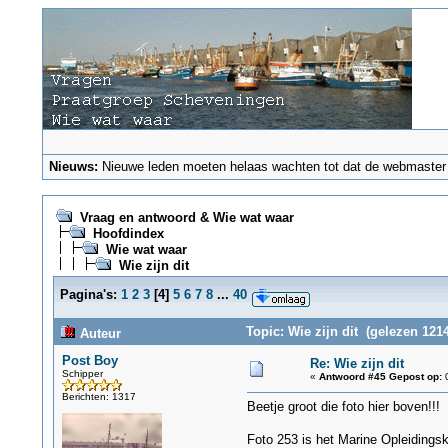
Nieuws:
Nieuwe leden moeten helaas wachten tot dat de webmaster ze
Vraag en antwoord & Wie wat waar
Hoofdindex
Wie wat waar
Wie zijn dit
Pagina's:
1
2
3
[
4
]
5
6
7
8
...
40
Topic: Wie zijn dit (gelezen 121
Auteur
Post Boy
Re: Wie zijn dit
Schipper
«
Antwoord #45 Gepost op:
0
Berichten: 1317
Beetje groot die foto hier boven!!!
Foto 253 is het Marine Opleiding