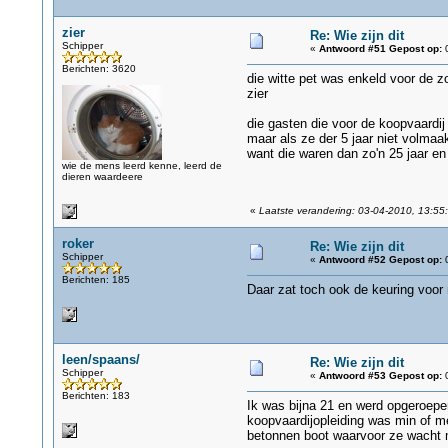
zier
Re: Wie zijn dit
Schipper
«
Antwoord #51 Gepost op:
0
Berichten: 3620
die witte pet was enkeld voor de z
zier
die gasten die voor de koopvaardij
maar als ze der 5 jaar niet volma
want die waren dan zo'n 25 jaar en
wie de mens leerd kenne, leerd de
dieren waardeere
«
Laatste verandering: 03-04-2010, 13:55:
roker
Re: Wie zijn dit
Schipper
«
Antwoord #52 Gepost op:
0
Berichten: 185
Daar zat toch ook de keuring voor 
leen/spaans/
Re: Wie zijn dit
Schipper
«
Antwoord #53 Gepost op:
0
Berichten: 183
Ik was bijna 21 en werd opgeroepe
koopvaardijopleiding was min of me
betonnen boot waarvoor ze wacht 