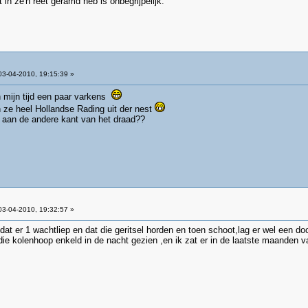
 in ze'n reet geramd heb is onbegrijpelijk.
3-04-2010, 19:15:39 »
n mijn tijd een paar varkens
n ze heel Hollandse Rading uit der nest
e aan de andere kant van het draad??
3-04-2010, 19:32:57 »
dat er 1 wachtliep en dat die geritsel horden en toen schoot,lag er wel een do
die kolenhoop enkeld in de nacht gezien ,en ik zat er in de laatste maanden v