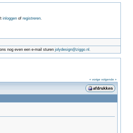
ft
inloggen
of
registreren
.
e ons nog even een e-mail sturen
jolydesign@ziggo.nl
.
« vorige
volgende »