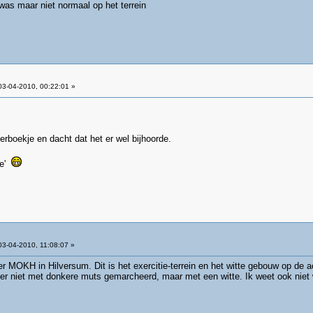
 was maar niet normaal op het terrein
3-04-2010, 00:22:01 »
rboekje en dacht dat het er wel bijhoorde.
je'
3-04-2010, 11:08:07 »
er MOKH in Hilversum. Dit is het exercitie-terrein en het witte gebouw op de a
 hier niet met donkere muts gemarcheerd, maar met een witte. Ik weet ook niet