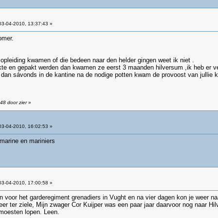
3-04-2010, 13:37:43 »
omer.
 opleiding kwamen of die bedeen naar den helder gingen weet ik niet .
akte en gepakt werden dan kwamen ze eerst 3 maanden hilversum ,ik heb er 
 dan sávonds in de kantine na de nodige potten kwam de provoost van jullie kri
48 door zier
»
3-04-2010, 16:02:53 »
marine en mariniers
3-04-2010, 17:00:58 »
n voor het garderegiment grenadiers in Vught en na vier dagen kon je weer na
er ter ziele, Mijn zwager Cor Kuijper was een paar jaar daarvoor nog naar Hil
moesten lopen. Leen.