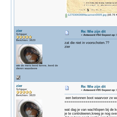
1270306368Nscannen0005.jpg
(46.76 K
zier
Re: Wie zijn dit
Schipper
«
Antwoord #54 Gepost op:
0
Berichten: 3620
zat die niet in voorschoten.??
zier
wie de mens leerd kenne, leerd de
dieren waardeere
zier
Re: Wie zijn dit
Schipper
«
Antwoord #55 Gepost op:
0
Berichten: 3620
een betonnen boot waarvoor ze wa
=========================
wat dag je van wachtlopen bij de k
je te controleeren,kreeg je nog ove