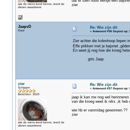
dat er toen nooit eentje een bajonet
wie de mens leerd kenne, leerd de
zier
dieren waardeere
JaapvD
Re: Wie zijn dit
Gast
«
Antwoord #56 Gepost op:
0
Zier achter die kolenhoop liepen i
Effe prikken met je bajonet ,gilde
En weet jij nog hoe die kroeg het
grts Jaap
zier
Re: Wie zijn dit
Schipper
«
Antwoord #57 Gepost op:
0
Berichten: 3620
jaap ik kan me nog wel herinneren 
van die kroeg weet ik niks ,ik heb 
wie hb er vanmidag gewonnen.??
zier
wie de mens leerd kenne, leerd de
dieren waardeere