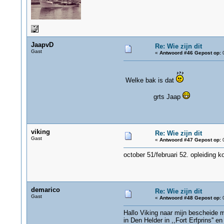
JaapvD
Re: Wie zijn dit
Gast
«
Antwoord #46 Gepost op:
0
Welke bak is dat
grts Jaap
viking
Re: Wie zijn dit
Gast
«
Antwoord #47 Gepost op:
0
october 51/februari 52. opleiding k
demarico
Re: Wie zijn dit
Gast
«
Antwoord #48 Gepost op:
0
Hallo Viking naar mijn bescheide 
in Den Helder in ,,Fort Erfprins'' e