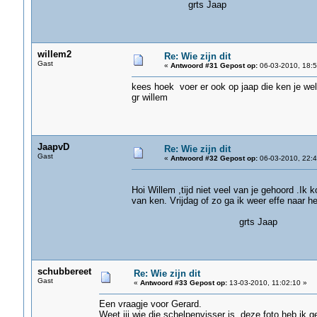
grts Jaap
willem2
Re: Wie zijn dit
Gast
«
Antwoord #31 Gepost op:
06-03-2010, 18:5
kees hoek voer er ook op jaap die ken je wel
gr willem
JaapvD
Re: Wie zijn dit
Gast
«
Antwoord #32 Gepost op:
06-03-2010, 22:4
Hoi Willem ,tijd niet veel van je gehoord .Ik 
van ken. Vrijdag of zo ga ik weer effe naar h
grts Jaap
schubbereet
Re: Wie zijn dit
Gast
«
Antwoord #33 Gepost op:
13-03-2010, 11:02:10 »
Een vraagje voor Gerard.
Weet jij wie die schelpenvisser is, deze foto heb ik 