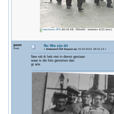
marcheren.JPG
(60.06 KB, 768x492 - bekeken 4131 keer.)
poon
Re: Wie zijn dit
Gast
«
Antwoord #44 Gepost op:
02-04-2010, 09:31:13 »
Nee rob ik heb niet in dienst gestaan
waar is die foto genomen dan
gr arie