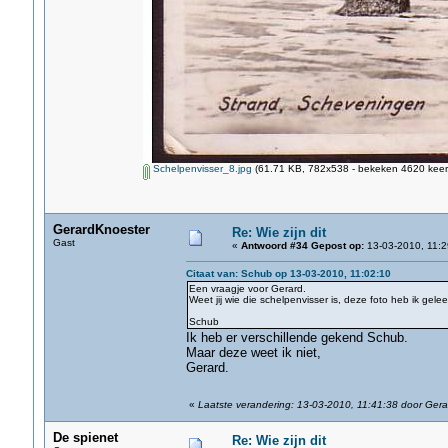
Schelpenvisser_8.jpg
(61.71 KB, 782x538 - bekeken 4620 keer.
GerardKnoester
Re: Wie zijn dit
Gast
«
Antwoord #34 Gepost op:
13-03-2010, 11:2
Citaat van: Schub op 13-03-2010, 11:02:10
Een vraagje voor Gerard.
Weet jij wie die schelpenvisser is, deze foto heb ik gel
Schub
Ik heb er verschillende gekend Schub.
Maar deze weet ik niet,
Gerard.
«
Laatste verandering: 13-03-2010, 11:41:38 door Ger
De spienet
Re: Wie zijn dit