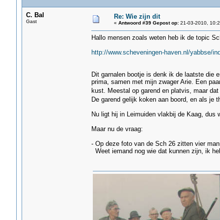
C. Bal
Re: Wie zijn dit
Gast
«
Antwoord #39 Gepost op:
21-03-2010, 10:2
Hallo mensen zoals weten heb ik de topic S
http://www.scheveningen-haven.nl/yabbse/in
Dit garnalen bootje is denk ik de laatste die 
prima, samen met mijn zwager Arie. Een paar 
kust. Meestal op garend en platvis, maar dat
De garend gelijk koken aan boord, en als je 
Nu ligt hij in Leimuiden vlakbij de Kaag, dus
Maar nu de vraag:
- Op deze foto van de Sch 26 zitten vier ma
Weet iemand nog wie dat kunnen zijn, ik heb