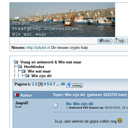
Nieuws:
http://jolybit.nl
De nieuwe crypto hulp
Vraag en antwoord & Wie wat waar
Hoofdindex
Wie wat waar
Wie zijn dit
Pagina's:
1
2
[
3
]
4
5
6
7
...
40
Topic: Wie zijn dit (gelezen 1215725 keer)
Auteur
JaapvD
Re: Wie zijn dit
Gast
«
Antwoord #30 Gepost op:
06-03-2010, 16:1
Ja ja ,dan werken de grijze cellen nog