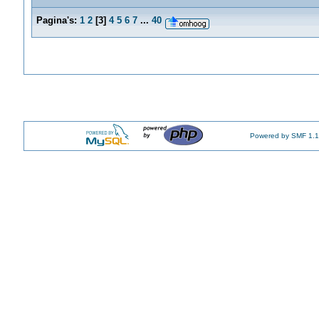
Pagina's:
1
2
[
3
]
4
5
6
7
...
40
Powered by SMF 1.1