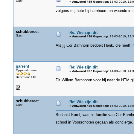
Gast
«
Antwoord #35 Gepost op:
13-03-2010, 12:0
volgens mij hete hij barnhoorn en woonde in 
schubbereet
Re: Wie zijn dit
Gast
«
Antwoord #36 Gepost op:
13-03-2010, 12:3
Als jij Cor Barnhorn bedoelt Henk, die heeft i
garrent
Re: Wie zijn dit
Opper-stuurman
«
Antwoord #37 Gepost op:
14-03-2010, 14:3
Berichten: 140
Dit Willem Barnhoorn voor hij naar de HTM gi
schubbereet
Re: Wie zijn dit
Gast
«
Antwoord #38 Gepost op:
15-03-2010, 13:5
Bedankt Karel, was hij familie van Cor Barnho
school in Voorschoten gegaan als conciërge