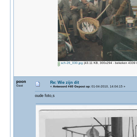
sch-26_030.jpg
(43.11 KB, 300x294 - bekeken 4339 k
poon
Re: Wie zijn dit
Gast
«
Antwoord #40 Gepost op:
01-04-2010, 14:04:15 »
oude foto,s