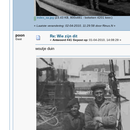
index_sa.jpg
(23.43 KB, 800x481 - bekeken 4201 keer.)
«
Laatste verandering: 02-04-2010, 11:29:58 door Rinus.N
»
poon
Re: Wie zijn dit
Gast
«
Antwoord #41 Gepost op:
01-04-2010, 14:08:29 »
woutje duin